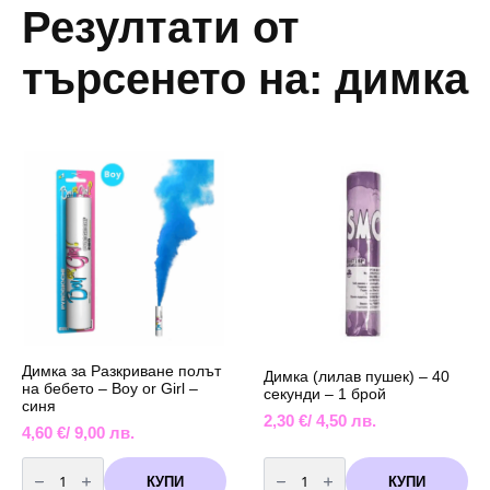
Резултати от
търсенето на: димка
Димка за Разкриване полът
Димка (лилав пушек) – 40
на бебето – Boy or Girl –
секунди – 1 брой
синя
2,30
€
/ 4,50 лв.
4,60
€
/ 9,00 лв.
количество
количество
за
за
КУПИ
КУПИ