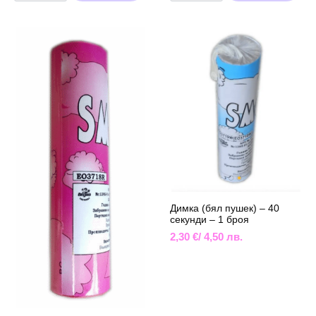
(зелен
(син
пушек)
пушек)
-
-
40
40
секунди
секунди
-
-
1
1
брой
брой
Димка (бял пушек) – 40
секунди – 1 броя
2,30
€
/ 4,50 лв.