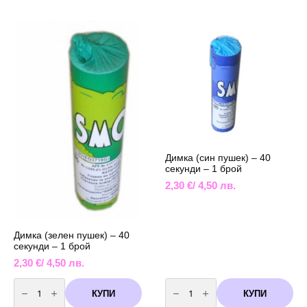
пушек)
-
40
секунди
-
1
брой
Димка (син пушек) – 40
секунди – 1 брой
2,30
€
/ 4,50 лв.
Димка (зелен пушек) – 40
секунди – 1 брой
2,30
€
/ 4,50 лв.
количество
количество
за
за
КУПИ
КУПИ
Димка
Димка