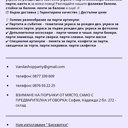
парти, както и
за всеки повод! Разгледайте нашите
фолиеви балони
,
стойки за балони
,
ленти за балони
и още! 🎉
📦
Бърза доставка | Гарантирано качество | Достъпни цени
🎈
Голямо разнообразие на парти артикули:
✔️
Партита и събития
–
тематична украса за рожден ден
,
украса за
моминско парти
,
украса за първи рожден ден
,
украса за фотозона
✔️
Допълнителни аксесоари
–
парти чинии и чаши
,
парти банери
,
парти знаменца
,
парти свирки
,
парти сламки
,
парти маски
✔️
Специални артикули
–
пинята за парти
,
конфети за парти
,
свещички за торта
,
парти покривки
,
парти салфетки
Vanilashopparty@gmail.com
телефон: 0877 339 609
телефон: 0876 93 22 25
ВЗИМАНЕ НА ПОРЪЧКИ ОТ МЯСТО, САМО С
ПРЕДВАРИТЕЛНА УГОВОРКА: София, Надежда 2 бл. 272 -
склад
Ние използваме " Бисквитки"