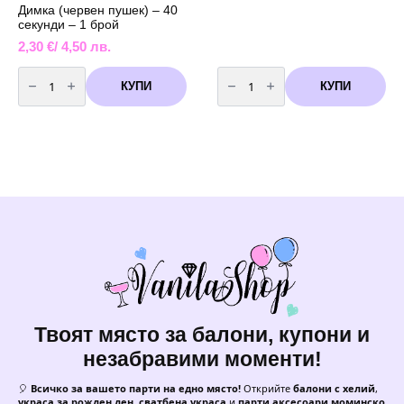
Димка (червен пушек) – 40
секунди – 1 брой
2,30
€
/ 4,50 лв.
количество
количество
за
за
КУПИ
КУПИ
Димка
Димка
(червен
(бял
пушек)
пушек)
-
-
40
40
секунди
секунди
-
-
1
1
брой
броя
Твоят място за балони, купони и
незабравими моменти!
🎈
Всичко за вашето парти на едно място!
Открийте
балони с хелий
,
украса за рожден ден
,
сватбена украса
и
парти аксесоари моминско