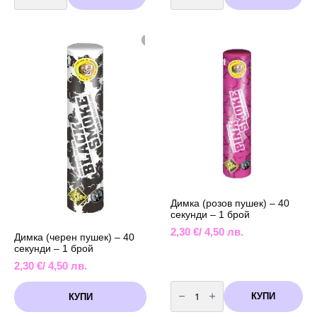
Димка
Димка
за
(лилав
Разкриване
пушек)
полът
-
на
40
бебето
секунди
-
-
Boy
1
or
брой
Girl
-
синя
Димка (розов пушек) – 40
секунди – 1 брой
2,30
€
/ 4,50 лв.
Димка (черен пушек) – 40
секунди – 1 брой
2,30
€
/ 4,50 лв.
количество
за
КУПИ
КУПИ
Димка
(розов