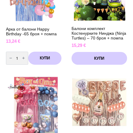
декорация
Балони комплект
Арка от балони Happy
Костенурките Нинджа (Ninja
Birthday -65 броя + помпа
Turtles) – 70 броя + помпа
13,24
€
15,29
€
количество
за
КУПИ
КУПИ
Арка
от
балони
Happy
Birthday
-65
броя
+
помпа