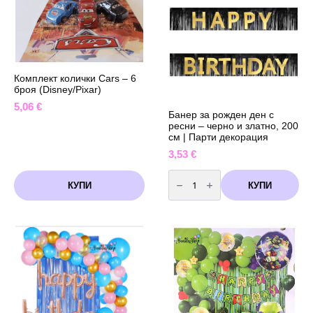
-
червени
Комплект колички Cars – 6
броя (Disney/Pixar)
5,06
€
Банер за рожден ден с
ресни – черно и златно, 200
см | Парти декорация
3,53
€
количество
за
КУПИ
КУПИ
Банер
за
рожден
ден
с
ресни
–
черно
и
златно,
200
см
|
Парти