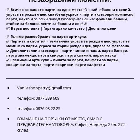
🎈
Всичко за вашето парти на едно място!
Открийте
балони с хелий
,
украса за рожден ден
,
сватбена украса
и
парти аксесоари моминско
парти, както и
за всеки повод! Разгледайте нашите
фолиеви балони
,
стойки за балони
,
ленти за балони
и още! 🎉
📦
Бърза доставка | Гарантирано качество | Достъпни цени
🎈
Голямо разнообразие на парти артикули:
✔️
Партита и събития
–
тематична украса за рожден ден
,
украса за
моминско парти
,
украса за първи рожден ден
,
украса за фотозона
✔️
Допълнителни аксесоари
–
парти чинии и чаши
,
парти банери
,
парти знаменца
,
парти свирки
,
парти сламки
,
парти маски
✔️
Специални артикули
–
пинята за парти
,
конфети за парти
,
свещички за торта
,
парти покривки
,
парти салфетки
Vanilashopparty@gmail.com
телефон: 0877 339 609
телефон: 0876 93 22 25
ВЗИМАНЕ НА ПОРЪЧКИ ОТ МЯСТО, САМО С
ПРЕДВАРИТЕЛНА УГОВОРКА: София, Надежда 2 бл. 272 -
склад