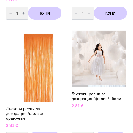
количество
количество
за
за
КУПИ
КУПИ
Лъскави
Лъскави
ресни
сребърни
за
ресни
декорация
за
/
декорация
фолио/-
/
черни
фолио/
металик
Лъскави ресни за
декорация /фолио/- бели
2,81
€
Лъскави ресни за
декорация /фолио/-
оранжеви
2,81
€