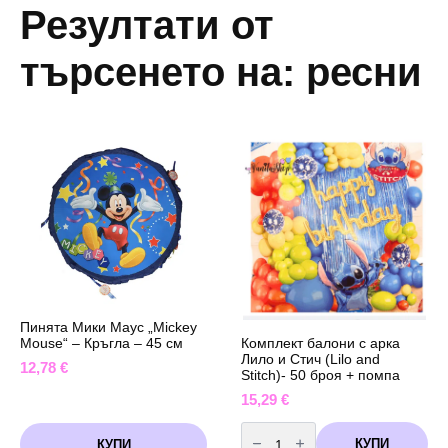
Резултати от
търсенето на: ресни
Пинята Мики Маус „Mickey
Mouse“ – Кръгла – 45 см
Комплект балони с арка
Лило и Стич (Lilo and
12,78
€
Stitch)- 50 броя + помпа
15,29
€
количество
за
КУПИ
КУПИ