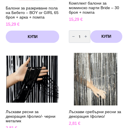
Комплект балони за
моминско парти Bride – 30
Балони за разкриване пола
броя + помпа
на Бебето – BOY or GIRL 65
броя + арка + помпа
15,29
€
15,29
€
количество
за
КУПИ
КУПИ
Комплект
балони
за
моминско
парти
Bride
-
30
броя
+
помпа
Лъскави ресни за
Лъскави сребърни ресни за
декорация /фолио/- черни
декорация /фолио/
металик
2,81
€
2,81
€