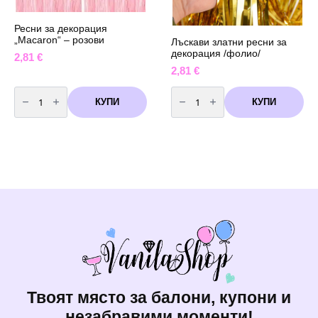
Ресни за декорация
„Macaron“ – розови
Лъскави златни ресни за
декорация /фолио/
2,81
€
2,81
€
количество
количество
за
за
КУПИ
КУПИ
Ресни
Лъскави
за
златни
декорация
ресни
"Macaron"
за
-
декорация
розови
/
фолио/
Твоят място за балони, купони и
незабравими моменти!