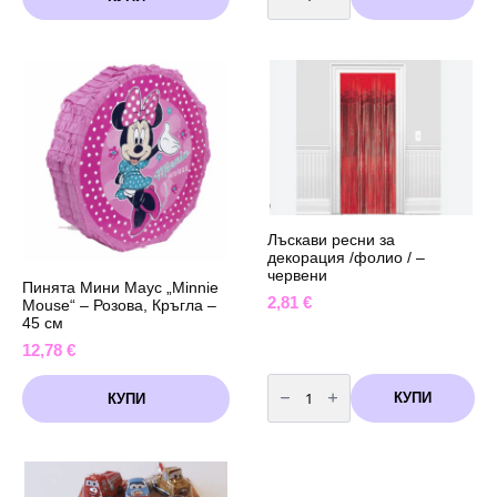
Комплект
балони
с
арка
Лило
и
Стич
(Lilo
and
Stitch)-
50
броя
+
помпа
Лъскави ресни за
декорация /фолио / –
червени
Пинята Мини Маус „Minnie
2,81
€
Mouse“ – Розова, Кръгла –
45 см
12,78
€
количество
за
КУПИ
КУПИ
Лъскави
ресни
за
декорация
/
фолио
/