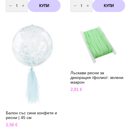
количество
количество
за
за
КУПИ
КУПИ
Лъскави
Лъскави
ресни
ресни
за
за
декорация
декорация
/
/
фолио/-
фолио/-
оранжеви
бели
Лъскави ресни за
декорация /фолио/- зелени
макрон
2,81
€
Балон със сини конфети и
ресни | 45 см
2,56
€