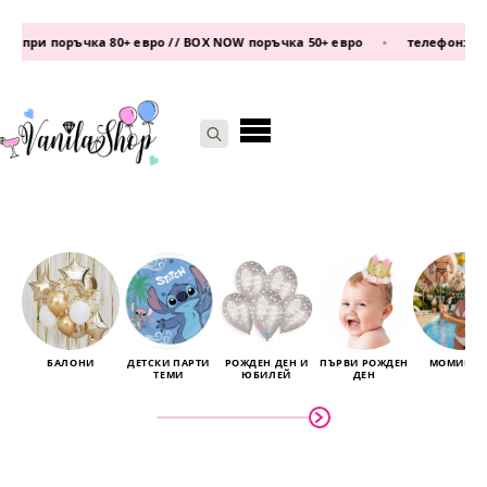
поръчка 80+ евро // BOX NOW поръчка 50+ евро
•
телефон:
0877 339 6
Search
for:
БАЛОНИ
ДЕТСКИ ПАРТИ
РОЖДЕН ДЕН И
ПЪРВИ РОЖДЕН
МОМИНСК
ТЕМИ
ЮБИЛЕЙ
ДЕН