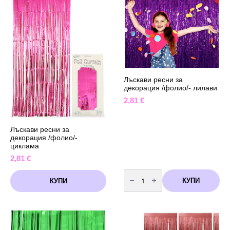
жълти
макарон
Лъскави ресни за
декорация /фолио/- лилави
2,81
€
Лъскави ресни за
декорация /фолио/-
циклама
2,81
€
количество
за
КУПИ
КУПИ
Лъскави
ресни
за
декорация
/
фолио/-
лилави