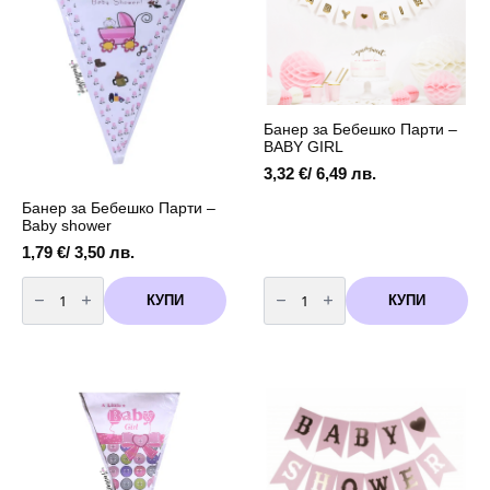
-
GIRL
1.5
метра
Банер за Бебешко Парти –
BABY GIRL
3,32
€
/ 6,49 лв.
Банер за Бебешко Парти –
Baby shower
1,79
€
/ 3,50 лв.
количество
количество
за
за
КУПИ
КУПИ
Банер
Банер
за
за
Бебешко
Бебешко
Парти
Парти
-
-
Baby
BABY
shower
GIRL