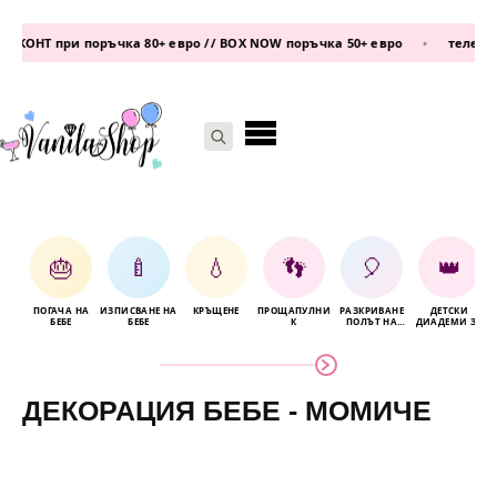
Т при поръчка 80+ евро // BOX NOW поръчка 50+ евро
•
телефон:
087
Search
for:
🎂
🍼
💧
👣
🎈
👑
ПОГАЧА НА
ИЗПИСВАНЕ НА
КРЪЩЕНЕ
ПРОЩАПУЛНИ
РАЗКРИВАНЕ
ДЕТСКИ
Б
БЕБЕ
БЕБЕ
К
ПОЛЪТ НА
ДИАДЕМИ ЗА
БЕБЕТО
КОСА
ДЕКОРАЦИЯ БЕБЕ - МОМИЧЕ