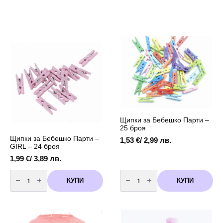
Щипки за Бебешко Парти –
25 броя
Щипки за Бебешко Парти –
1,53
€
/ 2,99 лв.
GIRL – 24 броя
1,99
€
/ 3,89 лв.
количество
количество
за
за
КУПИ
КУПИ
Щипки
Щипки
за
за
Бебешко
Бебешко
Парти
Парти
-
-
GIRL
25