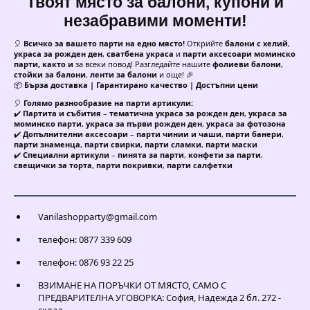
Твоят място за балони, купони и
незабравими моменти!
🎈
Всичко за вашето парти на едно място!
Открийте
балони с хелий
,
украса за рожден ден
,
сватбена украса
и
парти аксесоари моминско
парти, както и
за всеки повод! Разгледайте нашите
фолиеви балони
,
стойки за балони
,
ленти за балони
и още! 🎉
📦
Бърза доставка | Гарантирано качество | Достъпни цени
🎈
Голямо разнообразие на парти артикули:
✔️
Партита и събития
–
тематична украса за рожден ден
,
украса за
моминско парти
,
украса за първи рожден ден
,
украса за фотозона
✔️
Допълнителни аксесоари
–
парти чинии и чаши
,
парти банери
,
парти знаменца
,
парти свирки
,
парти сламки
,
парти маски
✔️
Специални артикули
–
пинята за парти
,
конфети за парти
,
свещички за торта
,
парти покривки
,
парти салфетки
Vanilashopparty@gmail.com
телефон: 0877 339 609
телефон: 0876 93 22 25
ВЗИМАНЕ НА ПОРЪЧКИ ОТ МЯСТО, САМО С
ПРЕДВАРИТЕЛНА УГОВОРКА: София, Надежда 2 бл. 272 -
склад