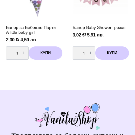
Банер Baby Shower -розов
Банер за Бебешко Парти –
A little baby girl
3,02
€
/ 5,91 лв.
2,30
€
/ 4,50 лв.
количество
количество
за
за
КУПИ
КУПИ
Банер
Банер
за
Baby
Бебешко
Shower
Парти
-розов
-
A
little
baby
girl