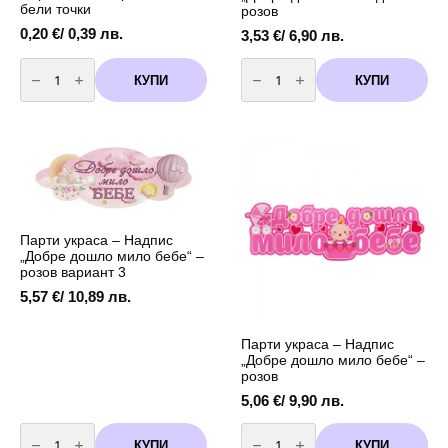
бели точки
розов
0,20
€
/ 0,39 лв.
3,53
€
/ 6,90 лв.
количество
количество
за
за
КУПИ
КУПИ
Парти
Парти
шапки
украса
-
-
розови
Надпис
на
"Добре
бели
дошло
точки
мило
дете"
-
розов
Парти украса – Надпис
„Добре дошло мило бебе“ –
розов вариант 3
5,57
€
/ 10,89 лв.
Парти украса – Надпис
„Добре дошло мило бебе“ –
розов
5,06
€
/ 9,90 лв.
количество
количество
за
за
КУПИ
КУПИ