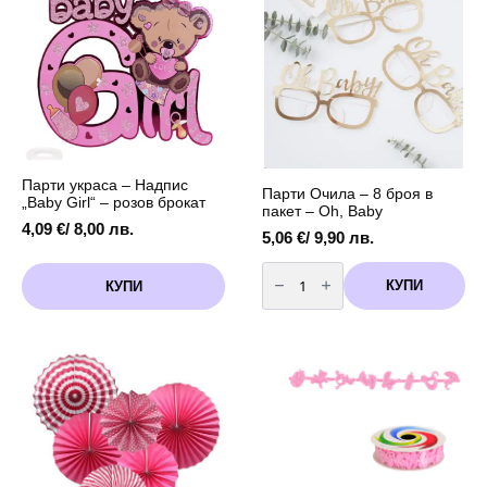
мило
мило
бебе"
бебе"
-
-
розов
розов
Парти украса – Надпис
Парти Очила – 8 броя в
„Baby Girl“ – розов брокат
пакет – Oh, Baby
4,09
€
/ 8,00 лв.
5,06
€
/ 9,90 лв.
количество
за
КУПИ
КУПИ
Парти
Очила
-
8
броя
в
пакет
-
Oh,
Baby