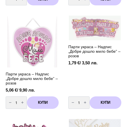
Парти
Парти
украса
украса
-
-
Надпис
Надпис
"Добре
"Добре
дошло
дошло
мило
мило
бебе"
бебе"
-
-
розов
розов
вариант
3
Парти украса – Надпис
„Добре дошло мило бебе“ –
розов
1,79
€
/ 3,50 лв.
Парти украса – Надпис
„Добре дошло мило бебе“ –
розов
5,06
€
/ 9,90 лв.
количество
количество
за
за
КУПИ
КУПИ
Парти
Парти
украса
украса
-
-
Надпис
Надпис
"Добре
"Добре
дошло
дошло