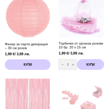
-
броя
24
броя
Торбички от органза розови
Фенер за парти декорация
10 бр. 20 х 15 см
– 30 см розов
1,99
€
/ 3,89 лв.
1,99
€
/ 3,89 лв.
количество
за
КУПИ
КУПИ
Торбички
от
органза
розови
10
бр.
20
х
15
см