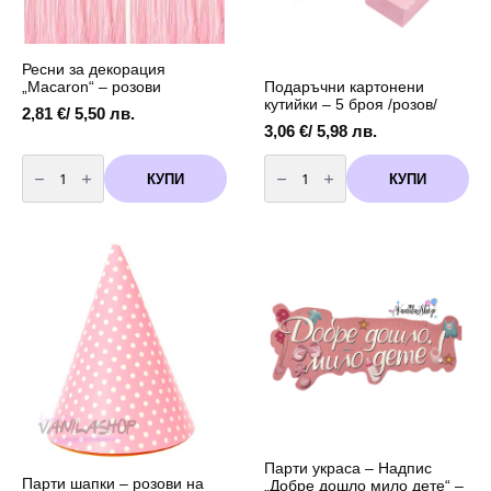
Ресни за декорация
Подаръчни картонени
„Macaron“ – розови
кутийки – 5 броя /розов/
2,81
€
/ 5,50 лв.
3,06
€
/ 5,98 лв.
количество
количество
за
за
КУПИ
КУПИ
Ресни
Подаръчни
за
картонени
декорация
кутийки
"Macaron"
-
-
5
розови
броя
/
розов/
Парти украса – Надпис
Парти шапки – розови на
„Добре дошло мило дете“ –