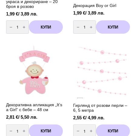
украса и декориране – 20
Декорация Boy or Girl
броя в розово
1,99
€
/ 3,89 лв.
1,99
€
/ 3,89 лв.
количество
количество
за
за
КУПИ
КУПИ
Кристални
Декорация
биберони
Boy
за
or
украса
Girl
и
декориране
-
20
броя
в
розово
Декоративна апликация „It’s
Гирлянд от розови перли –
a Girl“ с бебе – 48 см
6, 5 метра
2,81
€
/ 5,50 лв.
2,55
€
/ 4,99 лв.
количество
количество
за
за
КУПИ
КУПИ
Декоративна
Гирлянд