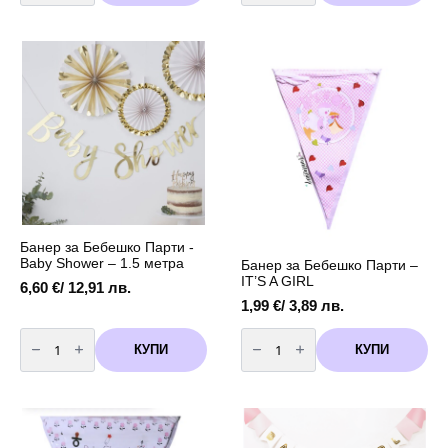
апликация
от
„It’s
розови
a
перли
Girl“
-
с
6,
бебе
5
–
метра
48
см
Банер за Бебешко Парти -
Baby Shower – 1.5 метра
Банер за Бебешко Парти –
IT’S A GIRL
6,60
€
/ 12,91 лв.
1,99
€
/ 3,89 лв.
количество
количество
за
за
КУПИ
КУПИ
Банер
Банер
за
за
Бебешко
Бебешко
Парти
Парти
-
-
Baby
IT'S
Shower
A