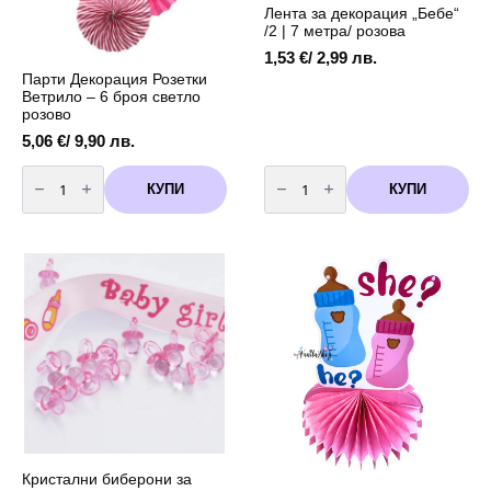
Лента за декорация „Бебе“
/2 | 7 метра/ розова
1,53
€
/ 2,99 лв.
Парти Декорация Розетки
Ветрило – 6 броя светло
розово
5,06
€
/ 9,90 лв.
количество
количество
за
за
КУПИ
КУПИ
Парти
Лента
Декорация
за
Розетки
декорация
Ветрило
"Бебе"
-
/2
6
|
броя
7
светло
метра/
розово
розова
Кристални биберони за