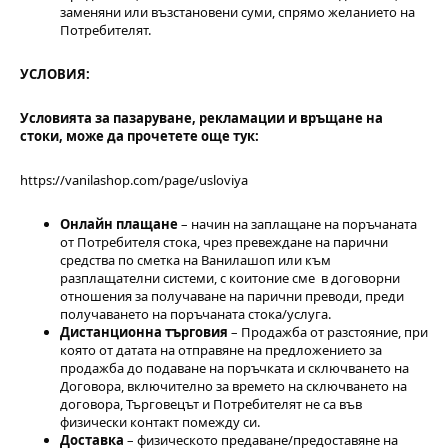
заменяни или възстановени суми, спрямо желанието на
Потребителят.
УСЛОВИЯ:
Условията за пазаруване, рекламации и връщане на
стоки, може да прочетете още тук:
https://vanilashop.com/page/usloviya
Онлайн плащане
– начин на заплащане на поръчаната
от Потребителя стока, чрез превеждане на парични
средства по сметка на Ванилашоп или към
разплащателни системи, с коитоние сме в договорни
отношения за получаване на парични преводи, преди
получаването на поръчаната стока/услуга.
Дистанционна търговия
– Продажба от разстояние, при
която от датата на отправяне на предложението за
продажба до подаване на поръчката и сключването на
Договора, включително за времето на сключването на
договора, Търговецът и Потребителят не са във
физически контакт помежду си.
Доставка
– физическото предаване/предоставяне на