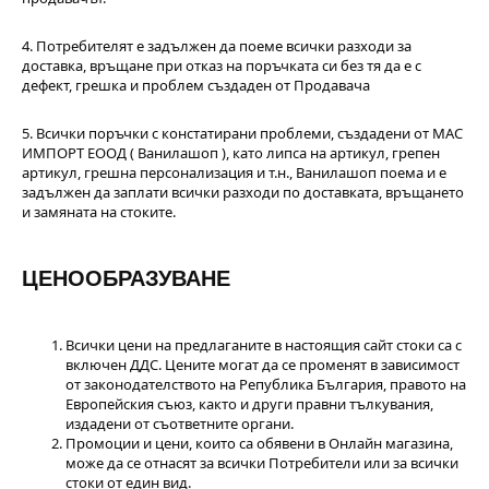
4. Потребителят е задължен да поеме всички разходи за
доставка, връщане при отказ на поръчката си без тя да е с
дефект, грешка и проблем създаден от Продавача
5. Всички поръчки с констатирани проблеми, създадени от МАС
ИМПОРТ ЕООД ( Ванилашоп ), като липса на артикул, грепен
артикул, грешна персонализация и т.н., Ванилашоп поема и е
задължен да заплати всички разходи по доставката, връщането
и замяната на стоките.
ЦЕНООБРАЗУВАНЕ
Всички цени на предлаганите в настоящия сайт стоки са с
включен ДДС. Цените могат да се променят в зависимост
от законодателството на Република България, правото на
Европейския съюз, както и други правни тълкувания,
издадени от съответните органи.
Промоции и цени, които са обявени в Онлайн магазина,
може да се отнасят за всички Потребители или за всички
стоки от един вид.