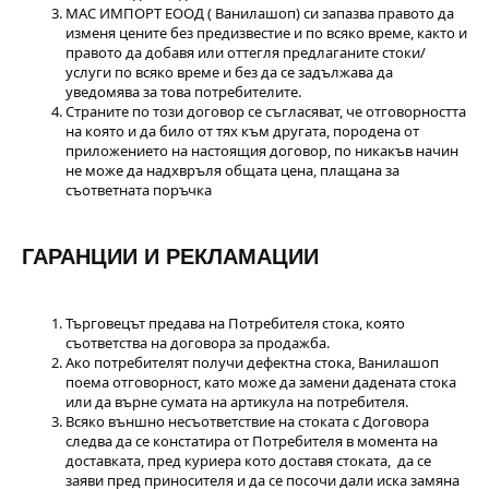
МАС ИМПОРТ ЕООД ( Ванилашоп) си запазва правото да
изменя цените без предизвестие и по всяко време, както и
правото да добавя или оттегля предлаганите стоки/
услуги по всяко време и без да се задължава да
уведомява за това потребителите.
Страните по този договор се съгласяват, че отговорността
на която и да било от тях към другата, породена от
приложението на настоящия договор, по никакъв начин
не може да надхвръля общата цена, плащана за
съответната поръчка
ГАРАНЦИИ И РЕКЛАМАЦИИ
Търговецът предава на Потребителя стока, която
съответства на договора за продажба.
Ако потребителят получи дефектна стока, Ванилашоп
поема отговорност, като може да замени дадената стока
или да върне сумата на артикула на потребителя.
Всяко външно несъответствие на стоката с Договора
следва да се констатира от Потребителя в момента на
доставката, пред куриера кото доставя стоката, да се
заяви пред приносителя и да се посочи дали иска замяна