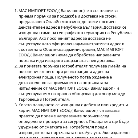
МАС ИМПОРТ ЕООД ( Ванилашоп) е в състояние за
приема поръчки за продажба и доставка на стоки,
предлагани в Онлайн магазина, до всеки посочен
действителен адрес в Република България. Доставки се
извършват само на географската територия на Република
България. Ако посоченият адрес за доставка не
съществува като официален административен адрес в
съответната Общинска администрация, МАС ИМПОРТ
ЕООД ( Ванилашоп) няма да обработва направената
поръчка и да извърши свързаната с нея доставка.
За приетата поръчка Потребителят получава имейл на
посочения от него при регистрацията адрес за
електронна поща. Полученото потвърждение е
доказателство за приемането на поръчката за
изпълнение от МАС ИМПОРТ ЕООД ( Ванилашоп) и
съществуването на правно обвързващ договор между
Търговеца и Потребителя.
Когато плащането се извършва с дебитни или кредитни
карти, МАС ИМПОРТ ЕООД ( Ванилашоп) си запазва
правото да приеме направените поръчки след
определени проверки за сигурност. Плащането ще бъде
удържано от сметката на Потребителя преди
изпращането на поръчаната стока/услуга. Ако издателят
на Вашата карта за плащане откаже да разреши