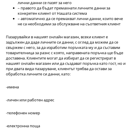
лични данни се пазят за него
– правото да бъдат премахнати личните данни за
конкретен клиент от Нашата система
– автоматично да се премахват лични данни, които вече
не са необходими за обслужване на съответния клиент
Пазарувайки в нашият онлайн магазин, всеки клиент е
задължен да даде личните си данни, с оглед да можем да се
свържем с него, за да изработим поръчката му и да съставим
товарителница за разнс с която, направената поръчка ще бъде
доставена. Клиентите могат да избират да се регистрират в
нашият онлайн магазин или да създават поръчка като гост, но и
при двата вида пазаруване, клиентът трябва да остави за
обработка личните си данни, като:
-имена
-личен или работен адрес
-телефонен номер
-електронна поща