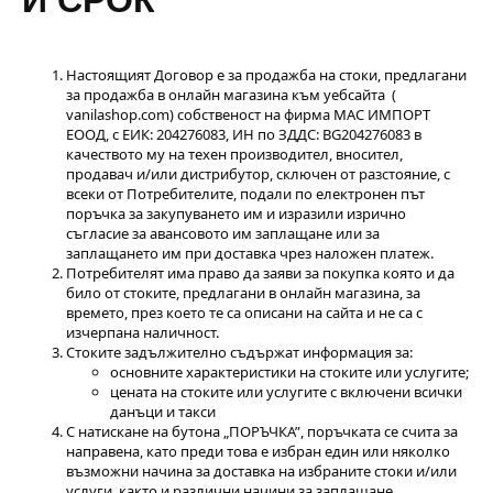
И СРОК
Настоящият Договор е за продажба на стоки, предлагани
за продажба в онлайн магазина към уебсайта (
vanilashop.com) собственост на фирма МАС ИМПОРТ
ЕООД, с ЕИК: 204276083, ИН по ЗДДС: BG204276083 в
качеството му на техен производител, вносител,
продавач и/или дистрибутор, сключен от разстояние, с
всеки от Потребителите, подали по електронен път
поръчка за закупуването им и изразили изрично
съгласие за авансовото им заплащане или за
заплащането им при доставка чрез наложен платеж.
Потребителят има право да заяви за покупка която и да
било от стоките, предлагани в онлайн магазина, за
времето, през което те са описани на сайта и не са с
изчерпана наличност.
Стоките задължително съдържат информация за:
основните характеристики на стоките или услугите;
цената на стоките или услугите с включени всички
данъци и такси
С натискане на бутона „ПОРЪЧКА”, поръчката се счита за
направена, като преди това е избран един или няколко
възможни начина за доставка на избраните стоки и/или
услуги, както и различни начини за заплащане.