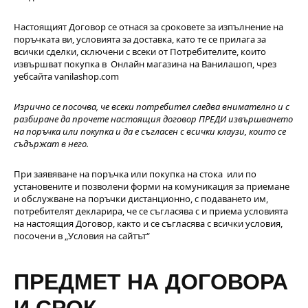
Настоящият Договор се отнася за сроковете за изпълнение на
поръчката ви, условията за доставка, като те се прилага за
всички сделки, сключени с всеки от Потребителите, които
извършват покупка в Онлайн магазина на Ванилашоп, чрез
уебсайта vanilashop.com
Изрично се посочва, че всеки потребител следва внимателно и с
разбиране да прочете настоящия договор ПРЕДИ извършването
на поръчка или покупка и да е съгласен с всички клаузи, които се
съдържат в него.
При заявяване на поръчка или покупка на стока или по
установените и позволени форми на комуникация за приемане
и обслужване на поръчки дистанционно, с подаването им,
потребителят декларира, че се съгласява с и приема условията
на настоящия Договор, както и се съгласява с всички условия,
посочени в „Условия на сайтът“
ПРЕДМЕТ НА ДОГОВОРА