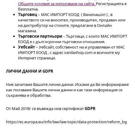
Общите условия за използване на сайта.
Регистрацията е
безплатна.
Търговец
– МАС ИМПОРТ ЕООД ( Ванилашоп ) , в
качеството си на вносител, производител, продавач или
на дистрибутор на стоките, предлагани в Онлайн
магазина.
Търговски партньори
– Търговци, с които МАС ИМПОРТ
ЕООД е с дългосрочни търговски отношения.
Уебсайт
– Уебсайт, собственост на и управляван от МАС
ИМПОРТ ЕООД , с адрес vanilashop.com и всичките му
Интернет страници.
ЛИЧНИ ДАННИ И GDPR
Ние зачитаме Вашите лични данни. Искаме да Ви информираме
как ползваме Вашите лични данни и как тази информация се
съхранява и обработва.
От Май 2018г се въвежда нов сертификат
GDPR
https://ec.europa.eu/info/law/law-topic/data-protection/reform_bg