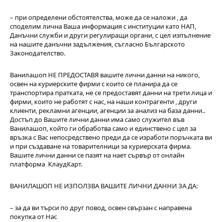
– при определени обстоятелства, може да се наложи , да
споделим лична Ваша информация с институции като НАП,
Данъчни служби и други регулиращи органи, с цел изпълнение
на нашите данъчни задължения, съгласно Българското
Законодателство.
Ванилашоп НЕ ПРЕДОСТАВЯ вашите лични данни на никого,
освен на куриерските фирми с които се планира да се
транспортира пратката, не се предоставят данни на трети лица и
фирми, които не работят с нас, на наши контрагенти , други
клиенти, рекламни агенции, агенции за анализ на база данни..
Достъп до Вашите лични данни има само служител във
Ванилашоп, който ги обработва само и единствено с цел за
връзка с Вас непосредствено преди да се изработи поръчката ви
и при създаване на товарителници за куриерската фирма.
Вашите лични данни се пазят на нает сървър от онлайн
платформа КлаудКарт.
ВАНИЛАШОП НЕ ИЗПОЛЗВА ВАШИТЕ ЛИЧНИ ДАННИ ЗА ДА:
– за да ви търси по друг повод, освен свързан с направена
покупка от Нас