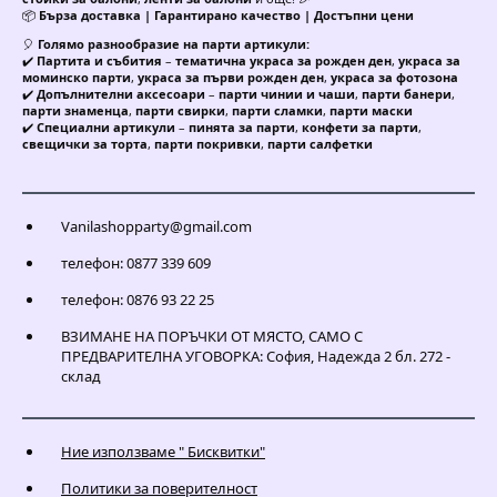
📦
Бърза доставка | Гарантирано качество | Достъпни цени
🎈
Голямо разнообразие на парти артикули:
✔️
Партита и събития
–
тематична украса за рожден ден
,
украса за
моминско парти
,
украса за първи рожден ден
,
украса за фотозона
✔️
Допълнителни аксесоари
–
парти чинии и чаши
,
парти банери
,
парти знаменца
,
парти свирки
,
парти сламки
,
парти маски
✔️
Специални артикули
–
пинята за парти
,
конфети за парти
,
свещички за торта
,
парти покривки
,
парти салфетки
Vanilashopparty@gmail.com
телефон: 0877 339 609
телефон: 0876 93 22 25
ВЗИМАНЕ НА ПОРЪЧКИ ОТ МЯСТО, САМО С
ПРЕДВАРИТЕЛНА УГОВОРКА: София, Надежда 2 бл. 272 -
склад
Ние използваме " Бисквитки"
Политики за поверителност