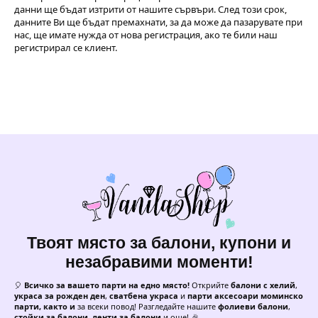
данни ще бъдат изтрити от нашите сървъри. След този срок,
данните Ви ще бъдат премахнати, за да може да пазарувате при
нас, ще имате нужда от нова регистрация, ако те били наш
регистрирал се клиент.
Твоят място за балони, купони и
незабравими моменти!
🎈
Всичко за вашето парти на едно място!
Открийте
балони с хелий
,
украса за рожден ден
,
сватбена украса
и
парти аксесоари моминско
парти, както и
за всеки повод! Разгледайте нашите
фолиеви балони
,
стойки за балони
,
ленти за балони
и още! 🎉