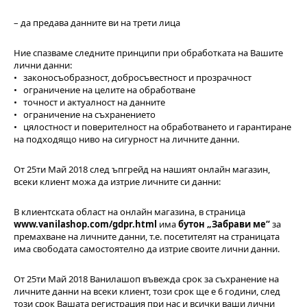
– да предава данните ви на трети лица
Ние спазваме следните принципи при обработката на Вашите
лични данни:
• законосъобразност, добросъвестност и прозрачност
• ограничение на целите на обработване
• точност и актуалност на данните
• ограничение на съхранението
• цялостност и поверителност на обработването и гарантиране
на подходящо ниво на сигурност на личните данни.
От 25ти Май 2018 след ъпгрейд на нашият онлайн магазин,
всеки клиент можа да изтрие личните си данни:
В клиентската област на онлайн магазина, в страница
www.vanilashop.com/gdpr.html
има
бутон „Забрави ме“
за
премахване на личните данни, т.е. посетителят на страницата
има свободата самостоятелно да изтрие своите лични данни.
От 25ти Май 2018 Ванилашоп въвежда срок за съхранение на
личните данни на всеки клиент, този срок ще е 6 години, след
този срок Вашата регистрация при нас и всички ваши лични