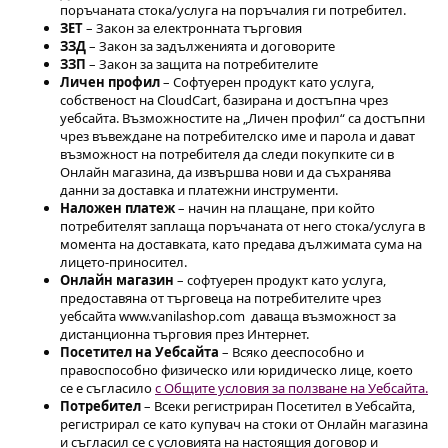
поръчаната стока/услуга на поръчалия ги потребител.
ЗЕТ
– Закон за електронната търговия
ЗЗД
– Закон за задълженията и договорите
ЗЗП
– Закон за защита на потребителите
Личен профил
– Софтуерен продукт като услуга,
собственост на CloudCart, базирана и достъпна чрез
уебсайта. Възможностите на „Личен профил“ са достъпни
чрез въвеждане на потребителско име и парола и дават
възможност на потребителя да следи покупките си в
Онлайн магазина, да извършва нови и да съхранява
данни за доставка и платежни инструменти.
Наложен платеж
– начин на плащане, при който
потребителят заплаща поръчаната от него стока/услуга в
момента на доставката, като предава дължимата сума на
лицето-приносител.
Онлайн магазин
– софтуерен продукт като услуга,
предоставяна от търговеца на потребителите чрез
уебсайта www.vanilashop.com даваща възможност за
дистанционна търговия през Интернет.
Посетител на Уебсайта
– Всяко дееспособно и
правоспособно физическо или юридическо лице, което
се е съгласило
с Общите условия за ползване на Уебсайта.
Потребител
– Всеки регистриран Посетител в Уебсайта,
регистрирал се като купувач на стоки от Онлайн магазина
и съгласил се с условията на настоящия договор и