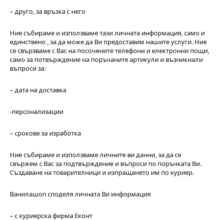
– друго, за връзка с него
Ние събираме и използваме тази личната информация, само и
единствено , за да може да Ви предоставим нашите услуги. Ние
се свързваме с Вас на посочените телефони и електронни пощи,
само за потвърждение на поръчаните артикули и възникнали
въпроси за:
– дата на доставка
-персонализации
– срокове за изработка
Ние събираме и използваме личните ви данни, за да се
свържем с Вас за подтвърждение и въпроси по поръчката Ви.
Създаване на товарителници и изпращането им по куриер.
Ванилашоп споделя личната Ви информация
– с куриерска фирма Еконт