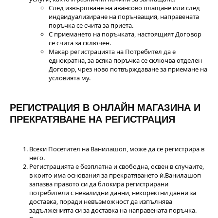
След извършване на авансово плащане или след
индвидуализиране на поръчващия, направената
поръчка се счита за приета.
С приемането на поръчката, настоящият Договор
се счита за сключен.
Макар регистрацията на Потребител да е
еднократна, за всяка поръчка се сключва отделен
Договор, чрез ново потвърждаване за приемане на
условията му.
РЕГИСТРАЦИЯ В ОНЛАЙН МАГАЗИНА И
ПРЕКРАТЯВАНЕ НА РЕГИСТРАЦИЯ
Всеки Посетител на Ванилашоп, може да се регистрира в
него.
Регистрацията е безплатна и свободна, освен в случаите,
в които има основания за прекратяването ѝ.Ванилашоп
запазва правото си да блокира регистрирани
потребители с невалидни данни, некоректни данни за
доставка, поради невъзможност да изпълнява
задълженията си за доставка на направената поръчка.