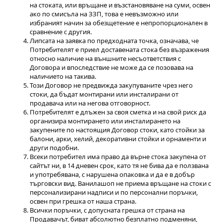
на стоката, или връщане и възстановяване на суми, освен
ако по смисъла на ЗЗП, това е невъзможно или
избраният начин за обезщетение е непропорционален в
сравнение с другия.
Липсата на заявка по предходната точка, означава, че
Потребителят е приел доставената стока без възражения
относно наличие на външните несъответствия с
Договора и впоследствие не може да се позовава на
наличието на такива.
Този Договор не предвижда закупуваните чрез него
стоки, да бъдат монтирани или инсталирани от
продавача или на негова отговорност.
Потребителят е длъжен за своя сметка и на свой риск да
организира монтирането или инсталирането на
закупените по настоящия Договор стоки, като стойки за
балони, арки, хелий, декоративни стойки и орнаменти и
други подобни.
Всеки потребител има право да върне стока закупена от
сайтът ни, в 14 дневен срок, като тя не бива да е ползвана
и употребявана, с нарушена опаковка и да е в добър
търговски вид. Ванилашоп не приема връщане на стоки с
персонализирани надписи и по персонални поръчки,
освен при грешка от наша страна.
Всички поръчки, с допусната грешка от страна на
Продавачът, биват абсолютно безплатно подменяни,