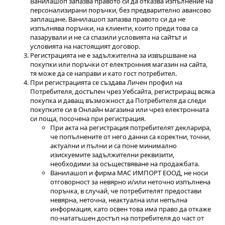
Ванилашоп запазва правото си да отказва изпълнение на
персонализирани поръчки, без предварително авансово
заплащане. Ванилашоп запазва правото си да не
изпълнява поръчки, на клиенти, които преди това са
пазарували и не са спазили условията на сайтът и
условията на настоящият договор.
Регистрацията не е задължителна за извършване на
покупки или поръчки от електронния магазин на сайта,
тя може да се направи и като гост потребител.
При регистрацията се създава Личен профил на
Потребителя, достъпен чрез Уебсайта, регистриращ всяка
покупка и даващ възможност да Потребителя да следи
покупките си в Онлайн магазина или чрез електронната
си поща, посочена при регистрация.
При акта на регистрация потребителят декларира,
че попълнените от него данни са коректни, точни,
актуални и пълни и са поне минимално
изискуемите задължителни реквизити,
необходими за осъществяване на продажбата.
Ванилашоп и фирма МАС ИМПОРТ ЕООД, не носи
отговорност за невярно и/или неточно изпълнена
поръчка, в случай, че потребителят предостави
невярна, неточна, неактуална или непълна
информация, като освен това има право да откаже
по-нататъшен достъп на потребителя до част от