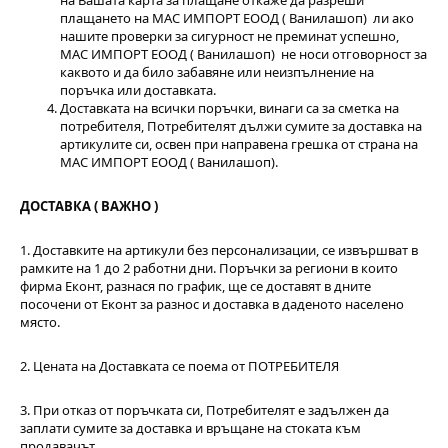
плащането на МАС ИМПОРТ ЕООД ( Ванилашоп) ли ако
нашите проверки за сигурност не преминат успешно,
МАС ИМПОРТ ЕООД ( Ванилашоп) не носи отговорност за
каквото и да било забавяне или неизпълнение на
поръчка или доставката.
Доставката на всички поръчки, винаги са за сметка на
потребителя, Потребителят дължи сумите за доставка на
артикулите си, освен при направена грешка от страна на
МАС ИМПОРТ ЕООД ( Ванилашоп).
ДОСТАВКА ( ВАЖНО )
1. Доставките на артикули без персонализации, се извършват в
рамките на 1 до 2 работни дни. Поръчки за региони в които
фирма Еконт, разнася по график, ще се доставят в дните
посочени от Еконт за разнос и доставка в даденото населено
място.
2. Цената на Доставката се поема от ПОТРЕБИТЕЛЯ
3. При отказ от поръчката си, Потребителят е задължен да
заплати сумите за доставка и връщане на стоката към
продавачът.