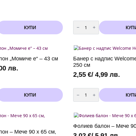
количество
за
КУПИ
КУП
Фолиев
балон
„Здравей
бебе“
–
кръг
43
он „Момиче е“ – 43 см
Банер с надпис Welcom
см
250 см
,00 лв.
2,55
€
/ 4,99 лв.
количество
за
КУПИ
КУП
Банер
с
надпис
Welcome
Home
–
250
Фолиев балон – Мече 90
см
он – Мече 90 x 65 см,
3,02
€
/ 5,91 лв.