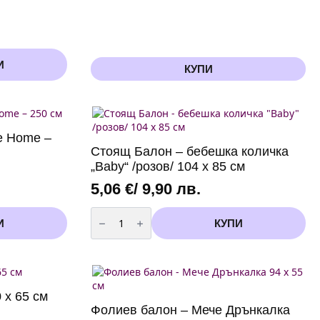
И
КУПИ
e Home –
Стоящ Балон – бебешка количка
„Baby“ /розов/ 104 x 85 см
5,06
€
/ 9,90 лв.
количество
за
И
КУПИ
Стоящ
Балон
-
бебешка
количка
"Baby"
/
 x 65 см
розов/
Фолиев балон – Мече Дрънкалка
104