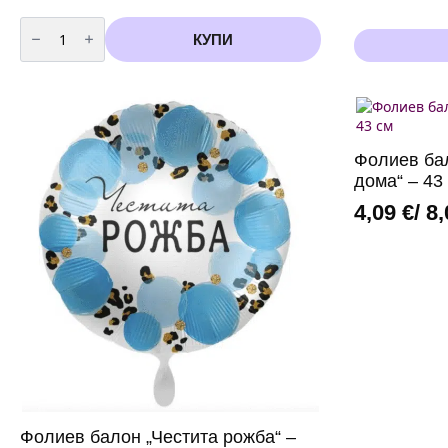
количество
за
КУПИ
Фолиев
банер
с
надпис
„OH
BABY“
–
златен
Фолиев ба
дома“ – 43
4,09
€
/ 8
Фолиев балон „Честита рожба“ –