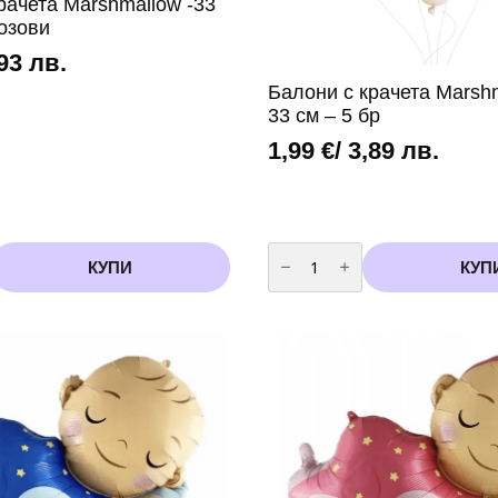
рачета Marshmallow -33
розови
,93 лв.
Балони с крачета Marsh
33 см – 5 бр
1,99
€
/ 3,89 лв.
количество
за
КУПИ
КУП
Балони
с
крачета
Marshmallow-
mix
33
см
-
5
бр