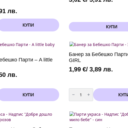
,91 лв.
КУПИ
КУПИ
Банер за Бебешко Парти 
бешко Парти – A little
GIRL
1,99
€
/ 3,89 лв.
,50 лв.
количество
за
КУПИ
КУП
Банер
за
Бебешко
Парти
-
IT'S
A
GIRL