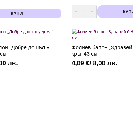
количество
за
КУП
КУПИ
Декоративна
апликация
„It’s
a
Girl“
с
бебе
–
лон „Добре дошъл у
Фолиев балон „Здравей 
48
см
 см
кръг 43 см
,00 лв.
4,09
€
/ 8,00 лв.