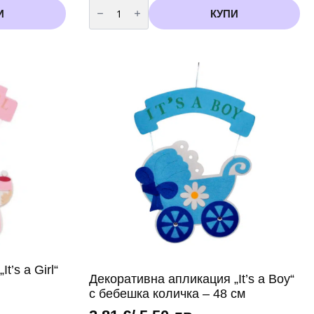
количество
за
И
КУПИ
Фолиев
балон
„Oh
Baby“
–
биберон
t’s a Girl“
Декоративна апликация „It’s a Boy“
с бебешка количка – 48 см