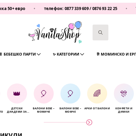
о
•
телефон:
0877 339 609
/
0876 93 22 25
•
Vanilashop
Search
for:
🍼 БЕБЕШКО ПАРТИ
✨ КАТЕГОРИИ
🥂 МОМИНСКО И ЕР
👑
🎈
🎈
🌈
🎊
ДЕТСКИ
БАЛОНИ БЕБЕ –
БАЛОНИ БЕБЕ –
АРКИ ОТ БАЛОНИ
КОНФЕТИ И
ТО
ДИАДЕМИ ЗА
МОМИЧЕ
МОМЧЕ
ДИМКИ
КОСА
икули