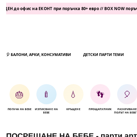
ис на ЕКОНТ при поръчка 80+ евро // BOX NOW поръчка 50+ евр
🎈 БАЛОНИ, АРКИ, КОНСУМАТИВИ
ДЕТСКИ ПАРТИ ТЕМИ
🎂
🍼
💧
👣
🎈
ПОГАЧА НА БЕБЕ
ИЗПИСВАНЕ НА
КРЪЩЕНЕ
ПРОЩАПУЛНИК
РАЗКРИВАНЕ
БЕБЕ
ПОЛЪТ НА БЕБЕ
ПОСРЕЩАНЕ НА БЕБЕ - парти арт