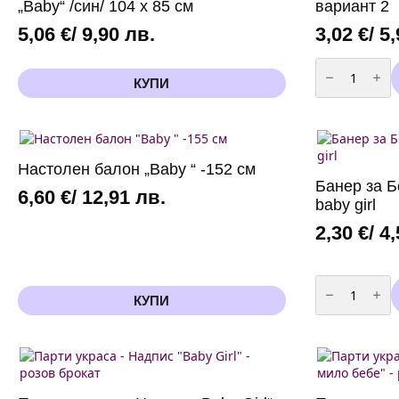
„Baby“ /син/ 104 x 85 см
вариант 2
5,06
€
/ 9,90 лв.
3,02
€
/ 5
количество
за
КУПИ
Фолиев
балон
-
Мече
90
x
65
Настолен балон „Baby “ -152 см
см,
Банер за Бе
вариант
6,60
€
/ 12,91 лв.
2
baby girl
2,30
€
/ 4
количество
за
КУПИ
Банер
за
Бебешко
Парти
-
A
little
baby