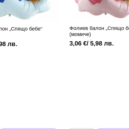
Фолиев балон „Спящо б
лон „Спящо бебе“
(момиче)
3,06
€
/ 5,98 лв.
,98 лв.