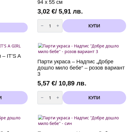
x
94 x 55 см
85
см
3,02
€
/ 5,91 лв.
количество
за
КУПИ
Фолиев
балон
-
Мече
Дрънкалка
94
x
– IT’S A
55
Парти украса – Надпис „Добре
см
дошло мило бебе“ – розов вариант
3
5,57
€
/ 10,89 лв.
количество
за
И
КУПИ
Парти
украса
-
Надпис
"Добре
дошло
мило
бебе"