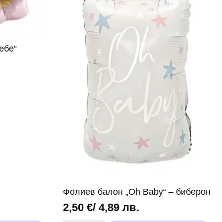
ебе“
Фолиев балон „Oh Baby“ – биберон
2,50
€
/ 4,89 лв.