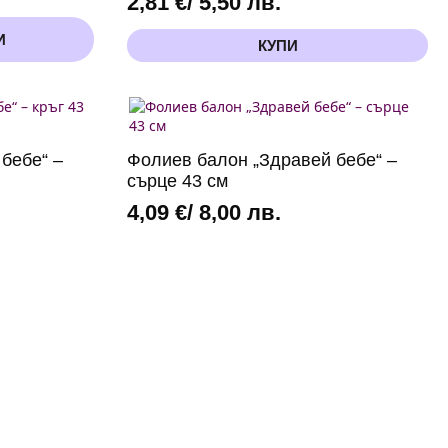
2,81
€
/ 5,50 лв.
И
КУПИ
бебе“ –
Фолиев балон „Здравей бебе“ –
сърце 43 см
4,09
€
/ 8,00 лв.