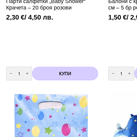
Парти салфетки „Baby Shower“
Балони с к
Крачета – 20 броя розови
см – 5 бр 
2,30
€
/ 4,50 лв.
1,50
€
/ 2
количество
количество
за
за
КУПИ
Парти
Балони
салфетки
с
"Baby
крачета
Shower"
Marshmallow
Крачета
-33
-
см
20
-
броя
5
розови
бр
розови