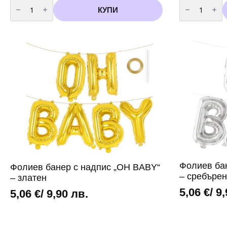
количество
количество
за
за
КУПИ
Подаръчни
Фолиев
торбички
балон
„Мече“
„Спящо
–
бебе“
10
(момче)
броя
Фолиев ба
Фолиев банер с надпис „OH BABY“
– сребъре
– златен
5,06
€
/ 9
5,06
€
/ 9,90 лв.