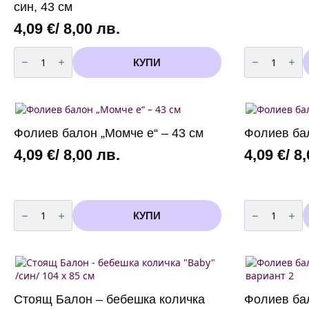
син, 43 см
4,09
€
/ 8,00 лв.
количество
количество
за
за
КУПИ
Фолиев
Фолиев
балон
балон
„Честита
„Добре
рожба“
дошъл
–
у
син,
дома“
43
–
Фолиев балон „Момче е“ – 43 см
Фолиев бал
см
43
см
4,09
€
/ 8,00 лв.
4,09
€
/ 8
количество
количество
за
за
КУПИ
Фолиев
Фолиев
балон
балон
„Момче
„Момиче
е“
е“
–
–
43
43
см
см
Стоящ Балон – бебешка количка
Фолиев бал