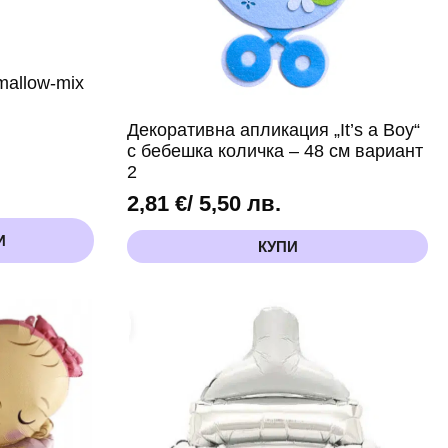
mallow-mix
Декоративна апликация „It’s a Boy“
с бебешка количка – 48 см вариант
2
2,81
€
/ 5,50 лв.
И
КУПИ