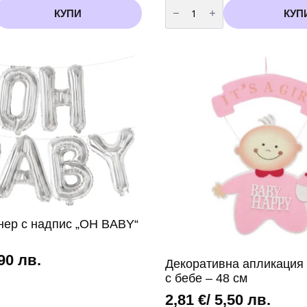
количество
за
КУПИ
КУП
Фолиев
балон
„Спящо
бебе“
(момиче)
нер с надпис „OH BABY“
н
,90 лв.
Декоративна апликация „I
с бебе – 48 см
2,81
€
/ 5,50 лв.