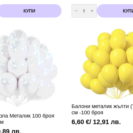
количество
за
КУПИ
КУП
Балони
металик
Аквамарин
-13
см
-20
броя
Балони металик жълти (Y
см -100 броя
рла Металик 100 броя
6,60
€
/ 12,91 лв.
см
0,89 лв.