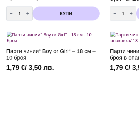
количество
количество
за
за
КУПИ
Балони
Балони
металик
Перла
Аквамарин
Металик
-13
100
см
броя
-100
бели
броя
-
13
Парти чинии“ Boy or Girl“ – 18 см –
Парти чини
см
10 броя
броя в опа
1,79
€
/ 3,50 лв.
1,79
€
/ 3