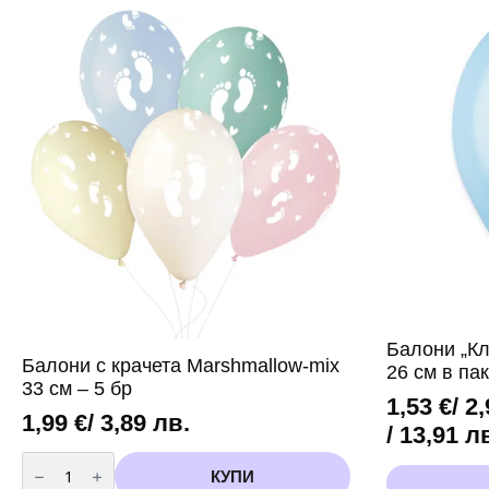
a
a
Boy“
Baby
(5
Girl“
броя)
(5
броя)
вариант
2
Балони „Кла
Балони с крачета Marshmallow-mix
26 см в пак
33 см – 5 бр
1,53
€
/ 2
1,99
€
/ 3,89 лв.
Price
/ 13,91 л
количество
range:
за
This
КУПИ
Балони