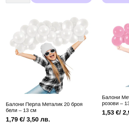
1,53 €
product
с
/
has
крачета
Marshmallow-
multiple
2,99 лв.
mix
variants.
33
through
The
см
-
options
7,11 €
5
may
бр
/
be
13,91 лв.
chosen
on
the
product
page
Балони Мет
розови – 1
Балони Перла Металик 20 броя
бели – 13 см
1,53
€
/ 2
1,79
€
/ 3,50 лв.