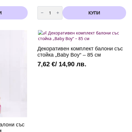
количество
за
И
КУПИ
Парти
чаши
"BOY
or
GIRL"
6
броя
Декоративен комплект балони със
стойка „Baby Boy“ – 85 см
7,62
€
/ 14,90 лв.
алони със
м