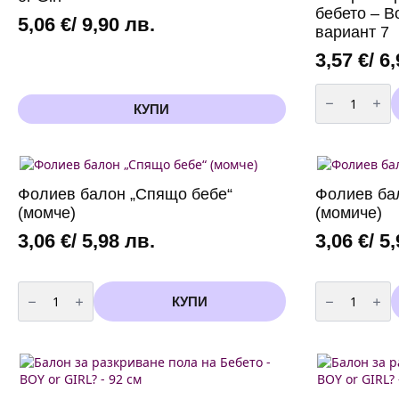
GIRL?
бебето – Bo
-
5,06
€
/ 9,90 лв.
вариант 7
92
см
3,57
€
/ 6
вариант
3
количество
за
КУПИ
Топери
за
разкриване
полът
на
бебето
-
Фолиев балон „Спящо бебе“
Фолиев ба
Boy
(момче)
(момиче)
or
Girl
-
3,06
€
/ 5,98 лв.
3,06
€
/ 5
12
броя
вариант
количество
количество
7
за
за
КУПИ
Фолиев
Фолиев
балон
балон
„Спящо
„Спящо
бебе“
бебе“
(момче)
(момиче)