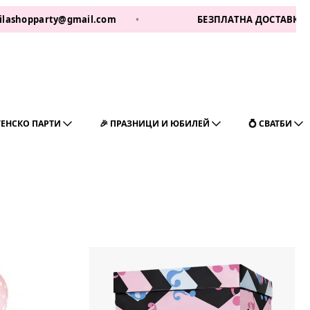
y@gmail.com
•
БЕЗПЛАТНА ДОСТАВКА ЗА 1 РАБ ДЕН д
ГЕНСКО ПАРТИ
🎉 ПРАЗНИЦИ И ЮБИЛЕЙ
💍 СВАТБИ