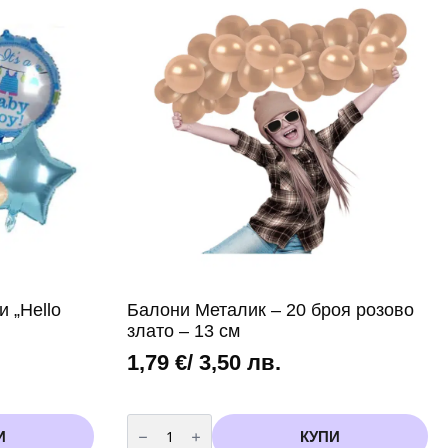
BOY
OR
GIRL
 „Hello
Балони Металик – 20 броя розово
злато – 13 см
1,79
€
/ 3,50 лв.
количество
за
И
КУПИ
Балони