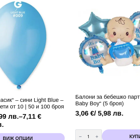
см
-
5
бр
розови
Балони за бебешко парти
сик“ – сини Light Blue –
Baby Boy“ (5 броя)
ети от 10 | 50 и 100 броя
3,06
€
/ 5,98 лв.
,99 лв.
–
7,11
€
в.
количество
за
КУП
ВИЖ ОПЦИИ
Балони