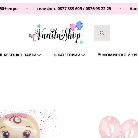
•
телефон:
0877 339 609
/
0876 93 22 25
•
Vanilashoppart
Search
for:
🍼 БЕБЕШКО ПАРТИ
✨ КАТЕГОРИИ
🥂 МОМИНСКО И ЕР