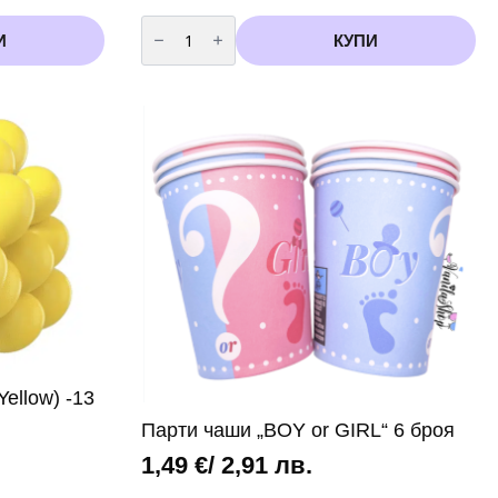
количество
за
И
КУПИ
Балони
Металик
-
20
броя
(Fuchsia)
цикламени
-
13
см
ellow) -13
Парти чаши „BOY or GIRL“ 6 броя
1,49
€
/ 2,91 лв.