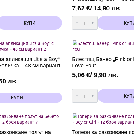
7,62
€
/ 14,90 лв.
количество
за
КУПИ
КУП
Декоративен
комплект
балони
със
стойка
„Baby
Girl“
–
а апликация „It’s a Boy“
Блестящ Банер „Pink or
85
см
количка – 48 см вариант
Love You“
5,06
€
/ 9,90 лв.
,50 лв.
количество
за
КУП
КУПИ
Блестящ
Банер
"Pink
or
Blue
We
Love
You"
разкриване полът на
Топери за разкриване п