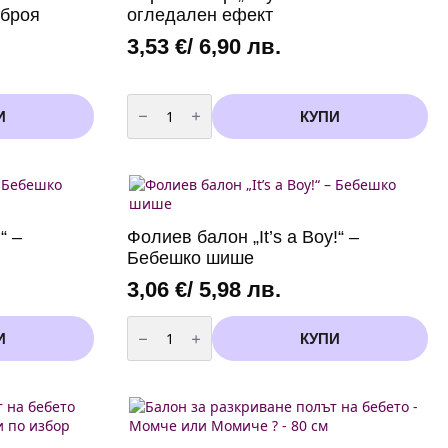
 броя
огледален ефект
3,53
€
/ 6,90 лв.
количество
за
И
КУПИ
Парти
банер
„Boy
or
Girl“
–
огледален
ефект
“ –
Фолиев балон „It’s a Boy!“ –
Бебешко шише
3,06
€
/ 5,98 лв.
количество
за
И
КУПИ
Фолиев
балон
„It’s
a
Boy!“
–
Бебешко
шише