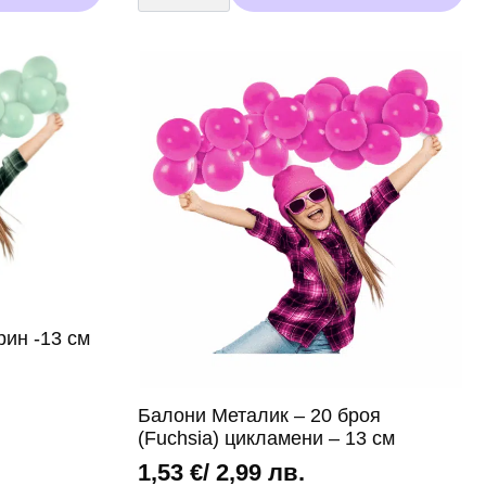
Металик
-
20
броя
розово
злато
-
13
см
ин -13 см
Балони Металик – 20 броя
(Fuchsia) цикламени – 13 см
1,53
€
/ 2,99 лв.