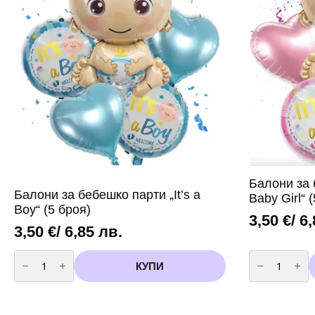
Балони за 
Балони за бебешко парти „It’s a
Baby Girl“ 
Boy“ (5 броя)
3,50
€
/ 6
3,50
€
/ 6,85 лв.
количество
количество
за
за
КУПИ
Балони
Балони
за
за
бебешко
бебешко
парти
парти
„It's
„It's