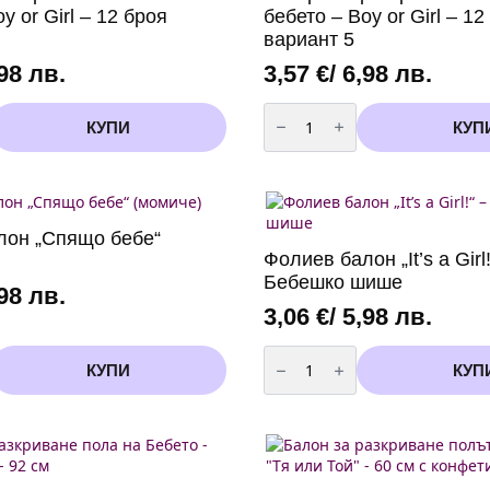
y or Girl – 12 броя
бебето – Boy or Girl – 12
вариант 5
,98 лв.
3,57
€
/ 6,98 лв.
количество
за
КУПИ
КУП
Топери
за
разкриване
полът
на
бебето
-
лон „Спящо бебе“
Boy
Фолиев балон „It’s a Girl!
or
Girl
Бебешко шише
-
,98 лв.
12
3,06
€
/ 5,98 лв.
броя
вариант
количество
5
за
КУПИ
КУП
Фолиев
балон
„It’s
a
Girl!“
–
Бебешко
шише