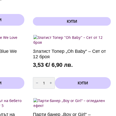
И
КУПИ
 Blue We
Златист Топер „Oh Baby“ – Сет от
12 броя
3,53
€
/ 6,90 лв.
количество
за
И
КУПИ
Златист
Топер
"Oh
Baby"
–
Сет
от
12
олът на
Парти банер „Boy or Girl“ –
броя