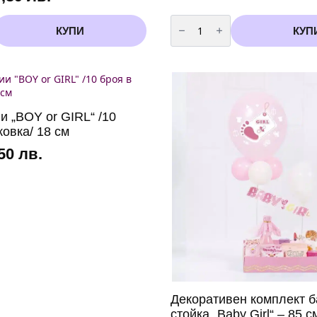
количество
за
КУПИ
КУП
Балони
металик
жълти
(Yellow)
-13
см
-100
броя
и „BOY or GIRL“ /10
ковка/ 18 см
,50 лв.
Декоративен комплект б
стойка „Baby Girl“ – 85 с