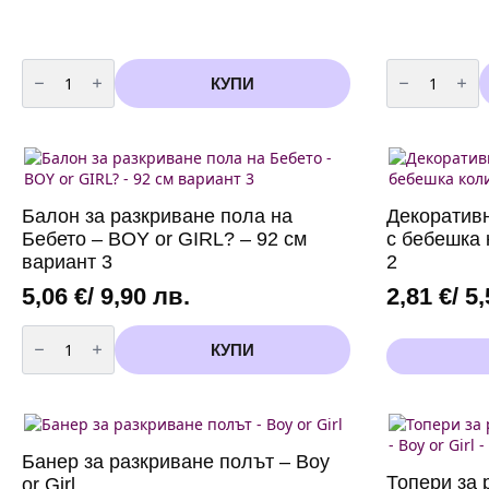
количество
количество
за
за
КУПИ
Парти
Парти
чинии"
чинии
Boy
"BOY
or
or
Girl"
GIRL"
-
/10
18
броя
см
в
Балон за разкриване пола на
Декоративн
-
опаковка/
10
18
Бебето – BOY or GIRL? – 92 см
с бебешка 
броя
см
вариант 3
2
5,06
€
/ 9,90 лв.
2,81
€
/ 5
количество
за
КУПИ
Балон
за
разкриване
пола
на
Бебето
-
Банер за разкриване полът – Boy
BOY
Топери за 
or Girl
or