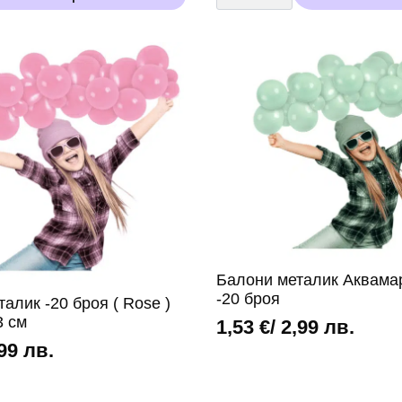
за
бебешко
парти
„Hello
Baby
Boy“
(5
броя)
Балони металик Аквамар
-20 броя
алик -20 броя ( Rose )
3 см
1,53
€
/ 2,99 лв.
,99 лв.