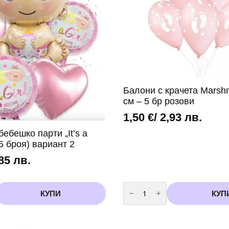
Балони с крачета Marshm
см – 5 бр розови
1,50
€
/ 2,93 лв.
бебешко парти „It’s a
(5 броя) вариант 2
,85 лв.
количество
за
КУПИ
КУП
Балони
с
крачета
Marshmallow
-33