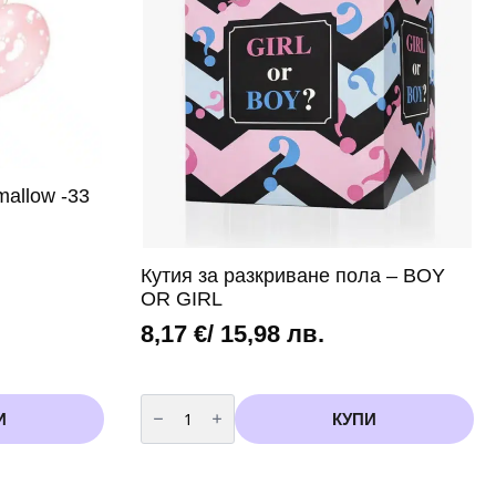
allow -33
Кутия зa разкриване пола – BOY
OR GIRL
8,17
€
/ 15,98 лв.
количество
за
И
КУПИ
Кутия
зa
разкриване
пола
-