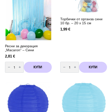
Торбички от органза сини
10 бр. – 20 x 15 см
1,99
€
Ресни за декорация
„Macaron“ – Сини
2,81
€
количество
количество
за
за
КУПИ
КУПИ
Ресни
Торбички
за
от
декорация
органза
"Macaron"
сини
-
10
Сини
бр.
-
20
x
15
см