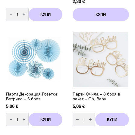
2,30
€
количество
за
КУПИ
КУПИ
Парти
Гирлянд
-
Син
микс
-
Тасел
Парти Декорация Розетки
Парти Очила – 8 броя в
Ветрило – 6 броя
пакет – Oh, Baby
5,06
€
5,06
€
количество
количество
за
за
КУПИ
КУПИ
Парти
Парти
Декорация
Очила
Розетки
-
Ветрило
8