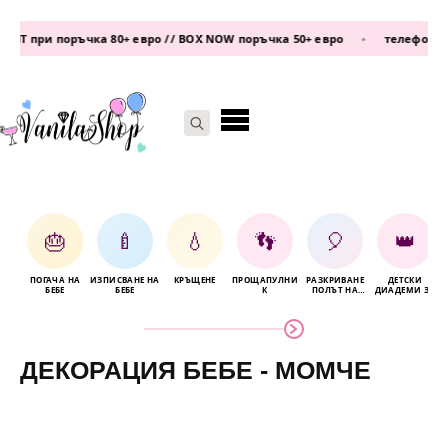
 поръчка 80+ евро // BOX NOW поръчка 50+ евро
•
телефон:
0877 339 6
Search
for:
🎂
🍼
💧
👣
🎈
👑
ПОГАЧА НА
ИЗПИСВАНЕ НА
КРЪЩЕНЕ
ПРОЩАПУЛНИ
РАЗКРИВАНЕ
ДЕТСКИ
Б
БЕБЕ
БЕБЕ
К
ПОЛЪТ НА
ДИАДЕМИ ЗА
БЕБЕТО
КОСА
ДЕКОРАЦИЯ БЕБЕ - МОМЧЕ