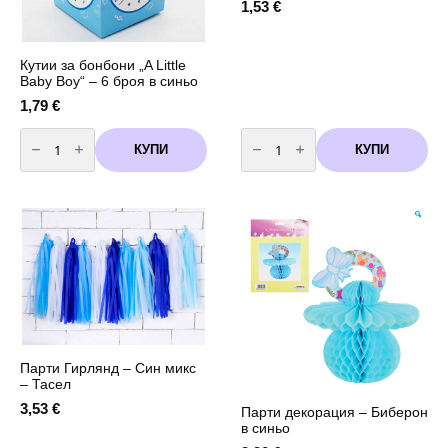
1,53
€
Кутии за бонбони „A Little
Baby Boy“ – 6 броя в синьо
1,79
€
количество
количество
за
за
КУПИ
КУПИ
Кутии
Лента
за
за
бонбони
декорация
"A
"Бебе"
Little
/2
Baby
|
Boy"
7
-
метра/
6
броя
в
синьо
Парти Гирлянд – Син микс
– Тасел
3,53
€
Парти декорация – Биберон
в синьо