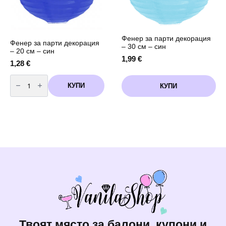
Фенер за парти декорация
Фенер за парти декорация
– 30 см – син
– 20 см – син
1,99
€
1,28
€
количество
за
КУПИ
КУПИ
Фенер
за
парти
декорация
-
20
см
-
син
Твоят място за балони, купони и