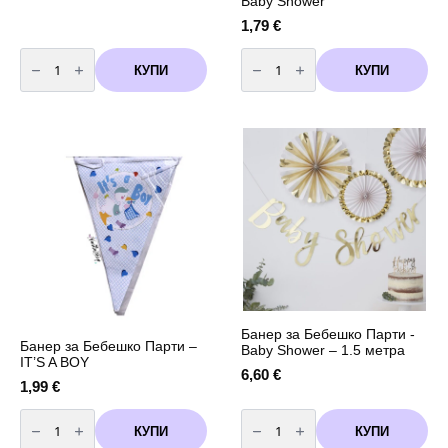
Baby Shower
1,79
€
количество
количество
за
за
КУПИ
КУПИ
Банер
Банер
за
за
Бебешко
Бебешко
Парти
Парти
-
-
BABY
Baby
BOY
Shower
Банер за Бебешко Парти -
Банер за Бебешко Парти –
Baby Shower – 1.5 метра
IT’S A BOY
6,60
€
1,99
€
количество
количество
за
за
КУПИ
КУПИ
Банер
Банер