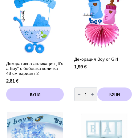
Декорация Boy or Girl
Декоративна апликация „It’s
1,99
€
a Boy“ с бебешка количка –
48 см вариант 2
2,81
€
количество
за
КУПИ
КУПИ
Декорация
Boy
or
Girl