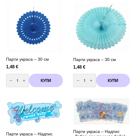
-
броя
6
в
броя
пакет
-
Oh,
Baby
Парти украса – 30 см
Парти украса – 30 см
1,48
€
1,48
€
количество
количество
за
за
КУПИ
КУПИ
Парти
Парти
украса
украса
-
-
30
30
см
см
Парти украса – Надпис
Парти украса – Надпис