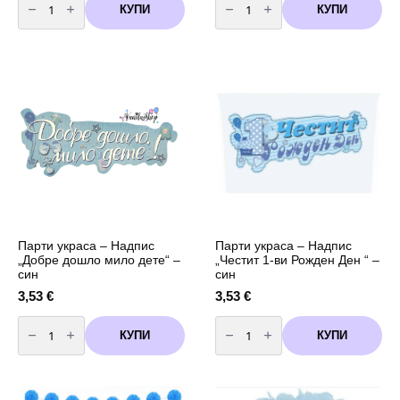
за
за
КУПИ
КУПИ
Парти
Парти
украса
украса
-
-
Надпис
Надпис
"Добре
"Добре
дошло
дошло
мило
мило
бебе"
бебе"
-
-
син
син
Парти украса – Надпис
Парти украса – Надпис
„Добре дошло мило дете“ –
„Честит 1-ви Рожден Ден “ –
син
син
3,53
€
3,53
€
количество
количество
за
за
КУПИ
КУПИ
Парти
Парти
украса
украса
-
-
Надпис
Надпис
"Добре
"Честит