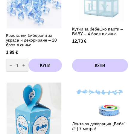
Кутии за бебешко парти –
BABY – 4 броя в синьо
Кристални биберони за
украса и декориране – 20
12,73
€
броя в синьо
1,99
€
количество
за
КУПИ
КУПИ
Кристални
биберони
за
украса
и
декориране
-
20
броя
в
синьо
Лента за декорация „Бебе“
/2 | 7 метра/