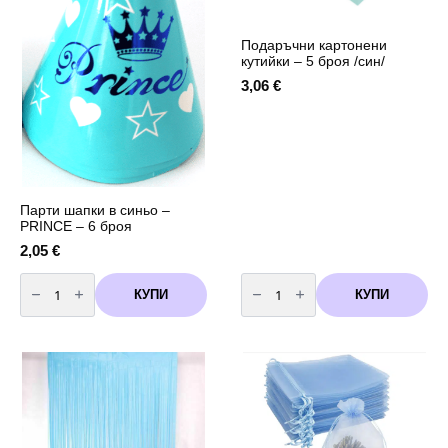
Подаръчни картонени
кутийки – 5 броя /син/
3,06
€
Парти шапки в синьо –
PRINCE – 6 броя
2,05
€
количество
количество
за
за
КУПИ
КУПИ
Парти
Подаръчни
шапки
картонени
в
кутийки
синьо
-
-
5
PRINCE
броя
-
/
6
син/
броя