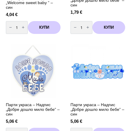
„Добре дошло мило бебе“ –
„Welcome sweet baby “ –
син
син
1,79
€
4,04
€
количество
количество
за
за
КУПИ
КУПИ
Парти
Парти
украса
украса
-
-
Надпис
Надпис
"Welcome
"Добре
sweet
дошло
baby
мило
"
бебе"
-
-
син
син
Парти украса – Надпис
Парти украса – Надпис
„Добре дошло мило бебе“ –
„Добре дошло мило бебе“ –
син
син
5,06
€
5,06
€
количество
количество