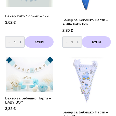
Банер Baby Shower – син
Банер за Бебешко Парти –
3,02
€
A little baby boy
2,30
€
количество
количество
за
за
КУПИ
КУПИ
Банер
Банер
Baby
за
Shower
Бебешко
-
Парти
син
-
A
little
baby
boy
Банер за Бебешко Парти –
BABY BOY
3,32
€
Банер за Бебешко Парти –