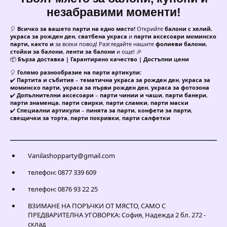
незабравими моменти!
🎈
Всичко за вашето парти на едно място!
Открийте
балони с хелий
,
украса за рожден ден
,
сватбена украса
и
парти аксесоари моминско
парти, както и
за всеки повод! Разгледайте нашите
фолиеви балони
,
стойки за балони
,
ленти за балони
и още! 🎉
📦
Бърза доставка | Гарантирано качество | Достъпни цени
🎈
Голямо разнообразие на парти артикули:
✔️
Партита и събития
–
тематична украса за рожден ден
,
украса за
моминско парти
,
украса за първи рожден ден
,
украса за фотозона
✔️
Допълнителни аксесоари
–
парти чинии и чаши
,
парти банери
,
парти знаменца
,
парти свирки
,
парти сламки
,
парти маски
✔️
Специални артикули
–
пинята за парти
,
конфети за парти
,
свещички за торта
,
парти покривки
,
парти салфетки
Vanilashopparty@gmail.com
телефон: 0877 339 609
телефон: 0876 93 22 25
ВЗИМАНЕ НА ПОРЪЧКИ ОТ МЯСТО, САМО С
ПРЕДВАРИТЕЛНА УГОВОРКА: София, Надежда 2 бл. 272 -
склад