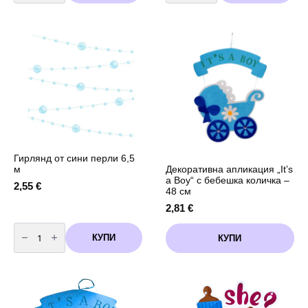
за
за
Бебешко
Бебешко
Парти
Парти
-
-
IT'S
Baby
A
Shower
BOY
-
1.5
метра
Гирлянд от сини перли 6,5
Декоративна апликация „It’s
м
a Boy“ с бебешка количка –
2,55
€
48 см
2,81
€
количество
за
КУПИ
КУПИ
Гирлянд
от
сини
перли
6,5
м