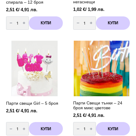
негаснещи
спирала – 12 броя
1,02
€
/ 1,99 лв.
2,51
€
/ 4,91 лв.
количество
количество
за
за
КУПИ
КУПИ
Луксозни
Магически
Свещички
свещички
за
-
торта
негаснещи
микс
цветове
металик
спирала
-
12
броя
Парти Свещи тънки – 24
Парти свещи Girl – 5 броя
броя микс цветове
2,51
€
/ 4,91 лв.
2,51
€
/ 4,91 лв.
количество
количество
за
за
КУПИ
КУПИ
Парти
Парти
свещи
Свещи