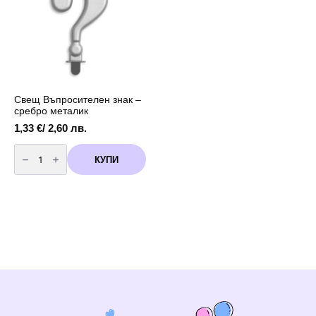
Свещ Въпросителен знак –
сребро металик
1,33
€
/ 2,60 лв.
количество
за
КУПИ
Свещ
Въпросителен
знак
-
сребро
металик