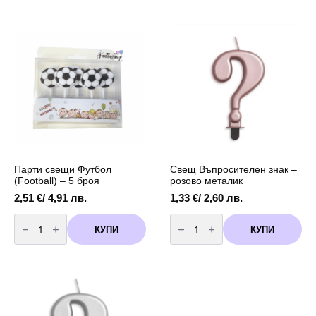
Girl
тънки
-
-
5
24
броя
броя
микс
цветове
Парти свещи Футбол
Свещ Въпросителен знак –
(Football) – 5 броя
розово металик
2,51
€
/ 4,91 лв.
1,33
€
/ 2,60 лв.
количество
количество
за
за
КУПИ
КУПИ
Парти
Свещ
свещи
Въпросителен
Футбол
знак
(Football)
-
-
розово
5
металик
броя