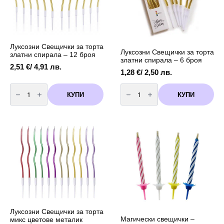
Луксозни Свещички за торта
Луксозни Свещички за торта
златни спирала – 12 броя
златни спирала – 6 броя
2,51
€
/ 4,91 лв.
1,28
€
/ 2,50 лв.
количество
количество
за
за
КУПИ
КУПИ
Луксозни
Луксозни
Свещички
Свещички
за
за
торта
торта
златни
златни
спирала
спирала
-
-
12
6
броя
броя
Луксозни Свещички за торта
Магически свещички –
микс цветове металик