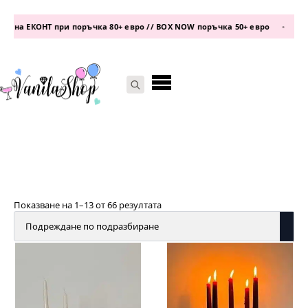
а ЕКОНТ при поръчка 80+ евро // BOX NOW поръчка 50+ евро
•
телеф
Search
for:
Показване на 1–13 от 66 резултата