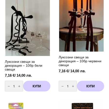
Луксозни свещи за
декорация – 10бр червени
Луксозни свещи за
свещи
декорация – 10бр бели
свещи
7,16
€
/ 14,00 лв.
7,16
€
/ 14,00 лв.
количество
количество
за
за
КУПИ
КУПИ
Луксозни
Луксозни
свещи
свещи
за
за
декорация
декорация
-
-
10бр
10бр
бели
червени