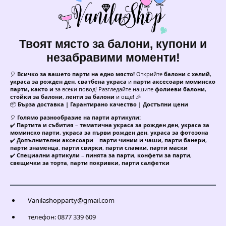
Твоят място за балони, купони и
незабравими моменти!
🎈
Всичко за вашето парти на едно място!
Открийте
балони с хелий
,
украса за рожден ден
,
сватбена украса
и
парти аксесоари моминско
парти, както и
за всеки повод! Разгледайте нашите
фолиеви балони
,
стойки за балони
,
ленти за балони
и още! 🎉
📦
Бърза доставка | Гарантирано качество | Достъпни цени
🎈
Голямо разнообразие на парти артикули:
✔️
Партита и събития
–
тематична украса за рожден ден
,
украса за
моминско парти
,
украса за първи рожден ден
,
украса за фотозона
✔️
Допълнителни аксесоари
–
парти чинии и чаши
,
парти банери
,
парти знаменца
,
парти свирки
,
парти сламки
,
парти маски
✔️
Специални артикули
–
пинята за парти
,
конфети за парти
,
свещички за торта
,
парти покривки
,
парти салфетки
Vanilashopparty@gmail.com
телефон: 0877 339 609