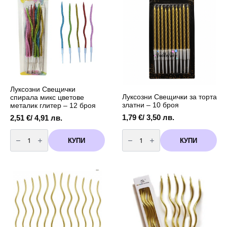
свещи
свещи
Луксозни Свещички
Луксозни Свещички за торта
спирала микс цветове
златни – 10 броя
металик глитер – 12 броя
1,79
€
/ 3,50 лв.
2,51
€
/ 4,91 лв.
количество
количество
за
за
КУПИ
КУПИ
Луксозни
Луксозни
Свещички
Свещички
спирала
за
микс
торта
цветове
златни
металик
-
глитер
10
-
броя
12
броя