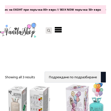
фис на ЕКОНТ при поръчка 80+ евро // BOX NOW поръчка 50+ евро
•
т
Search
for:
Showing all 3 results