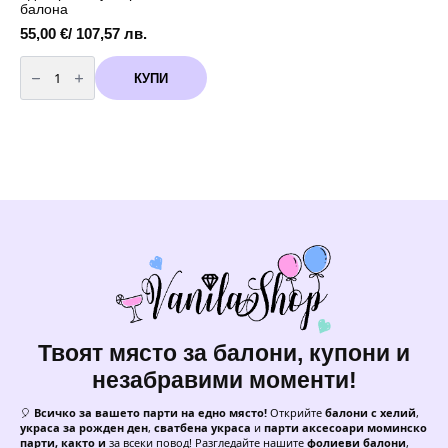
балона
55,00
€
/ 107,57 лв.
количество
за
КУПИ
Бутилка
с
хелий
за
еднократна
употреба
-
90
балона
Твоят място за балони, купони и
незабравими моменти!
🎈
Всичко за вашето парти на едно място!
Открийте
балони с хелий
,
украса за рожден ден
,
сватбена украса
и
парти аксесоари моминско
парти, както и
за всеки повод! Разгледайте нашите
фолиеви балони
,