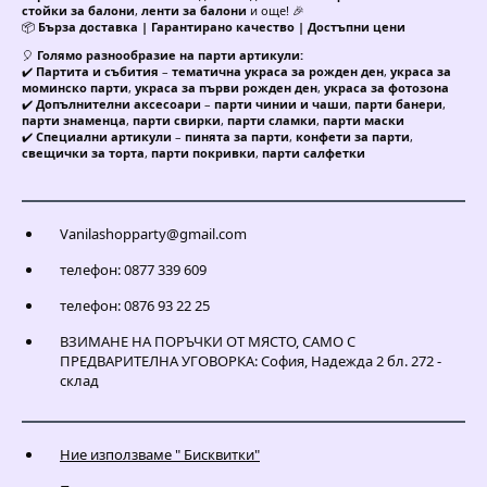
стойки за балони
,
ленти за балони
и още! 🎉
📦
Бърза доставка | Гарантирано качество | Достъпни цени
🎈
Голямо разнообразие на парти артикули:
✔️
Партита и събития
–
тематична украса за рожден ден
,
украса за
моминско парти
,
украса за първи рожден ден
,
украса за фотозона
✔️
Допълнителни аксесоари
–
парти чинии и чаши
,
парти банери
,
парти знаменца
,
парти свирки
,
парти сламки
,
парти маски
✔️
Специални артикули
–
пинята за парти
,
конфети за парти
,
свещички за торта
,
парти покривки
,
парти салфетки
Vanilashopparty@gmail.com
телефон: 0877 339 609
телефон: 0876 93 22 25
ВЗИМАНЕ НА ПОРЪЧКИ ОТ МЯСТО, САМО С
ПРЕДВАРИТЕЛНА УГОВОРКА: София, Надежда 2 бл. 272 -
склад
Ние използваме " Бисквитки"