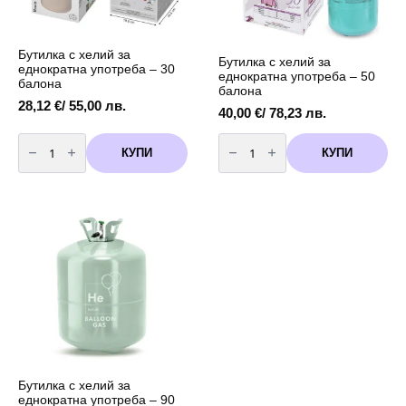
Бутилка с хелий за
Бутилка с хелий за
еднократна употреба – 30
еднократна употреба – 50
балона
балона
28,12
€
/ 55,00 лв.
40,00
€
/ 78,23 лв.
количество
количество
за
за
КУПИ
КУПИ
Бутилка
Бутилка
с
с
хелий
хелий
за
за
еднократна
еднократна
употреба
употреба
-
-
30
50
балона
балона
Бутилка с хелий за
еднократна употреба – 90