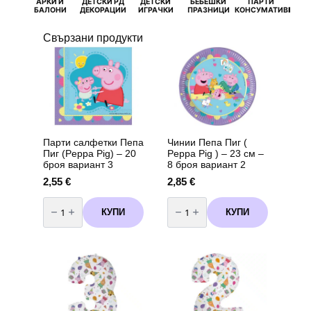
АРКИ И
ДЕТСКИ РД
ДЕТСКИ
БЕБЕШКИ
ПАРТИ
П
БАЛОНИ
ДЕКОРАЦИИ
ИГРАЧКИ
ПРАЗНИЦИ
КОНСУМАТИВИ
РОЖД
Свързани продукти
Парти салфетки Пепа
Чинии Пепа Пиг (
Пиг (Peppa Pig) – 20
Peppa Pig ) – 23 см –
броя вариант 3
8 броя вариант 2
2,55
€
2,85
€
количество
количество
за
за
КУПИ
КУПИ
Парти
Чинии
салфетки
Пепа
Пепа
Пиг
Пиг
(
(Peppa
Peppa
Pig)
Pig
-
)
20
-
броя
23
вариант
см
3
-