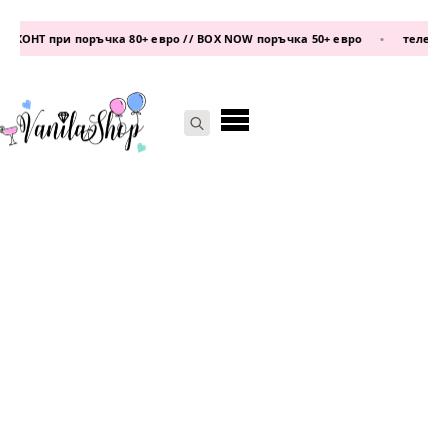
ОНТ при поръчка 80+ евро // BOX NOW поръчка 50+ евро
•
телефон:
08
Search
for: