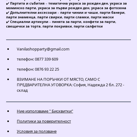
✔️
Партита и събития
–
тематична украса за рожден ден
,
украса за
моминско парти
,
украса за първи рожден ден
,
украса за фотозона
✔️
Допълнителни аксесоари
–
парти чинии и чаши
,
парти банери
,
парти знаменца
,
парти свирки
,
парти сламки
,
парти маски
✔️
Специални артикули
–
пинята за парти
,
конфети за парти
,
свещички за торта
,
парти покривки
,
парти салфетки
Vanilashopparty@gmail.com
телефон: 0877 339 609
телефон: 0876 93 22 25
ВЗИМАНЕ НА ПОРЪЧКИ ОТ МЯСТО, САМО С
ПРЕДВАРИТЕЛНА УГОВОРКА: София, Надежда 2 бл. 272 -
склад
Ние използваме " Бисквитки"
Политики за поверителност
Условия за ползване