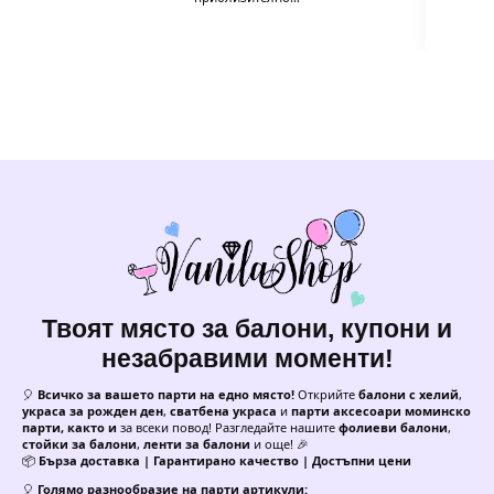
Твоят място за балони, купони и
незабравими моменти!
🎈
Всичко за вашето парти на едно място!
Открийте
балони с хелий
,
украса за рожден ден
,
сватбена украса
и
парти аксесоари моминско
парти, както и
за всеки повод! Разгледайте нашите
фолиеви балони
,
стойки за балони
,
ленти за балони
и още! 🎉
📦
Бърза доставка | Гарантирано качество | Достъпни цени
🎈
Голямо разнообразие на парти артикули: