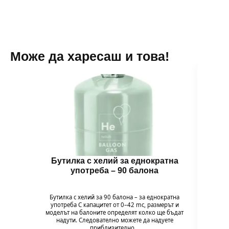
Може да харесаш и това!
Бутилка с хелий за еднократна
Бало
употреба – 90 балона
Бутилка с хелий за 90 балона – за еднократна
Комп
употреба С капацитет от 0–42 mc, размерът и
„Wi
моделът на балоните определят колко ще бъдат
моминс
надути. Следователно можете да надуете
и подг
приблизително…