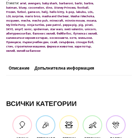
50
Етикети:
,
,
,
,
,
,
ariel
avengers
baby shark
barbaroni
barbi
barbie
балона
,
,
,
,
,
,
batman
bluey
cocomelon
dino
Disney Princess
football
,
,
,
,
,
,
,
,
Frozen
futbol
game on
helij
hello kitty
k-pop
labubu
LOL
,
,
,
,
LOL surprise
mario bros
masha and the bear
Masha i Mechoka
,
,
,
,
,
,
mcqueen
meche
mecho puh
minecraft
minnie mouse
moana
,
,
,
,
,
,
My little Pony
ninja turtles
paw patrol
peppa pig
pig
pirati
,
,
,
,
,
,
,
SKYE
smyrf
sonic
spiderman
star wars
sveti valentin
unicorn
,
,
,
,
абитуренски бал
балони с хелий
бейби бос
бутилка с хелий
,
,
,
,
калинката и черния котарак
космонавти
коте
миньони
,
,
,
,
,
Принцеси
първи учебен ден
скай
смърфове
спондж боб
,
,
,
,
стич
строителни машини
ферма и животни
хари потър
,
хелий
хелий за балони
Описание
Допълнителна информация
ВСИЧКИ КАТЕГОРИИ
🎈
🎉
🧸
👶
🎊