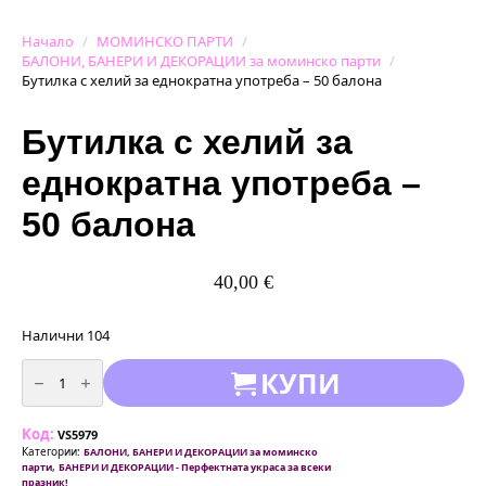
Начало
МОМИНСКО ПАРТИ
БАЛОНИ, БАНЕРИ И ДЕКОРАЦИИ за моминско парти
Бутилка с хелий за еднократна употреба – 50 балона
Бутилка с хелий за
еднократна употреба –
50 балона
40,00
€
Налични 104
количество
КУПИ
за
Бутилка
с
хелий
Код:
за
VS5979
еднократна
Категории:
БАЛОНИ, БАНЕРИ И ДЕКОРАЦИИ за моминско
употреба
,
парти
БАНЕРИ И ДЕКОРАЦИИ - Перфектната украса за всеки
-
празник!