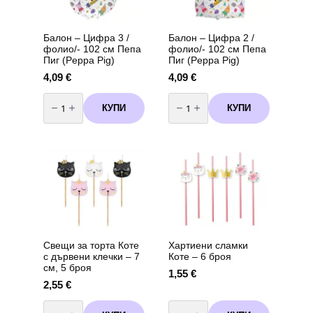
8
броя
вариант
2
Балон – Цифра 3 /
Балон – Цифра 2 /
фолио/- 102 см Пепа
фолио/- 102 см Пепа
Пиг (Peppa Pig)
Пиг (Peppa Pig)
4,09
€
4,09
€
количество
количество
за
за
КУПИ
КУПИ
Балон
Балон
-
-
Цифра
Цифра
3
2
/
/
фолио/-
фолио/-
102
102
см
см
Пепа
Пепа
Пиг
Пиг
(Peppa
(Peppa
Pig)
Pig)
Свещи за торта Коте
Хартиени сламки
с дървени клечки – 7
Коте – 6 броя
см, 5 броя
1,55
€
2,55
€
количество
количество
за
за