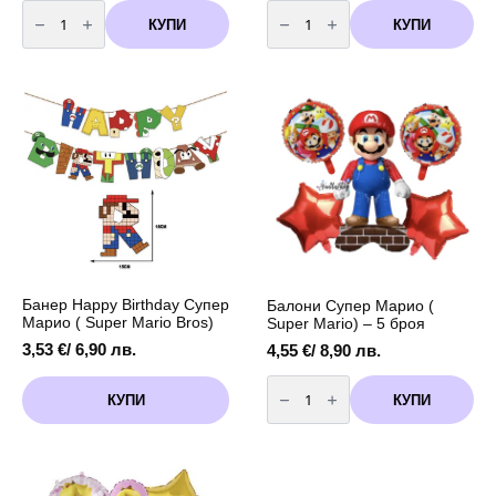
количество
количество
за
за
КУПИ
КУПИ
Бутилка
Бездимен
с
фонтан
хелий
за
за
торта
еднократна
-
употреба
15
-
см
30
-
балона
4
броя
-
глитерни
Банер Happy Birthday Супер
Балони Супер Марио (
Марио ( Super Mario Bros)
Super Mario) – 5 броя
3,53
€
/ 6,90 лв.
4,55
€
/ 8,90 лв.
количество
за
КУПИ
КУПИ
Балони
Супер
Марио
(
Super
Mario)