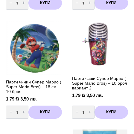
за
за
КУПИ
КУПИ
Парти
Парти
чинии
чинии
Супер
Супер
Марио
Марио
(
(
Super
Super
Mario
Mario
Bros)
Bros)
-
-
18
18
см
см
-
-
10
10
броя
броя
вариант
3
Парти чаши Супер Марио (
Парти чинии Супер Марио (
Super Mario Bros) – 10 броя
Super Mario Bros) – 18 см –
вариант 2
10 броя
1,79
€
/ 3,50 лв.
1,79
€
/ 3,50 лв.
количество
количество
за
за
КУПИ
КУПИ
Парти
Парти
чинии
чаши
Супер
Супер
Марио
Марио
(
(