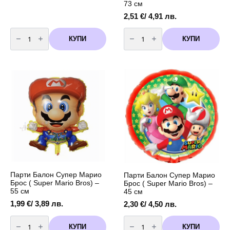
73 см
2,51
€
/ 4,91 лв.
количество
количество
за
за
КУПИ
КУПИ
Парти
Парти
Балони
Балон
Супер
Супер
Марио
Марио
(
Брос
Super
(
Mario
Super
Bros)
Mario
-
Bros)
10
-
броя
73
см
Парти Балон Супер Марио
Парти Балон Супер Марио
Брос ( Super Mario Bros) –
Брос ( Super Mario Bros) –
55 см
45 см
1,99
€
/ 3,89 лв.
2,30
€
/ 4,50 лв.
количество
количество
за
за
КУПИ
КУПИ