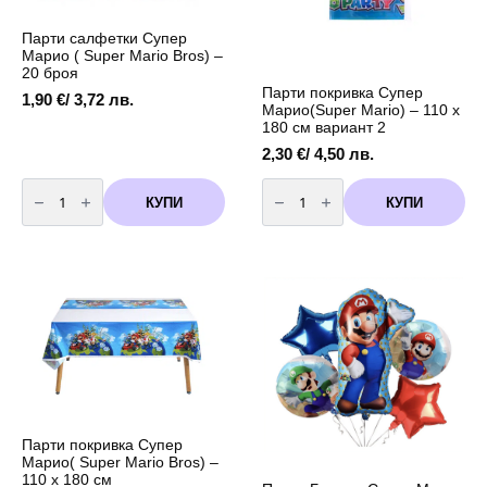
Парти салфетки Супер
Марио ( Super Mario Bros) –
20 броя
Парти покривка Супер
1,90
€
/ 3,72 лв.
Марио(Super Mario) – 110 х
180 см вариант 2
2,30
€
/ 4,50 лв.
количество
количество
за
за
КУПИ
КУПИ
Парти
Парти
салфетки
покривка
Супер
Супер
Марио
Марио(Super
(
Mario)
Super
-
Mario
110
Bros)
х
-
180
20
см
броя
вариант
2
Парти покривка Супер
Марио( Super Mario Bros) –
110 х 180 см