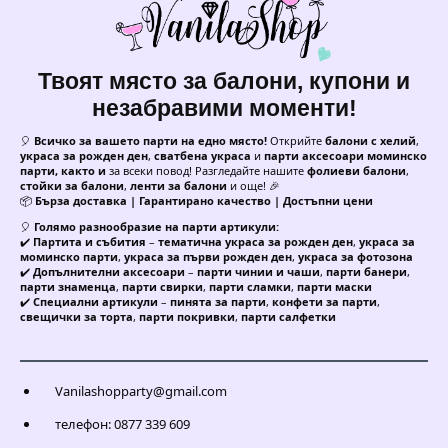
Твоят място за балони, купони и
незабравими моменти!
🎈
Всичко за вашето парти на едно място!
Открийте
балони с хелий
,
украса за рожден ден
,
сватбена украса
и
парти аксесоари моминско
парти, както и
за всеки повод! Разгледайте нашите
фолиеви балони
,
стойки за балони
,
ленти за балони
и още! 🎉
📦
Бърза доставка | Гарантирано качество | Достъпни цени
🎈
Голямо разнообразие на парти артикули:
✔️
Партита и събития
–
тематична украса за рожден ден
,
украса за
моминско парти
,
украса за първи рожден ден
,
украса за фотозона
✔️
Допълнителни аксесоари
–
парти чинии и чаши
,
парти банери
,
парти знаменца
,
парти свирки
,
парти сламки
,
парти маски
✔️
Специални артикули
–
пинята за парти
,
конфети за парти
,
свещички за торта
,
парти покривки
,
парти салфетки
Vanilashopparty@gmail.com
телефон: 0877 339 609