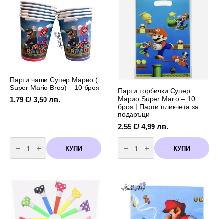
Super
Super
Mario
Mario
Bros)
Bros)
-
-
18
10
см
броя
-
вариант
10
2
броя
Парти чаши Супер Марио (
Super Mario Bros) – 10 броя
Парти торбички Супер
Марио Super Mario – 10
1,79
€
/ 3,50 лв.
броя | Парти пликчета за
подаръци
2,55
€
/ 4,99 лв.
количество
количество
за
за
КУПИ
КУПИ
Парти
Парти
чаши
торбички
Супер
Супер
Марио
Марио
(
Super
Super
Mario
Mario
–
Bros)
10
-
броя
10
|
броя
Парти