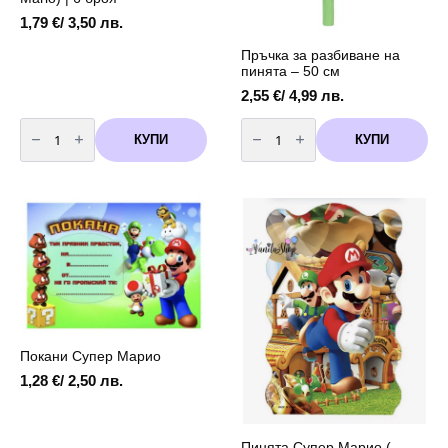
1,79
€
/ 3,50 лв.
Пръчка за разбиване на
пинята – 50 см
2,55
€
/ 4,99 лв.
количество
количество
за
за
КУПИ
КУПИ
Свирки
Пръчка
Супер
за
Марио
разбиване
(Super
на
Mario)
пинята
|
–
6
50
броя
см
Покани Супер Марио
1,28
€
/ 2,50 лв.
Пинята Супер Марио (