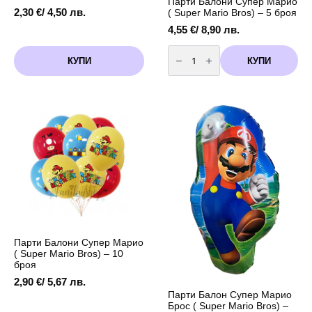
Парти Балони Супер Марио
2,30
€
/ 4,50 лв.
( Super Mario Bros) – 5 броя
4,55
€
/ 8,90 лв.
количество
за
КУПИ
КУПИ
Парти
Балони
Супер
Марио
(
Super
Mario
Bros)
-
5
броя
Парти Балони Супер Марио
( Super Mario Bros) – 10
броя
2,90
€
/ 5,67 лв.
Парти Балон Супер Марио
Брос ( Super Mario Bros) –