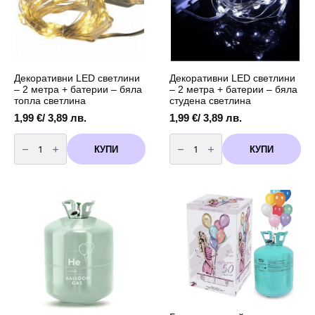
Декоративни LED светлини
Декоративни LED светлини
– 2 метра + батерии – бяла
– 2 метра + батерии – бяла
топла светлина
студена светлина
1,99
€
/ 3,89 лв.
1,99
€
/ 3,89 лв.
количество
количество
за
за
КУПИ
КУПИ
Декоративни
Декоративни
LED
LED
светлини
светлини
-
-
2
2
метра
метра
+
+
батерии
батерии
-
-
бяла
бяла
топла
студена
светлина
светлина