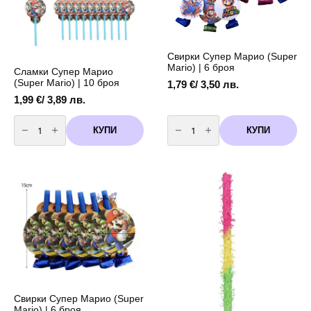
chosen
on
the
product
Свирки Супер Марио (Super
page
Mario) | 6 броя
Сламки Супер Марио
(Super Mario) | 10 броя
1,79
€
/ 3,50 лв.
1,99
€
/ 3,89 лв.
количество
количество
за
за
КУПИ
КУПИ
Сламки
Свирки
Супер
Супер
Марио
Марио
(Super
(Super
Mario)
Mario)
|
|
10
6
броя
броя
Свирки Супер Марио (Super
Mario) | 6 броя