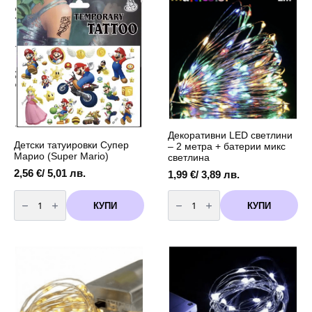
Декоративни LED светлини
Детски татуировки Супер
– 2 метра + батерии микс
Марио (Super Mario)
светлина
2,56
€
/ 5,01 лв.
1,99
€
/ 3,89 лв.
количество
количество
за
за
КУПИ
КУПИ
Детски
Декоративни
татуировки
LED
Супер
светлини
Марио
-
(Super
2
Mario)
метра
+
батерии
микс
светлина