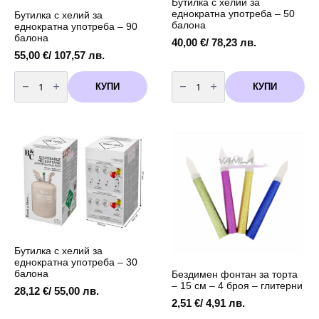
Бутилка с хелий за
еднократна употреба – 50
Бутилка с хелий за
балона
еднократна употреба – 90
балона
40,00
€
/ 78,23 лв.
55,00
€
/ 107,57 лв.
количество
количество
за
за
КУПИ
КУПИ
Бутилка
Бутилка
с
с
хелий
хелий
за
за
еднократна
еднократна
употреба
употреба
-
-
90
50
балона
балона
Бутилка с хелий за
еднократна употреба – 30
балона
Бездимен фонтан за торта
– 15 см – 4 броя – глитерни
28,12
€
/ 55,00 лв.
2,51
€
/ 4,91 лв.