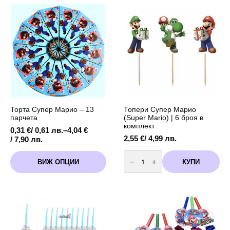
Топери Супер Марио
Торта Супер Марио – 13
(Super Mario) | 6 броя в
парчета
комплект
0,31
€
/ 0,61 лв.
–
4,04
€
2,55
€
/ 4,99 лв.
Price
/ 7,90 лв.
range:
количество
This
0,31 €
за
КУПИ
ВИЖ ОПЦИИ
product
Топери
/
Супер
has
0,61 лв.
Марио
multiple
through
(Super
variants.
Mario)
4,04 €
|
The
/
6
options
7,90 лв.
броя
may
в
комплект
be