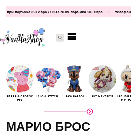
оръчка 80+ евро // BOX NOW поръчка 50+ евро
•
телефон:
0877 339 609
Search
for:
PEPPA & GEORGE
LILO & STITCH
PAW PATROL
SKY & EVEREST
LABUBU БА
PIG
И ИГРАЧК
МАРИО БРОС