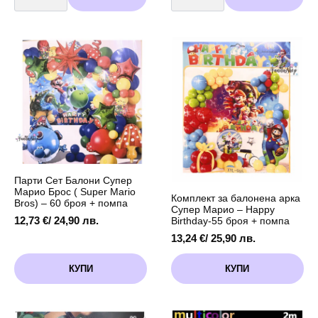
Парти
Парти
Балон
Балон
Супер
Супер
Марио
Марио
Брос
Брос
(
(
Super
Super
Mario
Mario
Bros)
Bros)
-
-
55
45
см
см
Парти Сет Балони Супер
Марио Брос ( Super Mario
Комплект за балонена арка
Bros) – 60 броя + помпа
Супер Марио – Happy
12,73
€
/ 24,90 лв.
Birthday-55 броя + помпа
13,24
€
/ 25,90 лв.
КУПИ
КУПИ