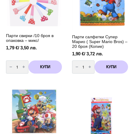
пликчета
за
подаръци
Парти свирки /10 броя в
Парти салфетки Супер
опаковка – микс/
Марио ( Super Mario Bros) –
20 броя (Копие)
1,79
€
/ 3,50 лв.
1,90
€
/ 3,72 лв.
количество
количество
за
за
КУПИ
КУПИ
Парти
Парти
свирки
салфетки
/10
Супер
броя
Марио
в
(
опаковка
Super
-
Mario
микс/
Bros)
-
20
броя
(Копие)