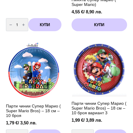
Super Mario)
4,55
€
/ 8,90 лв.
количество
за
КУПИ
КУПИ
Покани
Супер
Марио
Парти чинии Супер Марио (
Парти чинии Супер Марио (
Super Mario Bros) – 18 см –
Super Mario Bros) – 18 см –
10 броя вариант 3
10 броя
1,99
€
/ 3,89 лв.
1,79
€
/ 3,50 лв.
количество
количество