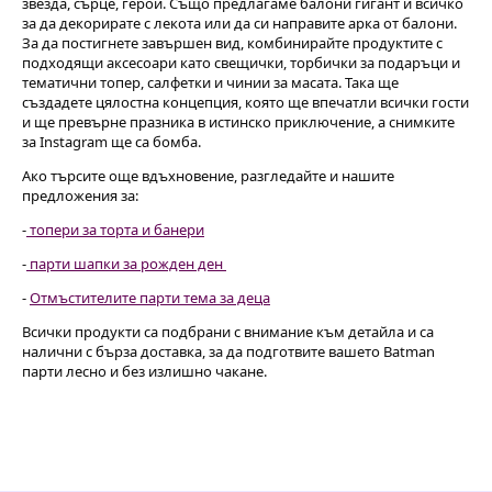
звезда, сърце, герои. Също предлагаме балони гигант и всичко
за да декорирате с лекота или да си направите арка от балони.
За да постигнете завършен вид, комбинирайте продуктите с
подходящи аксесоари като свещички, торбички за подаръци и
тематични топер, салфетки и чинии за масата. Така ще
създадете цялостна концепция, която ще впечатли всички гости
и ще превърне празника в истинско приключение, а снимките
за Instagram ще са бомба.
Ако търсите още вдъхновение, разгледайте и нашите
предложения за:
-
топери за торта и банери
-
парти шапки за рожден ден
-
Отмъстителите парти тема за деца
Всички продукти са подбрани с внимание към детайла и са
налични с бърза доставка, за да подготвите вашето Batman
парти лесно и без излишно чакане.