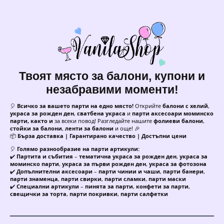
Твоят място за балони, купони и
незабравими моменти!
🎈
Всичко за вашето парти на едно място!
Открийте
балони с хелий
,
украса за рожден ден
,
сватбена украса
и
парти аксесоари моминско
парти, както и
за всеки повод! Разгледайте нашите
фолиеви балони
,
стойки за балони
,
ленти за балони
и още! 🎉
📦
Бърза доставка | Гарантирано качество | Достъпни цени
🎈
Голямо разнообразие на парти артикули:
✔️
Партита и събития
–
тематична украса за рожден ден
,
украса за
моминско парти
,
украса за първи рожден ден
,
украса за фотозона
✔️
Допълнителни аксесоари
–
парти чинии и чаши
,
парти банери
,
парти знаменца
,
парти свирки
,
парти сламки
,
парти маски
✔️
Специални артикули
–
пинята за парти
,
конфети за парти
,
свещички за торта
,
парти покривки
,
парти салфетки