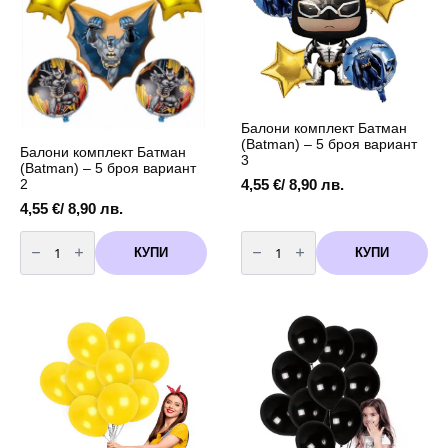
Балони комплект Батман
(Batman) – 5 броя вариант
Балони комплект Батман
3
(Batman) – 5 броя вариант
4,55
€
/ 8,90 лв.
2
4,55
€
/ 8,90 лв.
количество
количество
за
за
КУПИ
КУПИ
Балони
Балони
комплект
комплект
Батман
Батман
(Batman)
(Batman)
-
-
5
5
броя
броя
вариант
вариант
2
3