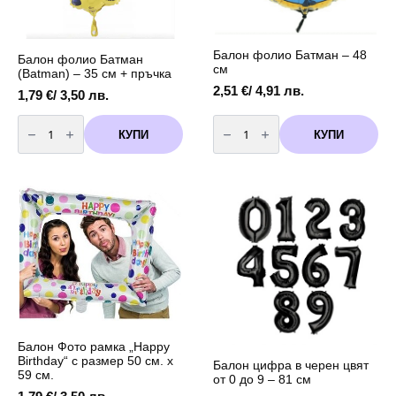
Балон фолио Батман – 48
Балон фолио Батман
см
(Batman) – 35 см + пръчка
2,51
€
/ 4,91 лв.
1,79
€
/ 3,50 лв.
количество
количество
за
за
КУПИ
КУПИ
Балон
Балон
фолио
фолио
Батман
Батман
(Batman)
-
-
48
35
см
см
+
пръчка
Балон Фото рамка „Happy
Birthday“ с размер 50 см. х
Балон цифра в черен цвят
59 см.
от 0 до 9 – 81 см