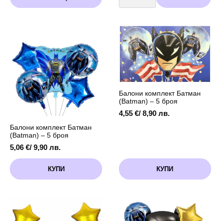
Балони
/
комплект
has
2,99 лв.
Батман
multiple
through
(Batman)
variants.
-
7,11 €
12
The
/
броя
options
13,91 лв.
may
be
chosen
on
the
Балони комплект Батман
product
(Batman) – 5 броя
page
4,55
€
/ 8,90 лв.
Балони комплект Батман
(Batman) – 5 броя
5,06
€
/ 9,90 лв.
КУПИ
КУПИ