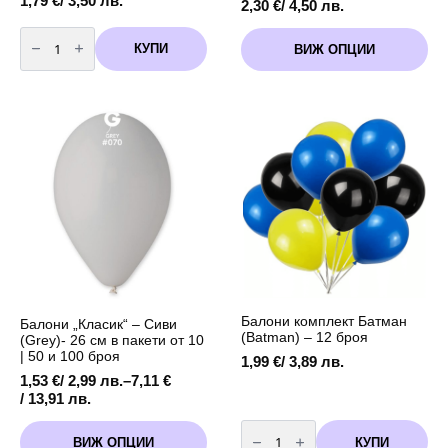
1,79
€
/ 3,50 лв.
2,30
€
/ 4,50 лв.
количество
This
за
КУПИ
ВИЖ ОПЦИИ
product
Балон
Фото
has
рамка
multiple
"Happy
variants.
Birthday"
с
The
размер
options
50
см.
may
х
be
59
chosen
см.
on
the
product
page
Балони комплект Батман
Балони „Класик“ – Сиви
(Batman) – 12 броя
(Grey)- 26 см в пакети от 10
| 50 и 100 броя
1,99
€
/ 3,89 лв.
1,53
€
/ 2,99 лв.
–
7,11
€
Price
/ 13,91 лв.
range:
количество
This
1,53 €
за
КУПИ
ВИЖ ОПЦИИ
product