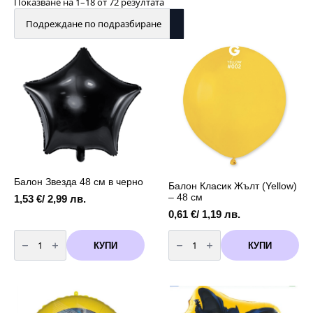
Показване на 1–18 от 72 резултата
Балон Звезда 48 см в черно
Балон Класик Жълт (Yellow)
– 48 см
1,53
€
/ 2,99 лв.
0,61
€
/ 1,19 лв.
количество
количество
за
за
КУПИ
КУПИ
Балон
Балон
Звезда
Класик
48
Жълт
см
(Yellow)
в
-
черно
48
см