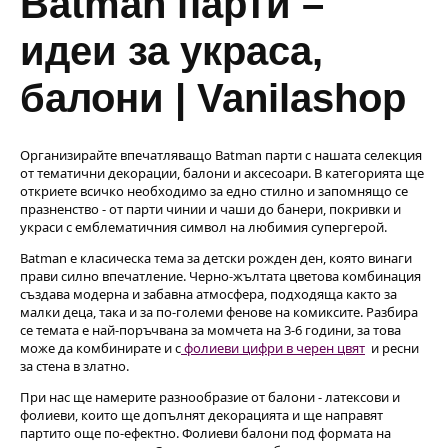
Batman парти –
идеи за украса,
балони | Vanilashop
Организирайте впечатляващо Batman парти с нашата селекция
от тематични декорации, балони и аксесоари. В категорията ще
откриете всичко необходимо за едно стилно и запомнящо се
празненство - от парти чинии и чаши до банери, покривки и
украси с емблематичния символ на любимия супергерой.
Batman е класическа тема за детски рожден ден, която винаги
прави силно впечатление. Черно-жълтата цветова комбинация
създава модерна и забавна атмосфера, подходяща както за
малки деца, така и за по-големи фенове на комиксите. Разбира
се темата е най-поръчвана за момчета на 3-6 години, за това
може да комбинирате и с
фолиеви цифри в черен цвят
и ресни
за стена в златно.
При нас ще намерите разнообразие от балони - латексови и
фолиеви, които ще допълнят декорацията и ще направят
партито още по-ефектно. Фолиеви балони под формата на