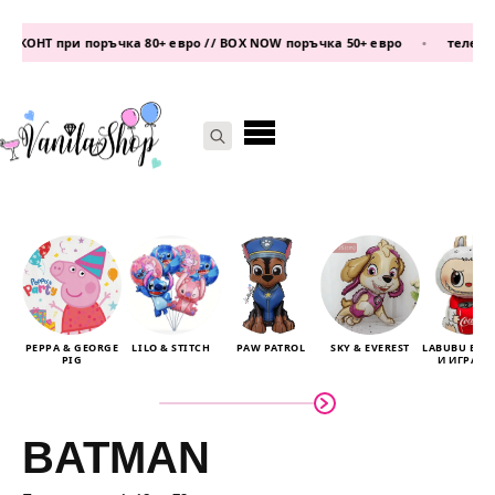
НТ при поръчка 80+ евро // BOX NOW поръчка 50+ евро
•
телефон:
087
Search
for:
PEPPA & GEORGE
LILO & STITCH
PAW PATROL
SKY & EVEREST
LABUBU БА
PIG
И ИГРАЧК
BATMAN