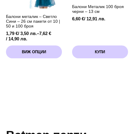
Балони Металик 100 броя
черни – 13 см
Балони металик – Светло
6,60
€
/ 12,91 лв.
Сини – 26 см пакети от 10 |
50 и 100 броя
1,79
€
/ 3,50 лв.
–
7,62
€
Price
/ 14,90 лв.
range:
This
1,79 €
ВИЖ ОПЦИИ
КУПИ
product
/
has
3,50 лв.
multiple
through
variants.
7,62 €
The
/
options
14,90 лв.
may
be
chosen
on
the
product
page