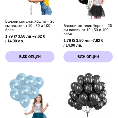
Балони металик Жълти – 26
Балони металик Черни – 26
см пакети от 10 | 50 и 100
см пакети от 10 | 50 и 100
броя
броя
1,79
€
/ 3,50 лв.
–
7,62
€
1,79
€
/ 3,50 лв.
–
7,62
€
Price
/ 14,90 лв.
Price
/ 14,90 лв.
range:
range:
1,79 €
This
This
1,79 €
/
ВИЖ ОПЦИИ
ВИЖ ОПЦИИ
product
product
/
3,50 лв.
has
has
3,50 лв.
through
multiple
multiple
through
7,62 €
variants.
variants.
7,62 €
/
The
The
/
14,90 лв.
options
options
14,90 лв.
may
may
be
be
chosen
chosen
on
on
the
the
product
product
page
page