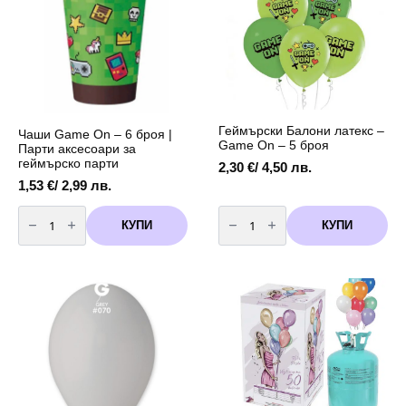
30
|
балона
Геймърски
парти
аксесоар
Геймърски Балони латекс –
Чаши Game On – 6 броя |
Game On – 5 броя
Парти аксесоари за
геймърско парти
2,30
€
/ 4,50 лв.
1,53
€
/ 2,99 лв.
количество
количество
за
за
КУПИ
КУПИ
Чаши
Геймърски
Game
Балони
On
латекс
–
-
6
Game
броя
On
|
-
Парти
5
аксесоари
броя
за
геймърско
парти