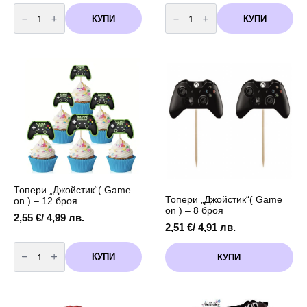
количество
количество
за
за
КУПИ
КУПИ
Чинии
Декоративни
Game
LED
ON
светлини
-
-
10
2
броя
метра
-
+
18
батерии
см
-
бяла
студена
светлина
Топери „Джойстик“( Game
Топери „Джойстик“( Game
on ) – 12 броя
on ) – 8 броя
2,55
€
/ 4,99 лв.
2,51
€
/ 4,91 лв.
количество
за
КУПИ
КУПИ
Топери
"Джойстик"
(
Game
on