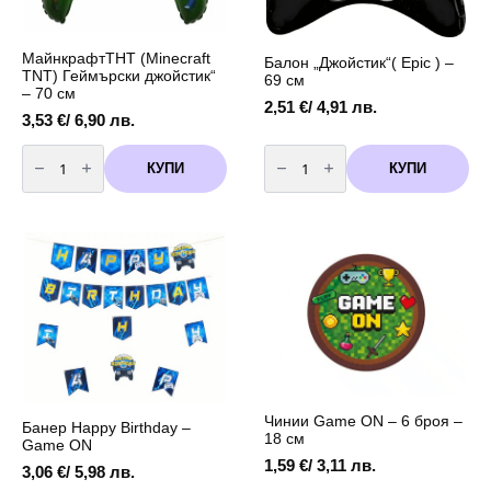
МайнкрафтТНТ (Minecraft
Балон „Джойстик“( Epic ) –
ТNT) Геймърски джойстик“
69 см
– 70 см
2,51
€
/ 4,91 лв.
3,53
€
/ 6,90 лв.
количество
количество
за
за
КУПИ
КУПИ
МайнкрафтТНТ
Балон
(Minecraft
"Джойстик"
ТNT)
(
Геймърски
Epic
джойстик“
)
–
-
70
69
см
см
Чинии Game ON – 6 броя –
Банер Happy Birthday –
18 см
Game ON
1,59
€
/ 3,11 лв.
3,06
€
/ 5,98 лв.