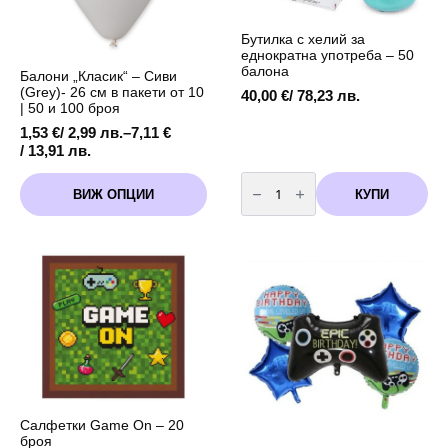
Бутилка с хелий за
еднократна употреба – 50
балона
Балони „Класик“ – Сиви
(Grey)- 26 см в пакети от 10
40,00
€
/ 78,23 лв.
| 50 и 100 броя
1,53
€
/ 2,99 лв.
–
7,11
€
Price
/ 13,91 лв.
range:
количество
This
1,53 €
за
КУПИ
ВИЖ ОПЦИИ
product
Бутилка
/
с
has
2,99 лв.
хелий
multiple
through
за
variants.
еднократна
7,11 €
употреба
The
/
-
options
13,91 лв.
50
may
балона
be
chosen
on
the
product
page
Салфетки Game On – 20
броя