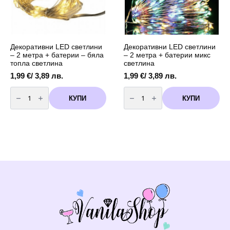
Декоративни LED светлини
Декоративни LED светлини
– 2 метра + батерии – бяла
– 2 метра + батерии микс
топла светлина
светлина
1,99
€
/ 3,89 лв.
1,99
€
/ 3,89 лв.
количество
количество
за
за
КУПИ
КУПИ
Декоративни
Декоративни
LED
LED
светлини
светлини
-
-
2
2
метра
метра
+
+
батерии
батерии
-
микс
бяла
светлина
топла
светлина