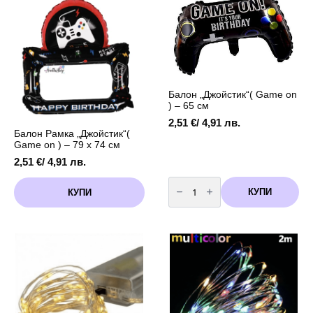
)
-
12
броя
Балон „Джойстик“( Game on
) – 65 см
2,51
€
/ 4,91 лв.
Балон Рамка „Джойстик“(
Game on ) – 79 х 74 см
2,51
€
/ 4,91 лв.
количество
за
КУПИ
КУПИ
Балон
"Джойстик"
(
Game
on
)
-
65
см