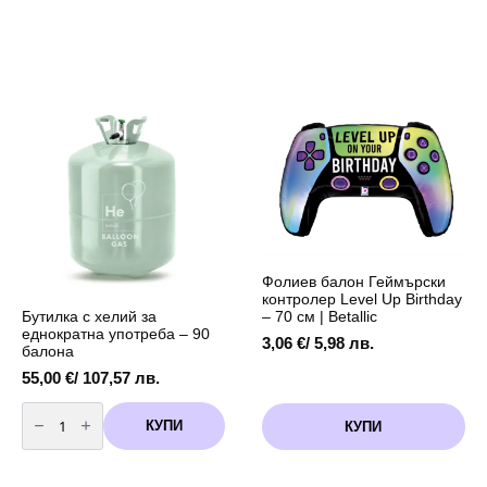
Фолиев балон Геймърски
контролер Level Up Birthday
Бутилка с хелий за
– 70 см | Betallic
еднократна употреба – 90
3,06
€
/ 5,98 лв.
балона
55,00
€
/ 107,57 лв.
количество
за
КУПИ
КУПИ
Бутилка
с
хелий
за