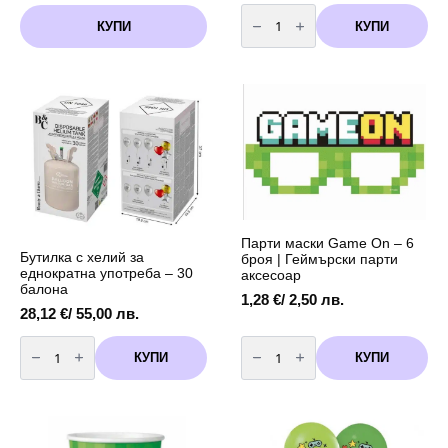
количество
за
КУПИ
КУПИ
Чинии
Game
ON
-
6
броя
-
18
см
Парти маски Game On – 6
Бутилка с хелий за
броя | Геймърски парти
еднократна употреба – 30
аксесоар
балона
1,28
€
/ 2,50 лв.
28,12
€
/ 55,00 лв.
количество
количество
за
за
КУПИ
КУПИ
Бутилка
Парти
с
маски
хелий
Game
за
On
еднократна
–
употреба
6
-
броя