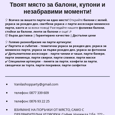
Твоят място за балони, купони и
незабравими моменти!
🎈
Всичко за вашето парти на едно място!
Открийте
балони с хелий
,
украса за рожден ден
,
сватбена украса
и
парти аксесоари моминско
парти, както и
за всеки повод! Разгледайте нашите
фолиеви балони
,
стойки за балони
,
ленти за балони
и още! 🎉
📦
Бърза доставка | Гарантирано качество | Достъпни цени
🎈
Голямо разнообразие на парти артикули:
✔️
Партита и събития
–
тематична украса за рожден ден
,
украса за
моминско парти
,
украса за първи рожден ден
,
украса за фотозона
✔️
Допълнителни аксесоари
–
парти чинии и чаши
,
парти банери
,
парти знаменца
,
парти свирки
,
парти сламки
,
парти маски
✔️
Специални артикули
–
пинята за парти
,
конфети за парти
,
свещички за торта
,
парти покривки
,
парти салфетки
Vanilashopparty@gmail.com
телефон: 0877 339 609
телефон: 0876 93 22 25
ВЗИМАНЕ НА ПОРЪЧКИ ОТ МЯСТО, САМО С
ПРЕДВАРИТЕЛНА УГОВОРКА: София, Надежда 2 бл. 272 -