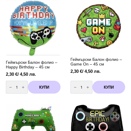
еднократна
употреба
-
90
балона
Геймърски Балон фолио –
Геймърски Балон фолио –
Game On – 45 см
Happy Birthday – 45 см
2,30
€
/ 4,50 лв.
2,30
€
/ 4,50 лв.
количество
количество
за
за
КУПИ
КУПИ
Геймърски
Геймърски
Балон
Балон
фолио
фолио
-
-
Happy
Game
Birthday
On
-
-
45
45
см
см