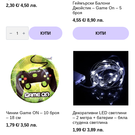
Геймърски Балони
2,30
€
/ 4,50 лв.
Джойстик – Game On – 5
броя
4,55
€
/ 8,90 лв.
количество
за
КУПИ
КУПИ
Салфетки
Game
On
-
20
броя
Чинии Game ON – 10 броя
Декоративни LED светлини
– 18 см
– 2 метра + батерии – бяла
студена светлина
1,79
€
/ 3,50 лв.
1,99
€
/ 3,89 лв.