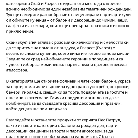
категорията Скай и Еверест е идеалното място да откриете
всичко необходимо за един незабравим тематичен рожден ден.
Тук ще намерите разнообразие от лицензирани парти артикули
с любимите кученца – от балони и декорации до чинии, чаши,
салфетки и аксесоари, които ще превърнат празника в истинско
приключение.
Скай (Skye) впечатлява с розовия си хеликоптер и смелостта си
да се притече на помощ от въздуха, а Еверест (Everest) е
веселото снежно кученце, което винаги е готово за нови мисии.
Заедно те са сред най-обичаните героини в поредицата и са
чудесен избор за момичешко парти с нежни цветове и весела
атмосфера.
В категорията ще откриете фолиеви и латексови балони, украса
за парти, тематични съдове за еднократна употреба, покривки,
банери, гирлянди, свещички за торта, подаръчета за гостите и
още много аксесоари. Всички продукти могат лесно да се
комбинират, за да създадете красива декорация и празник,
който децата ще помнят дълго.
Разгледайте и останалите продукти от серията Пес Патрул,
както и нашите категории с балони за рожден ден, парти
декорации, свещички за торта и парти аксесоари, за да
подготвите всичко необходимо на едно място. С бърза