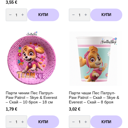
3,55
€
количество
количество
за
за
КУПИ
КУПИ
Парти
Парти
чинии
чинии
Пес
Пес
Патрул-
Патрул-
Paw
Paw
Patrol
Patrol
-
-
Skye
Skye
&
&
Everest
Everest
-
-
Скай
Скай
-
-
8
8
броя
броя
-
-
23
20
см
см
Парти чинии Пес Патрул-
Парти чаши Пес Патрул-
Paw Patrol – Skye & Everest
Paw Patrol – Скай – Skye &
– Скай – 10 броя – 18 см
Everest – Скай – 8 броя
1,79
€
3,02
€
количество
количество
за
за
КУПИ
КУПИ
Парти
Парти