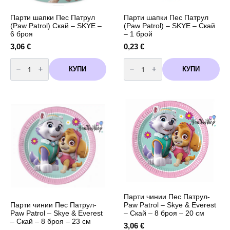
Парти шапки Пес Патрул
Парти шапки Пес Патрул
(Paw Patrol) Скай – SKYE –
(Paw Patrol) – SKYE – Скай
6 броя
– 1 брой
3,06
€
0,23
€
количество
количество
за
за
КУПИ
КУПИ
Парти
Парти
шапки
шапки
Пес
Пес
Патрул
Патрул
(Paw
(Paw
Patrol)
Patrol)
Скай
-
-
SKYE
SKYE
-
-
Скай
6
-
броя
1
брой
Парти чинии Пес Патрул-
Парти чинии Пес Патрул-
Paw Patrol – Skye & Everest
Paw Patrol – Skye & Everest
– Скай – 8 броя – 20 см
– Скай – 8 броя – 23 см
3,06
€