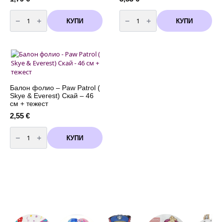
количество
количество
за
за
КУПИ
КУПИ
Балон
Балон
Пес
Пес
Патрул
Патрул
(Paw
(Paw
Patrol)
Patrol)
SKYE
SKYE
-
-
Скай
Скай
-
-
фолио
фолио
Балон фолио – Paw Patrol (
35
82
Skye & Everest) Скай – 46
см
см
+
см + тежест
пръчка
2,55
€
количество
за
КУПИ
Балон
фолио
-
Paw
Patrol
(
Skye
&
Everest)
Скай
-
46
см