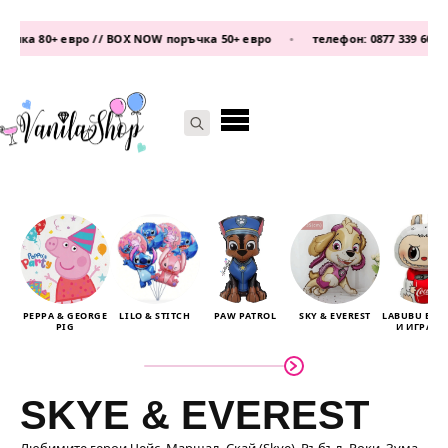
 // BOX NOW поръчка 50+ евро
•
телефон:
0877 339 609
/
0876 93 22 25
Search
for:
PEPPA & GEORGE
LILO & STITCH
PAW PATROL
SKY & EVEREST
LABUBU БА
PIG
И ИГРАЧК
SKYE & EVEREST