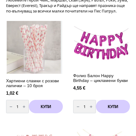
Любимите герои Чейс, Маршал, Скай (Skye), Ръбъл, Роки, Зума,
Еверест (Everest), Тракър и Райдър ще направят празника още
по-вълнуващ за всички малки почитатели на Пес Патрул.
Фолио Балон Happy
Birthday – цикламени букви
Хартиени сламки с розови
лапички – 10 броя
4,55
€
1,02
€
количество
количество
за
за
КУПИ
КУПИ
Хартиени
Фолио
сламки
Балон
с
Happy
розови
Birthday
лапички
-
-
цикламени
10
букви