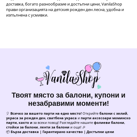
доставка, богато разнообразие и достъпни цени, VanilaShop
прави организацията на детския рожден ден лесна, удобна и
изпълнена с усмивки.
Твоят място за балони, купони и
незабравими моменти!
🎈
Всичко за вашето парти на едно място!
Открийте
балони с хелий
,
украса за рожден ден
,
сватбена украса
и
парти аксесоари моминско
парти, както и
за всеки повод! Разгледайте нашите
фолиеви балони
,
стойки за балони
,
ленти за балони
и още! 🎉
📦
Бърза доставка | Гарантирано качество | Достъпни цени