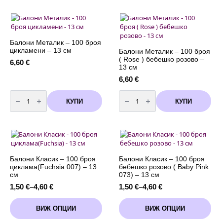
-20
-
броя
20
(
броя
Rose
(Fuchsia)
)
цикламени
розови
-
-
13
Балони Металик – 100 броя
13
см
цикламени – 13 см
Балони Металик – 100 броя
см
( Rose ) бeбешко розово –
6,60
€
13 см
6,60
€
количество
количество
за
за
КУПИ
КУПИ
Балони
Балони
Металик
Металик
-
-
100
100
броя
броя
цикламени
(
-
Rose
13
)
см
бeбешко
Балони Класик – 100 броя
Балони Класик – 100 броя
розово
циклама(Fuchsia 007) – 13
бeбешко розово ( Baby Pink
-
см
073) – 13 см
13
см
1,50
€
–
4,60
€
1,50
€
–
4,60
€
Price
Price
range:
range:
This
This
1,50 €
1,50 €
ВИЖ ОПЦИИ
ВИЖ ОПЦИИ
product
product
through
through
has
has