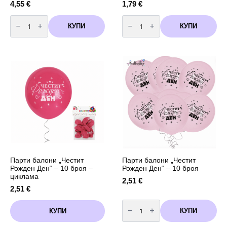
4,55
€
1,79
€
количество
количество
за
за
КУПИ
КУПИ
Парти
Парти
покривка
пликчета
Пес
(торбички)
Патрул
Пес
Skye
Патрул
–
Skye
180
–
x
6
120
броя
см
Парти балони „Честит
Парти балони „Честит
Рожден Ден“ – 10 броя –
Рожден Ден“ – 10 броя
циклама
2,51
€
2,51
€
количество
за
КУПИ
КУПИ
Парти
балони