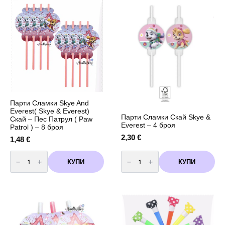
Paw
Paw
Patrol
Patrol
-
-
Скай
Skye
-
&
Skye
Everest
&
-Скай-
Everest
2,
-
3
10
метра
броя
Парти Сламки Skye And
Everest( Skye & Everest)
Парти Сламки Скай Skye &
Скай – Пес Патрул ( Paw
Everest – 4 броя
Patrol ) – 8 броя
2,30
€
1,48
€
количество
количество
за
за
КУПИ
КУПИ
Парти
Парти
Сламки
Сламки
Skye
Скай
And
Skye
Everest(
&
Skye
Everest
&
-
Everest)
4
Скай
броя