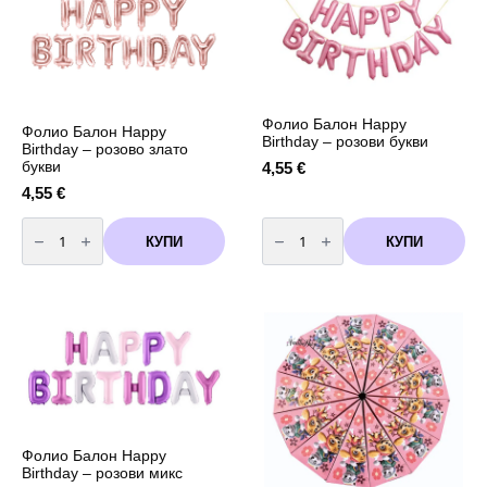
броя
Фолио Балон Happy
Фолио Балон Happy
Birthday – розови букви
Birthday – розово злато
букви
4,55
€
4,55
€
количество
количество
за
за
КУПИ
КУПИ
Фолио
Фолио
Балон
Балон
Happy
Happy
Birthday
Birthday
-
-
розово
розови
злато
букви
букви
Фолио Балон Happy
Birthday – розови микс