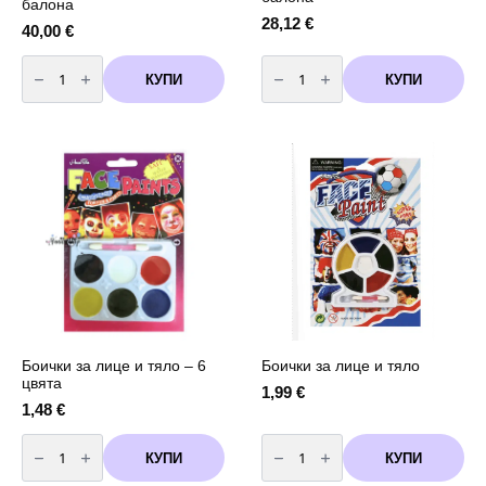
балона
28,12
€
40,00
€
количество
количество
за
за
КУПИ
КУПИ
Бутилка
Бутилка
с
с
хелий
хелий
за
за
еднократна
еднократна
употреба
употреба
-
-
50
30
балона
балона
Боички за лице и тяло – 6
Боички за лице и тяло
цвята
1,99
€
1,48
€
количество
количество
за
за
КУПИ
КУПИ
Боички
Боички
за
за