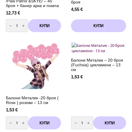
/Paw Patrol &SKYE/ – 45
броя
броя + банер арка и помпа
4,55
€
12,73
€
количество
за
КУПИ
КУПИ
Балони
Пес
Патрул
и
Скай
/Paw
Patrol
&SKYE/
-
Балони Металик – 20 броя
45
(Fuchsia) цикламени – 13
броя
см
+
банер
1,53
€
арка
и
помпа
Балони Металик -20 броя (
Rose ) розови – 13 см
1,53
€
количество
количество
за
за
КУПИ
КУПИ
Балони
Балони
Металик
Металик