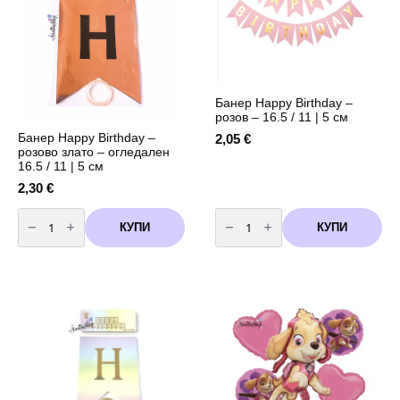
4
броя
-
глитерни
Банер Happy Birthday –
розов – 16.5 / 11 | 5 см
Банер Happy Birthday –
2,05
€
розовo злато – огледален
16.5 / 11 | 5 см
2,30
€
количество
количество
за
за
КУПИ
КУПИ
Банер
Банер
Happy
Happy
Birthday
Birthday
-
-
розовo
розов
злато
-
-
16.5
огледален
/
16.5
11
/
|
11
5
|
см
5
см