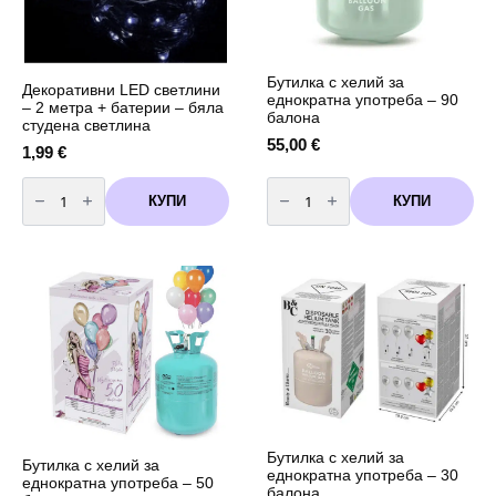
Бутилка с хелий за
Декоративни LED светлини
еднократна употреба – 90
– 2 метра + батерии – бяла
балона
студена светлина
55,00
€
1,99
€
количество
количество
за
за
КУПИ
КУПИ
Декоративни
Бутилка
LED
с
светлини
хелий
-
за
2
еднократна
метра
употреба
+
-
батерии
90
-
балона
бяла
студена
светлина
Бутилка с хелий за
Бутилка с хелий за
еднократна употреба – 30
еднократна употреба – 50
балона