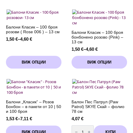
4,60 €
4,60 €
multiple
multiple
variants.
variants.
The
The
options
options
may
may
Балони Класик – 100 броя
be
be
розови ( Rose 006 ) – 13 см
Балони Класик – 100 броя
chosen
chosen
бонбонено розово (Pink) –
1,50
€
–
4,60
€
Price
on
on
13 см
range:
the
the
1,50
€
–
4,60
€
Price
1,50 €
product
product
range:
through
page
page
This
This
1,50 €
ВИЖ ОПЦИИ
ВИЖ ОПЦИИ
4,60 €
product
product
through
has
has
4,60 €
multiple
multiple
variants.
variants.
The
The
options
options
may
may
be
be
Балони „Класик“ – Розов
Балон Пес Патрул (Paw
chosen
chosen
Бонбон – в пакети от 10 | 50
Patrol) SKYE Скай – фолио
on
on
и 100 броя
78 см
the
the
1,53
€
–
7,11
€
4,07
€
Price
product
product
range:
количество
page
page
This
за
1,53 €
КУПИ
ВИЖ ОПЦИИ