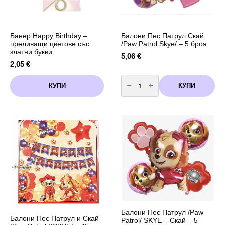
Банер Happy Birthday –
Балони Пес Патрул Скай
преливащи цветове със
/Paw Patrol Skye/ – 5 броя
златни букви
5,06
€
2,05
€
количество
за
КУПИ
КУПИ
Балони
Пес
Патрул
Скай
/Paw
Patrol
Skye/
-
5
броя
Балони Пес Патрул /Paw
Балони Пес Патрул и Скай
Patrol/ SKYE – Скай – 5