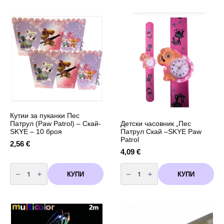
"Честит
Рожден
Ден"
-
10
броя
Кутии за пуканки Пес
Детски часовник „Пес
Патрул (Paw Patrol) – Скай-
Патрул Скай –SKYE Paw
SKYE – 10 броя
Patrol
2,56
€
4,09
€
количество
количество
за
за
КУПИ
КУПИ
Кутии
Детски
за
часовник
пуканки
„Пес
Пес
Патрул
Патрул
Скай
(Paw
–
Patrol)
SKYE