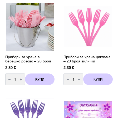
Birthday"
в
-
розово
червени
-
-
10
13
броя
броя
вилички
Прибори за храна в
Прибори за храна циклама
бебешко розово – 20 броя
– 20 броя вилички
2,30
€
2,30
€
количество
количество
за
за
КУПИ
КУПИ
Прибори
Прибори
за
за
храна
храна
в
циклама
бебешко
-
розово
20
-
броя
20
вилички
броя