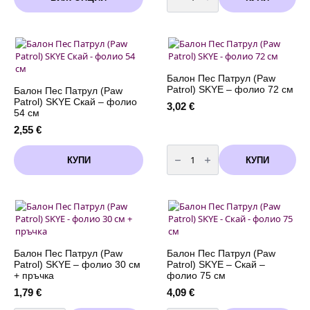
product
Балон
through
Пес
has
Патрул
7,11 €
multiple
(Paw
variants.
Patrol)
SKYE
The
Скай
options
-
may
фолио
Балон Пес Патрул (Paw
78
be
Patrol) SKYE – фолио 72 см
Балон Пес Патрул (Paw
см
chosen
Patrol) SKYE Скай – фолио
3,02
€
on
54 см
the
2,55
€
product
количество
page
за
КУПИ
КУПИ
Балон
Пес
Патрул
(Paw
Patrol)
SKYE
-
фолио
72
см
Балон Пес Патрул (Paw
Балон Пес Патрул (Paw
Patrol) SKYE – фолио 30 см
Patrol) SKYE – Скай –
+ пръчка
фолио 75 см
1,79
€
4,09
€