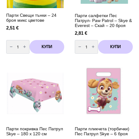
Парти Свещи тънки – 24
Парти салфетки Пес
броя микс цветове
Патрул- Paw Patrol – Skye &
Everest – Скай – 20 броя
2,51
€
2,81
€
количество
количество
за
за
КУПИ
КУПИ
Парти
Парти
Свещи
салфетки
тънки
Пес
-
Патрул-
24
Paw
броя
Patrol
микс
-
цветове
Skye
&
Everest
-
Скай
-
20
броя
Парти покривка Пес Патрул
Парти пликчета (торбички)
Skye – 180 x 120 см
Пес Патрул Skye – 6 броя