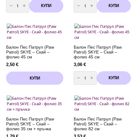
количество
количество
за
за
КУПИ
КУПИ
Балон
Балон
Пес
Пес
Патрул
Патрул
(Paw
(Paw
Patrol)
Patrol)
SKYE
SKYE
-
-
фолио
Скай
30
-
см
фолио
Балон Пес Патрул (Paw
Балон Пес Патрул (Paw
+
75
Patrol) SKYE – Скай –
Patrol) SKYE – Скай –
пръчка
см
фолио 45 см
фолио 45 см
2,50
€
3,06
€
количество
за
КУПИ
КУПИ
Балон
Пес
Патрул
(Paw
Patrol)
SKYE
-
Скай
-
фолио
Балон Пес Патрул (Paw
Балон Пес Патрул (Paw
45
Patrol) SKYE – Скай –
Patrol) SKYE – Скай –
см
фолио 35 см + пръчка
фолио 82 см
1,79
€
3,53
€