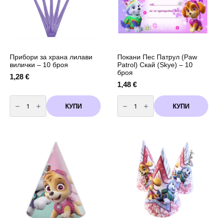
Прибори за храна лилави
Покани Пес Патрул (Paw
вилички – 10 броя
Patrol) Скай (Skye) – 10
броя
1,28
€
1,48
€
количество
количество
за
за
КУПИ
КУПИ
Прибори
Покани
за
Пес
храна
Патрул
лилави
(Paw
вилички
Patrol)
-
Скай
10
(Skye)
броя
-
10
броя