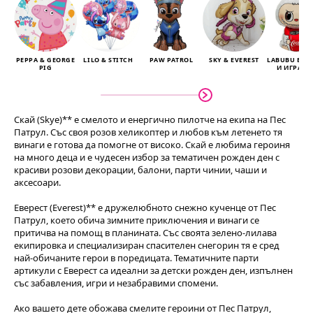
+
тежест
PEPPA & GEORGE
LILO & STITCH
PAW PATROL
SKY & EVEREST
LABUBU БА
PIG
И ИГРАЧК
Скай (Skye)** е смелото и енергично пилотче на екипа на Пес
Патрул. Със своя розов хеликоптер и любов към летенето тя
винаги е готова да помогне от високо. Скай е любима героиня
на много деца и е чудесен избор за тематичен рожден ден с
красиви розови декорации, балони, парти чинии, чаши и
аксесоари.
Еверест (Everest)** е дружелюбното снежно кученце от Пес
Патрул, което обича зимните приключения и винаги се
притичва на помощ в планината. Със своята зелено-лилава
екипировка и специализиран спасителен снегорин тя е сред
най-обичаните герои в поредицата. Тематичните парти
артикули с Еверест са идеални за детски рожден ден, изпълнен
със забавления, игри и незабравими спомени.
Ако вашето дете обожава смелите героини от Пес Патрул,