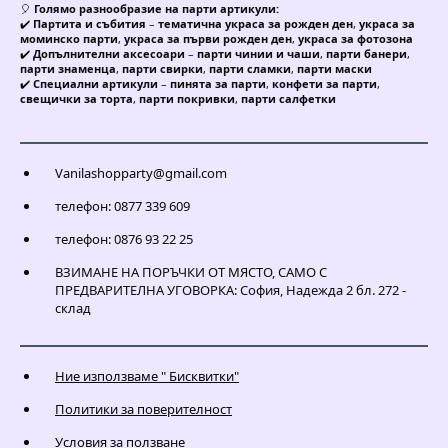
🎈
Голямо разнообразие на парти артикули:
✔️
Партита и събития
–
тематична украса за рожден ден
,
украса за
моминско парти
,
украса за първи рожден ден
,
украса за фотозона
✔️
Допълнителни аксесоари
–
парти чинии и чаши
,
парти банери
,
парти знаменца
,
парти свирки
,
парти сламки
,
парти маски
✔️
Специални артикули
–
пинята за парти
,
конфети за парти
,
свещички за торта
,
парти покривки
,
парти салфетки
Vanilashopparty@gmail.com
телефон: 0877 339 609
телефон: 0876 93 22 25
ВЗИМАНЕ НА ПОРЪЧКИ ОТ МЯСТО, САМО С
ПРЕДВАРИТЕЛНА УГОВОРКА: София, Надежда 2 бл. 272 -
склад
Ние използваме " Бисквитки"
Политики за поверителност
Условия за ползване