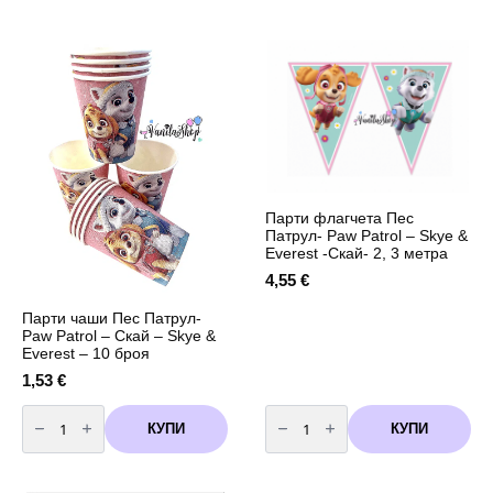
чинии
чаши
Пес
Пес
Патрул-
Патрул-
Paw
Paw
Patrol
Patrol
-
-
Skye
Скай
&
-
Everest
Skye
-
&
Скай
Everest
-
-
10
Скай
броя
-
-
8
18
броя
Парти флагчета Пес
см
Патрул- Paw Patrol – Skye &
Everest -Скай- 2, 3 метра
4,55
€
Парти чаши Пес Патрул-
Paw Patrol – Скай – Skye &
Everest – 10 броя
1,53
€
количество
количество
за
за
КУПИ
КУПИ
Парти
Парти
чаши
флагчета
Пес
Пес
Патрул-
Патрул-