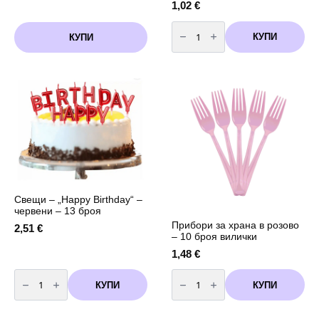
1,02
€
количество
за
КУПИ
КУПИ
Торбичка
за
подаръци
Пес
Патрул
-
Skye
-Скай
Свещи – „Happy Birthday“ –
червени – 13 броя
Прибори за храна в розово
2,51
€
– 10 броя вилички
1,48
€
количество
количество
за
за
КУПИ
КУПИ
Свещи
Прибори
-
за
"Happy
храна