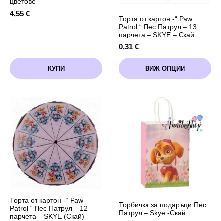
цветове
4,55
€
Торта от картон -“ Paw
Patrol “ Пес Патрул – 13
парчета – SKYE – Скай
0,31
€
This
КУПИ
ВИЖ ОПЦИИ
product
has
multiple
variants.
The
options
may
be
chosen
on
the
product
page
Торта от картон -“ Paw
Торбичка за подаръци Пес
Patrol “ Пес Патрул – 12
Патрул – Skye -Скай
парчета – SKYE (Скай)