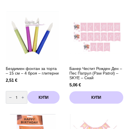
лице
лице
и
и
тяло
тяло
-
6
цвята
Бездимен фонтан за торта
Банер Честит Рожден Ден –
– 15 см – 4 броя – глитерни
Пес Патрул (Paw Patrol) –
SKYE – Скай
2,51
€
5,06
€
количество
за
КУПИ
КУПИ
Бездимен
фонтан
за
торта
-
15
см
-