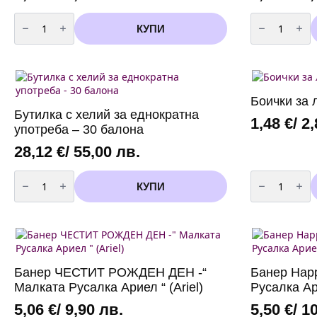
количество
количество
за
за
КУПИ
Декоративни
Декоративн
LED
LED
светлини
светлини
-
-
2
2
метра
метра
+
+
Боички за 
батерии
батерии
Бутилка с хелий за еднократна
-
-
1,48
€
/ 2
бяла
бяла
употреба – 30 балона
топла
студена
светлина
светлина
28,12
€
/ 55,00 лв.
количество
количество
за
за
КУПИ
Бутилка
Боички
с
за
хелий
лице
за
и
еднократна
тяло
употреба
-
-
6
30
цвята
Банер ЧЕСТИТ РОЖДЕН ДЕН -“
Банер Happ
балона
Малката Русалка Ариел “ (Ariel)
Русалка Ари
5,06
€
/ 9,90 лв.
5,50
€
/ 1