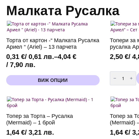
Малката Русалка
Торта от картон -“ Малката Русалка
Топери за
Ариел “ (Ariel) – 13 парчета
русалка Ар
0,31
€
/ 0,61 лв.
–
4,04
€
2,50
€
/ 4
Price
/ 7,90 лв.
range:
количество
за
This
0,31 €
ВИЖ ОПЦИИ
Топери
product
за
/
has
мъфини
„Малката
multiple
0,61 лв.
русалка
variants.
Ариел“
through
The
–
4,04 €
Сет
options
Топер за Торта – Русалка
Топер за Т
от
may
/
12
(Mermaid) – 1 брой
(Mermaid) 
be
броя
7,90 лв.
chosen
1,64
€
/ 3,21 лв.
1,64
€
/ 3
on