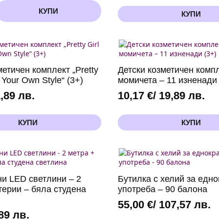
КУПИ
КУПИ
метичен комплект „Pretty
Детски козметичен компл
 Your Own Style“ (3+)
момичета – 11 изненади 
1,89 лв.
10,17
€
/ 19,89 лв.
КУПИ
КУПИ
и LED светлини – 2
Бутилка с хелий за едно
терии – бяла студена
употреба – 90 балона
55,00
€
/ 107,57 лв.
,89 лв.