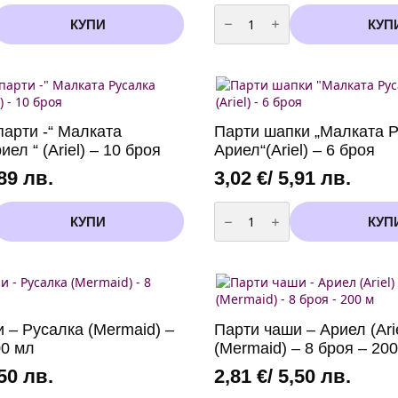
количество
за
КУПИ
КУП
Топер
за
Торта
-
Русалка
(Mermaid)
-
1
парти -“ Малката
Парти шапки „Малката 
брой
ел “ (Ariel) – 10 броя
Ариел“(Ariel) – 6 броя
,89 лв.
3,02
€
/ 5,91 лв.
количество
за
КУПИ
КУП
Парти
шапки
"Малката
Русалка
Ариел"
(Ariel)
-
6
 – Русалка (Mermaid) –
Парти чаши – Ариел (Ari
броя
00 мл
(Mermaid) – 8 броя – 200
,50 лв.
2,81
€
/ 5,50 лв.