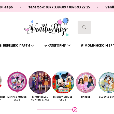
о
•
телефон:
0877 339 609
/
0876 93 22 25
•
Vanilashop
Search
for:
🍼 БЕБЕШКО ПАРТИ
✨ КАТЕГОРИИ
🥂 МОМИНСКО И ЕР
ЛОНИ
MINNIE MOUSE
K-POP DEVIL
MICKEY MOUSE
BARBIE
BLUEY & BI
И
CLUB
HUNTER GIRLS
CLUB