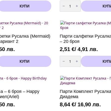
количество
за
КУПИ
КУП
Парти
чаши
-
Ариел
(Ariel)
Русалка
(Mermaid)
-
етки Русалка (Mermaid)
Парти салфетки Русалка
8
броя
вариант 2
– 20 броя
-
200
,50 лв.
2,51
€
/ 4,91 лв.
м
количество
за
КУПИ
КУП
Парти
салфетки
Русалка
(Mermaid)
-
20
броя
а – 6 броя – Happy
Парти Комплект Русалка
иел(Ariel)
Диадема
,50 лв.
8,64
€
/ 16,90 лв.