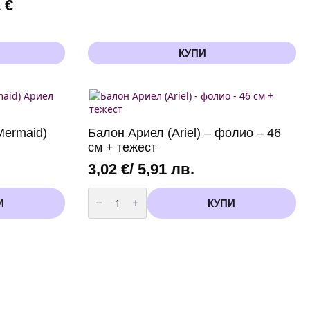
1
€
КУПИ
Mermaid)
Балон Ариел (Ariel) – фолио – 46
см + тежест
3,02
€
/ 5,91 лв.
количество
за
И
КУПИ
Балон
Ариел
(Ariel)
-
фолио
-
46
см
+
тежест