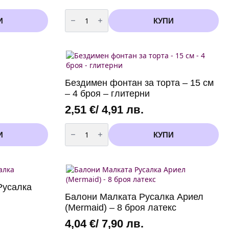
количество
за
И
КУПИ
Бутилка
с
хелий
за
еднократна
употреба
-
50
Бездимен фонтан за торта – 15 см
балона
– 4 броя – глитерни
2,51
€
/ 4,91 лв.
количество
за
И
КУПИ
Бездимен
фонтан
за
торта
-
15
см
Русалка
-
Балони Малката Русалка Ариел
4
броя
(Mermaid) – 8 броя латекс
-
глитерни
4,04
€
/ 7,90 лв.