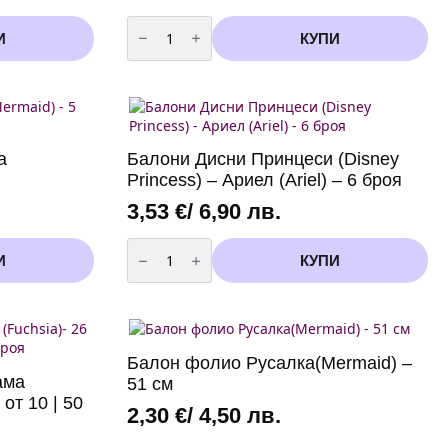
количество
за
И
КУПИ
Балони
Малката
Русалка
Ариел
(Mermaid)
-
8
броя
а
Балони Дисни Принцеси (Disney
латекс
Princess) – Ариел (Ariel) – 6 броя
3,53
€
/ 6,90 лв.
количество
за
И
КУПИ
Балони
Дисни
Принцеси
(Disney
Princess)
-
Ариел
Балон фолио Русалка(Mermaid) –
(Ariel)
ама
51 см
-
6
 от 10 | 50
броя
2,30
€
/ 4,50 лв.