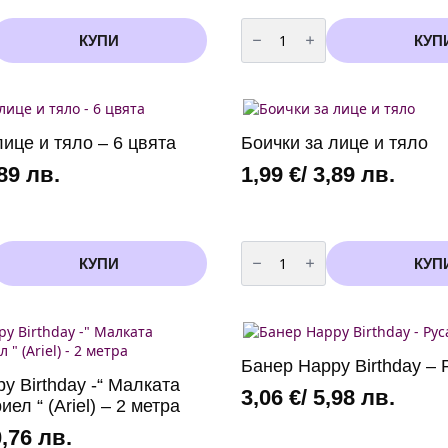
количество
за
КУПИ
КУП
и
Бутилка
с
хелий
за
еднократна
употреба
-
лице и тяло – 6 цвята
Боички за лице и тяло
90
балона
,89 лв.
1,99
€
/ 3,89 лв.
количество
за
КУПИ
КУП
Боички
за
лице
и
тяло
Банер Happy Birthday – 
y Birthday -“ Малката
3,06
€
/ 5,98 лв.
ел “ (Ariel) – 2 метра
0,76 лв.