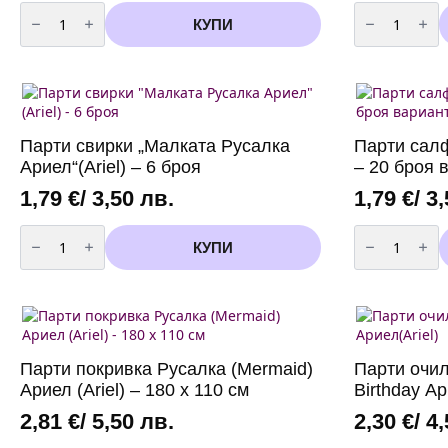
количество
количество
за
за
КУПИ
Парти
Парти
чинии
чаши
Ариел
-
(Ariel)
Русалка
Русалка
(Mermaid)
(Mermaid)
-
-
8
10
броя
Парти свирки „Малката Русалка
Парти салф
броя
-
-
200
Ариел“(Ariel) – 6 броя
– 20 броя 
18
мл
см
1,79
€
/ 3,50 лв.
1,79
€
/ 3
количество
количество
за
за
КУПИ
Парти
Парти
свирки
салфетки
"Малката
Русалка
Русалка
(Mermaid)
Ариел"
-
(Ariel)
20
-
броя
6
вариант
Парти покривка Русалка (Mermaid)
Парти очил
броя
2
Ариел (Ariel) – 180 х 110 см
Birthday Ар
2,81
€
/ 5,50 лв.
2,30
€
/ 4