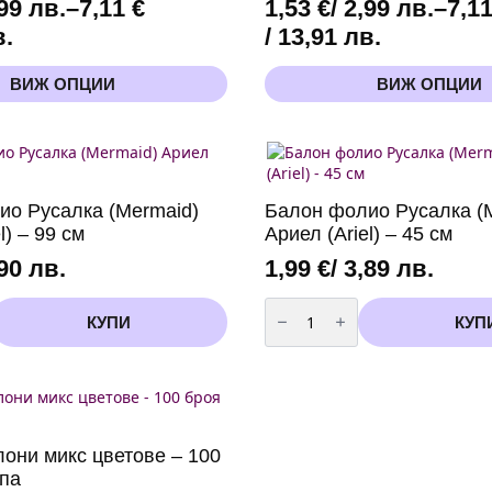
,99 лв.
–
7,11
€
1,53
€
/ 2,99 лв.
–
7,1
Price
в.
/ 13,91 лв.
range:
This
ВИЖ ОПЦИИ
ВИЖ ОПЦИИ
1,53 €
product
has
/
multiple
2,99 лв.
variants.
through
The
options
7,11 €
ио Русалка (Mermaid)
Балон фолио Русалка (
may
/
l) – 99 см
Ариел (Ariel) – 45 см
be
13,91 лв.
chosen
,90 лв.
1,99
€
/ 3,89 лв.
on
количество
the
за
КУПИ
КУП
product
Балон
page
фолио
Русалка
(Mermaid)
Ариел
(Ariel)
-
45
лони микс цветове – 100
см
мпа