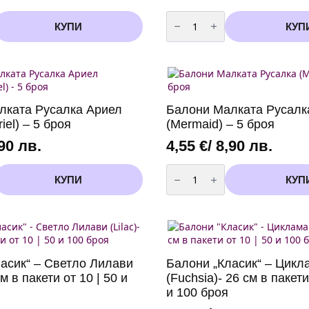
количество
за
КУПИ
КУП
Банер
Happy
Birthday
-
Русалка
лката Русалка Ариел
Балони Малката Русалк
iel) – 5 броя
(Mermaid) – 5 броя
,90 лв.
4,55
€
/ 8,90 лв.
количество
за
КУПИ
КУП
Балони
Малката
Русалка
(Mermaid)
-
5
броя
асик“ – Светло Лилави
Балони „Класик“ – Цикл
см в пакети от 10 | 50 и
(Fuchsia)- 26 см в пакети
и 100 броя