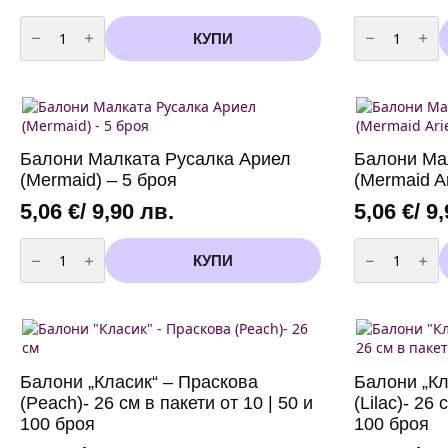
количество
количество
за
за
КУПИ
Банер
Банер
ЧЕСТИТ
Happy
РОЖДЕН
Birthday
ДЕН
-
-
"
"
Малката
Малката
Русалка
Русалка
Ариел
Балони Малката Русалка Ариел
Балони Ма
Ариел
"
"
(Ariel)
(Mermaid) – 5 броя
(Mermaid Ar
(Ariel)
-
2
5,06
€
/ 9,90 лв.
5,06
€
/ 9
метра
количество
количество
за
за
КУПИ
Балони
Балони
Малката
Малката
Русалка
Русалка
Ариел
Ариел
(Mermaid)
(Mermaid
-
Ariel)
5
-
броя
5
Балони „Класик“ – Праскова
Балони „Кл
броя
(Peach)- 26 см в пакети от 10 | 50 и
(Lilac)- 26 
100 броя
100 броя