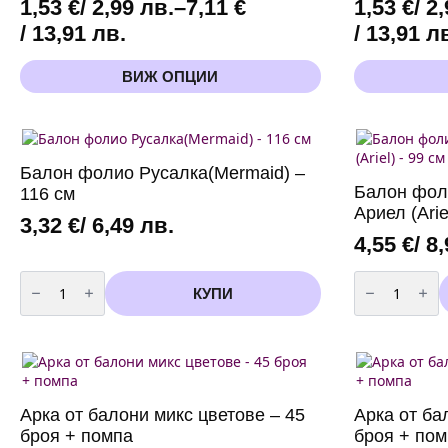
1,53
€
/ 2,99 лв.
–
7,11
€
1,53
€
/ 2
Price
Price
/ 13,91 лв.
/ 13,91 л
range:
range:
This
This
ВИЖ ОПЦИИ
1,53 €
1,53 €
product
product
has
has
/
/
multiple
multiple
2,99 лв.
2,99 лв.
variants.
variants.
through
through
The
The
Балон фолио Русалка(Mermaid) –
options
options
7,11 €
7,11 €
Балон фол
116 см
may
may
/
/
Ариел (Arie
be
be
3,32
€
/ 6,49 лв.
13,91 лв.
13,91 лв.
chosen
chosen
4,55
€
/ 8
on
on
количество
количество
the
the
за
за
КУПИ
product
product
Балон
Балон
page
page
фолио
фолио
Русалка(Mermaid)
Русалка
-
(Mermaid)
116
Ариел
см
(Ariel)
-
99
Арка от балони микс цветове – 45
Арка от ба
см
броя + помпа
броя + по