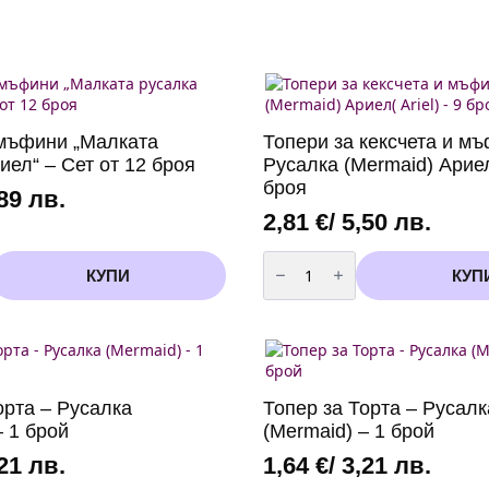
 мъфини „Малката
Топери за кексчета и м
иел“ – Сет от 12 броя
Русалка (Mermaid) Ариел(
броя
,89 лв.
2,81
€
/ 5,50 лв.
количество
за
КУПИ
КУП
Топери
за
кексчета
и
мъфини
Русалка
(Mermaid)
Ариел(
орта – Русалка
Топер за Торта – Русалк
Ariel)
-
– 1 брой
(Mermaid) – 1 брой
9
броя
,21 лв.
1,64
€
/ 3,21 лв.