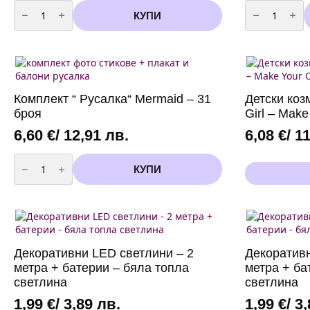
количество
количество
за
за
КУПИ
Парти
Парти
покривка
очила
Русалка
-
(Mermaid)
6
Ариел
броя
(Ariel)
-
-
Happy
180
Birthday
Комплект “ Русалка“ Mermaid – 31
Детски коз
х
Ариел(Ariel)
110
броя
Girl – Make
см
6,60
€
/ 12,91 лв.
6,08
€
/ 1
количество
за
КУПИ
Комплект
"
Русалка"
Mermaid
-
31
броя
Декоративни LED светлини – 2
Декоративн
метра + батерии – бяла топла
метра + ба
светлина
светлина
1,99
€
/ 3,89 лв.
1,99
€
/ 3