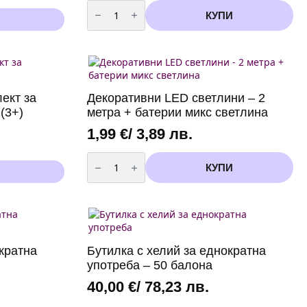
количество
за
КУПИ
Парти
Банер
"
Русалка"-
Happy
Birthday
ект за
Декоративни LED светлини – 2
(3+)
метра + батерии микс светлина
1,99
€
/ 3,89 лв.
количество
за
КУПИ
Декоративни
LED
светлини
-
2
метра
+
батерии
кратна
Бутилка с хелий за еднократна
микс
светлина
употреба – 50 балона
40,00
€
/ 78,23 лв.