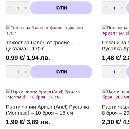
количество
количество
the
за
за
КУПИ
product
Топер
Топер
page
за
за
Торта
Торта
-
-
Русалка
Русалка
(Mermaid)
(Mermaid)
-
-
1
1
Тежест за балон от фолио –
Покани за 
брой
брой
циклама – 170 г
Русалка Ари
0,99
€
/ 1,94 лв.
1,48
€
/ 2
количество
количество
за
за
КУПИ
Тежест
Покани
за
за
балон
парти
от
-
фолио
"
-
Малката
циклама
Русалка
-
Ариел
Парти чинии Ариел (Ariel) Русалка
Парти чаши
170
"
г
(Ariel)
(Mermaid) – 10 броя – 18 см
8 броя – 2
-
10
1,99
€
/ 3,89 лв.
2,30
€
/ 4
броя