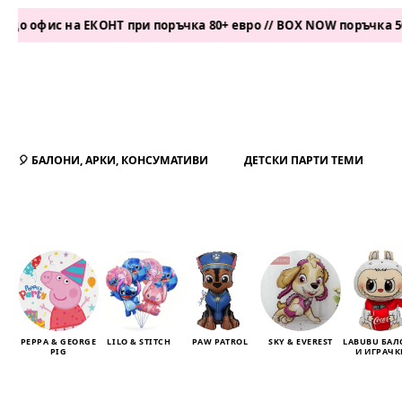
ис на ЕКОНТ при поръчка 80+ евро // BOX NOW поръчка 50+ евр
🎈 БАЛОНИ, АРКИ, КОНСУМАТИВИ
ДЕТСКИ ПАРТИ ТЕМИ
PEPPA & GEORGE
LILO & STITCH
PAW PATROL
SKY & EVEREST
LABUBU БА
PIG
И ИГРАЧК