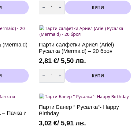
количество
за
И
КУПИ
Парти
свирки
"Малката
Русалка
Ариел"
(Ariel)
-
6
 (Mermaid)
Парти салфетки Ариел (Ariel)
броя
Русалка (Mermaid) – 20 броя
2,81
€
/ 5,50 лв.
количество
за
И
КУПИ
Парти
салфетки
Ариел
(Ariel)
Русалка
(Mermaid)
-
Парти Банер “ Русалка“- Happy
20
 – Пачка и
Birthday
броя
3,02
€
/ 5,91 лв.