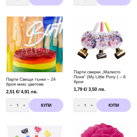
Парти
Парти
покривка
салфетки
Малкото
"Малкото
Пони
Пони"
(My
-
little
My
Pony)
Little
с
Pony
размери
-
110
20
х
броя
180
см
Парти свирки „Малкото
Пони“ (My Little Pony ) – 6
Парти Свещи тънки – 24
броя
броя микс цветове
1,79
€
/ 3,50 лв.
2,51
€
/ 4,91 лв.
количество
количество
за
за
КУПИ
КУПИ
Парти
Парти
Свещи
свирки
тънки
"Малкото
-
Пони"
24
(My
броя
Little
микс
Pony
цветове
)