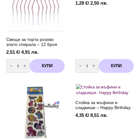
1,28
€
/ 2,50 лв.
Свещи за торта розово
злато спирала – 12 броя
2,51
€
/ 4,91 лв.
количество
количество
за
за
КУПИ
КУПИ
Свещи
Свещи
за
за
торта
торта
розово
розово
злато
-металик
спирала
спирала
-
-
12
6
броя
броя
Стойка за мъфини и
сладкиши – Happy Birthday
4,35
€
/ 8,51 лв.