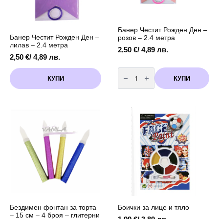
Банер Честит Рожден Ден –
Банер Честит Рожден Ден –
розов – 2.4 метра
лилав – 2.4 метра
2,50
€
/ 4,89 лв.
2,50
€
/ 4,89 лв.
количество
за
КУПИ
КУПИ
Банер
Честит
Рожден
Ден
-
розов
-
2.4
метра
Бездимен фонтан за торта
Боички за лице и тяло
– 15 см – 4 броя – глитерни