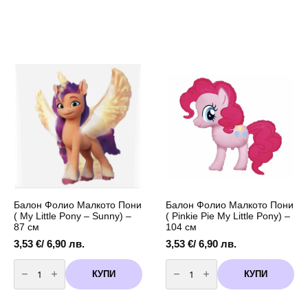
Балон Фолио Малкото Пони
Балон Фолио Малкото Пони
( My Little Pony – Sunny) –
( Pinkie Pie My Little Pony) –
87 см
104 см
3,53
€
/ 6,90 лв.
3,53
€
/ 6,90 лв.
количество
количество
за
за
КУПИ
КУПИ
Балон
Балон
Фолио
Фолио
Малкото
Малкото
Пони
Пони