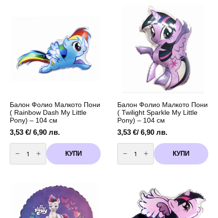
(
(
My
Pinkie
Little
Pie
Pony
My
-
Little
Sunny)
Pony)
-
-
87
104
см
см
Балон Фолио Малкото Пони
Балон Фолио Малкото Пони
( Rainbow Dash My Little
( Twilight Sparkle My Little
Pony) – 104 см
Pony) – 104 см
3,53
€
/ 6,90 лв.
3,53
€
/ 6,90 лв.
количество
количество
за
за
КУПИ
КУПИ
Балон
Балон
Фолио
Фолио
Малкото
Малкото
Пони
Пони
(
(
Rainbow
Twilight
Dash
Sparkle
My
My
Little
Little
Pony)
Pony)