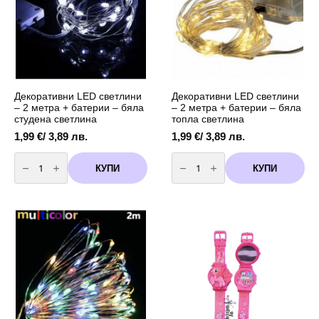
Декоративни LED светлини
Декоративни LED светлини
– 2 метра + батерии – бяла
– 2 метра + батерии – бяла
студена светлина
топла светлина
1,99
€
/ 3,89 лв.
1,99
€
/ 3,89 лв.
количество
количество
за
за
КУПИ
КУПИ
Декоративни
Декоративни
LED
LED
светлини
светлини
-
-
2
2
метра
метра
+
+
батерии
батерии
-
-
бяла
бяла
студена
топла
светлина
светлина