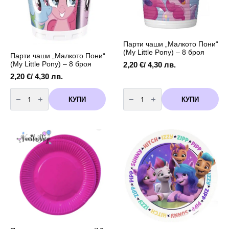
Парти чаши „Малкото Пони“
(My Little Pony) – 8 броя
Парти чаши „Малкото Пони“
(My Little Pony) – 8 броя
2,20
€
/ 4,30 лв.
2,20
€
/ 4,30 лв.
количество
количество
за
за
КУПИ
КУПИ
Парти
Парти
чаши
чаши
"Малкото
"Малкото
Пони"
Пони"
(My
(My
Little
Little
Pony)
Pony)
-
-
8
8
броя
броя