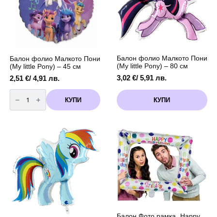
-
-
104
104
см
см
Балон фолио Малкото Пони
Балон фолио Малкото Пони
(My little Pony) – 80 см
(My little Pony) – 45 см
3,02
€
/ 5,91 лв.
2,51
€
/ 4,91 лв.
количество
за
КУПИ
КУПИ
Балон
фолио
Малкото
Пони
(My
little
Pony)
-
45
см
Балон Фото рамка „Happy