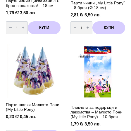
Парти чинии цикламени /10
Парти чинии „My Little Pony“
броя в опаковка/ – 18 см
– 8 броя (Ø 18 см)
1,79
€
/ 3,50 лв.
2,81
€
/ 5,50 лв.
количество
количество
за
за
КУПИ
КУПИ
Парти
Парти
чинии
чинии
цикламени
„My
/10
Little
броя
Pony“
в
–
опаковка/
8
-
броя
18
(Ø
см
18
см)
Парти шапки Малкото Пони
Пликчета за подаръци и
(My Little Pony)
лакомства – Малкото Пони
0,23
€
/ 0,45 лв.
(My little Pony) – 10 броя
1,79
€
/ 3,50 лв.