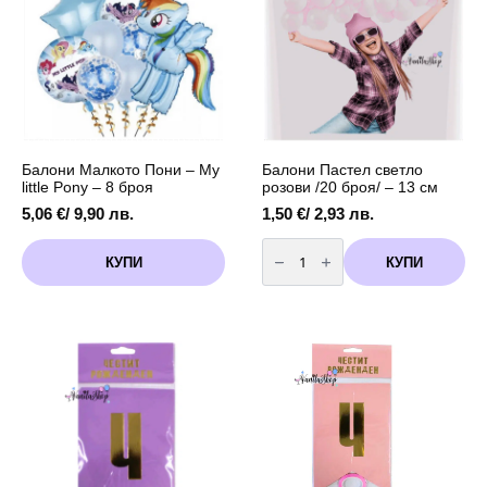
броя
5
броя
Балони Малкото Пони – My
Балони Пастел светло
little Pony – 8 броя
розови /20 броя/ – 13 см
5,06
€
/ 9,90 лв.
1,50
€
/ 2,93 лв.
количество
за
КУПИ
КУПИ
Балони
Пастел
светло
розови
/20
броя/
-
13
см