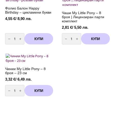
Pony)
options
6,90 лв.
-
24
may
Фолио Балон Happy
броя
be
Birthday – цикламени букви
Чаши My Little Pony – 8
на
chosen
броя | Лицензиран парти
лист
4,55
€
/ 8,90 лв.
on
комплект
the
2,81
€
/ 5,50 лв.
product
количество
количество
page
за
за
КУПИ
КУПИ
Фолио
Чаши
Балон
My
Happy
Little
Birthday
Pony
-
–
цикламени
8
букви
броя
|
Лицензиран
Чинии My Little Pony – 8
парти
броя – 23 см
комплект
3,32
€
/ 6,49 лв.
количество
за
КУПИ
Чинии
My
Little
Pony
–
8
броя