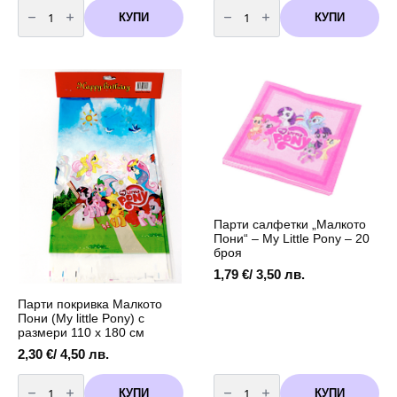
количество
количество
за
за
КУПИ
КУПИ
Парти
Парти
домино
покривка
-
My
маски
Little
Малкото
Pony
Пони
–
(My
120
Little
x
Pony)
180
-
см
10
|
броя
Лицензиран
парти
аксесоар
Парти салфетки „Малкото
Пони“ – My Little Pony – 20
броя
1,79
€
/ 3,50 лв.
Парти покривка Малкото
Пони (My little Pony) с
размери 110 х 180 см
2,30
€
/ 4,50 лв.
количество
количество
за
за
КУПИ
КУПИ