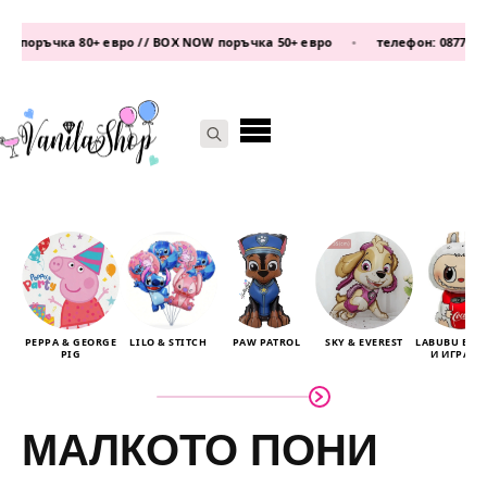
0+ евро // BOX NOW поръчка 50+ евро
•
телефон:
0877 339 609
/
0876 93
Search
for:
PEPPA & GEORGE
LILO & STITCH
PAW PATROL
SKY & EVEREST
LABUBU БА
PIG
И ИГРАЧК
МАЛКОТО ПОНИ