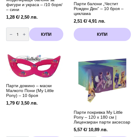
Парти балони „Честит
фигури и украса – /10 боря/
Рожден Ден“ – 10 броя –
– сини
циклама
1,28
€
/ 2,50 лв.
2,51
€
/ 4,91 лв.
количество
за
КУПИ
КУПИ
Моделиращи
балони
за
фигури
и
украса
-
/10
боря/
-
сини
Парти домино – маски
Малкото Пони (My Little
Pony) – 10 броя
1,79
€
/ 3,50 лв.
Парти покривка My Little
Pony – 120 x 180 см |
Лицензиран парти аксесоар
5,57
€
/ 10,89 лв.