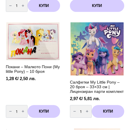
количество
за
КУПИ
КУПИ
Парти
шапки
Малкото
Пони
(My
Little
Pony)
Покани – Малкото Пони (My
little Pony) – 10 броя
1,28
€
/ 2,50 лв.
Салфетки My Little Pony –
20 броя – 33×33 см |
Лицензиран парти комплект
2,97
€
/ 5,81 лв.
количество
количество
за
за
КУПИ
КУПИ
Покани
Салфетки
-
My
Малкото
Little
Пони
Pony
(My
–