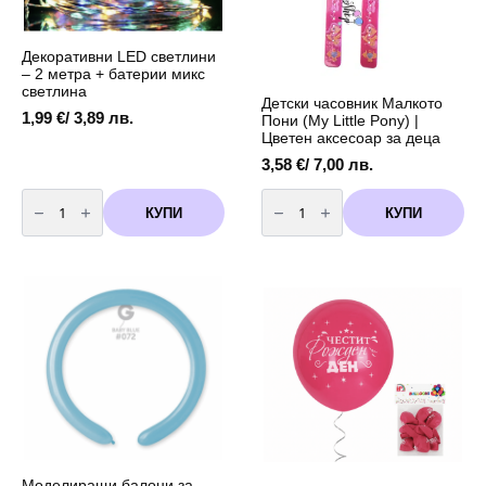
Декоративни LED светлини
– 2 метра + батерии микс
светлина
Детски часовник Малкото
1,99
€
/ 3,89 лв.
Пони (My Little Pony) |
Цветен аксесоар за деца
3,58
€
/ 7,00 лв.
количество
количество
за
за
КУПИ
КУПИ
Декоративни
Детски
LED
часовник
светлини
Малкото
-
Пони
2
(My
метра
Little
+
Pony)
батерии
|
микс
Цветен
светлина
аксесоар
за
деца
Моделиращи балони за