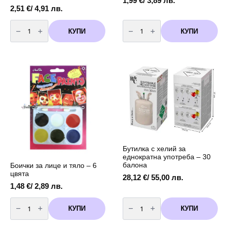
1,99
€
/ 3,89 лв.
2,51
€
/ 4,91 лв.
количество
количество
за
за
КУПИ
КУПИ
Бездимен
Боички
фонтан
за
за
лице
торта
и
-
тяло
15
см
-
4
броя
-
глитерни
Бутилка с хелий за
еднократна употреба – 30
балона
Боички за лице и тяло – 6
цвята
28,12
€
/ 55,00 лв.
1,48
€
/ 2,89 лв.
количество
количество
за
за
КУПИ
КУПИ
Боички
Бутилка
за
с
лице
хелий