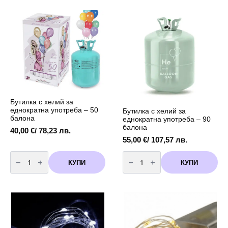
и
за
тяло
еднократна
-
употреба
6
-
цвята
30
балона
Бутилка с хелий за
еднократна употреба – 50
Бутилка с хелий за
балона
еднократна употреба – 90
балона
40,00
€
/ 78,23 лв.
55,00
€
/ 107,57 лв.
количество
количество
за
за
КУПИ
КУПИ
Бутилка
Бутилка
с
с
хелий
хелий
за
за
еднократна
еднократна
употреба
употреба
-
-
50
90
балона
балона