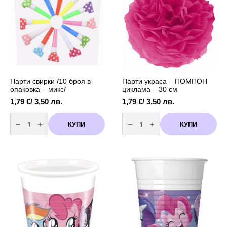
-
6
броя
Парти свирки /10 броя в
Парти украса – ПОМПОН
опаковка – микс/
циклама – 30 см
1,79
€
/ 3,50 лв.
1,79
€
/ 3,50 лв.
количество
количество
за
за
КУПИ
КУПИ
Парти
Парти
свирки
украса
/10
-
броя
ПОМПОН
в
циклама
опаковка
-
-
30
микс/
см