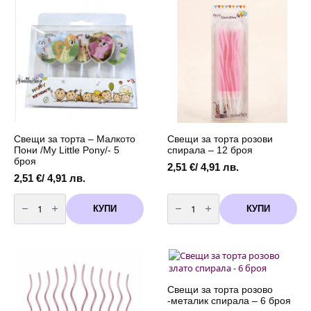
little
20
Pony)
броя
-
–
10
33x33
броя
см
|
Лицензиран
парти
комплект
Свещи за торта – Малкото
Свещи за торта розови
Пони /My Little Pony/- 5
спирала – 12 броя
броя
2,51
€
/ 4,91 лв.
2,51
€
/ 4,91 лв.
количество
количество
за
за
КУПИ
КУПИ
Свещи
Свещи
за
за
торта
торта
-
розови
Малкото
спирала
Пони
-
/My
12
Little
броя
Pony/-
Свещи за торта розово
5
-металик спирала – 6 броя
броя