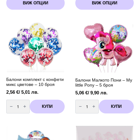
ВИЖ ОПЦИИ
ВИЖ ОПЦИИ
product
product
has
has
multiple
multiple
variants.
variants.
The
The
options
options
may
may
be
be
chosen
chosen
on
on
the
the
product
product
page
page
Балони комплект с конфети
Балони Малкото Пони – My
микс цветове – 10 броя
little Pony – 5 броя
2,56
€
/ 5,01 лв.
5,06
€
/ 9,90 лв.
количество
количество
за
за
КУПИ
КУПИ
Балони
Балони
комплект
Малкото
с
Пони
конфети
-
микс
My
цветове
little
-
Pony
10
-