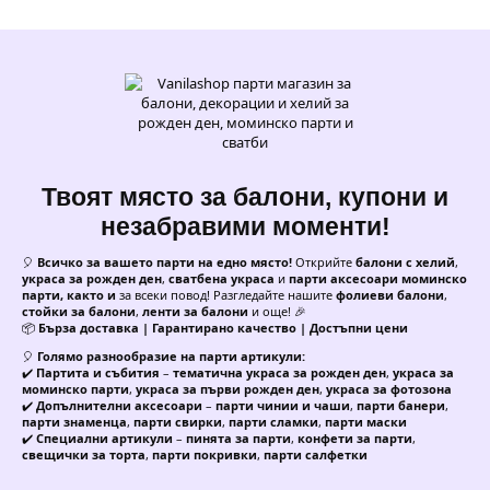
–
23
см
Твоят място за балони, купони и
незабравими моменти!
🎈
Всичко за вашето парти на едно място!
Открийте
балони с хелий
,
украса за рожден ден
,
сватбена украса
и
парти аксесоари моминско
парти, както и
за всеки повод! Разгледайте нашите
фолиеви балони
,
стойки за балони
,
ленти за балони
и още! 🎉
📦
Бърза доставка | Гарантирано качество | Достъпни цени
🎈
Голямо разнообразие на парти артикули:
✔️
Партита и събития
–
тематична украса за рожден ден
,
украса за
моминско парти
,
украса за първи рожден ден
,
украса за фотозона
✔️
Допълнителни аксесоари
–
парти чинии и чаши
,
парти банери
,
парти знаменца
,
парти свирки
,
парти сламки
,
парти маски
✔️
Специални артикули
–
пинята за парти
,
конфети за парти
,
свещички за торта
,
парти покривки
,
парти салфетки