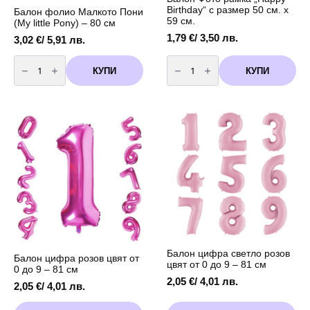
Birthday“ с размер 50 см. х
Балон фолио Малкото Пони
59 см.
(My little Pony) – 80 см
1,79
€
/ 3,50 лв.
3,02
€
/ 5,91 лв.
количество
количество
за
за
КУПИ
КУПИ
Балон
Балон
фолио
Фото
Малкото
рамка
Пони
"Happy
(My
Birthday"
little
с
Pony)
размер
-
50
80
см.
см
х
59
см.
Балон цифра светло розов
Балон цифра розов цвят от
цвят от 0 до 9 – 81 см
0 до 9 – 81 см
2,05
€
/ 4,01 лв.
2,05
€
/ 4,01 лв.
This
This