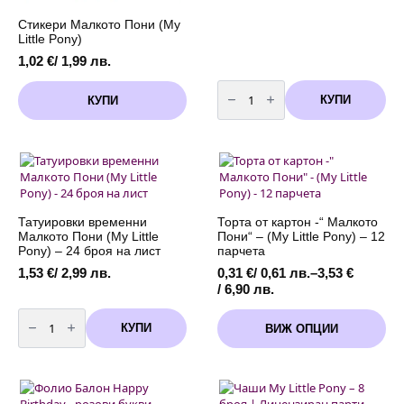
Стикери Малкото Пони (My
Little Pony)
1,02
€
/ 1,99 лв.
количество
за
КУПИ
КУПИ
Стойка
за
мъфини
и
сладкиши
-
Happy
Birthday
Татуировки временни
Торта от картон -“ Малкото
Малкото Пони (My Little
Пони“ – (My Little Pony) – 12
Pony) – 24 броя на лист
парчета
1,53
€
/ 2,99 лв.
0,31
€
/ 0,61 лв.
–
3,53
€
Price
/ 6,90 лв.
range:
количество
This
0,31 €
за
КУПИ
ВИЖ ОПЦИИ
product
Татуировки
/
временни
has
0,61 лв.
Малкото
multiple
through
Пони
variants.
(My
3,53 €
Little
The
/