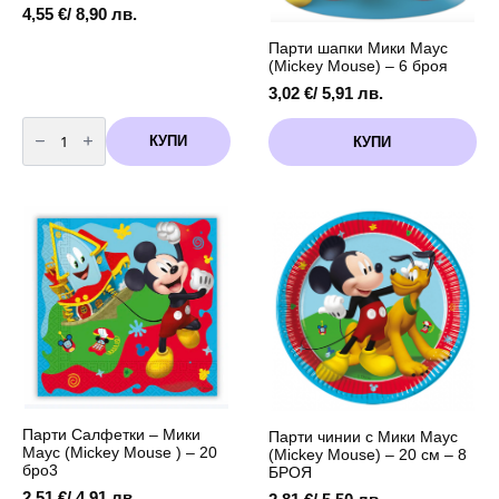
4,55
€
/ 8,90 лв.
Парти шапки Мики Маус
(Mickey Mouse) – 6 броя
3,02
€
/ 5,91 лв.
количество
за
КУПИ
КУПИ
Банер
Мики
Маус
(Mickey
Mouse)
-
9
флагчета
Парти Салфетки – Мики
Парти чинии с Мики Маус
Маус (Mickey Mouse ) – 20
(Mickey Mouse) – 20 см – 8
бро3
БРОЯ
2,51
€
/ 4,91 лв.