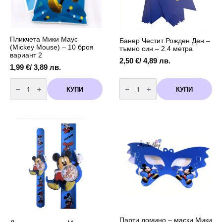
Пликчета Мики Маус
Банер Честит Рожден Ден –
(Мickey Mouse) – 10 броя
тъмно син – 2.4 метра
вариант 2
2,50
€
/ 4,89 лв.
1,99
€
/ 3,89 лв.
количество
количество
за
за
КУПИ
КУПИ
Пликчета
Банер
Мики
Честит
Маус
Рожден
(Мickey
Ден
Mouse)
-
-
тъмно
10
син
броя
-
вариант
2.4
2
метра
Парти домино – маски Мики