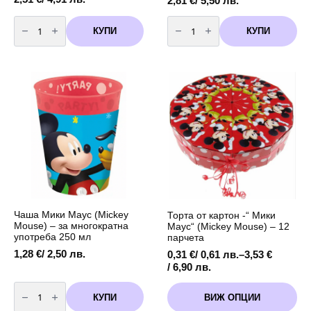
2,81
€
/ 5,50 лв.
количество
количество
за
за
КУПИ
КУПИ
Парти
Парти
Салфетки
чинии
-
с
Мики
Мики
Маус
Маус
(Mickey
(Mickey
Mouse
Mouse)
)
-
-
20
20
см
бро3
-
8
БРОЯ
Чаша Мики Маус (Mickey
Торта от картон -“ Мики
Mouse) – за многократна
Маус“ (Mickey Mouse) – 12
употреба 250 мл
парчета
1,28
€
/ 2,50 лв.
0,31
€
/ 0,61 лв.
–
3,53
€
Price
/ 6,90 лв.
range:
количество
This
0,31 €
за
КУПИ
ВИЖ ОПЦИИ
product
Чаша
/