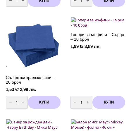
КУПИ
КУПИ
Пликчета
Свещи
за
за
подаръци
торта
и
сини
лакомства
спирала
Мики
-
Маус
12
(Мickey
броя
Mouse)
Топери за мъфини – Сърца
-
– 10 броя
10
броя
1,99
€
/ 3,89 лв.
Салфетки кралско сини –
20 броя
1,53
€
/ 2,99 лв.
количество
количество
за
за
КУПИ
КУПИ
Салфетки
Топери
кралско
за
сини
мъфини
-
-
20
Сърца
броя
-
10