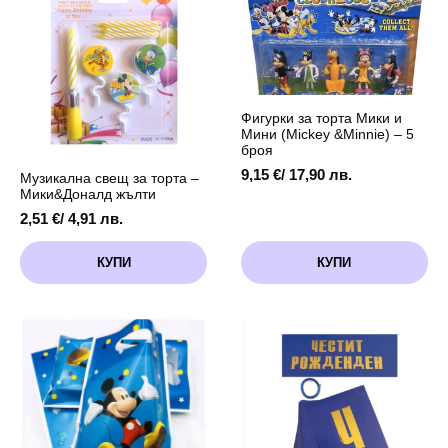
13
-
см
13
см
Фигурки за торта Мики и
Мини (Mickey &Minnie) – 5
броя
9,15
€
/ 17,90 лв.
Музикална свещ за торта –
Мики&Доналд жълти
2,51
€
/ 4,91 лв.
КУПИ
КУПИ