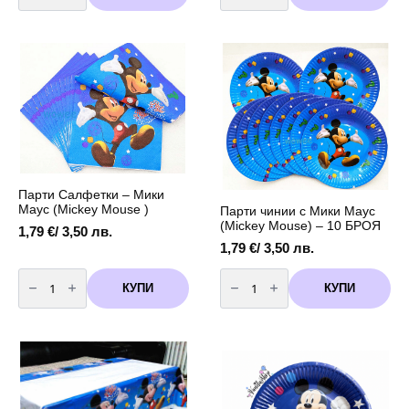
сламки
свирки
-
Миkи
Мики
Маус
Маус
(
(
Mickey
Mickey
Mouse)
Mouse)
-
-
6
10
броя
броя
Парти Салфетки – Мики
Маус (Mickey Mouse )
Парти чинии с Мики Маус
(Mickey Mouse) – 10 БРОЯ
1,79
€
/ 3,50 лв.
1,79
€
/ 3,50 лв.
количество
количество
за
за
КУПИ
КУПИ
Парти
Парти
Салфетки
чинии
-
с
Мики
Мики
Маус
Маус
(Mickey
(Mickey
Mouse
Mouse)
)
-
10
БРОЯ