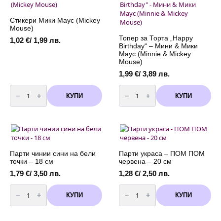
Стикери Мики Маус (Mickey
Mouse)
Топер за Торта „Happy
1,02
€
/ 1,99 лв.
Birthday“ – Мини & Мики
Маус (Minnie & Mickey
Mouse)
1,99
€
/ 3,89 лв.
количество
количество
за
за
КУПИ
КУПИ
Стикери
Топер
Мики
за
Маус
Торта
(Mickey
"Happy
Mouse)
Birthday"
-
Мини
&
Мики
Парти чинии сини на бели
Парти украса – ПОМ ПОМ
Маус
точки – 18 см
червена – 20 см
(Minnie
&
1,79
€
/ 3,50 лв.
1,28
€
/ 2,50 лв.
Mickey
Mouse)
количество
количество
за
за
КУПИ
КУПИ
Парти
Парти
чинии
украса
сини
-
на
ПОМ