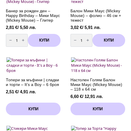
броя
Банер за рожден ден –
Балон Мики Маус (Mickey
Happy Birthday – Мики Маус
Mouse) – фолио – 46 см +
(Mickey Mouse) – Глитер
тежест
2,81
€
/ 5,50 лв.
3,02
€
/ 5,91 лв.
количество
количество
за
за
КУПИ
КУПИ
Банер
Балон
за
Мики
рожден
Маус
ден
(Mickey
-
Mouse)
Happy
-
Birthday
фолио
-
-
Мики
46
Маус
см
Топери за мъфини | сладки
Настолен Голям Балон
(Mickey
+
и торти – It’s a Boy – 6 броя
Мики Маус (Mickey Mouse)
Mouse)
тежест
-
– 118 х 64 см
2,51
€
/ 4,91 лв.
Глитер
6,60
€
/ 12,91 лв.
КУПИ
КУПИ