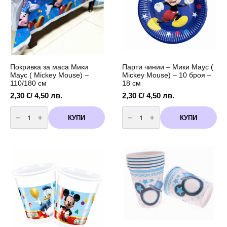
Покривка за маса Мики
Парти чинии – Мики Маус (
Маус ( Mickey Mouse) –
Mickey Mouse) – 10 броя –
110/180 см
18 см
2,30
€
/ 4,50 лв.
2,30
€
/ 4,50 лв.
количество
количество
за
за
КУПИ
КУПИ
Покривка
Парти
за
чинии
маса
-
Мики
Мики
Маус
Маус
(
(
Mickey
Mickey
Mouse)
Mouse)
-
-
110/180
10
см
броя
-
18
см