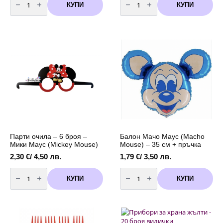
за
за
КУПИ
КУПИ
Парти
Стойка
шапки
за
-
сладки
Happy
Мики
Birthday
и
-
Мини
6
Маус
броя
(Mickey
&
Minnie
Mouse)
Парти очила – 6 броя –
Балон Мачо Маус (Macho
Мики Маус (Mickey Mouse)
Mouse) – 35 см + пръчка
2,30
€
/ 4,50 лв.
1,79
€
/ 3,50 лв.
количество
количество
за
за
КУПИ
КУПИ
Парти
Балон
очила
Мачо
-
Маус
6
(Macho
броя
Mouse)
-
-
Мики
35