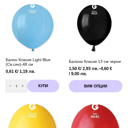
Mouse)
-
79
см
Балон Класик Light Blue
Балони Класик 13 см черни
(Св.син)-48 см
1,50
€
/ 2,93 лв.
–
4,60
€
0,61
€
/ 1,19 лв.
Price
/ 9,00 лв.
range:
количество
This
1,50 €
за
КУПИ
ВИЖ ОПЦИИ
product
Балон
/
Класик
has
2,93 лв.
Light
multiple
through
Blue
variants.
(Св.син)-48
4,60 €
см
The
/
options
9,00 лв.
may
be