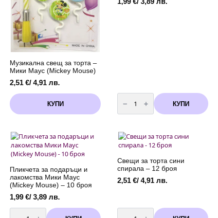
1,99
€
/ 3,89 лв.
Музикална свещ за торта –
Мики Маус (Mickey Mouse)
2,51
€
/ 4,91 лв.
количество
за
КУПИ
КУПИ
Декоративни
LED
светлини
-
2
метра
+
батерии
-
Свещи за торта сини
бяла
спирала – 12 броя
Пликчета за подаръци и
студена
лакомства Мики Маус
светлина
2,51
€
/ 4,91 лв.
(Мickey Mouse) – 10 броя
1,99
€
/ 3,89 лв.
количество
количество
за
за