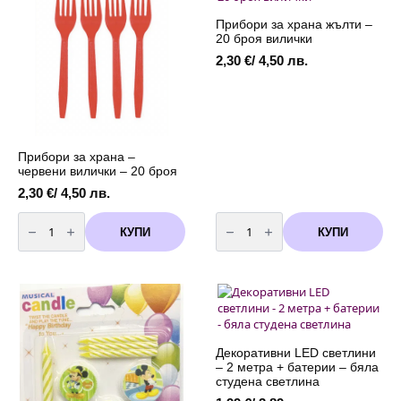
Маус
см
(Mickey
+
Прибори за храна жълти –
Mouse)
пръчка
20 броя вилички
2,30
€
/ 4,50 лв.
Прибори за храна –
червени вилички – 20 броя
2,30
€
/ 4,50 лв.
количество
количество
за
за
КУПИ
КУПИ
Прибори
Прибори
за
за
храна
храна
-
жълти
червени
-
вилички
20
-
броя
20
вилички
броя
Декоративни LED светлини
– 2 метра + батерии – бяла
студена светлина