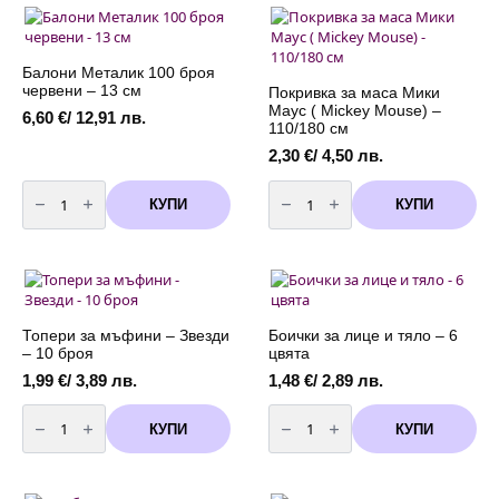
бели
ПОМ
точки
червена
-
-
18
20
см
см
Балони Металик 100 броя
червени – 13 см
Покривка за маса Мики
Маус ( Mickey Mouse) –
6,60
€
/ 12,91 лв.
110/180 см
2,30
€
/ 4,50 лв.
количество
количество
за
за
КУПИ
КУПИ
Балони
Покривка
Металик
за
100
маса
броя
Мики
червени
Маус
-
(
13
Mickey
см
Mouse)
-
Топери за мъфини – Звезди
Боички за лице и тяло – 6
110/180
– 10 броя
цвята
см
1,99
€
/ 3,89 лв.
1,48
€
/ 2,89 лв.
количество
количество
за
за
КУПИ
КУПИ
Топери
Боички
за
за
мъфини
лице
-
и
Звезди
тяло