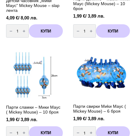
Детски часовник „Мики
Маус (Mickey Mouse) – 10
Маус“ Mickey Mouse – slap
броя
лента
1,99
€
/ 3,89 лв.
4,09
€
/ 8,00 лв.
количество
количество
за
за
КУПИ
КУПИ
Детски
Парти
часовник
домино
„Мики
-
Маус“
маски
Mickey
Мики
Mouse
Маус
–
(Mickey
slap
Mouse)
лента
-
10
броя
Парти свирки Миkи Маус (
Парти сламки – Мики Маус
Mickey Mouse) – 6 броя
( Mickey Mouse) – 10 броя
1,99
€
/ 3,89 лв.
1,99
€
/ 3,89 лв.
количество
количество
за
за
КУПИ
КУПИ
Парти
Парти