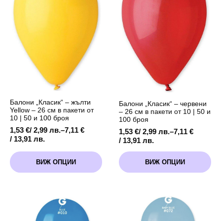
chosen
on
the
product
page
Балони „Класик“ – жълти
Балони „Класик“ – червени
Yellow – 26 см в пакети от
– 26 см в пакети от 10 | 50 и
10 | 50 и 100 броя
100 броя
1,53
€
/ 2,99 лв.
–
7,11
€
1,53
€
/ 2,99 лв.
–
7,11
€
Price
/ 13,91 лв.
Price
/ 13,91 лв.
range:
range:
This
This
1,53 €
1,53 €
ВИЖ ОПЦИИ
ВИЖ ОПЦИИ
product
product
/
/
has
has
2,99 лв.
2,99 лв.
multiple
multiple
through
through
variants.
variants.
7,11 €
7,11 €
The
The
/
/
options
options
13,91 лв.
13,91 лв.
may
may