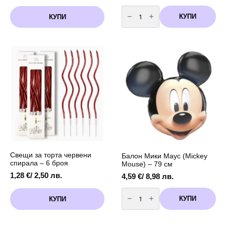
количество
за
КУПИ
КУПИ
Бутилка
с
хелий
за
еднократна
употреба
-
30
балона
Свещи за торта червени
Балон Мики Маус (Mickey
спирала – 6 броя
Mouse) – 79 см
1,28
€
/ 2,50 лв.
4,59
€
/ 8,98 лв.
количество
за
КУПИ
КУПИ
Балон
Мики
Маус
(Mickey