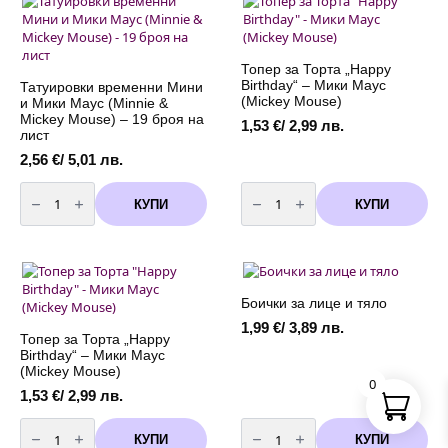
-
12
броя
Топер за Торта „Happy
Birthday“ – Мики Маус
Татуировки временни Мини
(Mickey Mouse)
и Мики Маус (Minnie &
Mickey Mouse) – 19 броя на
1,53
€
/ 2,99 лв.
лист
2,56
€
/ 5,01 лв.
количество
количество
за
за
КУПИ
КУПИ
Татуировки
Топер
временни
за
Мини
Торта
и
"Happy
Мики
Birthday"
Маус
-
(Minnie
Мики
Боички за лице и тяло
&
Маус
Mickey
(Mickey
1,99
€
/ 3,89 лв.
Mouse)
Mouse)
Топер за Торта „Happy
-
Birthday“ – Мики Маус
19
броя
(Mickey Mouse)
на
0
лист
1,53
€
/ 2,99 лв.
количество
количество
за
за
КУПИ
КУПИ