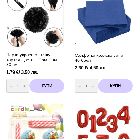
винил
options
7,90 лв.
Мики
may
Маус(Mickey
Mouse)
be
-
chosen
125
х
on
80
the
см
product
page
Парти украса от тишу
Салфетки кралско сини –
хартия Цвете – Пом Пом –
40 броя
30 см
2,30
€
/ 4,50 лв.
1,79
€
/ 3,50 лв.
количество
количество
за
за
КУПИ
КУПИ
Парти
Салфетки
украса
кралско
от
сини
тишу
-
хартия
40
Цвете
броя
-
Пом
Пом
-
30
см