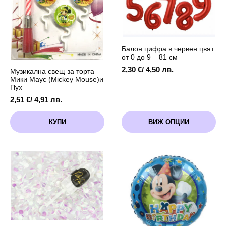
Балон цифра в червен цвят
от 0 до 9 – 81 см
2,30
€
/ 4,50 лв.
Музикална свещ за торта –
Мики Маус (Mickey Mouse)и
Пух
2,51
€
/ 4,91 лв.
This
КУПИ
ВИЖ ОПЦИИ
product
has
multiple
variants.
The
options
may
be
chosen
on
the
product