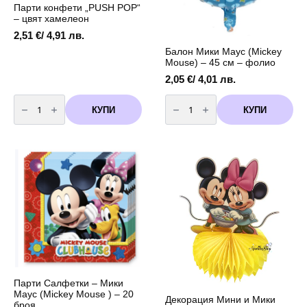
Парти конфети „PUSH POP“
page
– цвят хамелеон
2,51
€
/ 4,91 лв.
Балон Мики Маус (Mickey
Mouse) – 45 см – фолио
2,05
€
/ 4,01 лв.
количество
количество
за
за
КУПИ
КУПИ
Парти
Балон
конфети
Мики
"PUSH
Маус
POP"
(Mickey
-
Mouse)
цвят
-
хамелеон
45
см
-
фолио
Парти Салфетки – Мики
Маус (Mickey Mouse ) – 20
Декорация Мини и Мики
броя