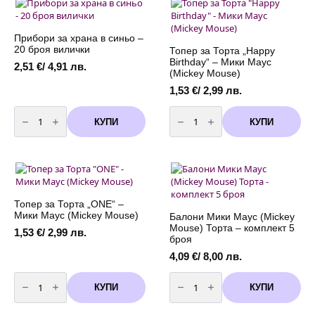
-
-
10
6
броя
цвята
Прибори за храна в синьо –
20 броя вилички
Топер за Торта „Happy
Birthday“ – Мики Маус
2,51
€
/ 4,91 лв.
(Mickey Mouse)
1,53
€
/ 2,99 лв.
количество
количество
за
за
КУПИ
КУПИ
Прибори
Топер
за
за
храна
Торта
в
"Happy
синьо
Birthday"
-
-
20
Мики
броя
Маус
вилички
(Mickey
Топер за Торта „ONE“ –
Mouse)
Мики Маус (Mickey Mouse)
Балони Мики Маус (Mickey
Mouse) Торта – комплект 5
1,53
€
/ 2,99 лв.
броя
4,09
€
/ 8,00 лв.
количество
количество
за
за
КУПИ
КУПИ
Топер
Балони
за
Мики
Торта
Маус