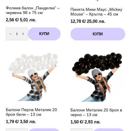
Фолиев балон „Панделка“ –
Пинята Мики Маус „Mickey
червена 98 х 75 см
Mouse“ – Кръгла – 45 см
2,56
€
/ 5,01 лв.
12,78
€
/ 25,00 лв.
количество
за
КУПИ
КУПИ
Фолиев
балон
„Панделка“
–
червена
98
х
75
см
Балони Перла Металик 20
Балони Металик 20 броя в
броя бели – 13 см
черно – 13 см
1,79
€
/ 3,50 лв.
1,50
€
/ 2,93 лв.
количество
количество