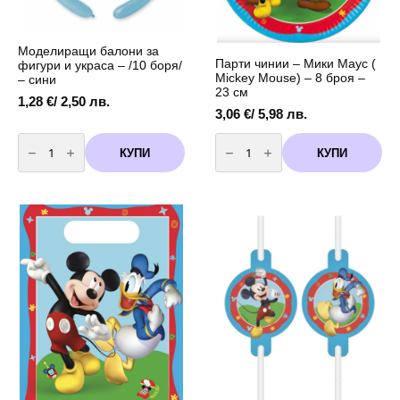
product
product
page
page
Моделиращи балони за
Парти чинии – Мики Маус (
фигури и украса – /10 боря/
Mickey Mouse) – 8 броя –
– сини
23 см
1,28
€
/ 2,50 лв.
3,06
€
/ 5,98 лв.
количество
количество
за
за
КУПИ
КУПИ
Моделиращи
Парти
балони
чинии
за
-
фигури
Мики
и
Маус
украса
(
-
Mickey
/10
Mouse)
боря/
-
-
8
сини
броя
-
23
см