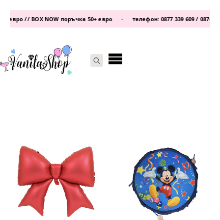
OW поръчка 50+ евро
•
телефон:
0877 339 609
/
0876 93 22 25
•
Vanil
Search
for: