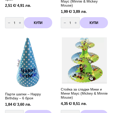
Маус (Minnie & Mickey
Mouse)
2,51
€
/ 4,91 лв.
1,99
€
/ 3,89 лв.
количество
количество
за
за
КУПИ
КУПИ
Парти
Декорация
Салфетки
Мини
-
и
Мики
Мики
Маус
Маус
(Mickey
(Minnie
Mouse
&
)
Mickey
-
Mouse)
20
броя
Стойка за сладки Мики и
Мини Маус (Mickey & Minnie
Парти шапки – Happy
Mouse)
Birthday – 6 броя
4,35
€
/ 8,51 лв.
1,84
€
/ 3,60 лв.
количество
количество