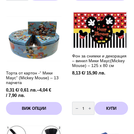
Мики
has
0,61 лв.
Маус
multiple
through
(Mickey
variants.
Mouse)
3,53 €
-
The
/
за
options
6,90 лв.
многократна
употреба
may
250
be
мл
chosen
on
the
product
Фон за снимки и декорация
page
– винил Мики Маус(Mickey
Mouse) – 125 х 80 см
8,13
€
/ 15,90 лв.
Торта от картон -“ Мики
Маус“ (Mickey Mouse) – 13
парчета
0,31
€
/ 0,61 лв.
–
4,04
€
Price
/ 7,90 лв.
range:
количество
This
0,31 €
за
КУПИ
ВИЖ ОПЦИИ
product
Фон
/
за
has
0,61 лв.
снимки
multiple
through
и
variants.
декорация
4,04 €
-
The
/