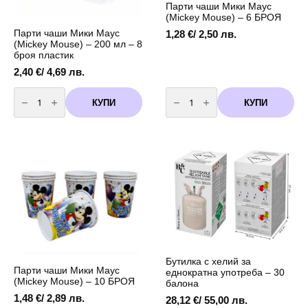
Парти чаши Мики Маус
(Mickey Mouse) – 6 БРОЯ
Парти чаши Мики Маус
1,28
€
/ 2,50 лв.
(Mickey Mouse) – 200 мл – 8
броя пластик
2,40
€
/ 4,69 лв.
количество
количество
за
за
КУПИ
КУПИ
Парти
Парти
чаши
чаши
Мики
Мики
Маус
Маус
(Mickey
(Mickey
Mouse)
Mouse)
-
-
200
6
мл
БРОЯ
-
8
броя
пластик
Бутилка с хелий за
Парти чаши Мики Маус
еднократна употреба – 30
(Mickey Mouse) – 10 БРОЯ
балона
1,48
€
/ 2,89 лв.
28,12
€
/ 55,00 лв.