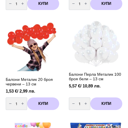
за
за
КУПИ
КУПИ
Балони
Балони
Перла
Металик
Металик
20
20
броя
броя
в
бели
черно
-
-
13
13
см
см
Балони Перла Металик 100
броя бели – 13 см
Балони Металик 20 броя
червени – 13 см
5,57
€
/ 10,89 лв.
1,53
€
/ 2,99 лв.
количество
количество
за
за
КУПИ
КУПИ
Балони
Балони
Металик
Перла
20
Металик
броя
100
червени
броя
-
бели