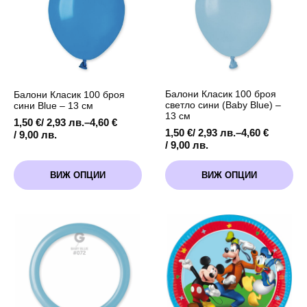
be
be
chosen
chosen
on
on
the
the
product
product
page
page
Балони Класик 100 броя
Балони Класик 100 броя
светло сини (Baby Blue) –
сини Blue – 13 см
13 см
1,50
€
/ 2,93 лв.
–
4,60
€
1,50
€
/ 2,93 лв.
–
4,60
€
Price
/ 9,00 лв.
Price
/ 9,00 лв.
range:
range:
1,50 €
This
This
1,50 €
/
ВИЖ ОПЦИИ
ВИЖ ОПЦИИ
product
product
/
2,93 лв.
has
has
2,93 лв.
through
multiple
multiple
through
4,60 €
variants.
variants.
4,60 €
/
The
The
/
9,00 лв.
options
options
9,00 лв.
may
may
be
be
chosen
chosen
on
on
the
the