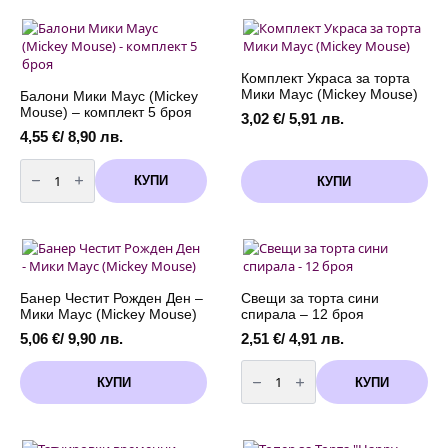
"ONE"
(Mickey
-
Mouse)
Мики
Торта
Маус
-
(Mickey
комплект
Mouse)
5
Комплект Украса за торта
броя
Мики Маус (Mickey Mouse)
Балони Мики Маус (Mickey
Mouse) – комплект 5 броя
3,02
€
/ 5,91 лв.
4,55
€
/ 8,90 лв.
количество
за
КУПИ
КУПИ
Балони
Мики
Маус
(Mickey
Mouse)
-
комплект
5
броя
Банер Честит Рожден Ден –
Свещи за торта сини
Мики Маус (Mickey Mouse)
спирала – 12 броя
5,06
€
/ 9,90 лв.
2,51
€
/ 4,91 лв.
количество
за
КУПИ
КУПИ
Свещи
за
торта
сини
спирала