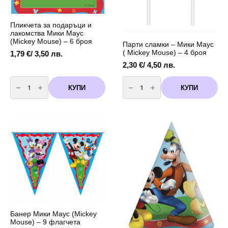
Пликчета за подаръци и
лакомства Мики Маус
(Мickey Mouse) – 6 броя
Парти сламки – Мики Маус
( Mickey Mouse) – 4 броя
1,79
€
/ 3,50 лв.
2,30
€
/ 4,50 лв.
количество
количество
за
за
КУПИ
КУПИ
Пликчета
Парти
за
сламки
подаръци
-
и
Мики
лакомства
Маус
Мики
(
Маус
Mickey
(Мickey
Mouse)
Mouse)
-
-
4
6
броя
броя
Банер Мики Маус (Mickey
Mouse) – 9 флагчета