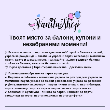
Твоят място за балони, купони и
незабравими моменти!
🎈
Всичко за вашето парти на едно място!
Открийте
балони с хелий
,
украса за рожден ден
,
сватбена украса
и
парти аксесоари моминско
парти, както и
за всеки повод! Разгледайте нашите
фолиеви балони
,
стойки за балони
,
ленти за балони
и още! 🎉
📦
Бърза доставка | Гарантирано качество | Достъпни цени
🎈
Голямо разнообразие на парти артикули:
✔️
Партита и събития
–
тематична украса за рожден ден
,
украса за
моминско парти
,
украса за първи рожден ден
,
украса за фотозона
✔️
Допълнителни аксесоари
–
парти чинии и чаши
,
парти банери
,
парти знаменца
,
парти свирки
,
парти сламки
,
парти маски
✔️
Специални артикули
–
пинята за парти
,
конфети за парти
,
свещички за торта
,
парти покривки
,
парти салфетки