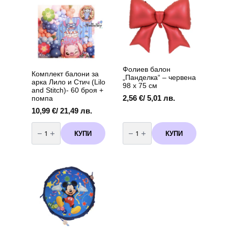
Фолиев балон
Комплект балони за
„Панделка“ – червена
арка Лило и Стич (Lilo
98 х 75 см
and Stitch)- 60 броя +
2,56
€
/ 5,01 лв.
помпа
10,99
€
/ 21,49 лв.
количество
количество
за
за
КУПИ
КУПИ
Комплект
Фолиев
балони
балон
за
„Панделка“
арка
–
Лило
червена
и
98
Стич
х
(Lilo
75
and
см
Stitch)-
60
броя
+
помпа