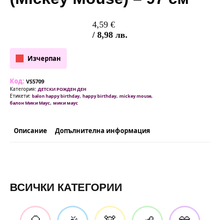
4,59
€
/ 8,98 лв.
Изчерпан
Код:
VS5709
Категория:
ДЕТСКИ РОЖДЕН ДЕН
Етикети:
,
,
,
balon happy birthday
happy birthday
mickey mouse
,
балон Мики Маус
мики маус
Описание
Допълнителна информация
ВСИЧКИ КАТЕГОРИИ