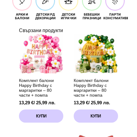
🎈
🎉
🧸
👶
🎊
АРКИ И
ДЕТСКИ РД
ДЕТСКИ
БЕБЕШКИ
ПАРТИ
П
БАЛОНИ
ДЕКОРАЦИИ
ИГРАЧКИ
ПРАЗНИЦИ
КОНСУМАТИВИ
РОЖД
Свързани продукти
Комплект балони
Комплект балони
Happy Birthday с
Happy Birthday с
маргаритки – 80
маргаритки – 80
части + помпа
части + помпа
13,29
€
/ 25,99 лв.
13,29
€
/ 25,99 лв.
КУПИ
КУПИ