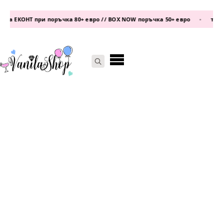
а ЕКОНТ при поръчка 80+ евро // BOX NOW поръчка 50+ евро
•
телефо
Search
for: