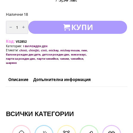
Налични 18
количество
КУПИ
за
Парти
чинии
с
Код:
Мики
VS2852
Маус
Категория:
1 ВИ РОЖДЕН ДЕН
(Mickey
Етикети:
,
,
,
,
,
,
chinii
chinijki
cinii
mickey
mickey mouse
new
Mouse)
,
,
,
балони рожден ден дете
детски рожден ден
мики маус
-
,
,
,
,
парти за рожден ден
парти чинийки
чинии
чинийки
20
шарено
см
-
8
БРОЯ
Описание
Допълнителна информация
ВСИЧКИ КАТЕГОРИИ