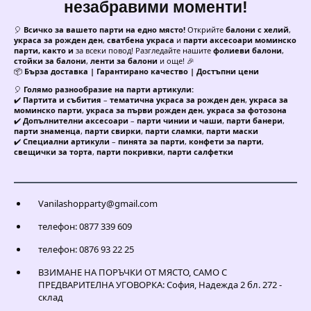
незабравими моменти!
🎈
Всичко за вашето парти на едно място!
Открийте
балони с хелий
,
украса за рожден ден
,
сватбена украса
и
парти аксесоари моминско
парти, както и
за всеки повод! Разгледайте нашите
фолиеви балони
,
стойки за балони
,
ленти за балони
и още! 🎉
📦
Бърза доставка | Гарантирано качество | Достъпни цени
🎈
Голямо разнообразие на парти артикули:
✔️
Партита и събития
–
тематична украса за рожден ден
,
украса за
моминско парти
,
украса за първи рожден ден
,
украса за фотозона
✔️
Допълнителни аксесоари
–
парти чинии и чаши
,
парти банери
,
парти знаменца
,
парти свирки
,
парти сламки
,
парти маски
✔️
Специални артикули
–
пинята за парти
,
конфети за парти
,
свещички за торта
,
парти покривки
,
парти салфетки
Vanilashopparty@gmail.com
телефон: 0877 339 609
телефон: 0876 93 22 25
ВЗИМАНЕ НА ПОРЪЧКИ ОТ МЯСТО, САМО С
ПРЕДВАРИТЕЛНА УГОВОРКА: София, Надежда 2 бл. 272 -
склад