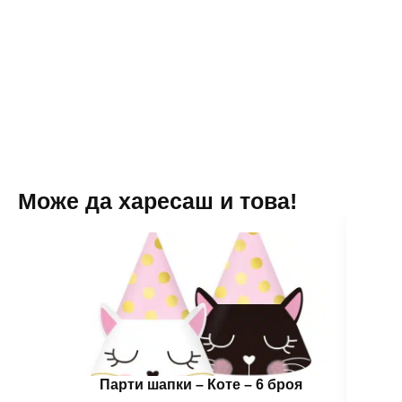
Коте
„Панделка“
"
–
-
червена
45
98
см
х
75
см
Може да харесаш и това!
Парти шапки – Коте – 6 броя
Бало