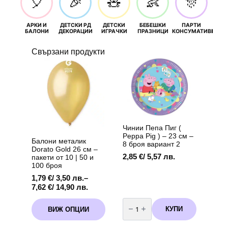
🎈
🎉
🧸
👶
🎊
АРКИ И
ДЕТСКИ РД
ДЕТСКИ
БЕБЕШКИ
ПАРТИ
П
БАЛОНИ
ДЕКОРАЦИИ
ИГРАЧКИ
ПРАЗНИЦИ
КОНСУМАТИВИ
РОЖД
Свързани продукти
Чинии Пепа Пиг (
Peppa Pig ) – 23 см –
Балони металик
8 броя вариант 2
Dorato Gold 26 см –
2,85
€
/ 5,57 лв.
пакети от 10 | 50 и
100 броя
1,79
€
/ 3,50 лв.
–
Price
7,62
€
/ 14,90 лв.
range:
количество
This
1,79 €
за
КУПИ
ВИЖ ОПЦИИ
product
Чинии
/
Пепа
has
3,50 лв.
Пиг