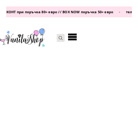
КОНТ при поръчка 80+ евро // BOX NOW поръчка 50+ евро
•
телефон:
Search
for: