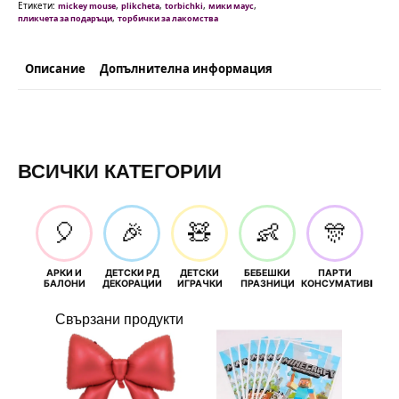
-
Етикети:
,
,
,
,
mickey mouse
plikcheta
torbichki
мики маус
10
,
пликчета за подаръци
торбички за лакомства
броя
вариант
2
Описание
Допълнителна информация
ВСИЧКИ КАТЕГОРИИ
🎈
🎉
🧸
👶
🎊
АРКИ И
ДЕТСКИ РД
ДЕТСКИ
БЕБЕШКИ
ПАРТИ
П
БАЛОНИ
ДЕКОРАЦИИ
ИГРАЧКИ
ПРАЗНИЦИ
КОНСУМАТИВИ
РОЖД
Свързани продукти