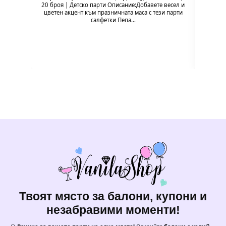
20 броя | Детско парти Описание:Добавете весел и
Pig
цветен акцент към празничната маса с тези парти
празн
салфетки Пепа…
формат
Твоят място за балони, купони и
незабравими моменти!