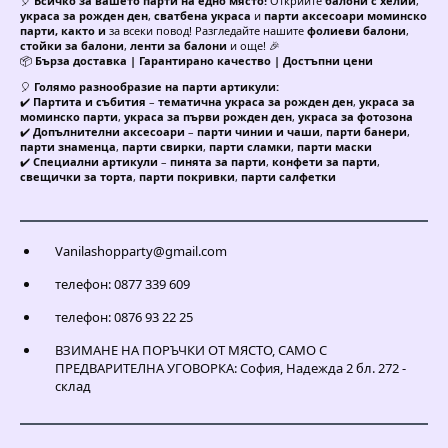
🎈
Всичко за вашето парти на едно място!
Открийте
балони с хелий
,
украса за рожден ден
,
сватбена украса
и
парти аксесоари моминско
парти, както и
за всеки повод! Разгледайте нашите
фолиеви балони
,
стойки за балони
,
ленти за балони
и още! 🎉
📦
Бърза доставка | Гарантирано качество | Достъпни цени
🎈
Голямо разнообразие на парти артикули:
✔️
Партита и събития
–
тематична украса за рожден ден
,
украса за
моминско парти
,
украса за първи рожден ден
,
украса за фотозона
✔️
Допълнителни аксесоари
–
парти чинии и чаши
,
парти банери
,
парти знаменца
,
парти свирки
,
парти сламки
,
парти маски
✔️
Специални артикули
–
пинята за парти
,
конфети за парти
,
свещички за торта
,
парти покривки
,
парти салфетки
Vanilashopparty@gmail.com
телефон: 0877 339 609
телефон: 0876 93 22 25
ВЗИМАНЕ НА ПОРЪЧКИ ОТ МЯСТО, САМО С
ПРЕДВАРИТЕЛНА УГОВОРКА: София, Надежда 2 бл. 272 -
склад