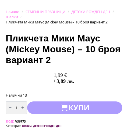
Начало
СЕМЕЙНИ ПРАЗНИЦИ
ДЕТСКИ РОЖДЕН ДЕН
Шапки
Пликчета Мики Маус (Мickey Mouse) – 10 броя вариант 2
Пликчета Мики Маус
(Мickey Mouse) – 10 броя
вариант 2
1,99
€
/ 3,89 лв.
Налични 13
количество
КУПИ
за
Пликчета
Мики
Маус
Код:
(Мickey
VS6773
Mouse)
Категории:
,
Шапки
ДЕТСКИ РОЖДЕН ДЕН