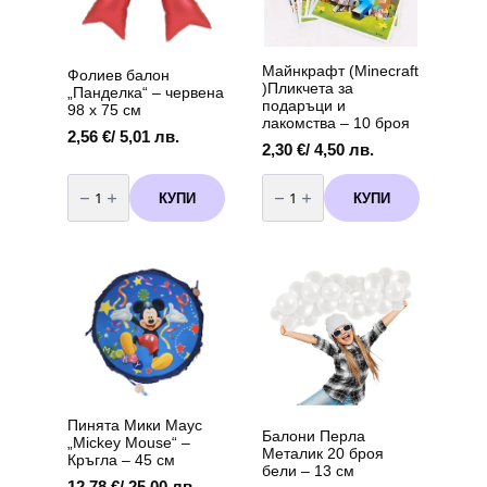
Майнкрафт (Minecraft
Фолиев балон
)Пликчета за
„Панделка“ – червена
подаръци и
98 х 75 см
лакомства – 10 броя
2,56
€
/ 5,01 лв.
2,30
€
/ 4,50 лв.
количество
количество
за
за
КУПИ
КУПИ
Фолиев
Майнкрафт
балон
(Minecraft
„Панделка“
)Пликчета
–
за
червена
подаръци
98
и
х
лакомства
75
-
см
10
броя
Пинята Мики Маус
Балони Перла
„Mickey Mouse“ –
Металик 20 броя
Кръгла – 45 см
бели – 13 см
12,78
€
/ 25,00 лв.