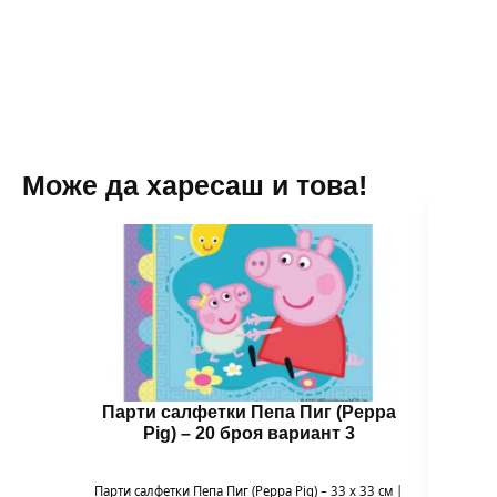
13
см
Може да харесаш и това!
Парти салфетки Пепа Пиг (Peppa
Бал
Pig) – 20 броя вариант 3
Парти салфетки Пепа Пиг (Peppa Pig) – 33 x 33 см |
Балон 