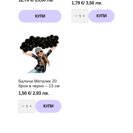
1,79
€
/ 3,50 лв.
количество
за
КУПИ
КУПИ
Балони
Перла
Металик
20
броя
бели
-
13
см
Балони Металик 20
броя в черно – 13 см
1,50
€
/ 2,93 лв.
количество
за
КУПИ
Балони
Металик
20
броя
в
черно
-