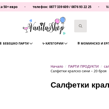
ро
•
телефон:
0877 339 609
/
0876 93 22 25
•
Vanilasho
Search
for:
🍼 БЕБЕШКО ПАРТИ
✨ КАТЕГОРИИ
🥂 МОМИНСКО И ЕР
Начало
ПАРТИ ПРОДУКТИ
са
Салфетки кралско сини – 20 броя
Салфетки крал