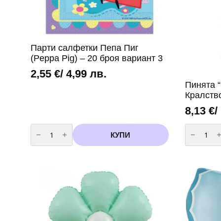
Парти салфетки Пепа Пиг
(Peppa Pig) – 20 броя вариант 3
2,55
€
/ 4,99 лв.
Пинята 
Кралство
8,13
€
/
количество
количест
за
за
КУПИ
Парти
Пинята
салфетки
“Frozen”
Пепа
–
Пиг
Замръзна
(Peppa
Кралство
Pig)
-
-
32
20
см
броя
вариант
3