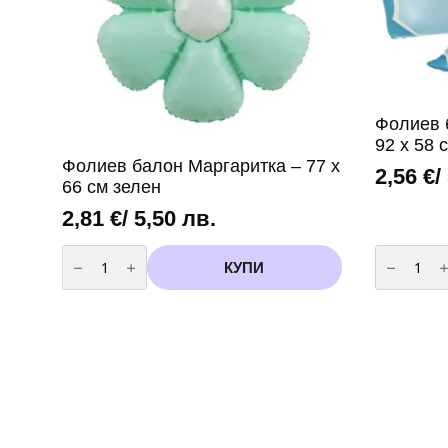
Фолиев 
92 х 58 
Фолиев балон Маргаритка – 77 х
2,56
€
/
66 см зелен
2,81
€
/ 5,50 лв.
количество
количест
за
за
КУПИ
Фолиев
Фолиев
балон
балон
Маргаритка
„Панделк
-
–
77
синя
х
92
66
х
см
58
зелен
см