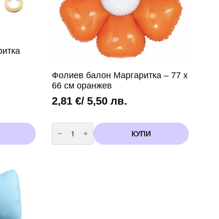
ритка
Фолиев балон Маргаритка – 77 х
66 см оранжев
2,81
€
/ 5,50 лв.
количество
за
КУПИ
Фолиев
балон
Маргаритка
-
77
х
66
см
оранжев