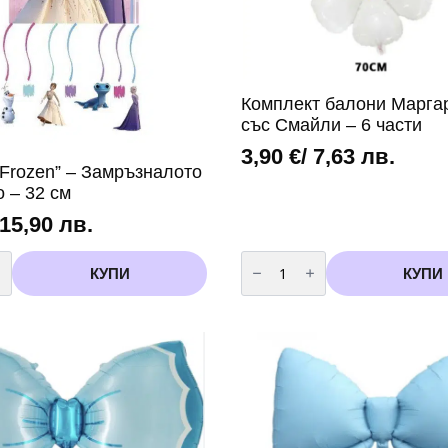
Комплект балони Марга
със Смайли – 6 части
3,90
€
/ 7,63 лв.
“Frozen” – Замръзналото
 – 32 см
 15,90 лв.
во
количество
за
КУПИ
КУПИ
Комплект
балони
Маргаритка
лото
със
Смайли
–
6
части