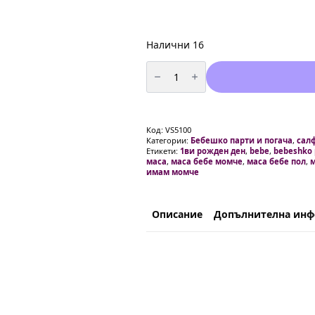
Налични 16
количество
за
Салфетки
кралско
сини
-
20
Код:
VS5100
броя
Категории:
Бебешко парти и погача
,
сал
Етикети:
1ви рожден ден
,
bebe
,
bebeshko 
маса
,
маса бебе момче
,
маса бебе пол
,
имам момче
Описание
Допълнителна ин