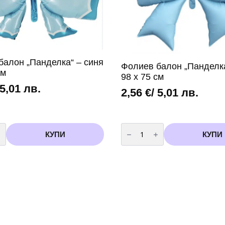
балон „Панделка“ – синя
Фолиев балон „Панделка
см
98 х 75 см
 5,01 лв.
2,56
€
/ 5,01 лв.
во
количество
за
КУПИ
КУПИ
Фолиев
балон
а“
„Панделка“
–
синя
98
х
75
см