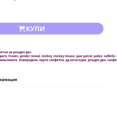
КУПИ
фетки за рожден ден
parti
,
Frozen
,
gender reveal
,
mickey
,
mickey mouse
,
paw patrol
,
police
,
salfetki
,
миньонните
,
Новородено
,
парти салфетки
,
рд аксесоари
,
рожден ден
,
салфе
формация