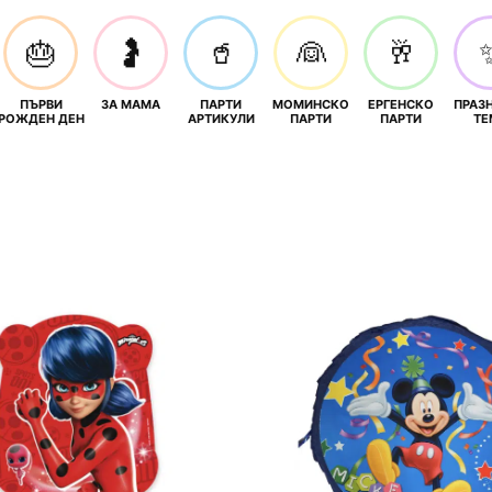
🎂
🤰
🥤
👰
🥂
ПЪРВИ
ЗА МАМА
ПАРТИ
МОМИНСКО
ЕРГЕНСКО
ПРАЗ
И
РОЖДЕН ДЕН
АРТИКУЛИ
ПАРТИ
ПАРТИ
ТЕ