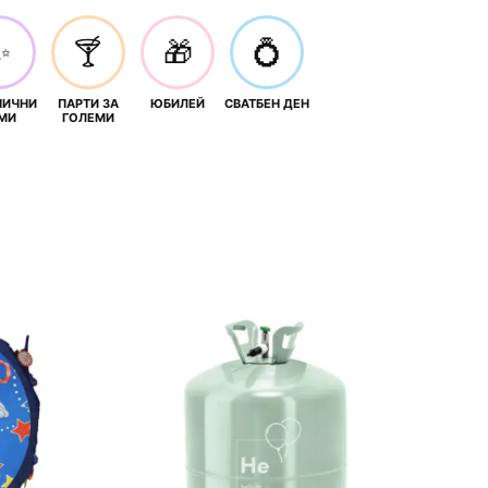
✨
🍸
🎁
💍
НИЧНИ
ПАРТИ ЗА
ЮБИЛЕЙ
СВАТБЕН ДЕН
МИ
ГОЛЕМИ