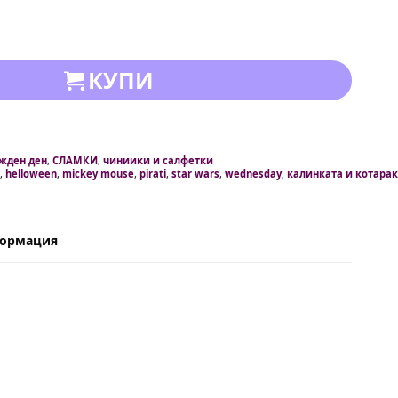
КУПИ
ожден ден
,
СЛАМКИ
,
чиниики и салфетки
,
helloween
,
mickey mouse
,
pirati
,
star wars
,
wednesday
,
калинката и котара
формация