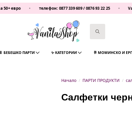
вро
•
телефон:
0877 339 609
/
0876 93 22 25
•
Vanilash
Search
for:
🍼 БЕБЕШКО ПАРТИ
✨ КАТЕГОРИИ
🥂 МОМИНСКО И ЕР
Начало
ПАРТИ ПРОДУКТИ
са
Салфетки черн