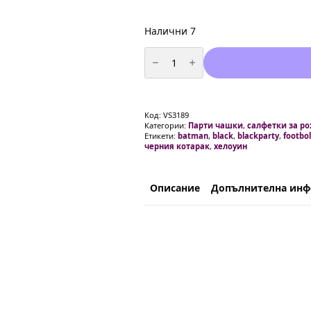
Налични 7
количество
за
Салфетки
черни
-
20
броя
Код:
VS3189
Категории:
Парти чашки
,
салфетки за р
Етикети:
batman
,
black
,
blackparty
,
footbol
черния котарак
,
хелоуин
Описание
Допълнителна ин