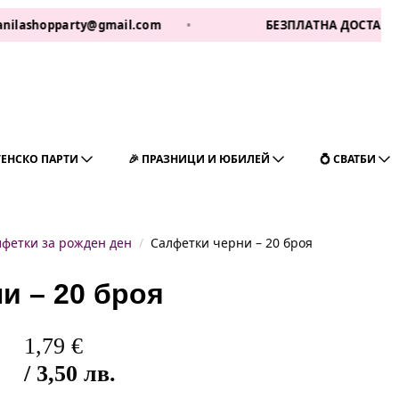
opparty@gmail.com
•
БЕЗПЛАТНА ДОСТАВКА ЗА 1 РА
ГЕНСКО ПАРТИ
🎉 ПРАЗНИЦИ И ЮБИЛЕЙ
💍 СВАТБИ
лфетки за рожден ден
Салфетки черни – 20 броя
и – 20 броя
1,79
€
/ 3,50 лв.