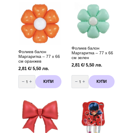
variants.
Смайли
7,62 €
–
The
/
6
options
14,90 лв.
части
may
be
chosen
on
the
product
Фолиев балон
page
Фолиев балон
Маргаритка – 77 х 66
Маргаритка – 77 х 66
см зелен
см оранжев
2,81
€
/ 5,50 лв.
2,81
€
/ 5,50 лв.
количество
количество
за
за
КУПИ
КУПИ
Фолиев
Фолиев
балон
балон
Маргаритка
Маргаритка
-
-
77
77
х
х
66
66
см
см
оранжев
зелен