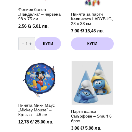
Фолиев балон
„Панделка“ – червена
Пинята за парти
98 х 75 см
Калинката LADYBUG,
28 х 33 см
2,56
€
/ 5,01 лв.
7,90
€
/ 15,45 лв.
количество
за
КУПИ
КУПИ
Фолиев
балон
„Панделка“
–
червена
98
х
75
см
Пинята Мики Маус
„Mickey Mouse“ –
Парти шапки –
Кръгла – 45 см
Смърфoве – Smurf 6
броя
12,78
€
/ 25,00 лв.
3,06
€
/ 5,98 лв.