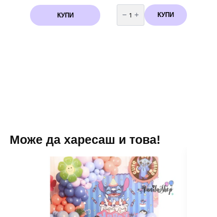
количество
за
КУПИ
КУПИ
Парти
шапки
-
Смърфoве
-
Smurf
6
броя
Може да харесаш и това!