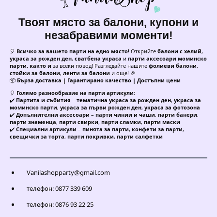
Твоят място за балони, купони и
незабравими моменти!
🎈
Всичко за вашето парти на едно място!
Открийте
балони с хелий
,
украса за рожден ден
,
сватбена украса
и
парти аксесоари моминско
парти, както и
за всеки повод! Разгледайте нашите
фолиеви балони
,
стойки за балони
,
ленти за балони
и още! 🎉
📦
Бърза доставка | Гарантирано качество | Достъпни цени
🎈
Голямо разнообразие на парти артикули:
✔️
Партита и събития
–
тематична украса за рожден ден
,
украса за
моминско парти
,
украса за първи рожден ден
,
украса за фотозона
✔️
Допълнителни аксесоари
–
парти чинии и чаши
,
парти банери
,
парти знаменца
,
парти свирки
,
парти сламки
,
парти маски
✔️
Специални артикули
–
пинята за парти
,
конфети за парти
,
свещички за торта
,
парти покривки
,
парти салфетки
Vanilashopparty@gmail.com
телефон: 0877 339 609
телефон: 0876 93 22 25