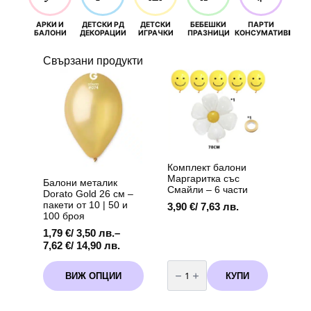
АРКИ И
ДЕТСКИ РД
ДЕТСКИ
БЕБЕШКИ
ПАРТИ
П
БАЛОНИ
ДЕКОРАЦИИ
ИГРАЧКИ
ПРАЗНИЦИ
КОНСУМАТИВИ
РОЖД
Свързани продукти
Комплект балони
Маргаритка със
Балони металик
Смайли – 6 части
Dorato Gold 26 см –
пакети от 10 | 50 и
3,90
€
/ 7,63 лв.
100 броя
1,79
€
/ 3,50 лв.
–
Price
7,62
€
/ 14,90 лв.
range:
количество
This
1,79 €
за
КУПИ
ВИЖ ОПЦИИ
product
Комплект
/
балони
has
3,50 лв.
Маргаритка
multiple
through
със