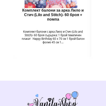
Комплект балони за арка Лило и
Бал
Стич (Lilo and Stitch)- 60 броя +
помпа
Гол
надув
въздух
Комплект балони с арка Лило и Стич (Lilo and
94 x 
Stitch)- 60 броя съдържа: 1 брой тематичен
плакат Happy Birthday 60 х 70 см 1 брой балон
фолио 45 см 1…