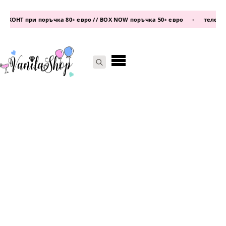
ОНТ при поръчка 80+ евро // BOX NOW поръчка 50+ евро
•
телефон:
0
Search
for: