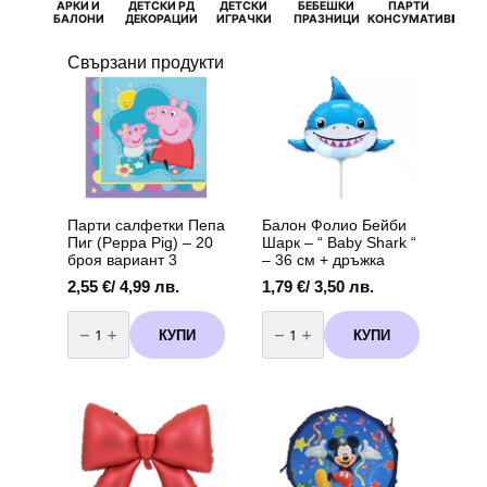
АРКИ И
ДЕТСКИ РД
ДЕТСКИ
БЕБЕШКИ
ПАРТИ
П
БАЛОНИ
ДЕКОРАЦИИ
ИГРАЧКИ
ПРАЗНИЦИ
КОНСУМАТИВИ
РОЖД
Свързани продукти
Парти салфетки Пепа
Балон Фолио Бейби
Пиг (Peppa Pig) – 20
Шарк – “ Baby Shark “
броя вариант 3
– 36 см + дръжка
2,55
€
/ 4,99 лв.
1,79
€
/ 3,50 лв.
количество
количество
за
за
КУПИ
КУПИ
Парти
Балон
салфетки
Фолио
Пепа
Бейби
Пиг
Шарк
(Peppa
-
Pig)
"
-
Baby
20
Shark
броя
"
вариант
-
3
36