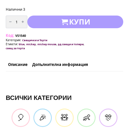
Налични 3
количество
КУПИ
за
Свещичкa
за
торта
Код:
цифра
VS1540
3
Категория:
Свещички и Торти
-
Етикети:
,
,
,
,
blue
mickey
mickey mouse
рд свещи и топери
Мики
свещ за торта
Маус
/Mickey
Mоuse/
Описание
Допълнителна информация
ВСИЧКИ КАТЕГОРИИ
🎈
🎉
🧸
👶
🎊