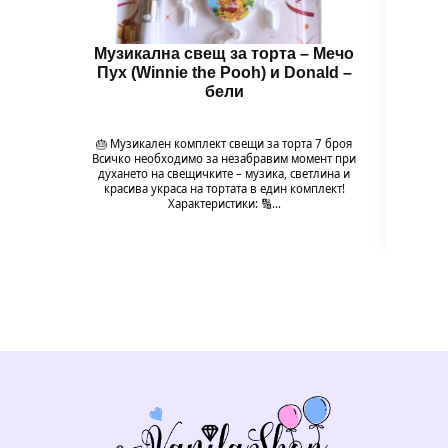
Музикална свещ за торта – Мечо
Муз
Пух (Winnie the Pooh) и Donald –
Пух
бели
🎂 Музикален комплект свещи за торта 7 броя
🎂 М
Всичко необходимо за незабравим момент при
Всичк
духането на свещичките – музика, светлина и
духа
красива украса на тортата в един комплект!
кра
Характеристики: 🔢…