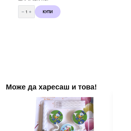
количество
за
КУПИ
Балони
Перла
Металик
20
броя
бели
-
13
см
Може да харесаш и това!