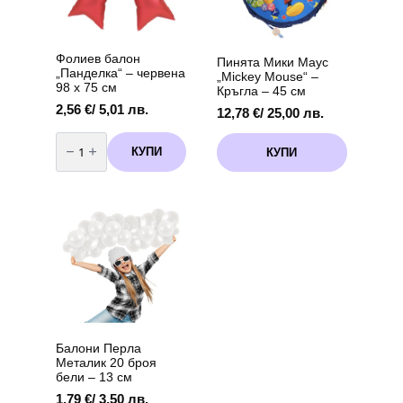
см
+
дръжка
Фолиев балон
Пинята Мики Маус
„Панделка“ – червена
„Mickey Mouse“ –
98 х 75 см
Кръгла – 45 см
2,56
€
/ 5,01 лв.
12,78
€
/ 25,00 лв.
количество
за
КУПИ
КУПИ
Фолиев
балон
„Панделка“
–
червена
98
х
75
см
Балони Перла
Металик 20 броя
бели – 13 см
1,79
€
/ 3,50 лв.