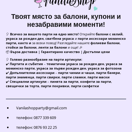
Твоят място за балони, купони и
незабравими моменти!
🎈
Всичко за вашето парти на едно място!
Открийте
балони с хелий
,
украса за рожден ден
,
сватбена украса
и
парти аксесоари моминско
парти, както и
за всеки повод! Разгледайте нашите
фолиеви балони
,
стойки за балони
,
ленти за балони
и още! 🎉
📦
Бърза доставка | Гарантирано качество | Достъпни цени
🎈
Голямо разнообразие на парти артикули:
✔️
Партита и събития
–
тематична украса за рожден ден
,
украса за
моминско парти
,
украса за първи рожден ден
,
украса за фотозона
✔️
Допълнителни аксесоари
–
парти чинии и чаши
,
парти банери
,
парти знаменца
,
парти свирки
,
парти сламки
,
парти маски
✔️
Специални артикули
–
пинята за парти
,
конфети за парти
,
свещички за торта
,
парти покривки
,
парти салфетки
Vanilashopparty@gmail.com
телефон: 0877 339 609
телефон: 0876 93 22 25