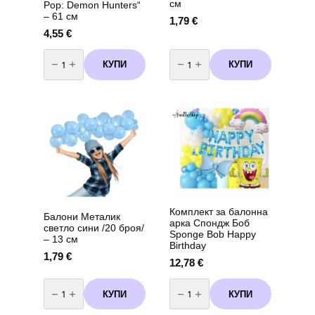
см
Pop: Demon Hunters“
– 61 см
1,79
€
4,55
€
количество
количество
за
за
КУПИ
КУПИ
Фолиев
Балони
Балон
Металик
"K-
жълти
Pop:
/20
Demon
броя/
Hunters"
-
–
13
61
см
см
Комплект за балонна
Балони Металик
арка Спондж Боб
светло сини /20 броя/
Sponge Bob Happy
– 13 см
Birthday
1,79
€
12,78
€
количество
количество
за
за
КУПИ
КУПИ
Балони
Комплект
Металик
за