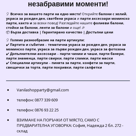
незабравими моменти!
🎈
Всичко за вашето парти на едно място!
Открийте
балони с хелий
,
украса за рожден ден
,
сватбена украса
и
парти аксесоари моминско
парти, както и
за всеки повод! Разгледайте нашите
фолиеви балони
,
стойки за балони
,
ленти за балони
и още! 🎉
📦
Бърза доставка | Гарантирано качество | Достъпни цени
🎈
Голямо разнообразие на парти артикули:
✔️
Партита и събития
–
тематична украса за рожден ден
,
украса за
моминско парти
,
украса за първи рожден ден
,
украса за фотозона
✔️
Допълнителни аксесоари
–
парти чинии и чаши
,
парти банери
,
парти знаменца
,
парти свирки
,
парти сламки
,
парти маски
✔️
Специални артикули
–
пинята за парти
,
конфети за парти
,
свещички за торта
,
парти покривки
,
парти салфетки
Vanilashopparty@gmail.com
телефон: 0877 339 609
телефон: 0876 93 22 25
ВЗИМАНЕ НА ПОРЪЧКИ ОТ МЯСТО, САМО С
ПРЕДВАРИТЕЛНА УГОВОРКА: София, Надежда 2 бл. 272 -
склад