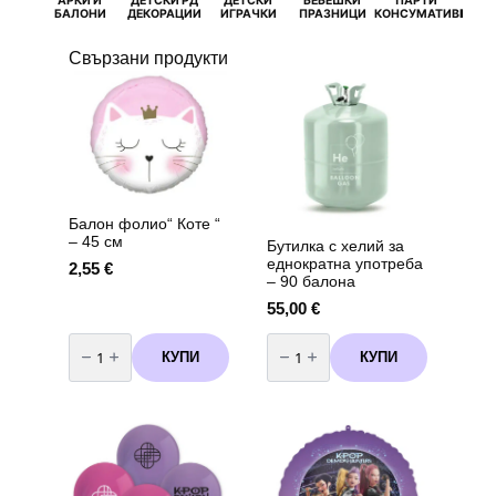
АРКИ И
ДЕТСКИ РД
ДЕТСКИ
БЕБЕШКИ
ПАРТИ
П
БАЛОНИ
ДЕКОРАЦИИ
ИГРАЧКИ
ПРАЗНИЦИ
КОНСУМАТИВИ
РОЖД
Свързани продукти
Балон фолио“ Коте “
– 45 см
Бутилка с хелий за
еднократна употреба
2,55
€
– 90 балона
55,00
€
количество
количество
за
за
КУПИ
КУПИ
Балон
Бутилка
фолио"
с
Коте
хелий
"
за
-
еднократна
45
употреба
см
-
90
балона