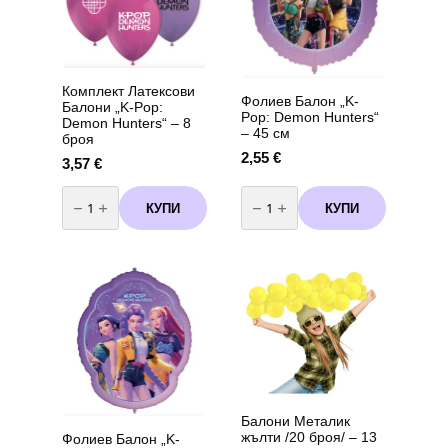
Комплект Латексови
Фолиев Балон „K-
Балони „K-Pop:
Pop: Demon Hunters“
Demon Hunters“ – 8
– 45 см
броя
2,55
€
3,57
€
количество
количество
за
за
КУПИ
КУПИ
Комплект
Фолиев
Латексови
Балон
Балони
"K-
"K-
Pop:
Pop:
Demon
Demon
Hunters"
Hunters"
–
–
45
8
см
броя
Балони Металик
жълти /20 броя/ – 13
Фолиев Балон „K-