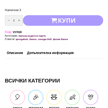
Налични 3
количество
КУПИ
за
Балон
Спондж
Боб
Код:
(Sponge
VS7020
bob)
Категория:
Балони за детско парти
-
Етикети:
,
,
,
spongebob
балон
спондж боб
фолио балон
78
х
73
см
Описание
Допълнителна информация
ВСИЧКИ КАТЕГОРИИ
🎈
🎉
🧸
👶
🎊