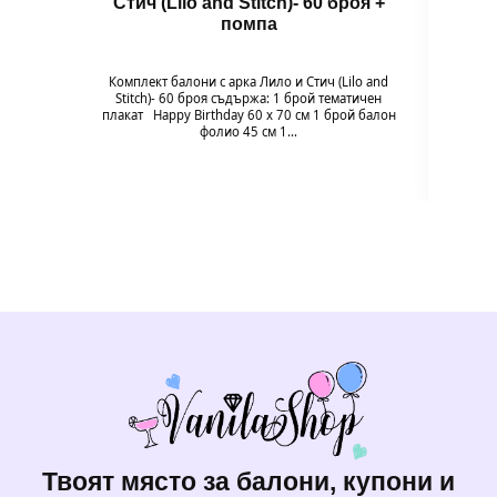
Стич (Lilo and Stitch)- 60 броя +
помпа
Гол
надув
въздух
Комплект балони с арка Лило и Стич (Lilo and
94 x 
Stitch)- 60 броя съдържа: 1 брой тематичен
плакат Happy Birthday 60 х 70 см 1 брой балон
фолио 45 см 1…
Твоят място за балони, купони и