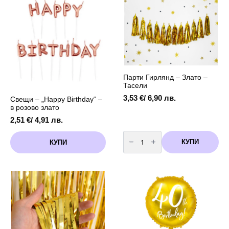
злато
глитер
Парти Гирлянд – Злато –
Тасели
3,53
€
/ 6,90 лв.
Свещи – „Happy Birthday“ –
в розово злато
2,51
€
/ 4,91 лв.
количество
за
КУПИ
КУПИ
Парти
Гирлянд
-
Злато
-
Тасели