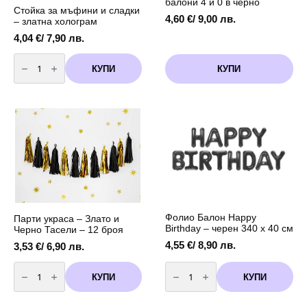
балони 4 и 0 в черно
Стойка за мъфини и сладки
4,60
€
/ 9,00 лв.
– златна холограм
4,04
€
/ 7,90 лв.
количество
за
КУПИ
КУПИ
Стойка
за
мъфини
и
сладки
-
златна
холограм
Фолио Балон Happy
Парти украса – Злато и
Birthday – черен 340 х 40 см
Черно Тасели – 12 броя
4,55
€
/ 8,90 лв.
3,53
€
/ 6,90 лв.
количество
количество
за
за
КУПИ
КУПИ
Парти
Фолио
украса
Балон
-
Happy