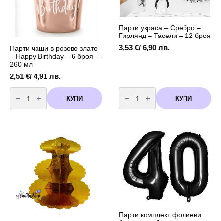
Парти украса – Сребро –
Гирлянд – Тасели – 12 броя
3,53
€
/ 6,90 лв.
Парти чаши в розово злато
– Happy Birthday – 6 броя –
260 мл
2,51
€
/ 4,91 лв.
количество
количество
за
за
КУПИ
КУПИ
Парти
Парти
чаши
украса
в
-
розово
Сребро
злато
-
-
Гирлянд
Happy
-
Birthday
Тасели
-
-
6
12
броя
броя
-
260
мл
Парти комплект фолиеви