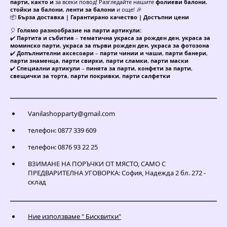
парти, както и
за всеки повод! Разгледайте нашите
фолиеви балони
,
стойки за балони
,
ленти за балони
и още! 🎉
📦
Бърза доставка | Гарантирано качество | Достъпни цени
🎈
Голямо разнообразие на парти артикули:
✔️
Партита и събития
–
тематична украса за рожден ден
,
украса за
моминско парти
,
украса за първи рожден ден
,
украса за фотозона
✔️
Допълнителни аксесоари
–
парти чинии и чаши
,
парти банери
,
парти знаменца
,
парти свирки
,
парти сламки
,
парти маски
✔️
Специални артикули
–
пинята за парти
,
конфети за парти
,
свещички за торта
,
парти покривки
,
парти салфетки
Vanilashopparty@gmail.com
телефон: 0877 339 609
телефон: 0876 93 22 25
ВЗИМАНЕ НА ПОРЪЧКИ ОТ МЯСТО, САМО С
ПРЕДВАРИТЕЛНА УГОВОРКА: София, Надежда 2 бл. 272 -
склад
Ние използваме " Бисквитки"