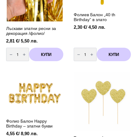
Фолиев Балон „40 th
Birthday“ в злато
2,30
€
/ 4,50 лв.
Лъскави златни ресни за
декорация /фолио/
2,81
€
/ 5,50 лв.
количество
количество
за
за
КУПИ
КУПИ
Лъскави
Фолиев
златни
Балон
ресни
"40
за
th
декорация
Birthday"
/
в
фолио/
злато
Фолио Балон Happy
Birthday – златни букви
4,55
€
/ 8,90 лв.