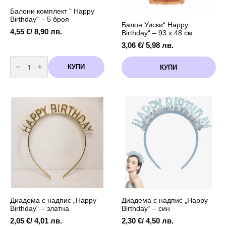
Балони комплект “ Happy
Birthday“ – 5 броя
Балон Уиски“ Happy
4,55
€
/ 8,90 лв.
Birthday“ – 93 x 48 см
3,06
€
/ 5,98 лв.
количество
за
КУПИ
КУПИ
Балони
комплект
"
Happy
Birthday"
-
5
броя
Диадема с надпис „Happy
Диадема с надпис „Happy
Birthday“ – златна
Birthday“ – син
2,05
€
/ 4,01 лв.
2,30
€
/ 4,50 лв.