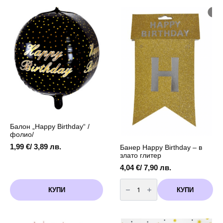
Злато
Birthday
и
-
Черно
черен
Тасели
340
-
х
12
40
броя
см
Балон „Happy Birthday“ /
фолио/
1,99
€
/ 3,89 лв.
Банер Happy Birthday – в
злато глитер
4,04
€
/ 7,90 лв.
количество
за
КУПИ
КУПИ
Банер
Happy
Birthday
-
в