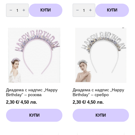
количество
количество
за
за
КУПИ
КУПИ
Диадема
Диадема
с
с
надпис
надпис
"Happy
"Happy
Birthday"
Birthday"
-
-
златна
син
Диадема с надпис „Happy
Диадема с надпис „Happy
Birthday“ – розова
Birthday“ – сребро
2,30
€
/ 4,50 лв.
2,30
€
/ 4,50 лв.
КУПИ
КУПИ