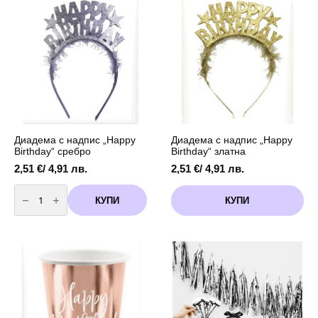
Диадема с надпис „Happy
Диадема с надпис „Happy
Birthday“ сребро
Birthday“ златна
2,51
€
/ 4,91 лв.
2,51
€
/ 4,91 лв.
количество
за
КУПИ
КУПИ
Диадема
с
надпис
"Happy
Birthday"
сребро