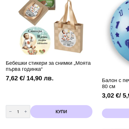
Бебешки стикери за снимки „Моята
първа годинка“
7,62
€
/ 14,90 лв.
Балон с пе
80 см
3,02
€
/ 5
количество
за
КУПИ
Бебешки
стикери
за
снимки