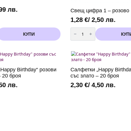
,99 лв.
Свещ цифра 1 – розово
1,28
€
/ 2,50 лв.
количество
за
КУПИ
КУП
Свещ
цифра
1
-
розово
металик
Happy Birthday“ розови
Салфетки „Happy Birthda
– 20 броя
със злато – 20 броя
,50 лв.
2,30
€
/ 4,50 лв.