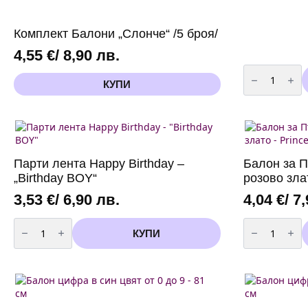
Комплект Балони „Слонче“ /5 броя/
4,55
€
/ 8,90 лв.
количество
за
КУПИ
Салфетки
"Happy
Birthday"
розови
със
злато
-
20
Парти лента Happy Birthday –
Балон за 
броя
„Birthday BOY“
розово зла
3,53
€
/ 6,90 лв.
4,04
€
/ 7
количество
количество
за
за
КУПИ
Парти
Балон
лента
за
Happy
Първи
Birthday
Рожден
-
Ден
"Birthday
розово
BOY"
злато