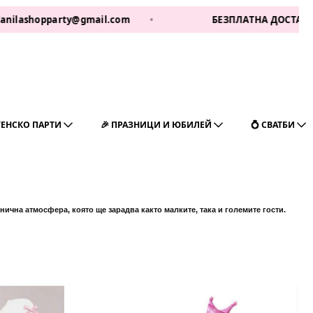
pparty@gmail.com
•
БЕЗПЛАТНА ДОСТАВКА ЗА 1 РАБ
ГЕНСКО ПАРТИ
🎉 ПРАЗНИЦИ И ЮБИЛЕЙ
💍 СВАТБИ
ична атмосфера, която ще зарадва както малките, така и големите гости.