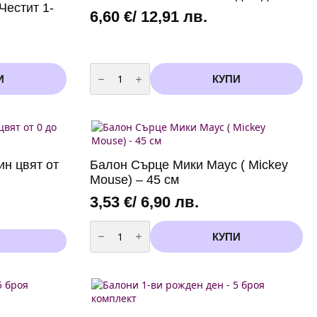
Честит 1-
6,60
€
/ 12,91 лв.
количество
за
И
КУПИ
Комплект
балони
за
Рожден
ден
ин цвят от
Балон Сърце Мики Маус ( Mickey
Mouse) – 45 см
3,53
€
/ 6,90 лв.
количество
за
КУПИ
Балон
Сърце
Мики
Маус
(
Mickey
Mouse)
-