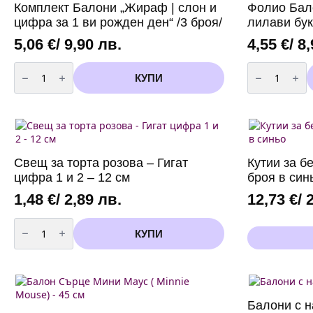
Комплект Балони „Жираф | слон и
Фолио Бало
броя
цифра за 1 ви рожден ден“ /3 броя/
лилави бу
5,06
€
/ 9,90 лв.
4,55
€
/ 8
количество
количество
за
за
КУПИ
Комплект
Фолио
Балони
Балон
"Жираф
Happy
|
Birthday
слон
-
и
микс
цифра
лилави
за
букви
Свещ за торта розова – Гигат
Кутии за б
1
ви
цифра 1 и 2 – 12 см
броя в син
рожден
ден"
1,48
€
/ 2,89 лв.
12,73
€
/ 
/3
броя/
количество
за
КУПИ
Свещ
за
торта
розова
-
Гигат
цифра
Балони с н
1