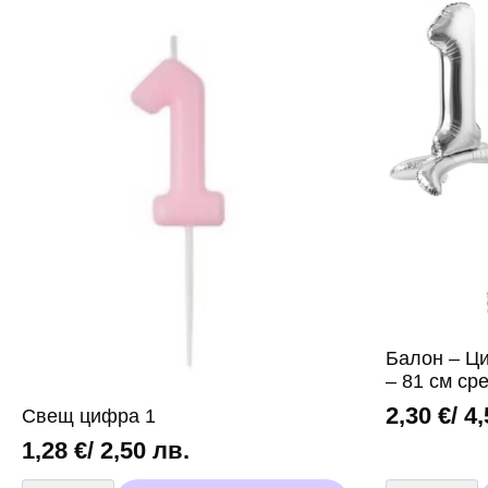
„Моята
първа
годинка“
Балон – Ц
– 81 см ср
2,30
€
/ 4
Свещ цифра 1
1,28
€
/ 2,50 лв.
количество
количество