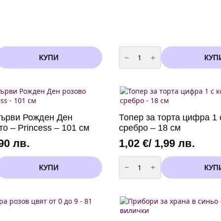
количество
за
КУПИ
КУП
Салфетки
"Happy
Birthday"
сини
със
злато
-
20
Първи Рожден Ден
Топер за торта цифра 1 
броя
то – Princess – 101 см
сребро – 18 см
,90 лв.
1,02
€
/ 1,99 лв.
количество
за
КУПИ
КУП
Топер
за
торта
цифра
1
с
коронка