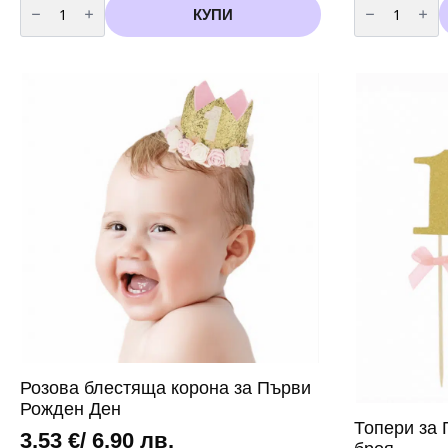
за
за
КУПИ
Свещ
Балон
цифра
-
1
Цифра
1
/
фолио/
Настолен
-
81
см
сребро
Розова блестяща корона за Първи
Рожден Ден
Топери за 
3,53
€
/ 6,90 лв.