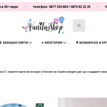
о
•
телефон:
0877 339 609
/
0876 93 22 25
•
Vanilasho
Search
for:
🍼 БЕБЕШКО ПАРТИ
✨ КАТЕГОРИИ
🥂 МОМИНСКО И ЕР
а! С нашите парти аксесоари и балони за първи рожден ден ще създадете празн