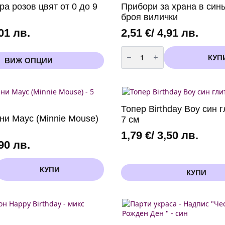
-
а розов цвят от 0 до 9
Прибори за храна в синь
сребро
-
броя вилички
18
см
,01 лв.
2,51
€
/ 4,91 лв.
количество
за
КУП
ВИЖ ОПЦИИ
Прибори
за
храна
в
синьо
-
20
Топер Birthday Boy син г
броя
ни Маус (Minnie Mouse)
7 см
вилички
1,79
€
/ 3,50 лв.
,90 лв.
КУПИ
КУПИ