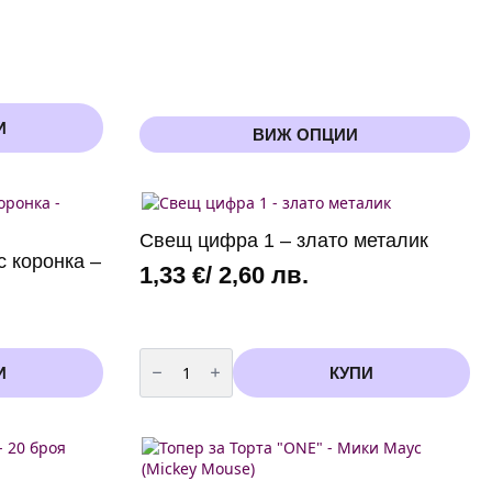
This
И
ВИЖ ОПЦИИ
product
has
multiple
variants.
The
Свещ цифра 1 – злато металик
options
с коронка –
1,33
€
/ 2,60 лв.
may
be
chosen
on
количество
the
за
И
КУПИ
product
Свещ
page
цифра
1
-
злато
металик