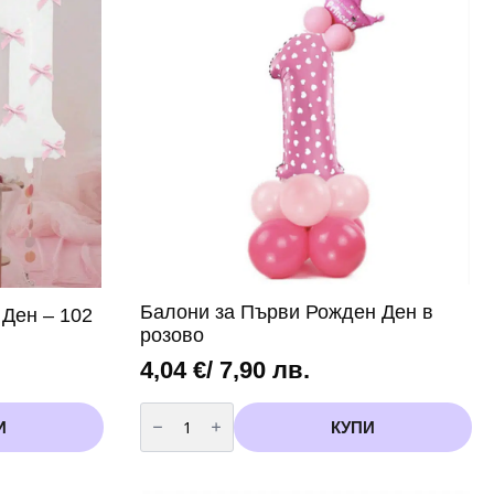
Балони за Първи Рожден Ден в
Ден – 102
розово
4,04
€
/ 7,90 лв.
количество
за
И
КУПИ
Балони
за
Първи
Рожден