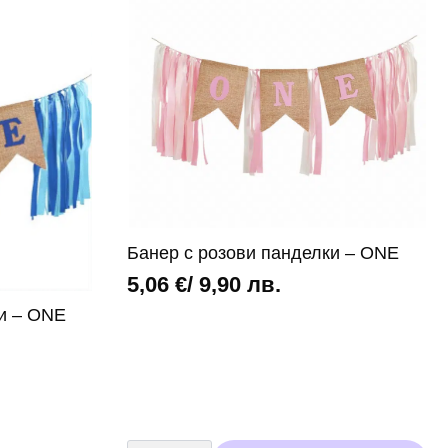
Ден
в
розово
Банер с розови панделки – ONE
5,06
€
/ 9,90 лв.
ки – ONE
количество