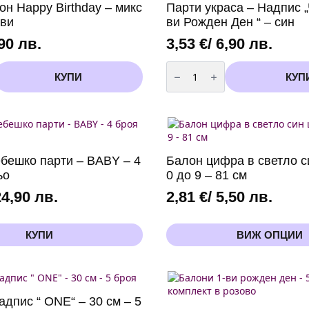
н Happy Birthday – микс
Парти украса – Надпис „
кви
ви Рожден Ден “ – син
,90 лв.
3,53
€
/ 6,90 лв.
количество
за
КУПИ
КУП
Парти
украса
-
Надпис
"Честит
1-
ви
Рожден
ебешко парти – BABY – 4
Балон цифра в светло с
Ден
"
ьо
0 до 9 – 81 см
-
син
24,90 лв.
2,81
€
/ 5,50 лв.
This
КУПИ
ВИЖ ОПЦИИ
product
has
multiple
variants.
The
адпис “ ONE“ – 30 см – 5
options