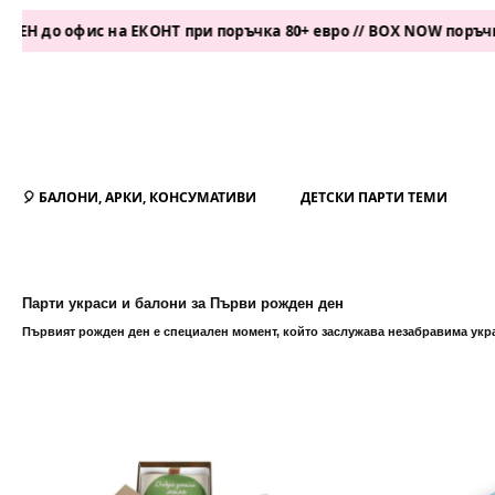
фис на ЕКОНТ при поръчка 80+ евро // BOX NOW поръчка 50+ евр
🎈 БАЛОНИ, АРКИ, КОНСУМАТИВИ
ДЕТСКИ ПАРТИ ТЕМИ
Парти украси и балони за Първи рожден ден
Първият рожден ден е специален момент, който заслужава незабравима украс