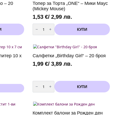
о – 20
Топер за Торта „ONE“ – Мики Маус
(Mickey Mouse)
1,53
€
/ 2,99 лв.
количество
за
И
КУПИ
Топер
за
Торта
"ONE"
-
Мики
Маус
литер 10 х
Салфетки „Birthday Girl“ – 20 броя
(Mickey
Mouse)
1,99
€
/ 3,89 лв.
количество
за
КУПИ
Салфетки
"Birthday
Girl"
-
20
броя
Комплект балони за Рожден ден