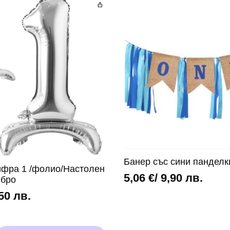
Ден
-
102
см
Банер със сини пандел
ифра 1 /фолио/Настолен
5,06
€
/ 9,90 лв.
ебро
,50 лв.