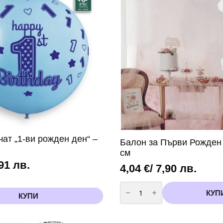
чат „1-ви рожден ден“ –
Балон за Първи Рожден 
см
,91 лв.
4,04
€
/ 7,90 лв.
количество
за
КУП
КУПИ
Балон
за
Първи
Рожден