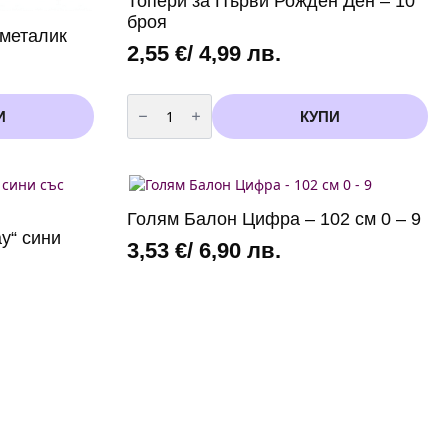
Топери за Първи Рожден Ден – 10
броя
 металик
2,55
€
/ 4,99 лв.
количество
за
И
КУПИ
Топери
за
Първи
Рожден
Ден
-
10
Голям Балон Цифра – 102 см 0 – 9
броя
y“ сини
3,53
€
/ 6,90 лв.