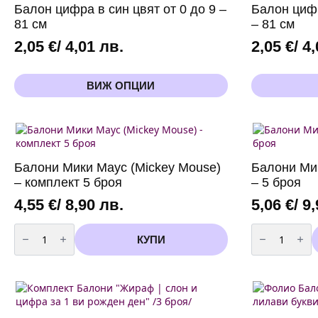
-
Балон цифра в син цвят от 0 до 9 –
Балон цифр
Princess
-
81 см
– 81 см
101
см
2,05
€
/ 4,01 лв.
2,05
€
/ 4
This
This
ВИЖ ОПЦИИ
product
product
has
has
multiple
multiple
variants.
variants.
The
The
options
options
Балони Мики Маус (Mickey Mouse)
Балони Ми
may
may
– комплект 5 броя
– 5 броя
be
be
chosen
chosen
4,55
€
/ 8,90 лв.
5,06
€
/ 9
on
on
количество
количество
the
the
за
за
КУПИ
product
product
Балони
Балони
page
page
Мики
Мини
Маус
Маус
(Mickey
(Minnie
Mouse)
Mouse)
-
-
комплект
5
5
броя