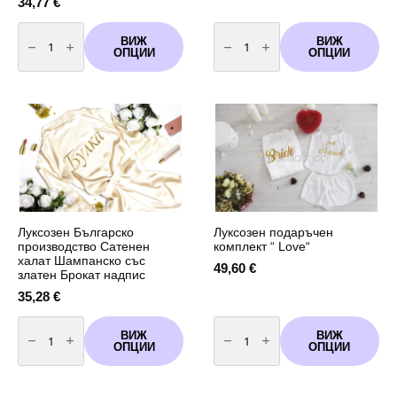
34,77
€
количество
количество
за
за
ВИЖ
ВИЖ
Луксозен
Луксозен
ОПЦИИ
ОПЦИИ
Българско
Българско
производство
производство
Сатенен
Сатенен
халат
халат
Кумата
със
златен
брокат
Луксозен Българско
Луксозен подаръчен
производство Сатенен
комплект “ Love“
халат Шампанско със
49,60
€
златен Брокат надпис
35,28
€
количество
количество
за
за
ВИЖ
ВИЖ
Луксозен
Луксозен
ОПЦИИ
ОПЦИИ
Българско
подаръчен
производство
комплект
Сатенен
"
халат
Love"