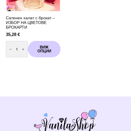
Сатенен халат с брокат –
ИЗБОР НА ЦВЕТОВЕ
БРОКАРТИ
35,28
€
количество
за
ВИЖ
Сатенен
ОПЦИИ
халат
с
брокат
-
ИЗБОР
НА
ЦВЕТОВЕ
БРОКАРТИ