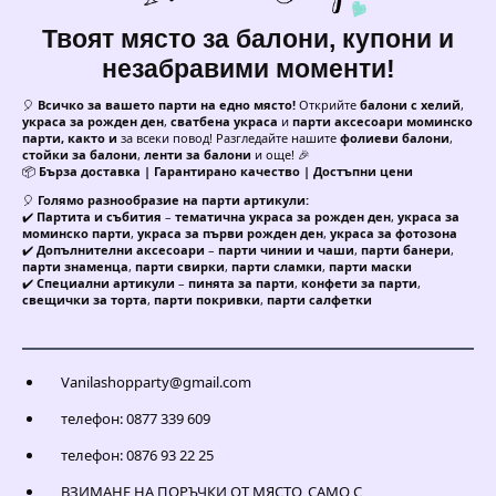
Твоят място за балони, купони и
незабравими моменти!
🎈
Всичко за вашето парти на едно място!
Открийте
балони с хелий
,
украса за рожден ден
,
сватбена украса
и
парти аксесоари моминско
парти, както и
за всеки повод! Разгледайте нашите
фолиеви балони
,
стойки за балони
,
ленти за балони
и още! 🎉
📦
Бърза доставка | Гарантирано качество | Достъпни цени
🎈
Голямо разнообразие на парти артикули:
✔️
Партита и събития
–
тематична украса за рожден ден
,
украса за
моминско парти
,
украса за първи рожден ден
,
украса за фотозона
✔️
Допълнителни аксесоари
–
парти чинии и чаши
,
парти банери
,
парти знаменца
,
парти свирки
,
парти сламки
,
парти маски
✔️
Специални артикули
–
пинята за парти
,
конфети за парти
,
свещички за торта
,
парти покривки
,
парти салфетки
Vanilashopparty@gmail.com
телефон: 0877 339 609
телефон: 0876 93 22 25
ВЗИМАНЕ НА ПОРЪЧКИ ОТ МЯСТО, САМО С