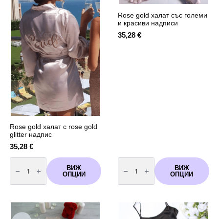
Rose gold халат със големи
и красиви надписи
35,28
€
Rose gold халат с rose gold
glitter надпис
35,28
€
количество
количество
за
за
ВИЖ
ВИЖ
Rose
Rose
ОПЦИИ
ОПЦИИ
gold
gold
халат
халат
с
със
rose
големи
gold
и
glitter
красиви
надпис
надписи