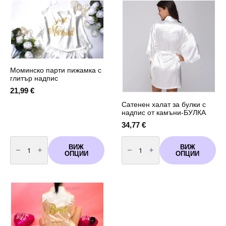
Шампанско
със
златен
Брокат
надпис
Моминско парти пижамка с
глитър надпис
21,99
€
Сатенен халат за булки с
надпис от камъни-БУЛКА
34,77
€
количество
количество
за
за
ВИЖ
ВИЖ
Моминско
Сатенен
ОПЦИИ
ОПЦИИ
парти
халат
пижамка
за
с
булки
глитър
с
надпис
надпис
от
камъни-
БУЛКА