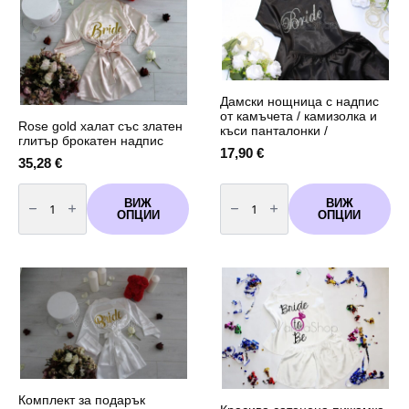
Дамски нощница с надпис
от камъчета / камизолка и
Rose gold халат със златен
къси панталонки /
глитър брокатен надпис
17,90
€
35,28
€
количество
количество
за
за
ВИЖ
ВИЖ
Rose
Дамски
ОПЦИИ
ОПЦИИ
gold
нощница
халат
с
със
надпис
златен
от
глитър
камъчета
брокатен
/
надпис
камизолка
и
къси
панталонки
/
Комплект за подарък