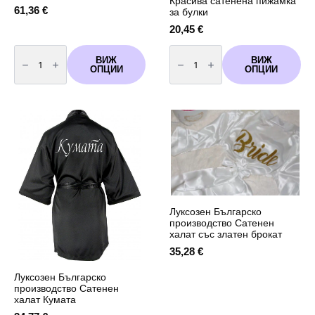
Красива сатенена пижамка
61,36
€
за булки
20,45
€
количество
количество
за
за
ВИЖ
ВИЖ
Комплект
Красива
ОПЦИИ
ОПЦИИ
за
сатенена
подарък
пижамка
за
булки
Луксозен Българско
производство Сатенен
халат със златен брокат
35,28
€
Луксозен Българско
производство Сатенен
халат Кумата