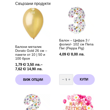
Свързани продукти
Балон – Цифра 3 /
фолио/- 102 см Пепа
Балони металик
Пиг (Peppa Pig)
Dorato Gold 26 см –
4,09
€
/ 8,00 лв.
пакети от 10 | 50 и
100 броя
1,79
€
/ 3,50 лв.
–
Price
7,62
€
/ 14,90 лв.
range:
количество
This
1,79 €
за
КУПИ
ВИЖ ОПЦИИ
product
Балон
/
-
has
3,50 лв.
Цифра
multiple
through
3
variants.
/
7,62 €
фолио/-
The
/
102
options
14,90 лв.
см
may
Пепа