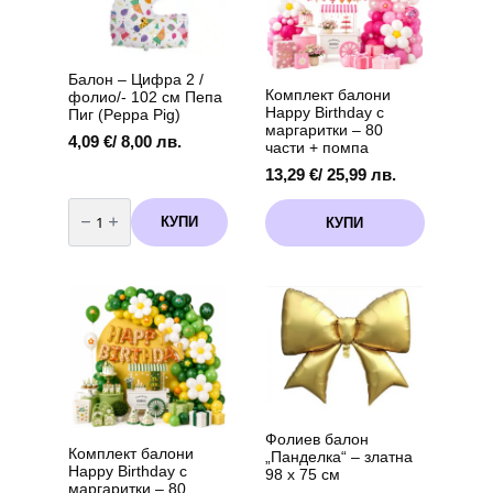
Пиг
be
(Peppa
chosen
Pig)
on
the
Балон – Цифра 2 /
product
Комплект балони
фолио/- 102 см Пепа
page
Happy Birthday с
Пиг (Peppa Pig)
маргаритки – 80
4,09
€
/ 8,00 лв.
части + помпа
13,29
€
/ 25,99 лв.
количество
за
КУПИ
КУПИ
Балон
-
Цифра
2
/
фолио/-
102
см
Пепа
Пиг
(Peppa
Pig)
Фолиев балон
Комплект балони
„Панделка“ – златна
Happy Birthday с
98 х 75 см
маргаритки – 80