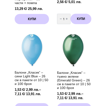
2,56
€
/ 5,01 лв.
части + помпа
13,29
€
/ 25,99 лв.
количество
за
КУПИ
КУПИ
Фолиев
балон
„Панделка“
–
златна
98
х
75
см
Балони „Класик“ –
Балони „Класик“ –
сини Light Blue – 26
тъмно зелени
см в пакети от 10 | 50
(Emerald Green) – 26
и 100 броя
см в пакети от 10 | 50
и 100 броя
1,53
€
/ 2,99 лв.
–
Price
1,53
€
/ 2,99 лв.
–
7,11
€
/ 13,91 лв.
Price
range:
7,11
€
/ 13,91 лв.
range:
1,53 €
This
This