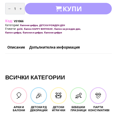
количество
КУПИ
за
Балон
-
Цифра
Код:
6
VS1066
/
Категории:
,
балони цифра
ДЕТСКИ РОЖДЕН ДЕН
фолио/
Етикети:
,
,
,
gold
балон HAPPY BIRTHDAY
балон за рожден ден
Настолен
,
,
балон цифра
балони и цифри
балони цифри
-
81см
Описание
Допълнителна информация
ВСИЧКИ КАТЕГОРИИ
🎈
🎉
🧸
👶
🎊
АРКИ И
ДЕТСКИ РД
ДЕТСКИ
БЕБЕШКИ
ПАРТИ
П
БАЛОНИ
ДЕКОРАЦИИ
ИГРАЧКИ
ПРАЗНИЦИ
КОНСУМАТИВИ
РОЖД