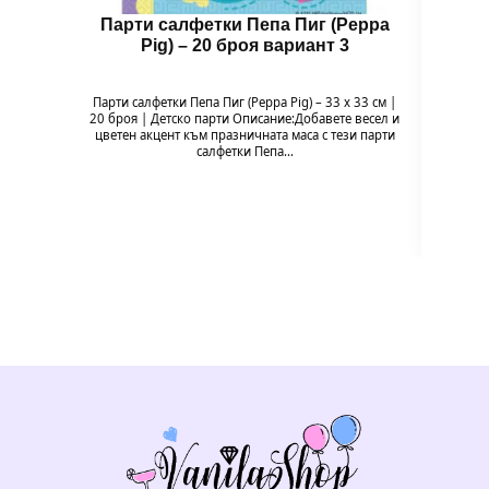
Парти салфетки Пепа Пиг (Peppa
Бал
Pig) – 20 броя вариант 3
Парти салфетки Пепа Пиг (Peppa Pig) – 33 x 33 см |
Балон 
20 броя | Детско парти Описание:Добавете весел и
Pig
цветен акцент към празничната маса с тези парти
празн
салфетки Пепа…
формат