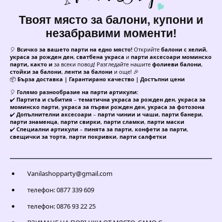
Твоят място за балони, купони и
незабравими моменти!
🎈
Всичко за вашето парти на едно място!
Открийте
балони с хелий
,
украса за рожден ден
,
сватбена украса
и
парти аксесоари моминско
парти, както и
за всеки повод! Разгледайте нашите
фолиеви балони
,
стойки за балони
,
ленти за балони
и още! 🎉
📦
Бърза доставка | Гарантирано качество | Достъпни цени
🎈
Голямо разнообразие на парти артикули:
✔️
Партита и събития
–
тематична украса за рожден ден
,
украса за
моминско парти
,
украса за първи рожден ден
,
украса за фотозона
✔️
Допълнителни аксесоари
–
парти чинии и чаши
,
парти банери
,
парти знаменца
,
парти свирки
,
парти сламки
,
парти маски
✔️
Специални артикули
–
пинята за парти
,
конфети за парти
,
свещички за торта
,
парти покривки
,
парти салфетки
Vanilashopparty@gmail.com
телефон: 0877 339 609
телефон: 0876 93 22 25