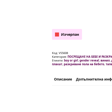
Изчерпан
Код:
VS5608
Категория:
ПОСРЕЩАНЕ НА БЕБЕ И РАЗКР
Етикети:
boy or girl
,
gender reveal
,
винил
,
плакат
,
разкриване пола на бебето
,
тапе
Описание
Допълнителна ин