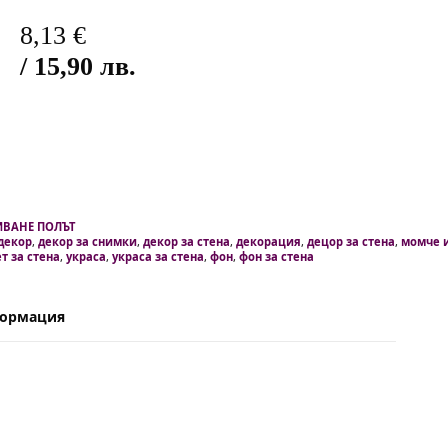
8,13
€
/ 15,90 лв.
ИВАНЕ ПОЛЪТ
декор
,
декор за снимки
,
декор за стена
,
декорация
,
децор за стена
,
момче 
т за стена
,
украса
,
украса за стена
,
фон
,
фон за стена
формация