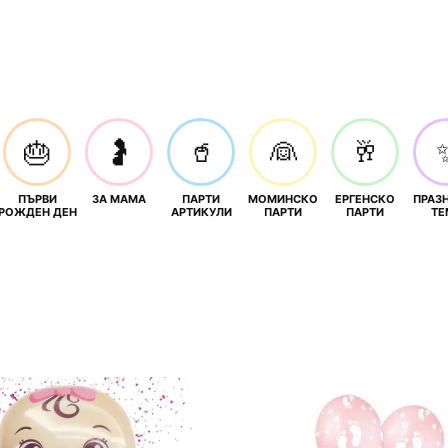
🎂
🤰
🥤
👰
🥂
ПЪРВИ
ЗА МАМА
ПАРТИ
МОМИНСКО
ЕРГЕНСКО
ПРАЗ
И
РОЖДЕН ДЕН
АРТИКУЛИ
ПАРТИ
ПАРТИ
ТЕ