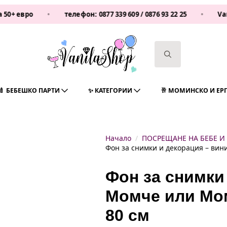
вро
•
телефон:
0877 339 609
/
0876 93 22 25
•
Vanilash
Search
for:
🍼 БЕБЕШКО ПАРТИ
✨ КАТЕГОРИИ
🥂 МОМИНСКО И ЕР
Начало
ПОСРЕЩАНЕ НА БЕБЕ И
Фон за снимки и декорация – винил
Фон за снимки
Момче или Моми
80 см