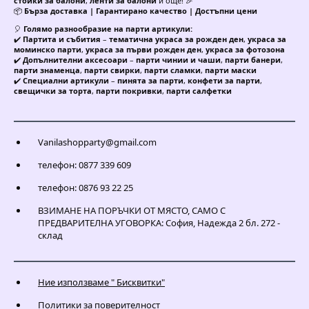
стойки за балони
,
ленти за балони
и още! 🎉
📦
Бърза доставка | Гарантирано качество | Достъпни цени
🎈
Голямо разнообразие на парти артикули:
✔️
Партита и събития
–
тематична украса за рожден ден
,
украса за
моминско парти
,
украса за първи рожден ден
,
украса за фотозона
✔️
Допълнителни аксесоари
–
парти чинии и чаши
,
парти банери
,
парти знаменца
,
парти свирки
,
парти сламки
,
парти маски
✔️
Специални артикули
–
пинята за парти
,
конфети за парти
,
свещички за торта
,
парти покривки
,
парти салфетки
Vanilashopparty@gmail.com
телефон: 0877 339 609
телефон: 0876 93 22 25
ВЗИМАНЕ НА ПОРЪЧКИ ОТ МЯСТО, САМО С
ПРЕДВАРИТЕЛНА УГОВОРКА: София, Надежда 2 бл. 272 -
склад
Ние използваме " Бисквитки"
Политики за поверителност