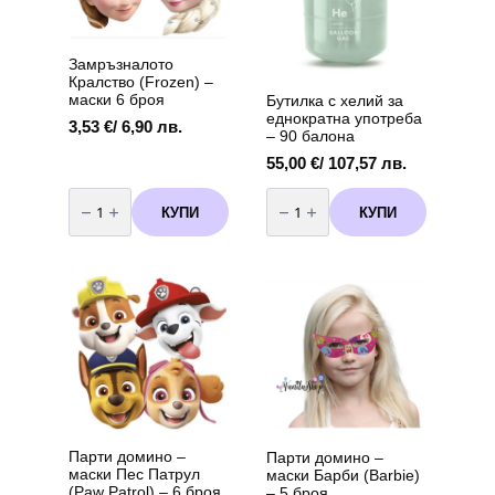
Замръзналото
Кралство (Frozen) –
маски 6 броя
Бутилка с хелий за
еднократна употреба
3,53
€
/ 6,90 лв.
– 90 балона
55,00
€
/ 107,57 лв.
количество
количество
за
за
КУПИ
КУПИ
Замръзналото
Бутилка
Кралство
с
(Frozen)
хелий
-
за
маски
еднократна
6
употреба
броя
-
90
балона
Парти домино –
Парти домино –
маски Пес Патрул
маски Барби (Barbie)
(Paw Patrol) – 6 броя
– 5 броя