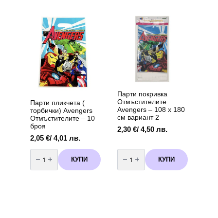
Рожден
Рожден
Ден
Ден
-
-
тъмно
жълт
син
-
-
2.4
2.4
метра
метра
Парти покривка
Отмъстителите
Парти пликчета (
Avengers – 108 x 180
торбички) Avengers
см вариант 2
Отмъстителите – 10
броя
2,30
€
/ 4,50 лв.
2,05
€
/ 4,01 лв.
количество
количество
за
за
КУПИ
КУПИ
Парти
Парти
пликчета
покривка
(
Отмъстителите
торбички)
Avengers
Avengers
-
Отмъстителите
108
-
x
10
180
броя
см