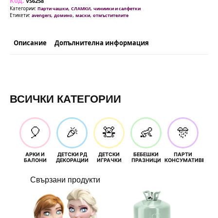
Код:
VS6258
Категории:
,
,
Парти чашки
СЛАМКИ
чиниики и салфетки
Етикети:
,
,
,
avengers
домино
маски
отмъстителите
Описание
Допълнителна информация
ВСИЧКИ КАТЕГОРИИ
🎈
🎉
🧸
👶
🎊
АРКИ И
ДЕТСКИ РД
ДЕТСКИ
БЕБЕШКИ
ПАРТИ
П
БАЛОНИ
ДЕКОРАЦИИ
ИГРАЧКИ
ПРАЗНИЦИ
КОНСУМАТИВИ
РОЖД
Свързани продукти