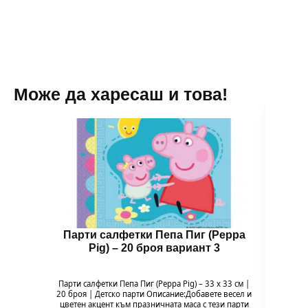
вариант
2
Може да харесаш и това!
Парти салфетки Пепа Пиг (Peppa
Чин
Pig) – 20 броя вариант 3
Парти салфетки Пепа Пиг (Peppa Pig) – 33 x 33 см |
Чи
20 броя | Детско парти Описание:Добавете весел и
Напр
цветен акцент към празничната маса с тези парти
весели