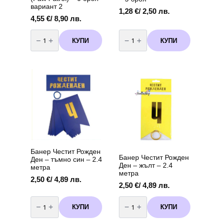
вариант 2
1,28
€
/ 2,50 лв.
4,55
€
/ 8,90 лв.
количество
количество
за
за
КУПИ
КУПИ
Парти
Парти
домино
домино
-
-
маски
маски
Пес
Барби
Патрул
(Barbie)
(Paw
-
Patrol)
5
-
броя
6
броя
вариант
2
Банер Честит Рожден
Банер Честит Рожден
Ден – тъмно син – 2.4
Ден – жълт – 2.4
метра
метра
2,50
€
/ 4,89 лв.
2,50
€
/ 4,89 лв.
количество
количество
за
за
КУПИ
КУПИ
Банер
Банер
Честит
Честит