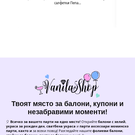
салфетки Пепа…
Твоят място за балони, купони и
незабравими моменти!
🎈
Всичко за вашето парти на едно място!
Открийте
балони с хелий
,
украса за рожден ден
,
сватбена украса
и
парти аксесоари моминско
парти, както и
за всеки повод! Разгледайте нашите
фолиеви балони
,