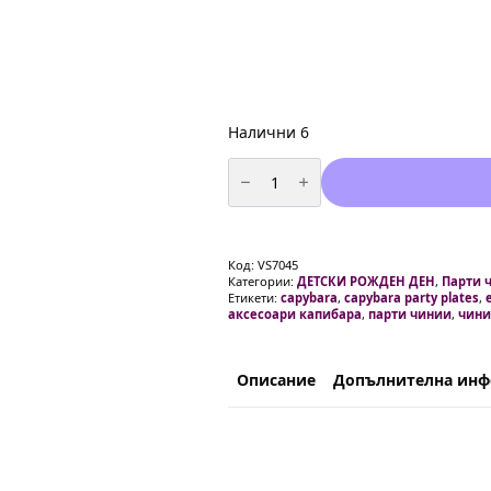
Налични 6
количество
за
Парти
чинии
Капибара
Capybara
–
Код:
VS7045
10
Категории:
ДЕТСКИ РОЖДЕН ДЕН
,
Парти 
броя,
Етикети:
capybara
,
capybara party plates
,
18
аксесоари капибара
,
парти чинии
,
чин
см
вариант
2
Описание
Допълнителна ин