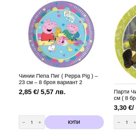
Чинии Пепа Пиг ( Peppa Pig ) –
23 см – 8 броя вариант 2
2,85
€
/ 5,57 лв.
Парти Чи
см ( 8 б
3,30
€
/
количество
количест
за
за
КУПИ
Чинии
Парти
Пепа
Чинии
Пиг
"Шрек"