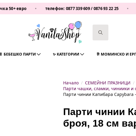
 евро
•
телефон:
0877 339 609
/
0876 93 22 25
•
Vanila
Search
for:
🍼 БЕБЕШКО ПАРТИ
✨ КАТЕГОРИИ
🥂 МОМИНСКО И ЕР
Начало
СЕМЕЙНИ ПРАЗНИЦИ
Парти чашки, сламки, чиниики и 
Парти чинии Капибара Capybara – 
Парти чинии К
броя, 18 см ва