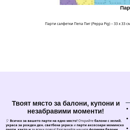
Пар
Парти салфетки Пепа Пиг (Peppa Pig) – 33 x 33
Твоят място за балони, купони и
незабравими моменти!
🎈
Всичко за вашето парти на едно място!
Открийте
балони с хелий
,
украса за рожден ден
,
сватбена украса
и
парти аксесоари моминско
парти, както и
за всеки повод! Разгледайте нашите
фолиеви балони
,