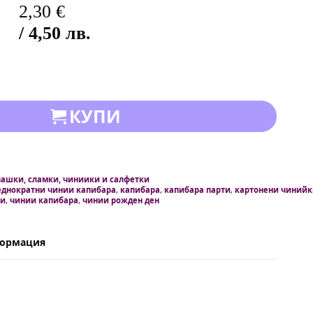
2,30
€
/ 4,50 лв.
КУПИ
чашки, сламки, чиниики и салфетки
еднократни чинии капибара
,
капибара
,
капибара парти
,
картонени чинийк
ии
,
чинии капибара
,
чинии рожден ден
формация