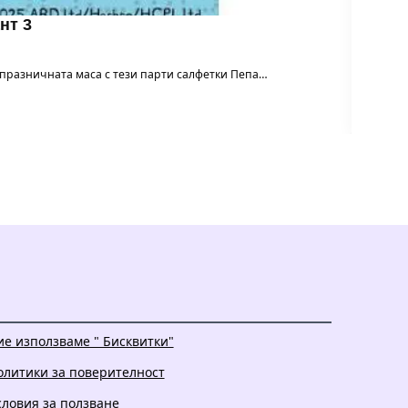
нт 3
м празничната маса с тези парти салфетки Пепа…
Балон 
ие използваме " Бисквитки"
олитики за поверителност
словия за ползване