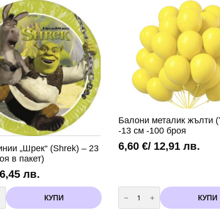
Балони металик жълти (Y
-13 см -100 броя
6,60
€
/ 12,91 лв.
нии „Шрек“ (Shrek) – 23
роя в пакет)
 6,45 лв.
во
количество
за
КУПИ
КУПИ
Балони
металик
жълти