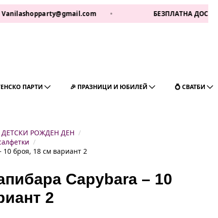
shopparty@gmail.com
•
БЕЗПЛАТНА ДОСТАВКА ЗА 1 
ГЕНСКО ПАРТИ
🎉 ПРАЗНИЦИ И ЮБИЛЕЙ
💍 СВАТБИ
ДЕТСКИ РОЖДЕН ДЕН
салфетки
10 броя, 18 см вариант 2
апибара Capybara – 10
риант 2