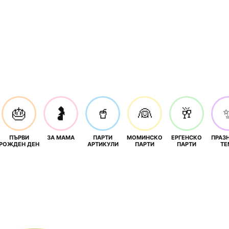
🎂
🤰
🥤
👰
🥂
ПЪРВИ
ЗА МАМА
ПАРТИ
МОМИНСКО
ЕРГЕНСКО
ПРАЗ
И
РОЖДЕН ДЕН
АРТИКУЛИ
ПАРТИ
ПАРТИ
ТЕ