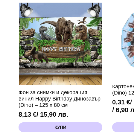
Картонен
Фон за снимки и декорация –
(Dino) 1
винил Happy Birthday Динозавър
0,31
€
/
(Dino) – 125 x 80 см
Price
/ 6,90 
8,13
€
/ 15,90 лв.
range:
0,31 €
This
КУПИ
product
/