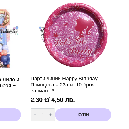
Парти чинии Happy Birthday
а Лило и
Принцеса – 23 см, 10 броя
 броя +
вариант 3
2,30
€
/ 4,50 лв.
количество
за
КУПИ
Парти
чинии
Happy