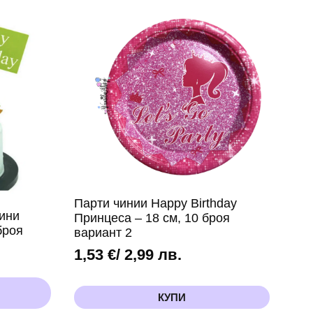
Birthday
Принцеса
–
23
см,
10
броя
вариант
3
Парти чинии Happy Birthday
ини
Принцеса – 18 см, 10 броя
броя
вариант 2
1,53
€
/ 2,99 лв.
КУПИ