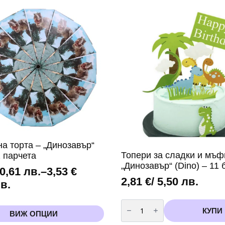
арка
Лило
и
Стич
(Lilo
and
Stitch)-
60
броя
+
помпа
а торта – „Динозавър“
Топери за сладки и мъф
2 парчета
„Динозавър“ (Dino) – 11 
 0,61 лв.
–
3,53
€
2,81
€
/ 5,50 лв.
лв.
количество
за
КУПИ
ВИЖ ОПЦИИ
Топери
за