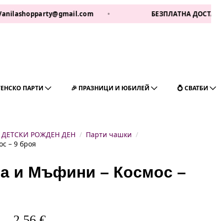
opparty@gmail.com
•
БЕЗПЛАТНА ДОСТАВКА ЗА 1 РАБ
ГЕНСКО ПАРТИ
🎉 ПРАЗНИЦИ И ЮБИЛЕЙ
💍 СВАТБИ
ДЕТСКИ РОЖДЕН ДЕН
Парти чашки
с – 9 броя
та и Мъфини – Космос –
2,56
€