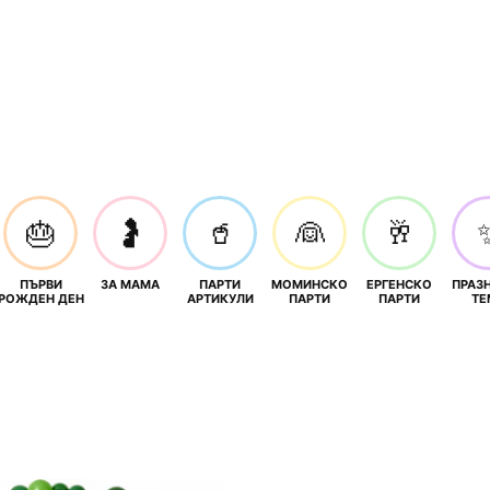
🎂
🤰
🥤
👰
🥂
ПЪРВИ
ЗА МАМА
ПАРТИ
МОМИНСКО
ЕРГЕНСКО
ПРАЗ
И
РОЖДЕН ДЕН
АРТИКУЛИ
ПАРТИ
ПАРТИ
ТЕ