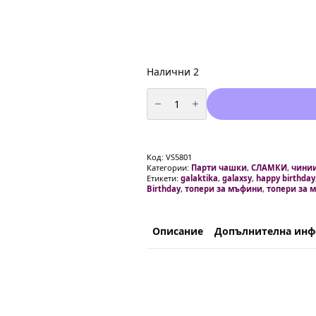
Налични 2
количество
за
Топери
за
Торта
и
Мъфини
Код:
VS5801
-
Категории:
Парти чашки
,
СЛАМКИ
,
чинии
Космос
Етикети:
galaktika
,
galaxsy
,
happy birthday
-
Birthday
,
топери за мъфини
,
топери за 
9
броя
Описание
Допълнителна ин