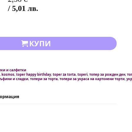
/ 5,01 лв.
КУПИ
ки и салфетки
,
kosmos
,
toper happy birthday
,
toper za torta
,
toperi
,
топер за рожден ден
,
то
мъфини и сладки
,
топери за торта
,
топери за украса на картонени торти
,
укр
формация