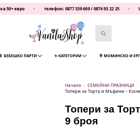
ро
•
телефон:
0877 339 609
/
0876 93 22 25
•
Vanilash
Search
for:
🍼 БЕБЕШКО ПАРТИ
✨ КАТЕГОРИИ
🥂 МОМИНСКО И ЕР
Начало
СЕМЕЙНИ ПРАЗНИЦИ
Топери за Торта и Мъфини – Космо
Топери за Тор
9 броя