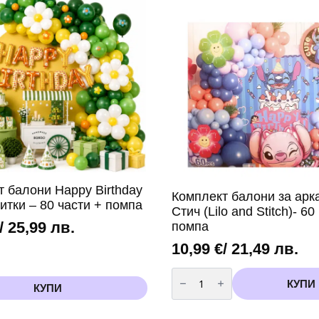
т балони Happy Birthday
Комплект балони за арк
итки – 80 части + помпа
Стич (Lilo and Stitch)- 60
/ 25,99 лв.
помпа
10,99
€
/ 21,49 лв.
количество
за
КУПИ
КУПИ
Комплект
балони
за