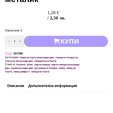
1,28
€
/ 2,50 лв.
Налични 3
количество
КУПИ
за
Свещ
цифра
1
Код:
-
VS1780
сребро
Категории:
,
Свещ за торта за рожден ден
Свещи и топери за
металик
,
торта за 1ви рожде ден
Свещички и Торти
Етикети:
,
,
,
kosmos
silver
парти свещи
парти свещи за рожден
,
,
,
,
ден
първи рожден ден
рд свещи и топери
свещ
свещ за
,
,
торта
свещ цифра 1
свещи за торта
Описание
Допълнителна информация