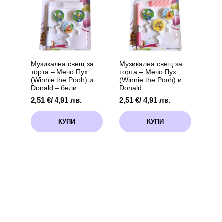
13
13
см
см
Музикална свещ за
Музикална свещ за
торта – Мечо Пух
торта – Мечо Пух
(Winnie the Pooh) и
(Winnie the Pooh) и
Donald – бели
Donald
2,51
€
/ 4,91 лв.
2,51
€
/ 4,91 лв.
КУПИ
КУПИ