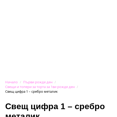
Начало
Първи рожде ден
Свещи и топери за торта за 1ви рожде ден
Свещ цифра 1 – сребро металик
Свещ цифра 1 – сребро
металик