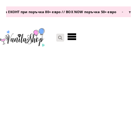
а ЕКОНТ при поръчка 80+ евро // BOX NOW поръчка 50+ евро
•
телефо
Search
for: