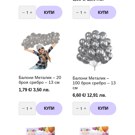
количество
количество
за
за
КУПИ
КУПИ
Свещи
Балони
за
хром
торта
Shiny
Коте
Silver
с
сребро
дървени
33
клечки
см
–
-
7
5
см,
броя
5
броя
Балони Металик – 20
Балони Металик –
броя сребро – 13 см
100 броя сребро – 13
см
1,79
€
/ 3,50 лв.
6,60
€
/ 12,91 лв.
количество
количество
за
за
КУПИ
КУПИ
Балони
Балони
Металик
Металик
-
-
20
100
броя
броя
сребро
сребро
-
-