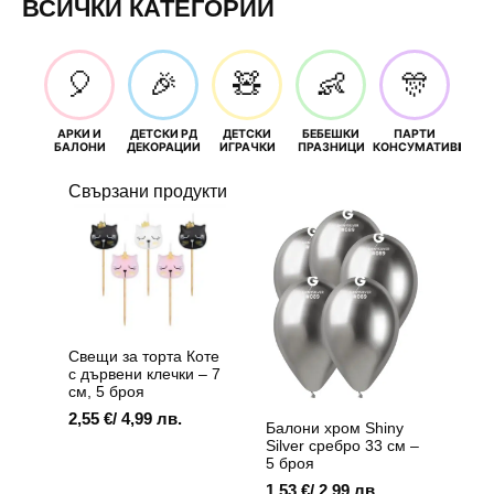
ВСИЧКИ КАТЕГОРИИ
🎈
🎉
🧸
👶
🎊
АРКИ И
ДЕТСКИ РД
ДЕТСКИ
БЕБЕШКИ
ПАРТИ
П
БАЛОНИ
ДЕКОРАЦИИ
ИГРАЧКИ
ПРАЗНИЦИ
КОНСУМАТИВИ
РОЖД
Свързани продукти
Свещи за торта Коте
с дървени клечки – 7
см, 5 броя
2,55
€
/ 4,99 лв.
Балони хром Shiny
Silver сребро 33 см –
5 броя
1,53
€
/ 2,99 лв.