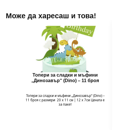
Може да харесаш и това!
Топери за сладки и мъфини
Муз
„Динозавър“ (Dino) – 11 броя
Пух
Топери за сладки и мъфини „Динозавър“ (Dino) –
11 броя с размери 20 х 11 см | 12 х 7см Цената е
🎂 М
за пакет
Всичк
духа
кра