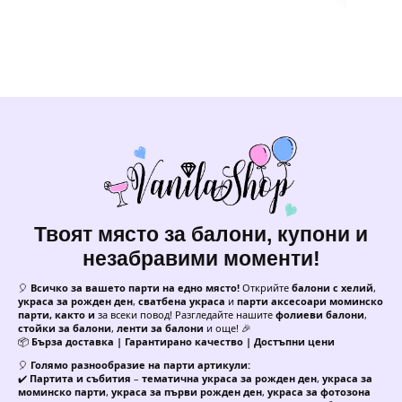
Твоят място за балони, купони и
незабравими моменти!
🎈
Всичко за вашето парти на едно място!
Открийте
балони с хелий
,
украса за рожден ден
,
сватбена украса
и
парти аксесоари моминско
парти, както и
за всеки повод! Разгледайте нашите
фолиеви балони
,
стойки за балони
,
ленти за балони
и още! 🎉
📦
Бърза доставка | Гарантирано качество | Достъпни цени
🎈
Голямо разнообразие на парти артикули:
✔️
Партита и събития
–
тематична украса за рожден ден
,
украса за
моминско парти
,
украса за първи рожден ден
,
украса за фотозона