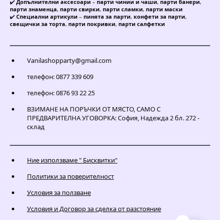
✔️
Допълнителни аксесоари
–
парти чинии и чаши
,
парти банери
,
парти знаменца
,
парти свирки
,
парти сламки
,
парти маски
✔️
Специални артикули
–
пинята за парти
,
конфети за парти
,
свещички за торта
,
парти покривки
,
парти салфетки
Vanilashopparty@gmail.com
телефон: 0877 339 609
телефон: 0876 93 22 25
ВЗИМАНЕ НА ПОРЪЧКИ ОТ МЯСТО, САМО С
ПРЕДВАРИТЕЛНА УГОВОРКА: София, Надежда 2 бл. 272 -
склад
Ние използваме " Бисквитки"
Политики за поверителност
Условия за ползване
Условия и Договор за сделка от разстояние