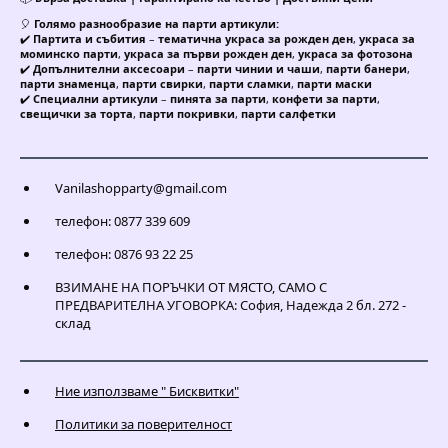
🎈
Голямо разнообразие на парти артикули:
✔️
Партита и събития
–
тематична украса за рожден ден
,
украса за
моминско парти
,
украса за първи рожден ден
,
украса за фотозона
✔️
Допълнителни аксесоари
–
парти чинии и чаши
,
парти банери
,
парти знаменца
,
парти свирки
,
парти сламки
,
парти маски
✔️
Специални артикули
–
пинята за парти
,
конфети за парти
,
свещички за торта
,
парти покривки
,
парти салфетки
Vanilashopparty@gmail.com
телефон: 0877 339 609
телефон: 0876 93 22 25
ВЗИМАНЕ НА ПОРЪЧКИ ОТ МЯСТО, САМО С
ПРЕДВАРИТЕЛНА УГОВОРКА: София, Надежда 2 бл. 272 -
склад
Ние използваме " Бисквитки"
Политики за поверителност