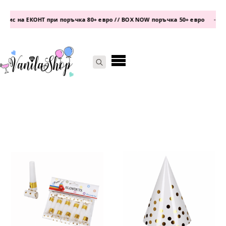
фис на ЕКОНТ при поръчка 80+ евро // BOX NOW поръчка 50+ евро
•
т
Search
for: