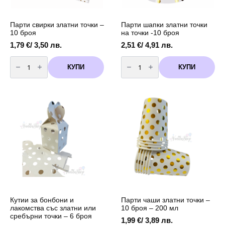
Парти свирки златни точки –
Парти шапки златни точки
10 броя
на точки -10 броя
1,79
€
/ 3,50 лв.
2,51
€
/ 4,91 лв.
количество
количество
за
за
КУПИ
КУПИ
Парти
Парти
свирки
шапки
златни
златни
точки
точки
-
на
10
точки
броя
-10
броя
Кутии за бонбони и
Парти чаши златни точки –
лакомства със златни или
10 броя – 200 мл
сребърни точки – 6 броя
1,99
€
/ 3,89 лв.