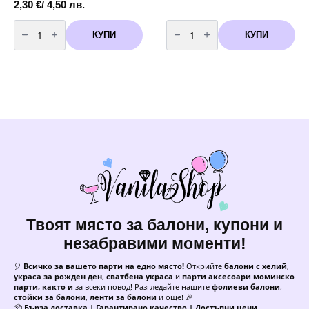
2,30
€
/ 4,50 лв.
количество
количество
за
за
КУПИ
КУПИ
Кутии
Парти
за
чаши
бонбони
златни
и
точки
лакомства
-
със
10
златни
броя
или
-
сребърни
200
точки
мл
-
6
броя
Твоят място за балони, купони и
незабравими моменти!
🎈
Всичко за вашето парти на едно място!
Открийте
балони с хелий
,
украса за рожден ден
,
сватбена украса
и
парти аксесоари моминско
парти, както и
за всеки повод! Разгледайте нашите
фолиеви балони
,
стойки за балони
,
ленти за балони
и още! 🎉
📦
Бърза доставка | Гарантирано качество | Достъпни цени