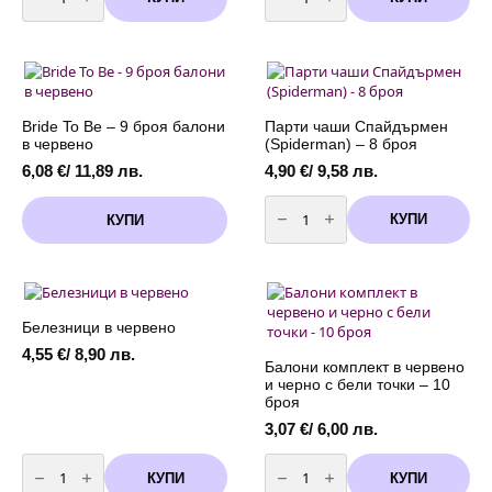
Балон
Балони
Сърце
"Мрамор"
Мини
/6
Маус
броя/
(
Minnie
Mouse)
-
45
Bride To Be – 9 броя балони
Парти чаши Спайдърмен
см
в червено
(Spiderman) – 8 броя
6,08
€
/ 11,89 лв.
4,90
€
/ 9,58 лв.
количество
за
КУПИ
КУПИ
Парти
чаши
Спайдърмен
(Spiderman)
-
8
броя
Белезници в червено
4,55
€
/ 8,90 лв.
Балони комплект в червено
и черно с бели точки – 10
броя
3,07
€
/ 6,00 лв.
количество
количество
за
за
КУПИ
КУПИ
Белезници
Балони