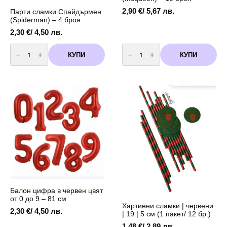
2,90
€
/ 5,67 лв.
Парти сламки Спайдърмен
(Spiderman) – 4 броя
2,30
€
/ 4,50 лв.
количество
количество
за
за
КУПИ
КУПИ
Парти
Комплект
сламки
балони
Спайдърмен
"
(Spiderman)
Колите"
-
(Mcqueen)
4
-
броя
10
броя
Балон цифра в червен цвят
от 0 до 9 – 81 см
Хартиени сламки | червени
2,30
€
/ 4,50 лв.
| 19 | 5 см (1 пакет/ 12 бр.)
1,48
€
/ 2,89 лв.