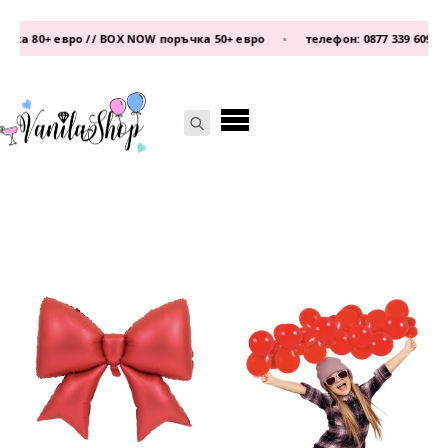
/ BOX NOW поръчка 50+ евро
•
телефон:
0877 339 609
/
0876 93 22 25
•
Search
for: