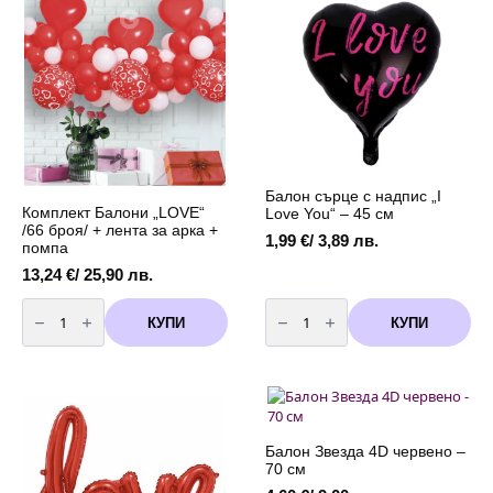
метра
+
батерии
-
бяла
студена
светлина
Балон сърце с надпис „I
Комплект Балони „LOVE“
Love You“ – 45 см
/66 броя/ + лента за арка +
1,99
€
/ 3,89 лв.
помпа
13,24
€
/ 25,90 лв.
количество
количество
за
за
КУПИ
КУПИ
Комплект
Балон
Балони
сърце
"LOVE"
с
/66
надпис
броя/
"I
+
Love
лента
You"
за
-
арка
45
Балон Звезда 4D червено –
+
см
70 см
помпа