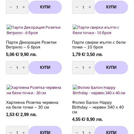
количество
количество
за
за
КУПИ
КУПИ
Парти
Свещи
чаши
-
червени
"Happy
-
Birthday"
10
-
броя
червени
-
13
броя
Парти Декорация Розетки
Парти свирки жълти с бели
Ветрило – 6 броя
точки – 10 броя
5,06
€
/ 9,90 лв.
1,79
€
/ 3,50 лв.
количество
количество
за
за
КУПИ
КУПИ
Парти
Парти
Декорация
свирки
Розетки
жълти
Ветрило
с
-
бели
6
точки
броя
-
10
броя
Хартиена Розетка червена
Фолио Балон Happy
на бели точки – 30 см
Birthday – червен 340 х 40
см
1,53
€
/ 2,99 лв.
4,55
€
/ 8,90 лв.
количество
количество
за
за
КУПИ
КУПИ