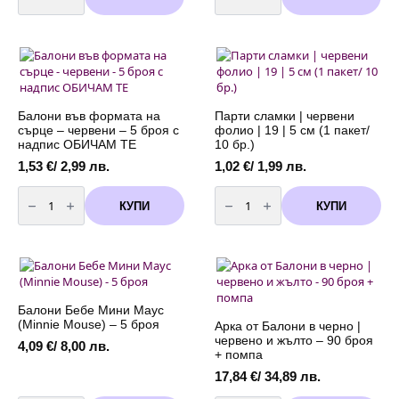
Хартиена
Фолио
Розетка
Балон
червена
Happy
на
Birthday
бели
-
точки
червен
-
340
30
х
см
40
см
Балони във формата на
Парти сламки | червени
сърце – червени – 5 броя с
фолио | 19 | 5 см (1 пакет/
надпис ОБИЧАМ ТЕ
10 бр.)
1,53
€
/ 2,99 лв.
1,02
€
/ 1,99 лв.
количество
количество
за
за
КУПИ
КУПИ
Балони
Парти
във
сламки
формата
|
на
червени
сърце
фолио
-
|
червени
19
-
|
5
5
Балони Бебе Мини Маус
броя
см
(Minnie Mouse) – 5 броя
Арка от Балони в черно |
с
(1
червено и жълто – 90 броя
надпис
пакет/
4,09
€
/ 8,00 лв.
ОБИЧАМ
10
+ помпа
ТЕ
бр.)
17,84
€
/ 34,89 лв.