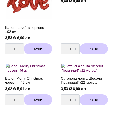
4,60
€
/ 9,00 лв.
Балон „Love“ в червено –
102 см
3,53
€
/ 6,90 лв.
количество
количество
за
за
КУПИ
КУПИ
Балон
Балон
"Love"
Звезда
в
4D
червено
червено
-
-
102
70
см
см
Балон Merry Christmas –
Сатенена лента „Весели
червен – 46 см
Празници!“ /22 метра/
3,02
€
/ 5,91 лв.
3,53
€
/ 6,90 лв.
количество
количество
за
за
КУПИ
КУПИ
Балон
Сатенена
Merry
лента
Christmas
"Весели
-
Празници!"