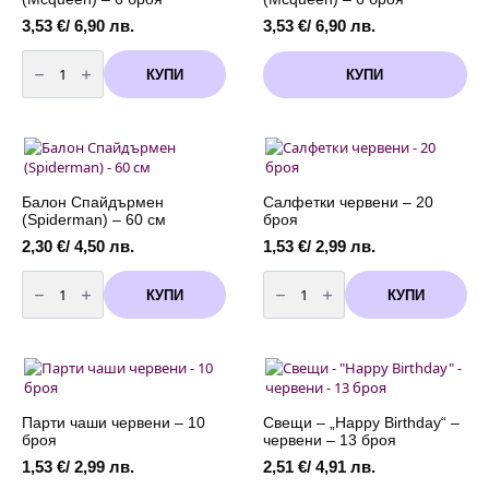
3,53
€
/ 6,90 лв.
3,53
€
/ 6,90 лв.
количество
за
КУПИ
КУПИ
Комплект
балони
"
Колите"
(Mcqueen)
-
6
броя
Балон Спайдърмен
Салфетки червени – 20
(Spiderman) – 60 см
броя
2,30
€
/ 4,50 лв.
1,53
€
/ 2,99 лв.
количество
количество
за
за
КУПИ
КУПИ
Балон
Салфетки
Спайдърмен
червени
(Spiderman)
-
-
20
60
броя
см
Парти чаши червени – 10
Свещи – „Happy Birthday“ –
броя
червени – 13 броя
1,53
€
/ 2,99 лв.
2,51
€
/ 4,91 лв.