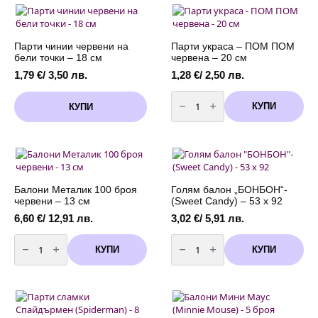
червен
/22
-
метра/
46
см
Парти чинии червени на
Парти украса – ПОМ ПОМ
бели точки – 18 см
червена – 20 см
1,79
€
/ 3,50 лв.
1,28
€
/ 2,50 лв.
количество
за
КУПИ
КУПИ
Парти
украса
-
ПОМ
ПОМ
червена
-
20
см
Балони Металик 100 броя
Голям балон „БОНБОН“-
червени – 13 см
(Sweet Candy) – 53 x 92
6,60
€
/ 12,91 лв.
3,02
€
/ 5,91 лв.
количество
количество
за
за
КУПИ
КУПИ
Балони
Голям
Металик
балон
100
"БОНБОН"-
броя
(Sweet
червени
Candy)
-
-
13
53