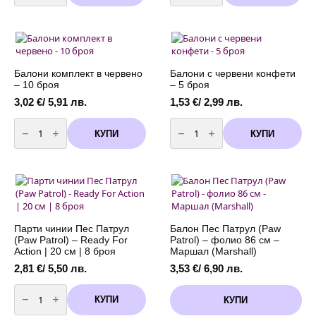
в
комплект
червено
в
червено
и
черно
с
бели
точки
Балони комплект в червено
Балони с червени конфети
-
– 10 броя
– 5 броя
10
броя
3,02
€
/ 5,91 лв.
1,53
€
/ 2,99 лв.
количество
количество
за
за
КУПИ
КУПИ
Балони
Балони
комплект
с
в
червени
червено
конфети
-
-
10
5
броя
броя
Парти чинии Пес Патрул
Балон Пес Патрул (Paw
(Paw Patrol) – Ready For
Patrol) – фолио 86 см –
Action | 20 cм | 8 броя
Маршал (Marshall)
2,81
€
/ 5,50 лв.
3,53
€
/ 6,90 лв.
количество
за
КУПИ
КУПИ
Парти
чинии