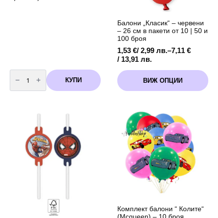
Балони „Класик“ – червени
– 26 см в пакети от 10 | 50 и
100 броя
1,53
€
/ 2,99 лв.
–
7,11
€
Price
/ 13,91 лв.
range:
количество
This
1,53 €
за
КУПИ
ВИЖ ОПЦИИ
product
Балон
/
Класик
has
2,99 лв.
Червен
multiple
through
(Red)
variants.
-
7,11 €
80
The
/
см
options
13,91 лв.
may
be
chosen
on
the
product
page
Комплект балони “ Колите“
(Mcqueen) – 10 броя