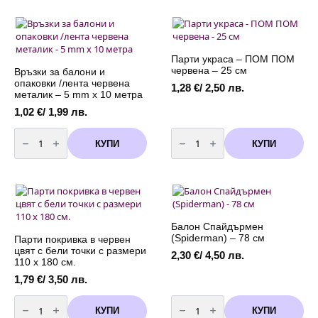
балони
и
опаковки
/
лента
червена
-
Парти украса – ПОМ ПОМ
5mm
червена – 25 см
Връзки за балони и
х
опаковки /лента червена
20
1,28
€
/ 2,50 лв.
метра
металик – 5 mm х 10 метра
1,02
€
/ 1,99 лв.
количество
количество
за
за
КУПИ
КУПИ
Връзки
Парти
за
украса
балони
-
и
ПОМ
опаковки
ПОМ
/
червена
лента
-
червена
25
металик
см
Балон Спайдърмен
-
(Spiderman) – 78 см
Парти покривка в червен
5
цвят с бели точки с размери
mm
2,30
€
/ 4,50 лв.
х
110 х 180 см.
10
метра
1,79
€
/ 3,50 лв.
количество
количество
за
за
КУПИ
КУПИ
Парти
Балон