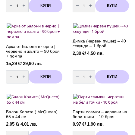
количество
количество
за
за
КУПИ
КУПИ
Балони
Арка
Бебе
от
Мини
Балони
Маус
в
(Minnie
черно
Mouse)
|
-
червено
5
и
броя
жълто
Димка (червен пушек) – 40
-
секунди – 1 брой
Арка от Балони в черно |
90
червено и жълто – 90 броя
броя
2,30
€
/ 4,50 лв.
+
+ помпа
помпа
15,29
€
/ 29,90 лв.
количество
количество
за
за
КУПИ
КУПИ
Арка
Димка
от
(червен
Балони
пушек)
в
-
черно
40
|
секунди
червено
-
и
1
жълто
брой
Балон Колите ( McQueen)
Парти сламки – червени на
-
65 x 44 см
бели точки – 10 броя
90
броя
2,05
€
/ 4,01 лв.
0,97
€
/ 1,90 лв.
+
помпа
количество
количество