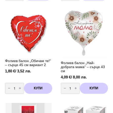
сърце
сърце
-
-
червени
червени
-
-
10
5
броя
броя
с
с
надпис
надпис
ОБИЧАМ
ОБИЧАМ
ТЕ
ТЕ
вариант
вариант
4
3
Фолиев балон „Обичам те!“
Фолиев балон „Най-
– сърце 45 см вариант 2
добрата мама“ – сърце 43
см
1,80
€
/ 3,52 лв.
4,09
€
/ 8,00 лв.
количество
количество
за
за
КУПИ
КУПИ
Фолиев
Фолиев
балон
балон
„Обичам
„Най-
те!“
добрата
–
мама“
сърце
–
45
сърце