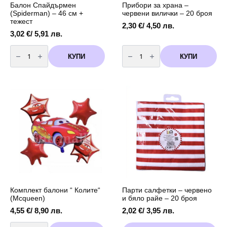
Балон Спайдърмен
Прибори за храна –
(Spiderman) – 46 см +
червени вилички – 20 броя
тежест
2,30
€
/ 4,50 лв.
3,02
€
/ 5,91 лв.
количество
количество
за
за
КУПИ
КУПИ
Балон
Прибори
Спайдърмен
за
(Spiderman)
храна
-
-
46
червени
см
вилички
+
-
тежест
20
броя
Комплект балони “ Колите“
Парти салфетки – червено
(Mcqueen)
и бяло райе – 20 броя
4,55
€
/ 8,90 лв.
2,02
€
/ 3,95 лв.
количество