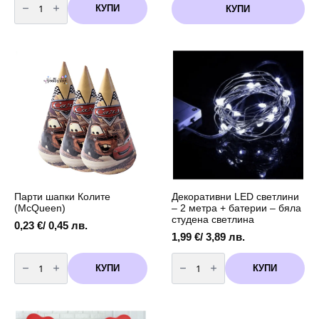
за
КУПИ
КУПИ
Комплект
балони
"
Колите"
(Mcqueen)
Парти шапки Колите
Декоративни LED светлини
(McQueen)
– 2 метра + батерии – бяла
студена светлина
0,23
€
/ 0,45 лв.
1,99
€
/ 3,89 лв.
количество
количество
за
за
КУПИ
КУПИ
Парти
Декоративни
шапки
LED
Колите
светлини
(McQueen)
-
2