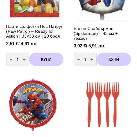
Парти салфетки Пес Патрул
Балон Спайдърмен
(Paw Patrol) – Ready for
(Spiderman) – 43 см +
Action | 33×33 cм | 20 броя
тежест
2,51
€
/ 4,91 лв.
3,02
€
/ 5,91 лв.
количество
количество
за
за
КУПИ
КУПИ
Парти
Балон
салфетки
Спайдърмен
Пес
(Spiderman)
Патрул
-
(Paw
43
Patrol)
см
-
+
Ready
тежест
for
Action
|
33x33
cм
|
20
броя