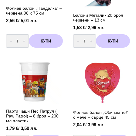
Фолиев балон „Панделка“ –
червена 98 х 75 см
Балони Металик 20 броя
червени – 13 см
2,56
€
/ 5,01 лв.
1,53
€
/ 2,99 лв.
количество
количество
за
за
КУПИ
КУПИ
Фолиев
Балони
балон
Металик
„Панделка“
20
–
броя
червена
червени
98
-
х
13
75
см
см
Парти чаши Пес Патрул (
Фолиев балон „Обичам те!“
Paw Patrol) – 8 броя – 200
с мече – сърце 45 см
мл пластик
2,04
€
/ 3,99 лв.
1,79
€
/ 3,50 лв.