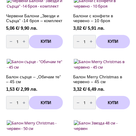
Love
This
you"
Much
-
-
45
105
Червени Балони „Звезди и
Балони с конфети в
см
см
Сърца“ -14 броя – комплект
червено – 10 броя
5,06
€
/ 9,90 лв.
3,02
€
/ 5,91 лв.
количество
количество
за
за
КУПИ
КУПИ
Червени
Балони
Балони
с
"Звезди
конфети
и
в
Сърца"
червено
-14
-
броя
10
-
броя
комплект
Балон сърце – „Обичам те“
Балон Merry Christmas в
– 45 см
червено – 45 см
1,53
€
/ 2,99 лв.
3,32
€
/ 6,49 лв.
количество
количество
за
за
КУПИ
КУПИ
Балон
Балон
сърце
Merry
-
Christmas
"Обичам
в
те"
червено
-
-
45
45
см
см