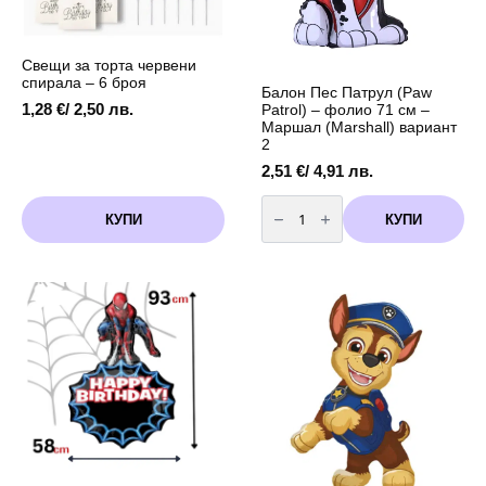
Свещи за торта червени
спирала – 6 броя
Балон Пес Патрул (Paw
1,28
€
/ 2,50 лв.
Patrol) – фолио 71 см –
Маршал (Marshall) вариант
2
2,51
€
/ 4,91 лв.
количество
за
КУПИ
КУПИ
Балон
Пес
Патрул
(Paw
Patrol)
-
фолио
71
см
-
Маршал
(Marshall)
вариант
2