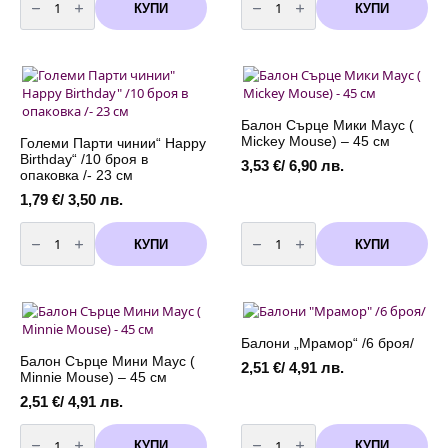
за
за
КУПИ
КУПИ
Балон
Парти
Колите
сламки
(
-
McQueen)
червени
65
на
x
бели
44
точки
см
-
10
Балон Сърце Мики Маус (
броя
Mickey Mouse) – 45 см
Големи Парти чинии“ Happy
Birthday“ /10 броя в
3,53
€
/ 6,90 лв.
опаковка /- 23 см
1,79
€
/ 3,50 лв.
количество
количество
за
за
КУПИ
КУПИ
Големи
Балон
Парти
Сърце
чинии"
Мики
Happy
Маус
Birthday"
(
/10
Mickey
броя
Mouse)
Балони „Мрамор“ /6 броя/
в
-
опаковка
45
Балон Сърце Мини Маус (
2,51
€
/ 4,91 лв.
/-
см
Minnie Mouse) – 45 см
23
см
2,51
€
/ 4,91 лв.
количество
количество
за
за
КУПИ
КУПИ