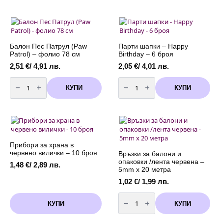
Пес
Патрул
(Paw
Patrol)
-
Ready
For
Балон Пес Патрул (Paw
Парти шапки – Happy
Action
Patrol) – фолио 78 см
Birthday – 6 броя
|
20
2,51
€
/ 4,91 лв.
2,05
€
/ 4,01 лв.
cм
|
количество
количество
8
за
за
КУПИ
КУПИ
броя
Балон
Парти
Пес
шапки
Патрул
-
(Paw
Happy
Patrol)
Birthday
-
-
фолио
6
78
броя
см
Прибори за храна в
червено вилички – 10 броя
Връзки за балони и
опаковки /лента червена –
1,48
€
/ 2,89 лв.
5mm х 20 метра
1,02
€
/ 1,99 лв.
количество
за
КУПИ
КУПИ
Връзки
за