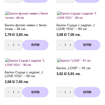
покривка
Спайдърмен
в
(Spiderman)
червен
-
цвят
78
с
см
бели
точки
с
Балон фолио чевен с бели
Балон Сърце с надпис „I
размери
точки – 46 см
LOVE YOU“ – 90 см
110
х
1,79
€
/ 3,50 лв.
3,58
€
/ 7,00 лв.
180
см.
количество
количество
за
за
КУПИ
КУПИ
Балон
Балон
фолио
Сърце
чевен
с
с
надпис
бели
"I
точки
LOVE
-
YOU"
Балон „LOVE“ – 91 см
46
-
см
90
Балон Сърце с надпис „I
3,02
€
/ 5,91 лв.
см
LOVE YOU“ – 90 см
3,58
€
/ 7,00 лв.
количество
количество
за
за
КУПИ
КУПИ
Балон
Балон
Сърце
"LOVE"
с
-
надпис
91