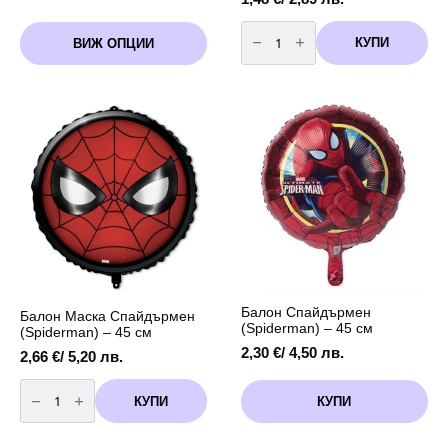
количество
This
за
КУПИ
ВИЖ ОПЦИИ
product
Хартиени
сламки
has
|
multiple
червени
variants.
|
19
The
|
options
5
may
см
(1
be
пакет/
chosen
12
бр.)
on
the
product
page
Балон Спайдърмен
Балон Маска Спайдърмен
(Spiderman) – 45 см
(Spiderman) – 45 см
2,30
€
/ 4,50 лв.
2,66
€
/ 5,20 лв.
количество
за
КУПИ
КУПИ
Балон
Маска
Спайдърмен