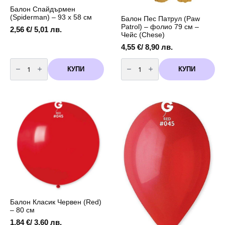
Балон Спайдърмен
(Spiderman) – 93 x 58 см
Балон Пес Патрул (Paw
Patrol) – фолио 79 см –
2,56
€
/ 5,01 лв.
Чейс (Chese)
4,55
€
/ 8,90 лв.
количество
количество
за
за
КУПИ
КУПИ
Балон
Балон
Спайдърмен
Пес
(Spiderman)
Патрул
-
(Paw
93
Patrol)
x
-
58
фолио
см
79
см
-
Чейс
(Chese)
Балон Класик Червен (Red)
– 80 см
1,84
€
/ 3,60 лв.