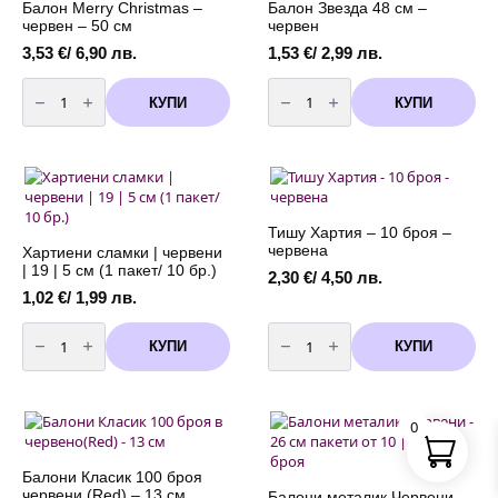
Балон Merry Christmas –
Балон Звезда 48 см –
червен – 50 см
червен
3,53
€
/ 6,90 лв.
1,53
€
/ 2,99 лв.
количество
количество
за
за
КУПИ
КУПИ
Балон
Балон
Merry
Звезда
Christmas
48
-
см
червен
-
-
червен
50
см
Тишу Хартия – 10 броя –
червена
Хартиени сламки | червени
| 19 | 5 см (1 пакет/ 10 бр.)
2,30
€
/ 4,50 лв.
1,02
€
/ 1,99 лв.
количество
количество
за
за
КУПИ
КУПИ
Хартиени
Тишу
сламки
Хартия
|
-
червени
10
|
броя
0
19
-
|
червена
5
см
Балони Класик 100 броя
(1
червени (Red) – 13 см
Балони металик Червени –