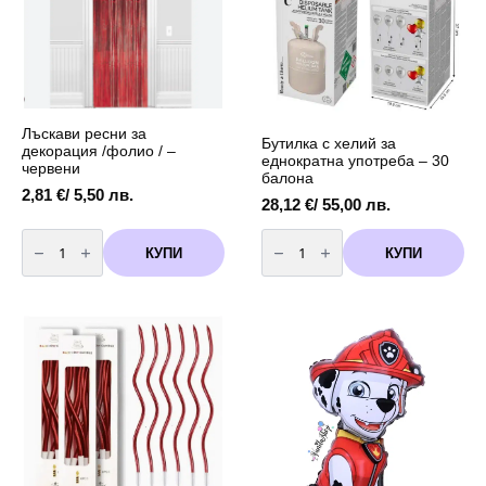
см
43
вариант
см
2
Лъскави ресни за
Бутилка с хелий за
декорация /фолио / –
еднократна употреба – 30
червени
балона
2,81
€
/ 5,50 лв.
28,12
€
/ 55,00 лв.
количество
количество
за
за
КУПИ
КУПИ
Лъскави
Бутилка
ресни
с
за
хелий
декорация
за
/
еднократна
фолио
употреба
/
-
-
30
червени
балона