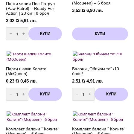
(Mcqueen) – 6 броя
Парти чинии Пес Патрул
(Paw Patrol) – Ready For
3,53
€
/ 6,90 лв.
Action | 23 cм | 8 броя
3,02
€
/ 5,91 лв.
количество
за
КУПИ
КУПИ
Парти
чинии
Пес
Патрул
(Paw
Patrol)
-
Ready
For
Парти шапки Колите
Балони „Обичам те“ /10
Action
(McQueen)
броя/
|
23
0,23
€
/ 0,45 лв.
2,51
€
/ 4,91 лв.
cм
|
количество
количество
8
за
за
КУПИ
КУПИ
броя
Парти
Балони
шапки
"Обичам
Колите
те"
(McQueen)
/10
броя/
Комплект балони “ Колите“
Комплект балони “ Колите“
(Mcqueen) – 6 броя
(Mcqueen) – 6 броя