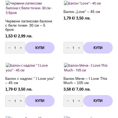
"I
см
LOVE
YOU"
Балон „Love“ – 45 см
-
90
1,79
€
/ 3,50 лв.
см
Червени латексови балони
с бели точки- 30 см – 5
броя
1,53
€
/ 2,99 лв.
количество
количество
за
за
КУПИ
КУПИ
Червени
Балон
латексови
"Love"
балони
-
с
45
бели
см
точки-
30
см
-
Балон с надпис “ I Love you“
Балон Мече – I Love This
5
– 45 см
Much – 105 см
броя
1,79
€
/ 3,50 лв.
3,58
€
/ 7,00 лв.
количество
количество
за
за
КУПИ
КУПИ
Балон
Балон
с
Мече
надпис
-
"
I
I
Love