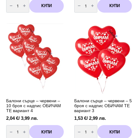
количество
количество
за
за
КУПИ
КУПИ
Парти
Фолиев
чаши
балон
Пес
„Обичам
Патрул
те!“
(
с
Paw
мече
Patrol)
–
-
сърце
8
45
броя
см
-
200
мл
пластик
Балони сърце – червени –
Балони сърце – червени – 5
10 броя с надпис ОБИЧАМ
броя с надпис ОБИЧАМ ТЕ
ТЕ вариант 4
вариант 3
2,04
€
/ 3,99 лв.
1,53
€
/ 2,99 лв.
количество
количество
за
за
КУПИ
КУПИ
Балони
Балони