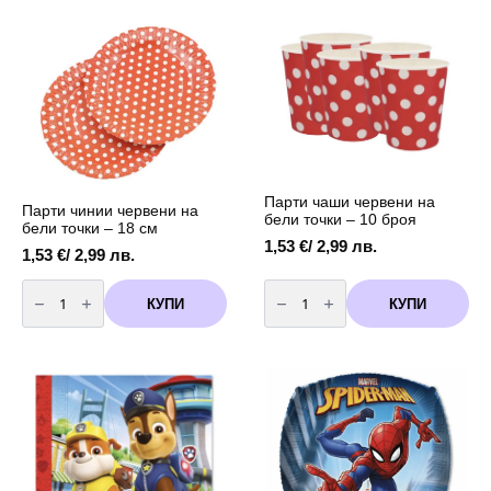
(Spiderman)
-
45
см
Парти чаши червени на
Парти чинии червени на
бели точки – 10 броя
бели точки – 18 см
1,53
€
/ 2,99 лв.
1,53
€
/ 2,99 лв.
количество
количество
за
за
КУПИ
КУПИ
Парти
Парти
чинии
чаши
червени
червени
на
на
бели
бели
точки
точки
-
-
18
10
см
броя