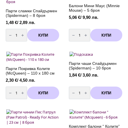
см
x
92
Балони Мини Маус (Minnie
Mouse) – 5 броя
Парти сламки Спайдърмен
(Spiderman) – 8 броя
5,06
€
/ 9,90 лв.
1,48
€
/ 2,89 лв.
количество
количество
за
за
КУПИ
КУПИ
Парти
Балони
сламки
Мини
Спайдърмен
Маус
(Spiderman)
(Minnie
-
Mouse)
8
-
броя
5
Парти чаши Спайдърмен
броя
(Spiderman) – 10 броя
Парти Покривка Колите
(McQueen) – 110 х 180 см
1,84
€
/ 3,60 лв.
2,30
€
/ 4,50 лв.
количество
количество
за
за
КУПИ
КУПИ
Парти
Парти
Покривка
чаши
Колите
Спайдърмен
(McQueen)
(Spiderman)
-
-
110
10
х
броя
180
см
Комплект балони “ Колите“