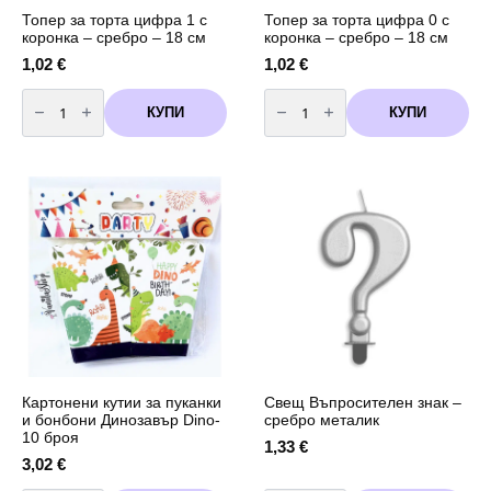
Топер за торта цифра 1 с
Топер за торта цифра 0 с
коронка – сребро – 18 см
коронка – сребро – 18 см
1,02
€
1,02
€
количество
количество
за
за
КУПИ
КУПИ
Топер
Топер
за
за
торта
торта
цифра
цифра
1
0
с
с
коронка
коронка
-
-
сребро
сребро
-
-
18
18
см
см
Картонени кутии за пуканки
Свещ Въпросителен знак –
и бонбони Динозавър Dino-
сребро металик
10 броя
1,33
€
3,02
€