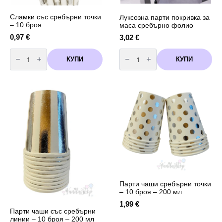
Сламки със сребърни точки
Луксозна парти покривка за
– 10 броя
маса сребърно фолио
0,97
€
3,02
€
количество
количество
за
за
КУПИ
КУПИ
Сламки
Луксозна
със
парти
сребърни
покривка
точки
за
-
маса
10
сребърно
броя
фолио
Парти чаши сребърни точки
– 10 броя – 200 мл
1,99
€
Парти чаши със сребърни
линии – 10 броя – 200 мл