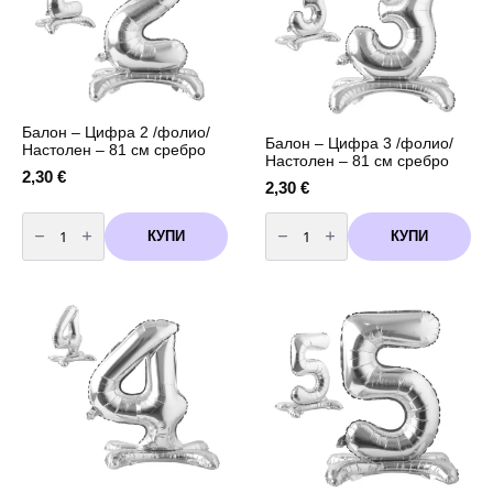
см
см
сребро
сребро
Балон – Цифра 2 /фолио/
Балон – Цифра 3 /фолио/
Настолен – 81 см сребро
Настолен – 81 см сребро
2,30
€
2,30
€
количество
количество
за
за
КУПИ
КУПИ
Балон
Балон
-
-
Цифра
Цифра
2
3
/
/
фолио/
фолио/
Настолен
Настолен
-
-
81
81
см
см
сребро
сребро