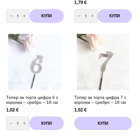
1,79
€
количество
количество
за
за
КУПИ
КУПИ
Парти
Топер
чинии
Happy
със
Birthday
сребърни
сребро
точки
-
8
броя
-
18,5
см
Топер за торта цифра 6 с
Топер за торта цифра 7 с
коронка – сребро – 18 см
коронка – сребро – 18 см
1,02
€
1,02
€
количество
за
КУПИ
КУПИ
Топер
за
торта