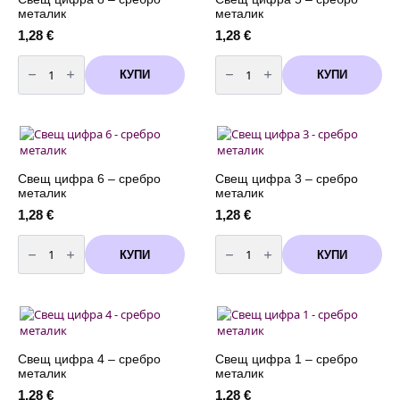
металик
металик
1,28
€
1,28
€
количество
количество
за
за
КУПИ
КУПИ
Свещ
Свещ
цифра
цифра
8
5
-
-
сребро
сребро
металик
металик
Свещ цифра 6 – сребро
Свещ цифра 3 – сребро
металик
металик
1,28
€
1,28
€
количество
количество
за
за
КУПИ
КУПИ
Свещ
Свещ
цифра
цифра
6
3
-
-
сребро
сребро
металик
металик
Свещ цифра 4 – сребро
Свещ цифра 1 – сребро
металик
металик
1,28
€
1,28
€