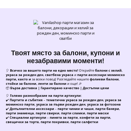
Твоят място за балони, купони и
незабравими моменти!
🎈
Всичко за вашето парти на едно място!
Открийте
балони с хелий
,
украса за рожден ден
,
сватбена украса
и
парти аксесоари моминско
парти, както и
за всеки повод! Разгледайте нашите
фолиеви балони
,
стойки за балони
,
ленти за балони
и още! 🎉
📦
Бърза доставка | Гарантирано качество | Достъпни цени
🎈
Голямо разнообразие на парти артикули:
✔️
Партита и събития
–
тематична украса за рожден ден
,
украса за
моминско парти
,
украса за първи рожден ден
,
украса за фотозона
✔️
Допълнителни аксесоари
–
парти чинии и чаши
,
парти банери
,
парти знаменца
,
парти свирки
,
парти сламки
,
парти маски
✔️
Специални артикули
–
пинята за парти
,
конфети за парти
,
свещички за торта
,
парти покривки
,
парти салфетки