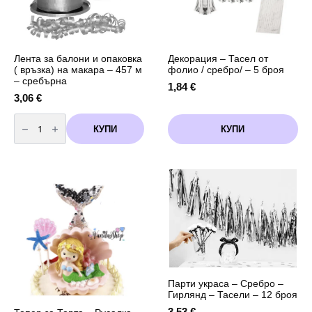
Лента за балони и опаковка
Декорация – Тасел от
( връзка) на макара – 457 м
фолио / сребро/ – 5 броя
– сребърна
1,84
€
3,06
€
количество
за
КУПИ
КУПИ
Лента
за
балони
и
опаковка
(
връзка)
на
макара
-
457
м
-
сребърна
Парти украса – Сребро –
Гирлянд – Тасели – 12 броя
3,53
€