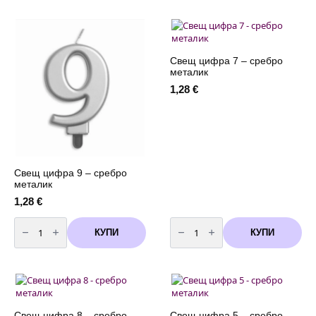
с
със
конфети
сребърни
-
конфети
20
50
броя
см
Свещ цифра 7 – сребро
металик
1,28
€
Свещ цифра 9 – сребро
металик
1,28
€
количество
количество
за
за
КУПИ
КУПИ
Свещ
Свещ
цифра
цифра
9
7
-
-
сребро
сребро
металик
металик
Свещ цифра 8 – сребро
Свещ цифра 5 – сребро