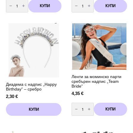
количество
количество
за
за
КУПИ
КУПИ
Картонени
Свещ
кутии
Въпросителен
за
знак
пуканки
-
и
сребро
бонбони
металик
Динозавър
Dino-
10
броя
Ленти за моминско парти
сребърен надпис „Team
Диадема с надпис „Happy
Bride“
Birthday“ – сребро
4,35
€
2,30
€
количество
за
КУПИ
КУПИ
Ленти
за
моминско
парти
сребърен
надпис