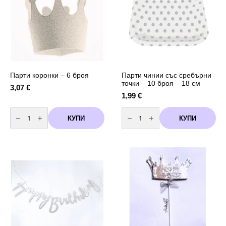
81
см
сребро
Парти коронки – 6 броя
Парти чинии със сребърни
точки – 10 броя – 18 см
3,07
€
1,99
€
количество
количество
за
за
КУПИ
КУПИ
Парти
Парти
коронки
чинии
-
със
6
сребърни
броя
точки
-
10
броя
-
18
см