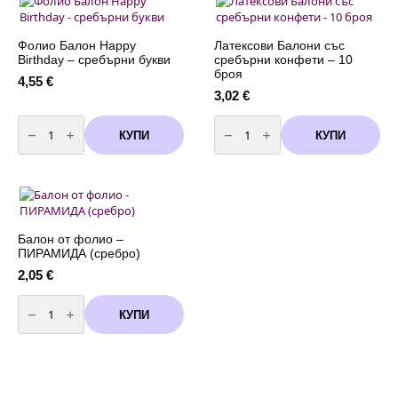
45
см
Фолио Балон Happy
Латексови Балони със
Birthday – сребърни букви
сребърни конфети – 10
броя
4,55
€
3,02
€
количество
количество
за
за
КУПИ
КУПИ
Фолио
Латексови
Балон
Балони
Happy
със
Birthday
сребърни
-
конфети
сребърни
-
букви
10
броя
Балон от фолио –
ПИРАМИДА (сребро)
2,05
€
количество
за
КУПИ
Балон
от
фолио
-
ПИРАМИДА
(сребро)