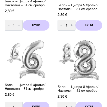
Балон – Цифра 4 /фолио/
Балон – Цифра 5 /фолио/
Настолен – 81 см сребро
Настолен – 81 см сребро
2,30
€
2,30
€
количество
количество
за
за
КУПИ
КУПИ
Балон
Балон
-
-
Цифра
Цифра
4
5
/
/
фолио/
фолио/
Настолен
Настолен
-
-
81
81
см
см
сребро
сребро
Балон – Цифра 6 /фолио/
Балон – Цифра 8 /фолио/
Настолен – 81см сребро
Настолен – 81 см сребро
2,30
€
2,30
€
количество
количество
за
за
КУПИ
КУПИ