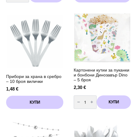
фолио
Happy
New
Year
-
сребро
Картонени кутии за пуканки
и бонбони Динозавър Dino
Прибори за храна в сребро
– 5 броя
– 10 броя вилички
2,30
€
1,48
€
количество
за
КУПИ
КУПИ
Картонени
кутии
за
пуканки
и
бонбони
Динозавър
Dino
-