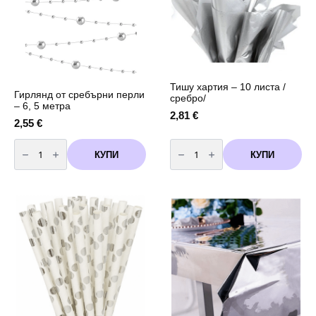
5
броя
Тишу хартия – 10 листа /
Гирлянд от сребърни перли
сребро/
– 6, 5 метра
2,81
€
2,55
€
количество
количество
за
за
КУПИ
КУПИ
Гирлянд
Тишу
от
хартия
сребърни
-
перли
10
-
листа
6,
/
5
сребро/
метра