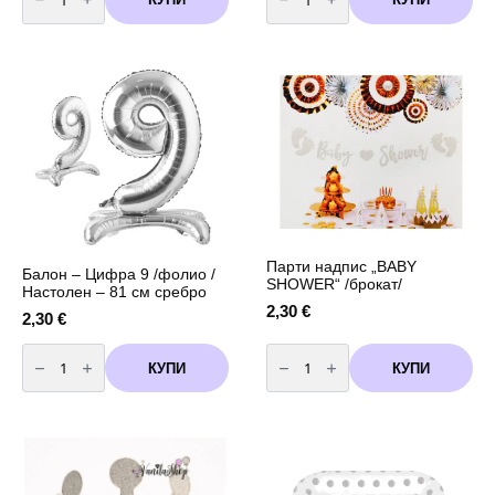
Балон
Балон
-
-
Цифра
Цифра
6
8
/
/
фолио/
фолио/
Настолен
Настолен
-
-
81см
81
сребро
см
сребро
Парти надпис „BABY
Балон – Цифра 9 /фолио /
SHOWER“ /брокат/
Настолен – 81 см сребро
2,30
€
2,30
€
количество
количество
за
за
КУПИ
КУПИ
Балон
Парти
-
надпис
Цифра
"BABY
9
SHOWER"
/
/
фолио
брокат/
/
Настолен
-