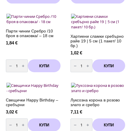
through
has
has
7,62 €
multiple
multiple
variants.
variants.
The
The
options
options
may
may
Парти чинии Сребро /10
be
be
броя в опаковка/ – 18 см
Хартиени сламки сребърно
chosen
chosen
райе 19 | 5 см (1 пакет/ 10
1,84
€
on
on
бр.)
the
the
1,02
€
product
product
количество
количество
page
page
за
за
КУПИ
КУПИ
Парти
Хартиени
чинии
сламки
Сребро
сребърно
/10
райе
броя
19
в
|
опаковка/
5
-
см
18
(1
Свещички Happy Birthday –
Луксозна корона в розово
см
пакет/
сребърни
злато и сребро
10
бр.)
3,02
€
7,11
€
количество
количество
за
за
КУПИ
КУПИ
Свещички
Луксозна