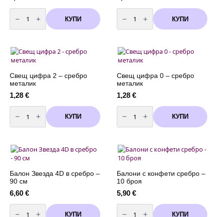
количество
количество
за
за
КУПИ
КУПИ
Свещ
Свещ
цифра
цифра
4
1
-
-
сребро
сребро
металик
металик
Свещ цифра 2 – сребро
Свещ цифра 0 – сребро
металик
металик
1,28
€
1,28
€
количество
количество
за
за
КУПИ
КУПИ
Свещ
Свещ
цифра
цифра
2
0
-
-
сребро
сребро
металик
металик
Балон Звезда 4D в сребро –
Балони с конфети сребро –
90 см
10 броя
6,60
€
5,90
€
количество
количество
за
за
КУПИ
КУПИ