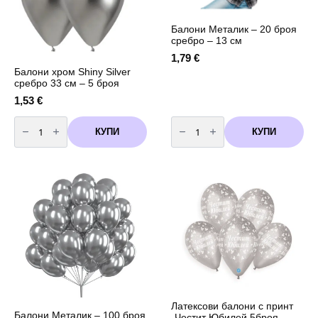
Балони Металик – 20 броя
сребро – 13 см
1,79
€
Балони хром Shiny Silver
сребро 33 см – 5 броя
1,53
€
количество
количество
за
за
КУПИ
КУПИ
Балони
Балони
хром
Металик
Shiny
-
Silver
20
сребро
броя
33
сребро
см
-
-
13
5
см
броя
Латексови балони с принт
Балони Металик – 100 броя
„Честит Юбилей 5броя –