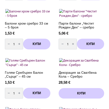
Happy
корона
Birthday
в
-
розово
сребърни
злато
и
сребро
Балони хром сребро 33 см
Парти балони „Честит
– 5 броя
Рожден Ден“ – сребро
1,53
€
5,06
€
количество
количество
за
за
КУПИ
КУПИ
Балони
Парти
хром
балони
сребро
"Честит
33
Рожден
см
Ден"
-
-
5
сребро
броя
Голям Сребърен Балон
Декорация за Сватбена
„Сърце“ – 45 см
Кола – Сребро
1,53
€
28,58
€
количество
за
КУПИ
КУПИ
Голям
Сребърен
Балон
"Сърце"
-