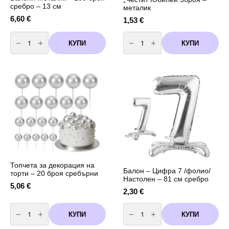
сребро – 13 см
металик
6,60
€
1,53
€
количество
количество
за
за
КУПИ
КУПИ
Балони
Латексови
Металик
балони
-
с
100
принт
броя
"Честит
сребро
Юбилей
-
5броя
13
–
см
металик
Топчета за декорация на
Балон – Цифра 7 /фолио/
торти – 20 броя сребърни
Настолен – 81 см сребро
5,06
€
2,30
€
количество
количество
за
за
КУПИ
КУПИ
Топчета
Балон
за
-