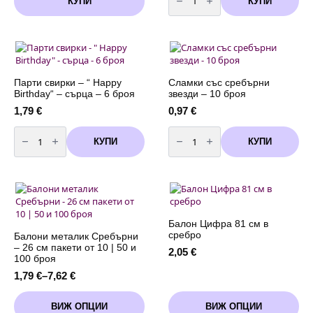
КУПИ
КУПИ
Балон
Merry
Christmas
-
сребро
-
50
см
Парти свирки – “ Happy
Сламки със сребърни
Birthday“ – сърца – 6 броя
звезди – 10 броя
1,79
€
0,97
€
количество
количество
за
за
КУПИ
КУПИ
Парти
Сламки
свирки
със
-
сребърни
"
звезди
Happy
-
Birthday"
10
-
броя
сърца
-
Балон Цифра 81 см в
6
сребро
Балони металик Сребърни
броя
– 26 см пакети от 10 | 50 и
2,05
€
100 броя
1,79
€
–
7,62
€
Price
range:
This
This
1,79 €
ВИЖ ОПЦИИ
ВИЖ ОПЦИИ
product
product