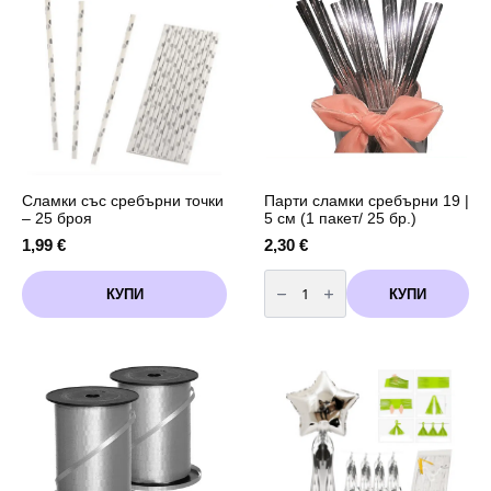
"Team
Bride"
Сламки със сребърни точки
Парти сламки сребърни 19 |
– 25 броя
5 см (1 пакет/ 25 бр.)
1,99
€
2,30
€
количество
за
КУПИ
КУПИ
Парти
сламки
сребърни
19
|
5
см
(1
пакет/
25
бр.)