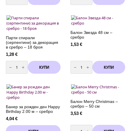
Балон
Балони
Звезда
с
4D
конфети
в
сребро
сребро
-
-
10
90
броя
см
Балон Звезда 48 см –
сребро
Парти спирали
(серпeнтини) за декорация
1,53
€
в сребро – 18 броя
1,28
€
количество
количество
за
за
КУПИ
КУПИ
Парти
Балон
спирали
Звезда
(серпeнтини)
48
за
см
декорация
-
в
сребро
сребро
-
18
Балон Merry Christmas –
броя
сребро – 50 см
Банер за рожден ден Happy
Birthday 2.00 м – сребро
3,53
€
4,04
€
количество
за