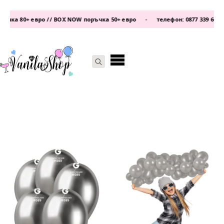
/ BOX NOW поръчка 50+ евро
•
телефон:
0877 339 609
/
0876 93 22 25
•
Search
for: