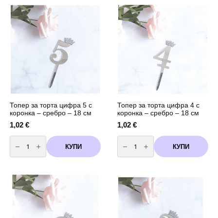
цифра
6
с
коронка
-
сребро
-
18
см
Топер за торта цифра 5 с
Топер за торта цифра 4 с
коронка – сребро – 18 см
коронка – сребро – 18 см
1,02
€
1,02
€
количество
количество
за
за
КУПИ
КУПИ
Топер
Топер
за
за
торта
торта
цифра
цифра
5
4
с
с
коронка
коронка
-
-
сребро
сребро
-
-
18
18