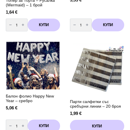
Топер за Торта – Русалка
(Mermaid) – 1 брой
1,64
€
количество
количество
за
за
КУПИ
КУПИ
Топер
Парти
за
украса
Торта
-
-
Сребро
Русалка
-
(Mermaid)
Гирлянд
-
-
1
Тасели
брой
-
12
броя
Балон фолио Happy New
Year – сребро
Парти салфетки със
сребърни линии – 20 броя
5,06
€
1,99
€
количество
за
КУПИ
КУПИ
Балон