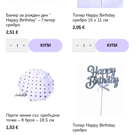
Банер за рожден ден “
Топер Happy Birthday
Happy Birthday“ – Глитер
сребро 15 х 11 см
сребро
2,05
€
2,51
€
количество
количество
за
за
КУПИ
КУПИ
Банер
Топер
за
Happy
рожден
Birthday
ден
сребро
"
15
Happy
х
Birthday"
11
-
см
Глитер
сребро
Парти чинии със сребърни
точки – 8 броя – 18,5 см
Топер Happy Birthday
1,53
€
сребро