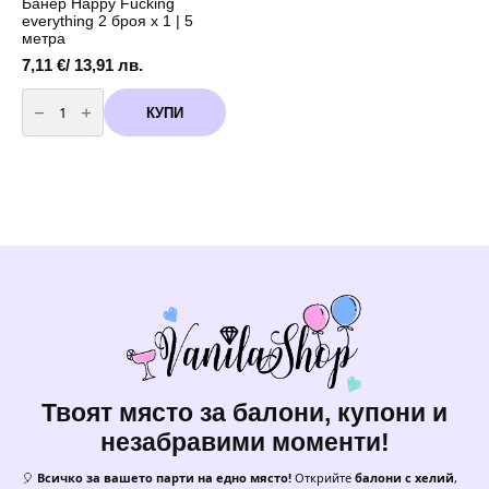
Банер Happy Fucking
everything 2 броя х 1 | 5
метра
7,11
€
/ 13,91 лв.
количество
за
КУПИ
Банер
Happy
Fucking
everything
2
броя
х
1
|
5
метра
Твоят място за балони, купони и
незабравими моменти!
🎈
Всичко за вашето парти на едно място!
Открийте
балони с хелий
,