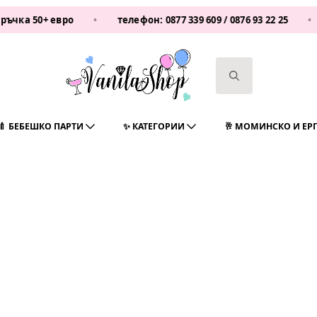
ка 50+ евро
•
телефон:
0877 339 609
/
0876 93 22 25
•
Search
for:
🍼 БЕБЕШКО ПАРТИ
✨ КАТЕГОРИИ
🥂 МОМИНСКО И ЕР