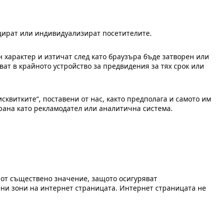
ицират или индивидуализират посетителите.
н характер и изтичат след като браузъра бъде затворен или
ват в крайното устройство за предвидения за тях срок или
исквитките“, поставени от нас, както предполага и самото им
трана като рекламодател или аналитична система.
а от съществено значение, защото осигуряват
ни зони на интернет страницата. Интернет страницата не