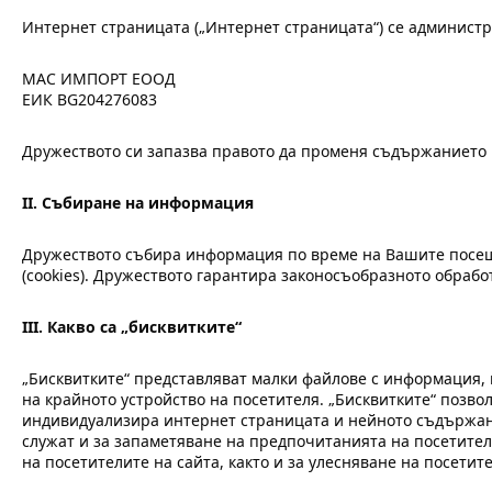
Интернет страницата („Интернет страницата“) се администр
МАС ИМПОРТ ЕООД
ЕИК BG204276083
Дружеството си запазва правото да променя съдържанието 
II.
Събиране на информация
Дружеството събира информация по време на Вашите посеще
(cookies). Дружеството гарантира законосъобразното обраб
III.
Какво са „бисквитките“
„Бисквитките“ представляват малки файлове с информация,
на крайното устройство на посетителя. „Бисквитките“ позво
индивидуализира интернет страницата и нейното съдържание
служат и за запаметяване на предпочитанията на посетите
на посетителите на сайта, както и за улесняване на посети