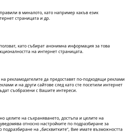
аправили в миналото, като например какъв език
тернет страницата и др.
зползват, като събират анонимна информация за това
нкционалността на интернет страницата.
ат на рекламодателите да предоставят по-подходящи реклами
клами и на други сайтове след като сте посетили интернет
бъдат съобразени с Вашите интереси.
но целите на съхраняването, достъпа и целите на
 уведомява относно настройките по подразбиране за
 по подразбиране на „бисквитките“, Вие имате възможността