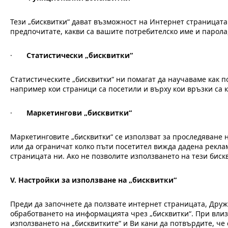
Тези „бисквитки“ дават възможност на Интернет страницата
предпочитате, какви са вашите потребителско име и парола,
·
Статистически „бисквитки“
Статистическите „бисквитки“ ни помагат да научаваме как п
например кои страници са посетили и върху кои връзки са 
·
Маркетингови „бисквитки“
Маркетинговите „бисквитки“ се използват за проследяване 
или да ограничат колко пъти посетител вижда дадена реклам
страницата ни. Ако не позволите използването на тези бис
V.
Настройки за използване на „бисквитки“
Преди да започнете да ползвате интернет страницата, Друж
обработването на информацията чрез „бисквитки“. При влиз
използването на „бисквитките“ и Ви кани да потвърдите, че 