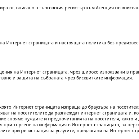
ира от, вписано в търговския регистър към Агенция по вписван
на Интернет страницата и настоящата политика без предизвес
ния на Интернет страницата, чрез широко използвани в практ
отване и защита на събраната чрез бисквитките информация.
 която Интернет страницата изпраща до браузъра на посетител
ляват на посетителите да разглеждат интернет страницата и, к
 спрямо нуждите и предпочитанията на посетителя, както и да
ля при търсене на информация в Интернет страницата, за пер
телите при регистрация за услугите, предлагани на Интернет ст