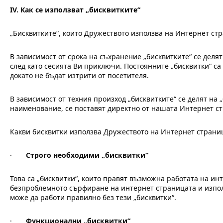
IV.
Как се използват „бисквитките“
„Бисквитките“, които Дружеството използва на Интернет ст
В зависимост от срока на съхранение „бисквитките“ се деля
след като сесията Ви приключи. Постоянните „бисквитки“ са 
докато не бъдат изтрити от посетителя.
В зависимост от техния произход „бисквитките“ се делят на „
наименование, се поставят директно от нашата Интернет стр
Какви бисквитки използва Дружеството на Интернет страни
·
Строго необходими „бисквитки“
Това са „бисквитки“, които правят възможна работата на ин
безпроблемното сърфиране на интернет страницата и изпол
може да работи правилно без тези „бисквитки“.
·
Функционални „бисквитки“