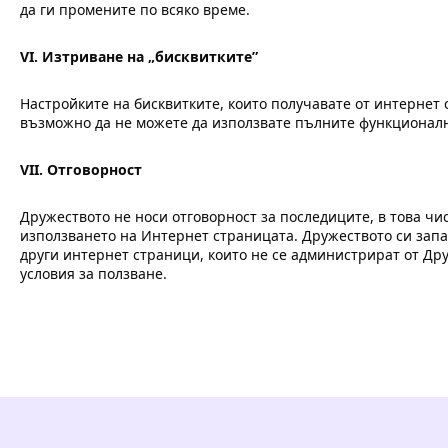
да ги промените по всяко време.
VI.
Изтриване на „бисквитките”
Настройките на бисквитките, които получавате от интернет 
възможно да не можете да използвате пълните функционалн
VI
I
. Отговорност
Дружеството не носи отговорност за последиците, в това чис
използването на Интернет страницата. Дружеството си зап
други интернет страници, които не се администрират от Др
условия за ползване.