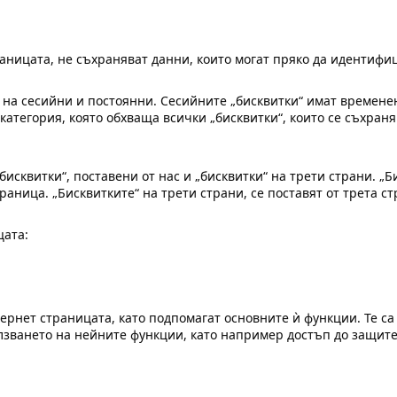
раницата, не съхраняват данни, които могат пряко да идентиф
т на сесийни и постоянни. Сесийните „бисквитки“ имат времене
категория, която обхваща всички „бисквитки“, които се съхраня
бисквитки“, поставени от нас и „бисквитки“ на трети страни. „Б
аница. „Бисквитките“ на трети страни, се поставят от трета с
цата:
тернет страницата, като подпомагат основните ѝ функции. Те с
зването на нейните функции, като например достъп до защите