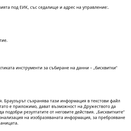
ията под ЕИК, със седалище и адрес на управление:.
тие.
иката инструменти за събиране на данни – „бисквитки“
я. Браузърът съхранява тази информация в текстови файл
огато е приложимо, дават възможност на Дружеството да
 подобри резултатите от неговите действия. „Бисквитките“
сонализация на изобразяваната информация, за преброяване
раницата.