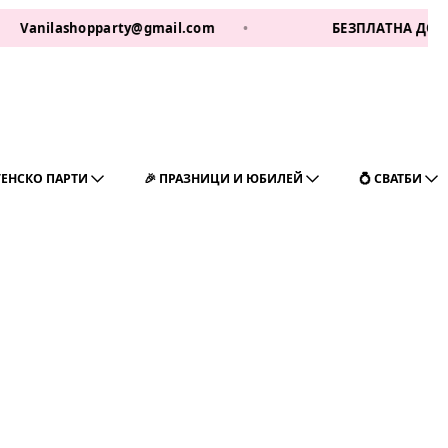
Vanilashopparty@gmail.com
•
БЕЗПЛАТНА ДОСТАВКА
ГЕНСКО ПАРТИ
🎉 ПРАЗНИЦИ И ЮБИЛЕЙ
💍 СВАТБИ