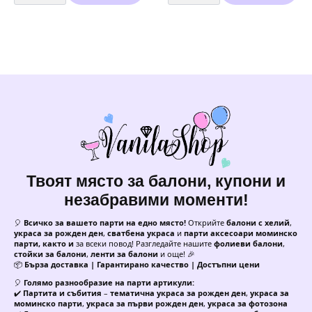
за
за
ръка
ръка
Bride
Team
To
Bride
Be
-
+
гривни
Team
-
Bride
5
-
броя
гривни
-
11
броя
Твоят място за балони, купони и
незабравими моменти!
🎈
Всичко за вашето парти на едно място!
Открийте
балони с хелий
,
украса за рожден ден
,
сватбена украса
и
парти аксесоари моминско
парти, както и
за всеки повод! Разгледайте нашите
фолиеви балони
,
стойки за балони
,
ленти за балони
и още! 🎉
📦
Бърза доставка | Гарантирано качество | Достъпни цени
🎈
Голямо разнообразие на парти артикули:
✔️
Партита и събития
–
тематична украса за рожден ден
,
украса за
моминско парти
,
украса за първи рожден ден
,
украса за фотозона