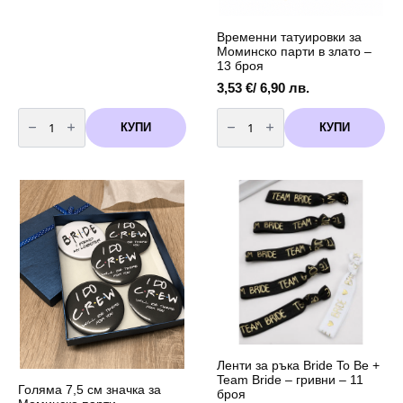
Временни татуировки за
Моминско парти в злато –
13 броя
3,53
€
/ 6,90 лв.
количество
количество
за
за
КУПИ
КУПИ
Временни
Временни
татуировки
татуировки
за
за
Моминско
Моминско
парти
парти
в
в
злато
злато
-
13
броя
Ленти за ръка Bride To Be +
Team Bride – гривни – 11
Голяма 7,5 см значка за
броя