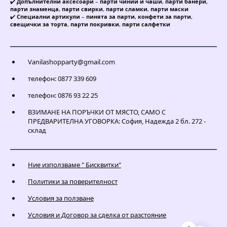
✔️
Допълнителни аксесоари
–
парти чинии и чаши
,
парти банери
,
парти знаменца
,
парти свирки
,
парти сламки
,
парти маски
✔️
Специални артикули
–
пинята за парти
,
конфети за парти
,
свещички за торта
,
парти покривки
,
парти салфетки
Vanilashopparty@gmail.com
телефон: 0877 339 609
телефон: 0876 93 22 25
ВЗИМАНЕ НА ПОРЪЧКИ ОТ МЯСТО, САМО С
ПРЕДВАРИТЕЛНА УГОВОРКА: София, Надежда 2 бл. 272 -
склад
Ние използваме " Бисквитки"
Политики за поверителност
Условия за ползване
Условия и Договор за сделка от разстояние