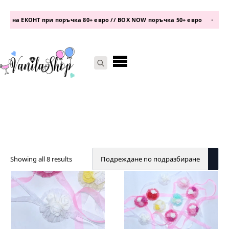
 на ЕКОНТ при поръчка 80+ евро // BOX NOW поръчка 50+ евро
•
теле
Search
for:
Showing all 8 results