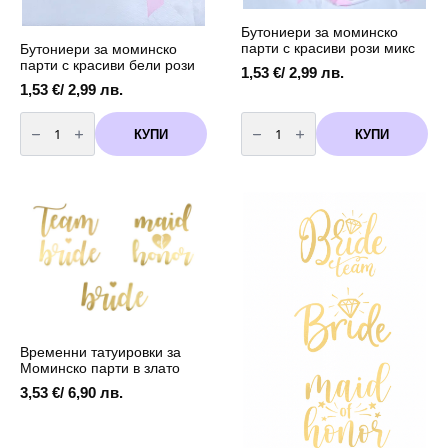
Бутониери за моминско
парти с красиви рози микс
Бутониери за моминско
парти с красиви бели рози
1,53
€
/ 2,99 лв.
1,53
€
/ 2,99 лв.
количество
количество
за
за
КУПИ
КУПИ
Бутониери
Бутониери
за
за
моминско
моминско
парти
парти
с
с
красиви
красиви
бели
рози
рози
микс
Временни татуировки за
Моминско парти в злато
3,53
€
/ 6,90 лв.