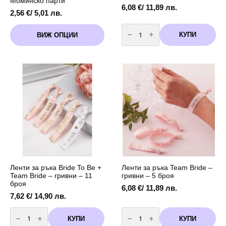
Моминско парти
6,08
€
/ 11,89 лв.
2,56
€
/ 5,01 лв.
количество
This
за
КУПИ
ВИЖ ОПЦИИ
product
Ленти
за
has
ръка
multiple
Bride
variants.
To
Be
The
+
options
Team
may
Bride
-
be
гривни
chosen
-
11
on
броя
the
product
page
Ленти за ръка Bride To Be +
Ленти за ръка Team Bride –
Team Bride – гривни – 11
гривни – 5 броя
броя
6,08
€
/ 11,89 лв.
7,62
€
/ 14,90 лв.
количество
количество
за
за
КУПИ
КУПИ
Ленти
Ленти