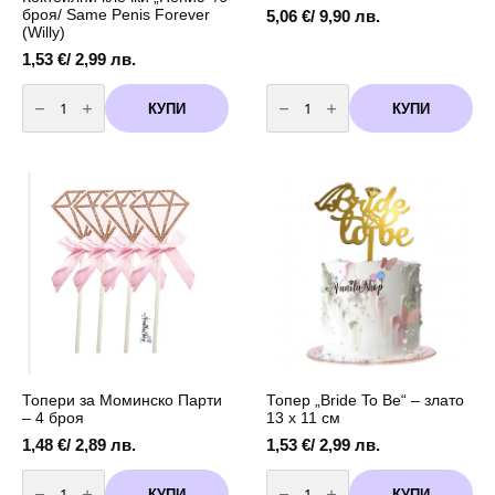
броя/ Same Penis Forever
5,06
€
/ 9,90 лв.
(Willy)
1,53
€
/ 2,99 лв.
количество
количество
за
за
КУПИ
КУПИ
Коктейлни
Топер
клечки
"Bride
"Пенис"
To
/6
Be"
броя/
-
Same
злато
Penis
13
Forever
х
(Willy)
11
см
Топери за Моминско Парти
Топер „Bride To Be“ – злато
– 4 броя
13 х 11 см
1,48
€
/ 2,89 лв.
1,53
€
/ 2,99 лв.
количество
количество
за
за
КУПИ
КУПИ