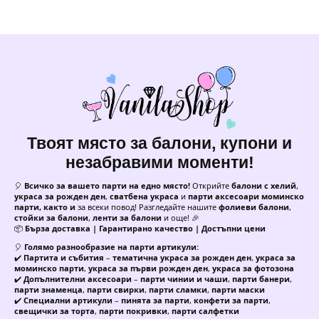
Forever"
(Willy)
-
2
броя
Твоят място за балони, купони и
незабравими моменти!
🎈
Всичко за вашето парти на едно място!
Открийте
балони с хелий
,
украса за рожден ден
,
сватбена украса
и
парти аксесоари моминско
парти, както и
за всеки повод! Разгледайте нашите
фолиеви балони
,
стойки за балони
,
ленти за балони
и още! 🎉
📦
Бърза доставка | Гарантирано качество | Достъпни цени
🎈
Голямо разнообразие на парти артикули:
✔️
Партита и събития
–
тематична украса за рожден ден
,
украса за
моминско парти
,
украса за първи рожден ден
,
украса за фотозона
✔️
Допълнителни аксесоари
–
парти чинии и чаши
,
парти банери
,
парти знаменца
,
парти свирки
,
парти сламки
,
парти маски
✔️
Специални артикули
–
пинята за парти
,
конфети за парти
,
свещички за торта
,
парти покривки
,
парти салфетки