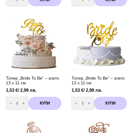
Топери
Топер
за
"Bride
Моминско
To
Парти
Be"
-
-
4
злато
броя
13
х
11
см
Топер „Bride To Be“ – злато
Топер „Bride To Be“ – злато
13 х 11 см
13 х 11 см
1,53
€
/ 2,99 лв.
1,53
€
/ 2,99 лв.
количество
количество
за
за
КУПИ
КУПИ
Топер
Топер
"Bride
"Bride
To
To
Be"
Be"
-
-
злато
злато
13
13
х
х