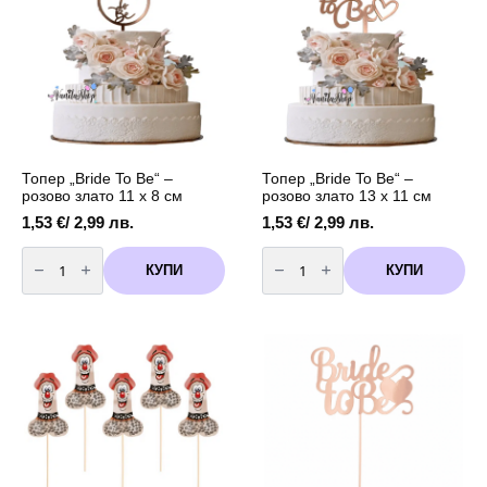
11
11
см
см
Топер „Bride To Be“ –
Топер „Bride To Be“ –
розово злато 11 х 8 см
розово злато 13 х 11 см
1,53
€
/ 2,99 лв.
1,53
€
/ 2,99 лв.
количество
количество
за
за
КУПИ
КУПИ
Топер
Топер
"Bride
"Bride
To
To
Be"
Be"
-
-
розово
розово
злато
злато
11
13
х
х
8
11
см
см