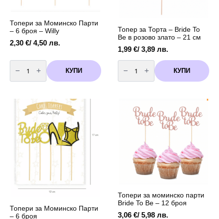
Топери за Моминско Парти
Топер за Торта – Bride To
– 6 броя – Willy
Be в розово злато – 21 см
2,30
€
/ 4,50 лв.
1,99
€
/ 3,89 лв.
количество
количество
за
за
КУПИ
КУПИ
Топери
Топер
за
за
Моминско
Торта
Парти
-
-
Bride
6
To
броя
Be
-
в
Willy
розово
злато
-
21
см
Топери за моминско парти
Bride To Be – 12 броя
Топери за Моминско Парти
3,06
€
/ 5,98 лв.
– 6 броя