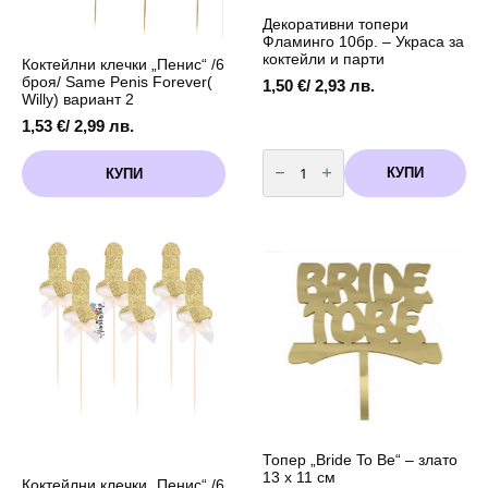
Декоративни топери
Фламинго 10бр. – Украса за
коктейли и парти
Коктейлни клечки „Пенис“ /6
броя/ Same Penis Forever(
1,50
€
/ 2,93 лв.
Willy) вариант 2
1,53
€
/ 2,99 лв.
количество
за
КУПИ
КУПИ
Декоративни
топери
Фламинго
10бр.
–
Украса
за
коктейли
и
парти
Топер „Bride To Be“ – злато
13 х 11 см
Коктейлни клечки „Пенис“ /6