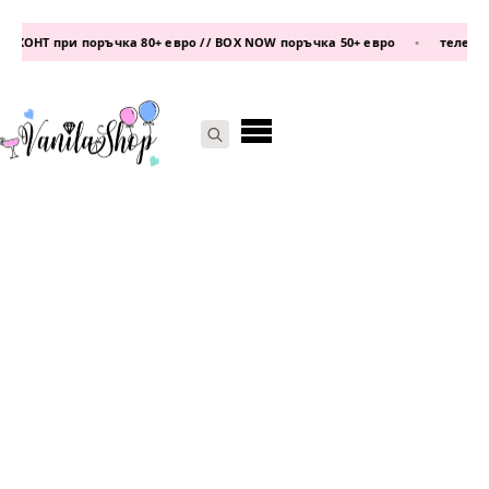
ОНТ при поръчка 80+ евро // BOX NOW поръчка 50+ евро
•
телефон:
0
Search
for: