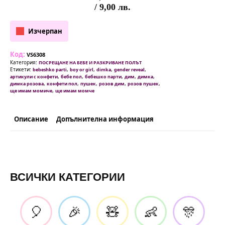
/ 9,00 лв.
Изчерпан
Код:
VS6308
Категория:
ПОСРЕЩАНЕ НА БЕБЕ И РАЗКРИВАНЕ ПОЛЪТ
Етикети:
,
,
,
,
bebeshko parti
boy or girl
dimka
gender reveal
,
,
,
,
,
артикули с конфети
бебе пол
бебешко парти
дим
димка
,
,
,
,
,
димка розова
конфети пол
пушек
розов дим
розов пушек
,
ще имам момиче
ще имам момче
Описание
Допълнителна информация
ВСИЧКИ КАТЕГОРИИ
🎈
🎉
🧸
👶
🎊