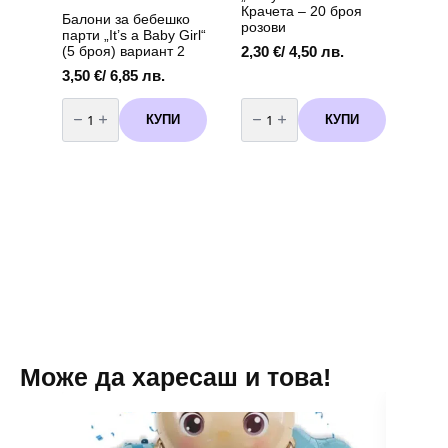
Крачета – 20 броя
Балони за бебешко
розови
парти „It’s a Baby Girl“
2,30
€
/ 4,50 лв.
(5 броя) вариант 2
3,50
€
/ 6,85 лв.
количество
количество
за
за
КУПИ
КУПИ
Балони
Парти
за
салфетки
бебешко
"Baby
парти
Shower"
„It's
Крачета
a
-
Baby
20
Girl“
броя
(5
розови
броя)
вариант
2
Може да харесаш и това!