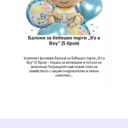
Балони за бебешко парти „It’s a
Бал
Boy“ (5 броя)
B
Комплект фолиеви балони за бебешко парти „It’s a
Комплек
Boy“ (5 броя) – Украса за изписване и погача на
Baby G
момченце Посрещнете най-новия член на
на мом
семейството с нашия очарователен и нежен
комплект…