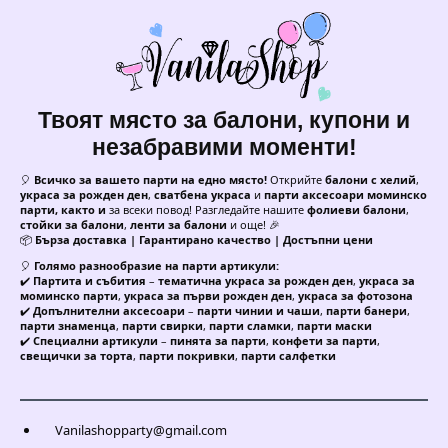
Твоят място за балони, купони и
незабравими моменти!
🎈
Всичко за вашето парти на едно място!
Открийте
балони с хелий
,
украса за рожден ден
,
сватбена украса
и
парти аксесоари моминско
парти, както и
за всеки повод! Разгледайте нашите
фолиеви балони
,
стойки за балони
,
ленти за балони
и още! 🎉
📦
Бърза доставка | Гарантирано качество | Достъпни цени
🎈
Голямо разнообразие на парти артикули:
✔️
Партита и събития
–
тематична украса за рожден ден
,
украса за
моминско парти
,
украса за първи рожден ден
,
украса за фотозона
✔️
Допълнителни аксесоари
–
парти чинии и чаши
,
парти банери
,
парти знаменца
,
парти свирки
,
парти сламки
,
парти маски
✔️
Специални артикули
–
пинята за парти
,
конфети за парти
,
свещички за торта
,
парти покривки
,
парти салфетки
Vanilashopparty@gmail.com