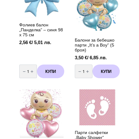
Фолиев балон
„Панделка“ – синя 98
х 75 см
Балони за бебешко
2,56
€
/ 5,01 лв.
парти „It’s a Boy“ (5
броя)
3,50
€
/ 6,85 лв.
количество
количество
за
за
КУПИ
КУПИ
Фолиев
Балони
балон
за
„Панделка“
бебешко
–
парти
синя
„It's
98
a
х
Boy“
75
(5
см
броя)
Парти салфетки
„Baby Shower“