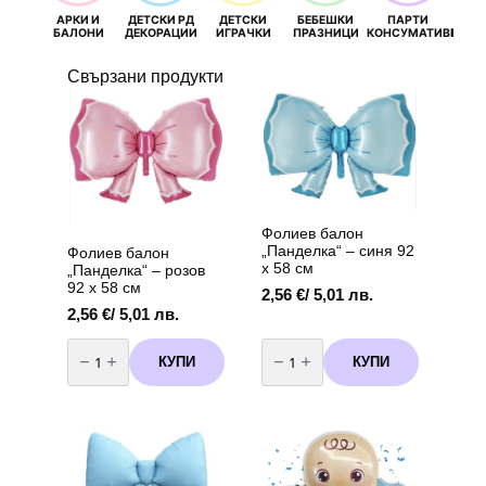
АРКИ И
ДЕТСКИ РД
ДЕТСКИ
БЕБЕШКИ
ПАРТИ
П
БАЛОНИ
ДЕКОРАЦИИ
ИГРАЧКИ
ПРАЗНИЦИ
КОНСУМАТИВИ
РОЖД
Свързани продукти
Фолиев балон
„Панделка“ – синя 92
Фолиев балон
х 58 см
„Панделка“ – розов
92 х 58 см
2,56
€
/ 5,01 лв.
2,56
€
/ 5,01 лв.
количество
количество
за
за
КУПИ
КУПИ
Фолиев
Фолиев
балон
балон
„Панделка“
„Панделка“
–
–
розов
синя
92
92
х
х
58
58
см
см