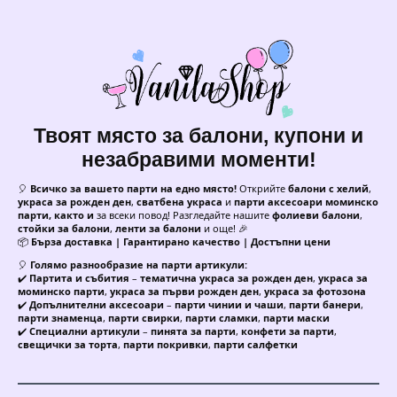
Твоят място за балони, купони и
незабравими моменти!
🎈
Всичко за вашето парти на едно място!
Открийте
балони с хелий
,
украса за рожден ден
,
сватбена украса
и
парти аксесоари моминско
парти, както и
за всеки повод! Разгледайте нашите
фолиеви балони
,
стойки за балони
,
ленти за балони
и още! 🎉
📦
Бърза доставка | Гарантирано качество | Достъпни цени
🎈
Голямо разнообразие на парти артикули:
✔️
Партита и събития
–
тематична украса за рожден ден
,
украса за
моминско парти
,
украса за първи рожден ден
,
украса за фотозона
✔️
Допълнителни аксесоари
–
парти чинии и чаши
,
парти банери
,
парти знаменца
,
парти свирки
,
парти сламки
,
парти маски
✔️
Специални артикули
–
пинята за парти
,
конфети за парти
,
свещички за торта
,
парти покривки
,
парти салфетки