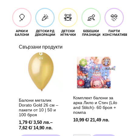
🎈
🎉
🧸
👶
🎊
АРКИ И
ДЕТСКИ РД
ДЕТСКИ
БЕБЕШКИ
ПАРТИ
П
БАЛОНИ
ДЕКОРАЦИИ
ИГРАЧКИ
ПРАЗНИЦИ
КОНСУМАТИВИ
РОЖД
Свързани продукти
Комплект балони за
Балони металик
арка Лило и Стич (Lilo
Dorato Gold 26 см –
and Stitch)- 60 броя +
пакети от 10 | 50 и
помпа
100 броя
10,99
€
/ 21,49 лв.
1,79
€
/ 3,50 лв.
–
Price
7,62
€
/ 14,90 лв.
range:
количество