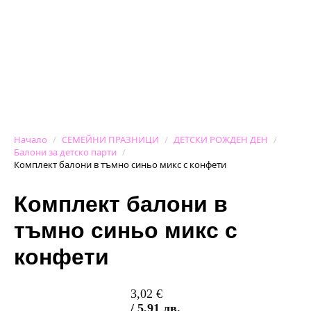
Начало
СЕМЕЙНИ ПРАЗНИЦИ
ДЕТСКИ РОЖДЕН ДЕН
Балони за детско парти
Комплект балони в тъмно синьо микс с конфети
Комплект балони в
тъмно синьо микс с
конфети
3,02
€
/ 5,91 лв.