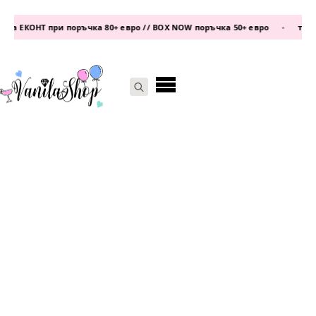
а ЕКОНТ при поръчка 80+ евро // BOX NOW поръчка 50+ евро
•
телефо
Search
for: