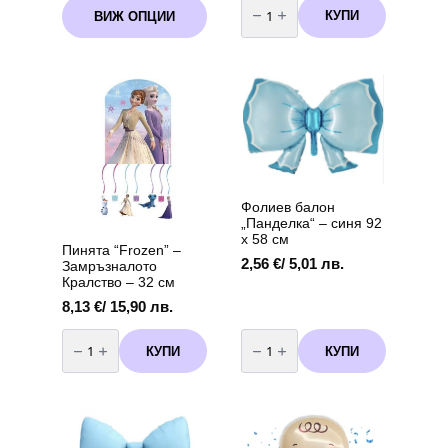
This
1,79 €
за
КУПИ
ВИЖ ОПЦИИ
product
Комплект
/
балони
has
3,50 лв.
за
multiple
through
арка
variants.
Лило
7,62 €
и
The
/
Стич
options
14,90 лв.
(Lilo
may
and
Stitch)-
be
60
chosen
броя
+
on
помпа
the
Фолиев балон
product
„Панделка“ – синя 92
page
х 58 см
Пинята “Frozen” –
2,56
€
/ 5,01 лв.
Замръзналото
Кралство – 32 см
8,13
€
/ 15,90 лв.
количество
количество
за
за
КУПИ
КУПИ
Пинята
Фолиев
“Frozen”
балон
–
„Панделка“
Замръзналото
–
Кралство
синя
-
92
32
х