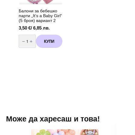
Балони за бебешко
парти „It’s a Baby Girl“
(5 броя) вариант 2
3,50
€
/ 6,85 лв.
количество
за
КУПИ
Балони
за
бебешко
парти
„It's
a
Baby
Girl“
(5
броя)
вариант
2
Може да харесаш и това!