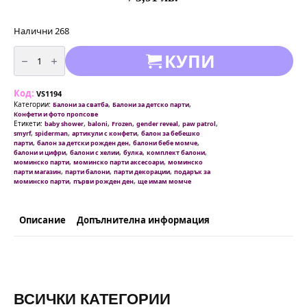
Налични 268
количество
КУПИ
за
Комплект
балони
в
Код:
тъмно
VS1194
синьо
Категории:
,
,
Балони за сватба
Балони за детско парти
микс
Конфети и фото пропсове
с
Етикети:
,
,
,
,
,
baby shower
baloni
Frozen
gender reveal
paw patrol
конфети
,
,
,
smyrf
spiderman
артикули с конфети
балон за бебешко
,
,
,
парти
балон за детски рожден ден
балони бебе момче
,
,
,
,
балони и цифри
балони с хелии
булка
комплект балони
,
,
моминско парти
моминско парти аксесоари
моминско
,
,
,
парти магазин
парти балони
парти декорации
подарък за
,
,
моминско парти
първи рожден ден
ще имам момче
Описание
Допълнителна информация
ВСИЧКИ КАТЕГОРИИ