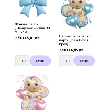
см
58
см
Фолиев балон
„Панделка“ – синя 98
х 75 см
Балони за бебешко
2,56
€
/ 5,01 лв.
парти „It’s a Boy“ (5
броя)
3,50
€
/ 6,85 лв.
количество
количество
за
за
КУПИ
КУПИ
Фолиев
Балони
балон
за
„Панделка“
бебешко
–
парти
синя
„It's
98
a
х
Boy“
75
(5
см
броя)