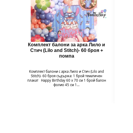
Комплект балони за арка Лило и
Бал
Стич (Lilo and Stitch)- 60 броя +
помпа
Гол
надув
въздух
Комплект балони с арка Лило и Стич (Lilo and
94 x 
Stitch)- 60 броя съдържа: 1 брой тематичен
плакат Happy Birthday 60 х 70 см 1 брой балон
фолио 45 см 1…