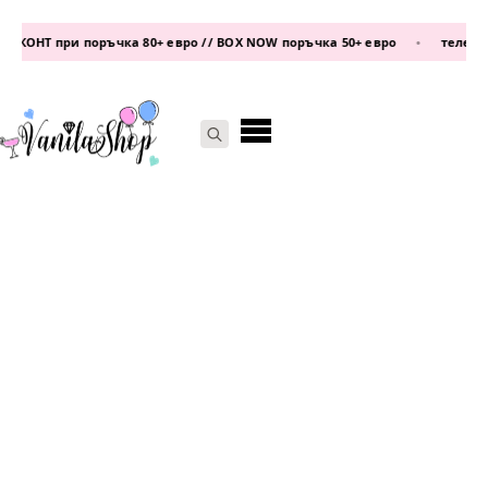
ОНТ при поръчка 80+ евро // BOX NOW поръчка 50+ евро
•
телефон:
0
Search
for: