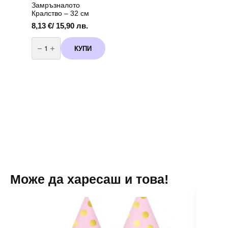
Замръзналото
Кралство – 32 см
8,13
€
/ 15,90 лв.
количество
за
КУПИ
Пинята
“Frozen”
–
Замръзналото
Кралство
-
32
см
Може да харесаш и това!