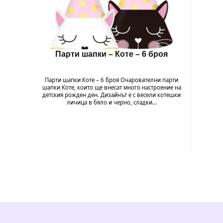
Парти шапки – Коте – 6 броя
Бало
Парти шапки Коте – 6 броя Очарователни парти
шапки Коте, които ще внесат много настроение на
Балон
детския рожден ден. Дизайнът е с весели котешки
напълв
личица в бяло и черно, сладки…