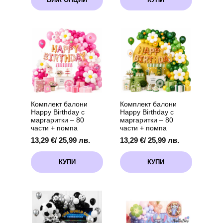
product
3,50 лв.
has
through
multiple
7,62 €
variants.
/
The
14,90 лв.
options
may
be
chosen
on
the
product
Комплект балони
Комплект балони
page
Happy Birthday с
Happy Birthday с
маргаритки – 80
маргаритки – 80
части + помпа
части + помпа
13,29
€
/ 25,99 лв.
13,29
€
/ 25,99 лв.
КУПИ
КУПИ