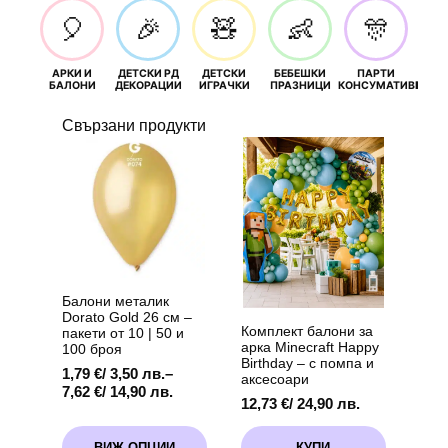
🎈
🎉
🧸
👶
🎊
АРКИ И
ДЕТСКИ РД
ДЕТСКИ
БЕБЕШКИ
ПАРТИ
П
БАЛОНИ
ДЕКОРАЦИИ
ИГРАЧКИ
ПРАЗНИЦИ
КОНСУМАТИВИ
РОЖД
Свързани продукти
Балони металик
Dorato Gold 26 см –
Комплект балони за
пакети от 10 | 50 и
арка Minecraft Happy
100 броя
Birthday – с помпа и
1,79
€
/ 3,50 лв.
–
аксесоари
Price
7,62
€
/ 14,90 лв.
12,73
€
/ 24,90 лв.
range:
1,79 €
This
/
ВИЖ ОПЦИИ
КУПИ