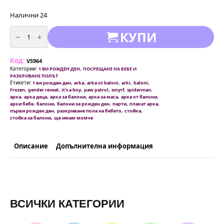
Налични 24
количество
КУПИ
за
Арка
сини
балони
Код:
-
VS964
100
Категории:
,
1 ВИ РОЖДЕН ДЕН
ПОСРЕЩАНЕ НА БЕБЕ И
броя
РАЗКРИВАНЕ ПОЛЪТ
+
Етикети:
,
,
,
,
,
1 ви рожден ден
arka
arka ot baloni
arki
baloni
помпа
,
,
,
,
,
,
Frozen
gender reveal
it's a boy
paw patrol
smyrf
spiderman
,
,
,
,
,
арка
арка деца
арка за балони
арка за маса
арка от балони
,
,
,
,
,
арки бебе
балони
балони за рожден ден
парти
плакат арка
,
,
,
първи рожден ден
разкриване пола на бебето
стойка
,
стойка за балони
ще имам момче
Описание
Допълнителна информация
ВСИЧКИ КАТЕГОРИИ