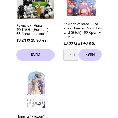
Комплект балони за
Комплект Арка
арка Лило и Стич (Lilo
ФУТБОЛ (Football) –
and Stitch)- 60 броя +
65 броя + помпа
помпа
13,24
€
/ 25,90 лв.
10,99
€
/ 21,49 лв.
количество
за
КУПИ
КУПИ
Комплект
балони
за
арка
Лило
и
Стич
(Lilo
and
Stitch)-
60
броя
+
помпа
Пинята “Frozen” –