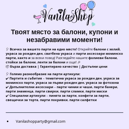
Твоят място за балони, купони и
незабравими моменти!
🎈
Всичко за вашето парти на едно място!
Открийте
балони с хелий
,
украса за рожден ден
,
сватбена украса
и
парти аксесоари моминско
парти, както и
за всеки повод! Разгледайте нашите
фолиеви балони
,
стойки за балони
,
ленти за балони
и още! 🎉
📦
Бърза доставка | Гарантирано качество | Достъпни цени
🎈
Голямо разнообразие на парти артикули:
✔️
Партита и събития
–
тематична украса за рожден ден
,
украса за
моминско парти
,
украса за първи рожден ден
,
украса за фотозона
✔️
Допълнителни аксесоари
–
парти чинии и чаши
,
парти банери
,
парти знаменца
,
парти свирки
,
парти сламки
,
парти маски
✔️
Специални артикули
–
пинята за парти
,
конфети за парти
,
свещички за торта
,
парти покривки
,
парти салфетки
Vanilashopparty@gmail.com