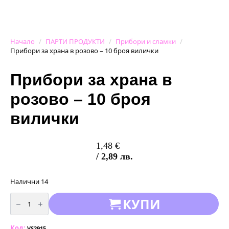
Начало
ПАРТИ ПРОДУКТИ
Прибори и сламки
Прибори за храна в розово – 10 броя вилички
Прибори за храна в
розово – 10 броя
вилички
1,48
€
/ 2,89 лв.
Налични 14
количество
КУПИ
за
Прибори
за
храна
Код:
в
VS2915