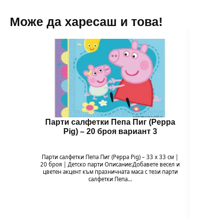
Може да харесаш и това!
Парти салфетки Пепа Пиг (Peppa
Чин
Pig) – 20 броя вариант 3
Парти салфетки Пепа Пиг (Peppa Pig) – 33 x 33 см |
Чи
20 броя | Детско парти Описание:Добавете весел и
Напр
цветен акцент към празничната маса с тези парти
весели
салфетки Пепа…