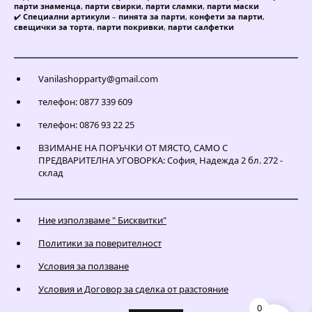
парти знаменца
,
парти свирки
,
парти сламки
,
парти маски
✔️
Специални артикули
–
пинята за парти
,
конфети за парти
,
свещички за торта
,
парти покривки
,
парти салфетки
Vanilashopparty@gmail.com
телефон: 0877 339 609
телефон: 0876 93 22 25
ВЗИМАНЕ НА ПОРЪЧКИ ОТ МЯСТО, САМО С
ПРЕДВАРИТЕЛНА УГОВОРКА: София, Надежда 2 бл. 272 -
склад
Ние използваме " Бисквитки"
Политики за поверителност
Условия за ползване
Условия и Договор за сделка от разстояние
0