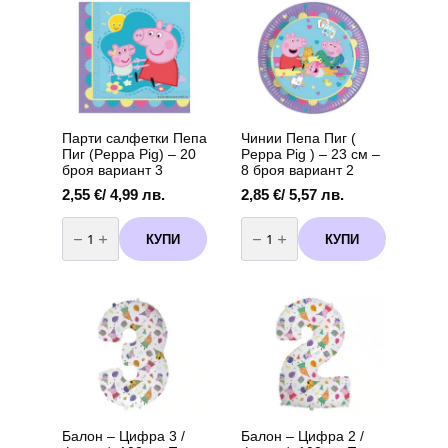
Парти салфетки Пепа
Чинии Пепа Пиг (
Пиг (Peppa Pig) – 20
Peppa Pig ) – 23 см –
броя вариант 3
8 броя вариант 2
2,55
€
/ 4,99 лв.
2,85
€
/ 5,57 лв.
количество
количество
за
за
КУПИ
КУПИ
Парти
Чинии
салфетки
Пепа
Пепа
Пиг
Пиг
(
(Peppa
Peppa
Pig)
Pig
-
)
20
-
броя
23
вариант
см
3
-
8
броя
вариант
2
Балон – Цифра 3 /
Балон – Цифра 2 /