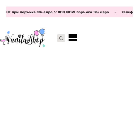
НТ при поръчка 80+ евро // BOX NOW поръчка 50+ евро
•
телефон:
087
Search
for: