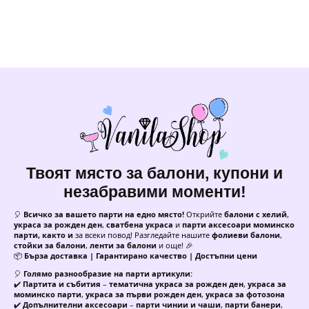
Твоят място за балони, купони и
незабравими моменти!
🎈
Всичко за вашето парти на едно място!
Открийте
балони с хелий
,
украса за рожден ден
,
сватбена украса
и
парти аксесоари моминско
парти, както и
за всеки повод! Разгледайте нашите
фолиеви балони
,
стойки за балони
,
ленти за балони
и още! 🎉
📦
Бърза доставка | Гарантирано качество | Достъпни цени
🎈
Голямо разнообразие на парти артикули:
✔️
Партита и събития
–
тематична украса за рожден ден
,
украса за
моминско парти
,
украса за първи рожден ден
,
украса за фотозона
✔️
Допълнителни аксесоари
–
парти чинии и чаши
,
парти банери
,