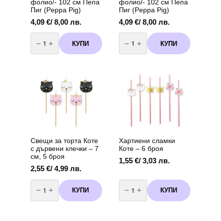
фолио/- 102 см Пепа
фолио/- 102 см Пепа
Пиг (Peppa Pig)
Пиг (Peppa Pig)
4,09
€
/ 8,00 лв.
4,09
€
/ 8,00 лв.
количество
количество
за
за
КУПИ
КУПИ
Балон
Балон
-
-
Цифра
Цифра
3
2
/
/
фолио/-
фолио/-
102
102
см
см
Пепа
Пепа
Пиг
Пиг
(Peppa
(Peppa
Pig)
Pig)
Свещи за торта Коте
Хартиени сламки
с дървени клечки – 7
Коте – 6 броя
см, 5 броя
1,55
€
/ 3,03 лв.
2,55
€
/ 4,99 лв.
количество
количество
за
за
КУПИ
КУПИ
Свещи
Хартиени
за
сламки
торта
Коте
Коте
–
с
6