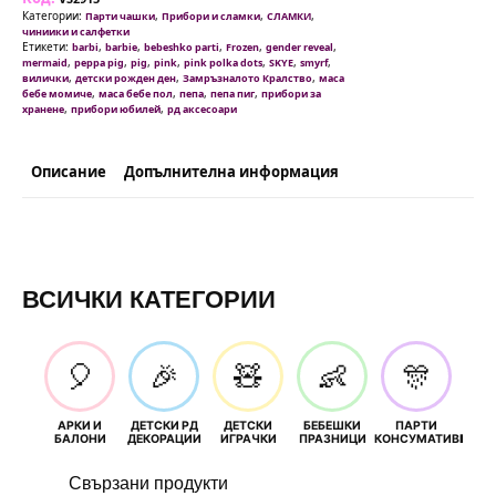
розово
Категории:
,
,
,
Парти чашки
Прибори и сламки
СЛАМКИ
-
чиниики и салфетки
10
Етикети:
,
,
,
,
,
barbi
barbie
bebeshko parti
Frozen
gender reveal
броя
,
,
,
,
,
,
,
mermaid
peppa pig
pig
pink
pink polka dots
SKYE
smyrf
вилички
,
,
,
вилички
детски рожден ден
Замръзналото Кралство
маса
,
,
,
,
бебе момиче
маса бебе пол
пепа
пепа пиг
прибори за
,
,
хранене
прибори юбилей
рд аксесоари
Описание
Допълнителна информация
ВСИЧКИ КАТЕГОРИИ
🎈
🎉
🧸
👶
🎊
АРКИ И
ДЕТСКИ РД
ДЕТСКИ
БЕБЕШКИ
ПАРТИ
П
БАЛОНИ
ДЕКОРАЦИИ
ИГРАЧКИ
ПРАЗНИЦИ
КОНСУМАТИВИ
РОЖД
Свързани продукти