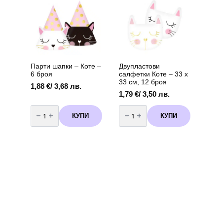
дървени
броя
клечки
–
7
см,
5
броя
Парти шапки – Коте –
Двупластови
6 броя
салфетки Коте – 33 х
33 см, 12 броя
1,88
€
/ 3,68 лв.
1,79
€
/ 3,50 лв.
количество
количество
за
за
КУПИ
КУПИ
Парти
Двупластови
шапки
салфетки
-
Коте
Коте
–
-
33
6
х
броя
33
см,
12
броя