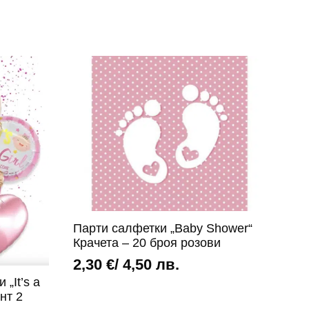
Парти салфетки „Baby Shower“
Крачета – 20 броя розови
2,30
€
/ 4,50 лв.
„It’s a
нт 2