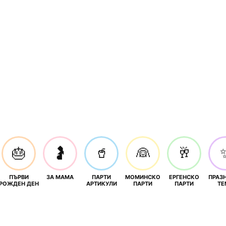
🎂
🤰
🥤
👰
🥂
ПЪРВИ
ЗА МАМА
ПАРТИ
МОМИНСКО
ЕРГЕНСКО
ПРАЗ
И
РОЖДЕН ДЕН
АРТИКУЛИ
ПАРТИ
ПАРТИ
ТЕ