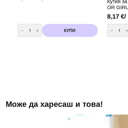
Кутия з
OR GIR
8,17
€
/
количество
количест
за
за
КУПИ
Балони
Кутия
с
зa
крачета
разкрива
Marshmallow
пола
-33
-
см
BOY
-
OR
5
GIRL
бр
розови
Може да харесаш и това!