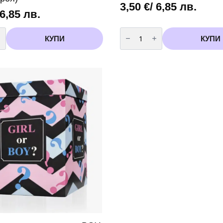
3,50
€
/ 6,85 лв.
 6,85 лв.
во
количество
за
КУПИ
КУПИ
Балони
за
бебешко
парти
„It's
a
Baby
Girl“
(5
броя)
вариант
2