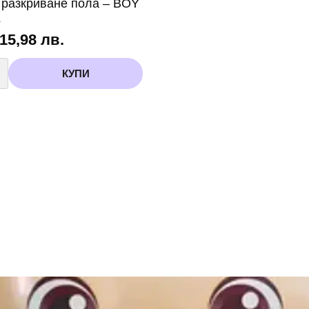
a разкриване пола – BOY
L
 15,98 лв.
во
КУПИ
не