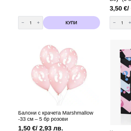
3,50
€
/
количество
количест
за
за
КУПИ
Чинии
Балони
Пепа
за
Пиг
бебешко
(
парти
Peppa
„It's
Pig
a
)
Boy“
-
(5
23
броя)
см
-
8
броя
вариант
2
Балони с крачета Marshmallow
-33 см – 5 бр розови
1,50
€
/ 2,93 лв.