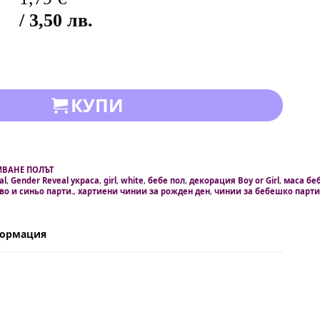
/ 3,50 лв.
КУПИ
ИВАНЕ ПОЛЪТ
al
,
Gender Reveal украса
,
girl
,
white
,
бебе пол
,
декорация Boy or Girl
,
маса бе
во и синьо парти.
,
хартиени чинии за рожден ден
,
чинии за бебешко парти
формация