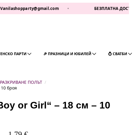
hopparty@gmail.com
•
БЕЗПЛАТНА ДОСТАВКА ЗА 1 Р
ГЕНСКО ПАРТИ
🎉 ПРАЗНИЦИ И ЮБИЛЕЙ
💍 СВАТБИ
 РАЗКРИВАНЕ ПОЛЪТ
– 10 броя
y or Girl“ – 18 см – 10
1,79
€