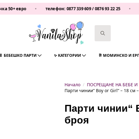
евро
•
телефон:
0877 339 609
/
0876 93 22 25
•
Vanilas
Search
for:
🍼 БЕБЕШКО ПАРТИ
✨ КАТЕГОРИИ
🥂 МОМИНСКО И ЕР
Начало
ПОСРЕЩАНЕ НА БЕБЕ И
Парти чинии“ Boy or Girl“ – 18 см 
Парти чинии“ Bo
броя