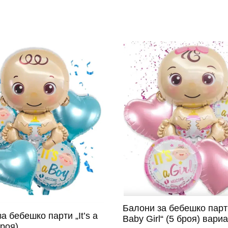
Балони за бебешко парти 
а бебешко парти „It’s a
Baby Girl“ (5 броя) вариа
броя)