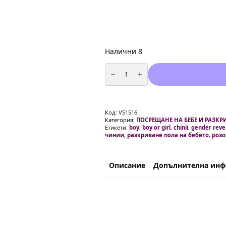
Налични 8
количество
за
Парти
чинии"
Boy
or
Girl"
Код:
VS1516
-
Категория:
ПОСРЕЩАНЕ НА БЕБЕ И РАЗКР
18
Етикети:
boy
,
boy or girl
,
chinii
,
gender reve
см
чинии
,
разкриване пола на бебето
,
розо
-
10
броя
Описание
Допълнителна ин