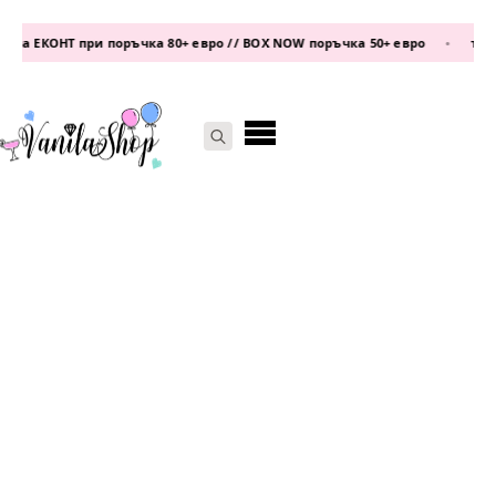
а ЕКОНТ при поръчка 80+ евро // BOX NOW поръчка 50+ евро
•
телефо
Search
for: