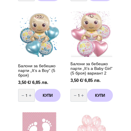
балон
балон
„Панделка“
„Панделка“
–
–
синя
синя
92
98
х
х
58
75
см
см
Балони за бебешко
Балони за бебешко
парти „It’s a Baby Girl“
парти „It’s a Boy“ (5
(5 броя) вариант 2
броя)
3,50
€
/ 6,85 лв.
3,50
€
/ 6,85 лв.
количество
количество
за
за
КУПИ
КУПИ
Балони
Балони
за
за
бебешко
бебешко
парти
парти
„It's
„It's
a
a
Boy“
Baby
(5
Girl“
броя)
(5