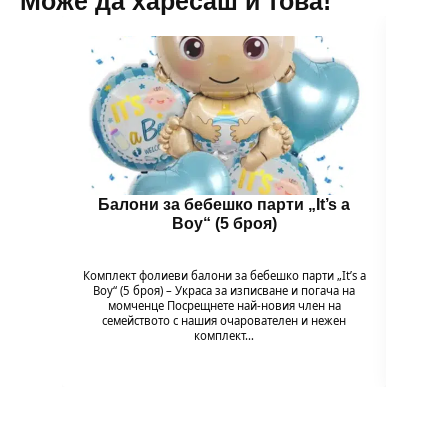
Може да харесаш и това!
Балони за бебешко парти „It’s a
Бал
Boy“ (5 броя)
B
Комплект фолиеви балони за бебешко парти „It’s a
Комплек
Boy“ (5 броя) – Украса за изписване и погача на
Baby G
момченце Посрещнете най-новия член на
на мом
семейството с нашия очарователен и нежен
комплект…