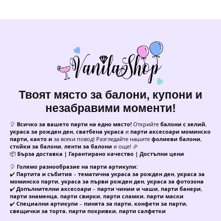
Твоят място за балони, купони и
незабравими моменти!
🎈
Всичко за вашето парти на едно място!
Открийте
балони с хелий
,
украса за рожден ден
,
сватбена украса
и
парти аксесоари моминско
парти, както и
за всеки повод! Разгледайте нашите
фолиеви балони
,
стойки за балони
,
ленти за балони
и още! 🎉
📦
Бърза доставка | Гарантирано качество | Достъпни цени
🎈
Голямо разнообразие на парти артикули:
✔️
Партита и събития
–
тематична украса за рожден ден
,
украса за
моминско парти
,
украса за първи рожден ден
,
украса за фотозона
✔️
Допълнителни аксесоари
–
парти чинии и чаши
,
парти банери
,
парти знаменца
,
парти свирки
,
парти сламки
,
парти маски
✔️
Специални артикули
–
пинята за парти
,
конфети за парти
,
свещички за торта
,
парти покривки
,
парти салфетки