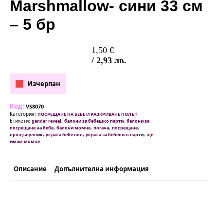
Marshmallow- сини 33 см
– 5 бр
1,50
€
/ 2,93 лв.
Изчерпан
Код:
VS8070
Категория:
ПОСРЕЩАНЕ НА БЕБЕ И РАЗКРИВАНЕ ПОЛЪТ
Етикети:
,
,
gender reveal
балони за бебешко парти
балони за
,
,
,
,
посрещане на бебе
балони момче
погача
посрещане
,
,
,
прощъпулник
украса бебе пол
украса за бебешко парти
ще
имам момче
Описание
Допълнителна информация