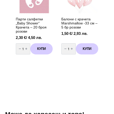
броя)
вариант
2
Парти салфетки
Балони с крачета
„Baby Shower“
Marshmallow -33 см –
Крачета – 20 броя
5 бр розови
розови
1,50
€
/ 2,93 лв.
2,30
€
/ 4,50 лв.
количество
количество
за
за
КУПИ
КУПИ
Парти
Балони
салфетки
с
"Baby
крачета
Shower"
Marshmallow
Крачета
-33
-
см
20
-
броя
5
розови
бр
розови