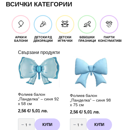
ВСИЧКИ КАТЕГОРИИ
🎈
🎉
🧸
👶
🎊
АРКИ И
ДЕТСКИ РД
ДЕТСКИ
БЕБЕШКИ
ПАРТИ
П
БАЛОНИ
ДЕКОРАЦИИ
ИГРАЧКИ
ПРАЗНИЦИ
КОНСУМАТИВИ
РОЖД
Свързани продукти
Фолиев балон
Фолиев балон
„Панделка“ – синя 92
„Панделка“ – синя 98
х 58 см
х 75 см
2,56
€
/ 5,01 лв.
2,56
€
/ 5,01 лв.
количество
количество
за
за
КУПИ
КУПИ
Фолиев
Фолиев