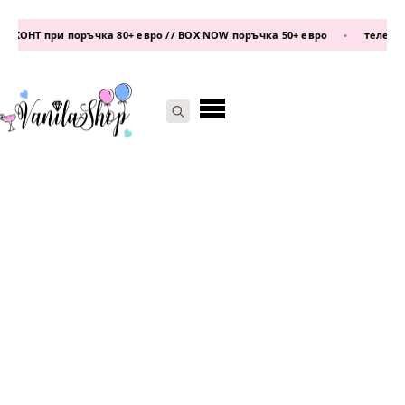
ОНТ при поръчка 80+ евро // BOX NOW поръчка 50+ евро
•
телефон:
08
Search
for: