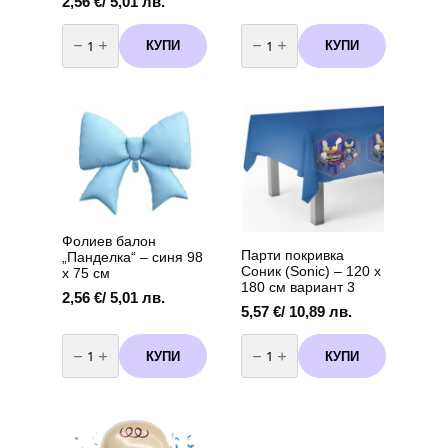
2,56
€
/ 5,01 лв.
количество
количество
за
за
КУПИ
КУПИ
Фолиев
Фолиев
балон
балон
„Панделка“
„Панделка“
–
–
розов
синя
92
92
х
х
58
58
см
см
Фолиев балон
Парти покривка
„Панделка“ – синя 98
Соник (Sonic) – 120 х
х 75 см
180 см вариант 3
2,56
€
/ 5,01 лв.
5,57
€
/ 10,89 лв.
количество
количество
за
за
КУПИ
КУПИ
Фолиев
Парти
балон
покривка
„Панделка“
Соник
–
(Sonic)
синя
-
98
120
х
х