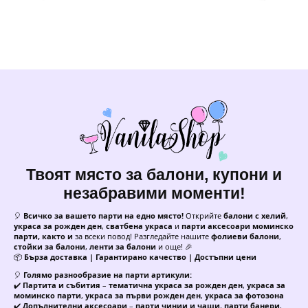
Твоят място за балони, купони и
незабравими моменти!
🎈
Всичко за вашето парти на едно място!
Открийте
балони с хелий
,
украса за рожден ден
,
сватбена украса
и
парти аксесоари моминско
парти, както и
за всеки повод! Разгледайте нашите
фолиеви балони
,
стойки за балони
,
ленти за балони
и още! 🎉
📦
Бърза доставка | Гарантирано качество | Достъпни цени
🎈
Голямо разнообразие на парти артикули:
✔️
Партита и събития
–
тематична украса за рожден ден
,
украса за
моминско парти
,
украса за първи рожден ден
,
украса за фотозона
✔️
Допълнителни аксесоари
–
парти чинии и чаши
,
парти банери
,