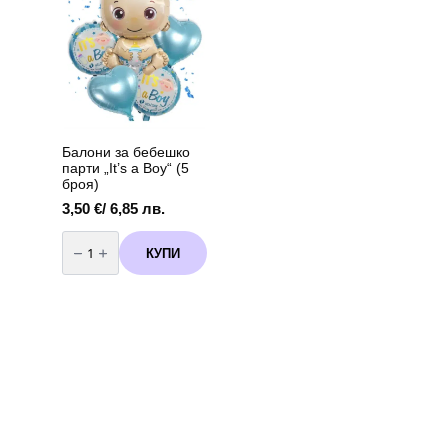
75
180
см
см
вариант
3
Балони за бебешко
парти „It’s a Boy“ (5
броя)
3,50
€
/ 6,85 лв.
количество
за
КУПИ
Балони
за
бебешко
парти
„It's
a
Boy“
(5
броя)