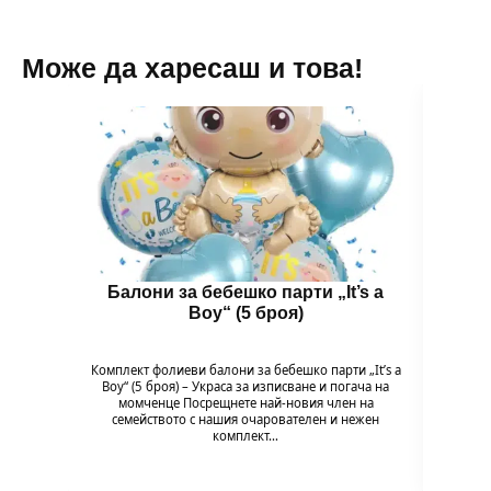
Може да харесаш и това!
Балони за бебешко парти „It’s a
Бал
Boy“ (5 броя)
B
Комплект фолиеви балони за бебешко парти „It’s a
Комплек
Boy“ (5 броя) – Украса за изписване и погача на
Baby G
момченце Посрещнете най-новия член на
на мом
семейството с нашия очарователен и нежен
комплект…