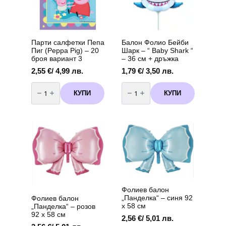
Парти салфетки Пепа
Балон Фолио Бейби
Пиг (Peppa Pig) – 20
Шарк – “ Baby Shark “
броя вариант 3
– 36 см + дръжка
2,55
€
/ 4,99 лв.
1,79
€
/ 3,50 лв.
количество
количество
за
за
КУПИ
КУПИ
Парти
Балон
салфетки
Фолио
Пепа
Бейби
Пиг
Шарк
(Peppa
-
Pig)
"
-
Baby
20
Shark
броя
"
вариант
-
3
36
см
+
дръжка
Фолиев балон
„Панделка“ – синя 92
Фолиев балон
х 58 см
„Панделка“ – розов
92 х 58 см
2,56
€
/ 5,01 лв.