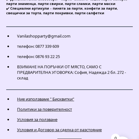
парти знаменца
,
парти свирки
,
парти сламки
,
парти маски
✔️
Специални артикули
–
пинята за парти
,
конфети за парти
,
свещички за торта
,
парти покривки
,
парти салфетки
Vanilashopparty@gmail.com
телефон: 0877 339 609
телефон: 0876 93 22 25
ВЗИМАНЕ НА ПОРЪЧКИ ОТ МЯСТО, САМО С
ПРЕДВАРИТЕЛНА УГОВОРКА: София, Надежда 2 бл. 272 -
склад
Ние използваме " Бисквитки"
Политики за поверителност
Условия за ползване
Условия и Договор за сделка от разстояние
0