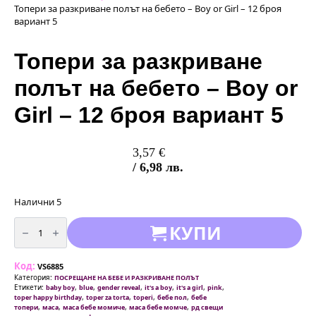
Топери за разкриване полът на бебето – Boy or Girl – 12 броя
вариант 5
Топери за разкриване
полът на бебето – Boy or
Girl – 12 броя вариант 5
3,57
€
/ 6,98 лв.
Налични 5
количество
КУПИ
за
Топери
за
разкриване
Код:
полът
VS6885
на
Категория:
ПОСРЕЩАНЕ НА БЕБЕ И РАЗКРИВАНЕ ПОЛЪТ
бебето
Етикети:
,
,
,
,
,
,
baby boy
blue
gender reveal
it's a boy
it's a girl
pink
-
,
,
,
,
toper happy birthday
toper za torta
toperi
бебе пол
бебе
Boy
,
,
,
,
топери
маса
маса бебе момиче
маса бебе момче
рд свещи
or