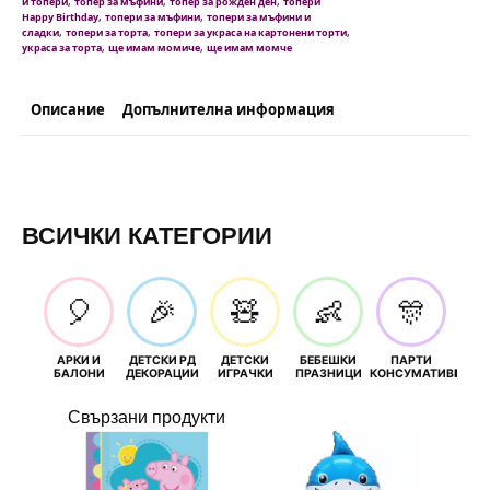
,
,
,
и топери
топер за мъфини
топер за рожден ден
топери
Girl
,
,
Happy Birthday
топери за мъфини
топери за мъфини и
-
,
,
,
сладки
топери за торта
топери за украса на картонени торти
12
,
,
украса за торта
ще имам момиче
ще имам момче
броя
вариант
5
Описание
Допълнителна информация
ВСИЧКИ КАТЕГОРИИ
🎈
🎉
🧸
👶
🎊
АРКИ И
ДЕТСКИ РД
ДЕТСКИ
БЕБЕШКИ
ПАРТИ
П
БАЛОНИ
ДЕКОРАЦИИ
ИГРАЧКИ
ПРАЗНИЦИ
КОНСУМАТИВИ
РОЖД
Свързани продукти