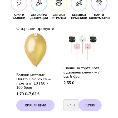
🎈
🎉
🧸
👶
🎊
АРКИ И
ДЕТСКИ РД
ДЕТСКИ
БЕБЕШКИ
ПАРТИ
П
БАЛОНИ
ДЕКОРАЦИИ
ИГРАЧКИ
ПРАЗНИЦИ
КОНСУМАТИВИ
РОЖД
Свързани продукти
Свещи за торта Коте
с дървени клечки – 7
Балони металик
см, 5 броя
Dorato Gold 26 см –
2,55
€
пакети от 10 | 50 и
100 броя
1,79
€
–
7,62
€
Price
range:
количество
This
за
1,79 €
КУПИ
ВИЖ ОПЦИИ
product
Свещи
through
за
has
торта
7,62 €
multiple
Коте