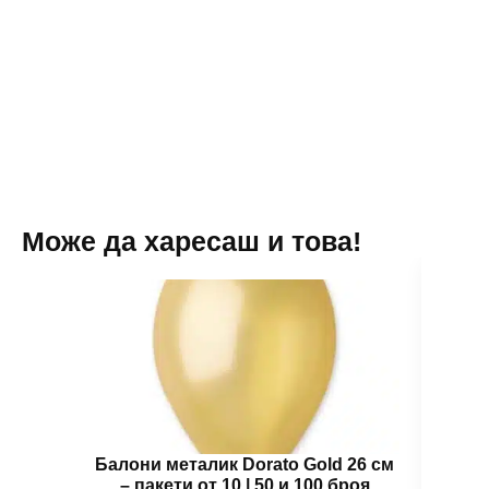
със
Смайли
–
6
части
Може да харесаш и това!
Балони металик Dorato Gold 26 см
Зъб
– пакети от 10 | 50 и 100 броя