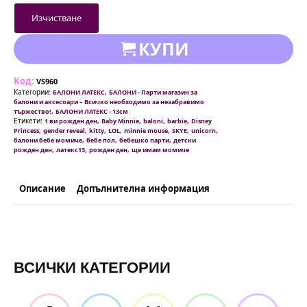
Изчистване
КУПИ
Код:
VS960
Категории:
,
БАЛОНИ ЛАТЕКС
БАЛОНИ - Парти магазин за
балони и аксесоари – Всичко необходимо за незабравимо
,
тържество!
БАЛОНИ ЛАТЕКС - 13см
Етикети:
,
,
,
,
1 ви рожден ден
Baby Minnie
baloni
barbie
Disney
,
,
,
,
,
,
,
Princess
gender reveal
kitty
LOL
minnie mouse
SKYE
unicorn
,
,
,
балони бебе момиче
бебе пол
бебешко парти
детски
,
,
,
рожден ден
латекс13
рожден ден
ще имам момиче
Описание
Допълнителна информация
ВСИЧКИ КАТЕГОРИИ