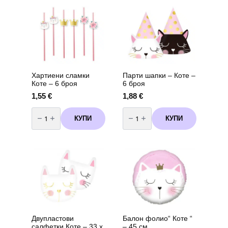
variants.
с
дървени
The
клечки
options
–
may
7
см,
be
5
chosen
броя
on
the
Хартиени сламки
Парти шапки – Коте –
product
Коте – 6 броя
6 броя
page
1,55
€
1,88
€
количество
количество
за
за
КУПИ
КУПИ
Хартиени
Парти
сламки
шапки
Коте
-
–
Коте
6
-
броя
6
броя
Двупластови
Балон фолио“ Коте “
салфетки Коте – 33 х
– 45 см