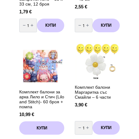
33 см, 12 броя
2,55
€
1,79
€
количество
количество
за
за
КУПИ
КУПИ
Двупластови
Балон
салфетки
фолио"
Коте
Коте
–
"
33
-
х
45
33
см
см,
12
броя
Комплект балони
Комплект балони за
Маргаритка със
арка Лило и Стич (Lilo
Смайли – 6 части
and Stitch)- 60 броя +
3,90
€
помпа
10,99
€
количество
за
КУПИ
КУПИ
Комплект
балони
Маргаритка