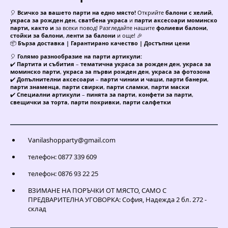
🎈
Всичко за вашето парти на едно място!
Открийте
балони с хелий
,
украса за рожден ден
,
сватбена украса
и
парти аксесоари моминско
парти, както и
за всеки повод! Разгледайте нашите
фолиеви балони
,
стойки за балони
,
ленти за балони
и още! 🎉
📦
Бърза доставка | Гарантирано качество | Достъпни цени
🎈
Голямо разнообразие на парти артикули:
✔️
Партита и събития
–
тематична украса за рожден ден
,
украса за
моминско парти
,
украса за първи рожден ден
,
украса за фотозона
✔️
Допълнителни аксесоари
–
парти чинии и чаши
,
парти банери
,
парти знаменца
,
парти свирки
,
парти сламки
,
парти маски
✔️
Специални артикули
–
пинята за парти
,
конфети за парти
,
свещички за торта
,
парти покривки
,
парти салфетки
Vanilashopparty@gmail.com
телефон: 0877 339 609
телефон: 0876 93 22 25
ВЗИМАНЕ НА ПОРЪЧКИ ОТ МЯСТО, САМО С
ПРЕДВАРИТЕЛНА УГОВОРКА: София, Надежда 2 бл. 272 -
склад