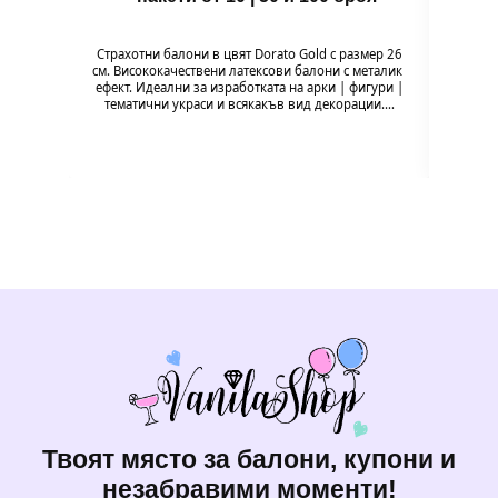
Зъбче 
и ор
Страхотни балони в цвят Dorato Gold с размер 26
забав
см. Висококачествени латексови балони с металик
ефект. Идеални за изработката на арки | фигури |
тематични украси и всякакъв вид декорации.…
Твоят място за балони, купони и
незабравими моменти!