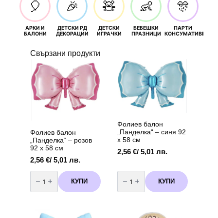
🎈
🎉
🧸
👶
🎊
АРКИ И
ДЕТСКИ РД
ДЕТСКИ
БЕБЕШКИ
ПАРТИ
П
БАЛОНИ
ДЕКОРАЦИИ
ИГРАЧКИ
ПРАЗНИЦИ
КОНСУМАТИВИ
РОЖД
Свързани продукти
Фолиев балон
„Панделка“ – синя 92
Фолиев балон
х 58 см
„Панделка“ – розов
92 х 58 см
2,56
€
/ 5,01 лв.
2,56
€
/ 5,01 лв.
количество
количество
за
за
КУПИ
КУПИ
Фолиев
Фолиев
балон
балон
„Панделка“
„Панделка“
–
–
розов
синя
92
92