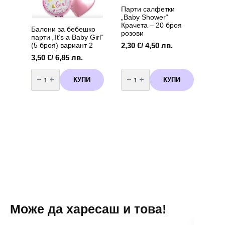
Парти салфетки
„Baby Shower“
Крачета – 20 броя
Балони за бебешко
розови
парти „It’s a Baby Girl“
2,30
€
/ 4,50 лв.
(5 броя) вариант 2
3,50
€
/ 6,85 лв.
количество
количество
за
за
КУПИ
КУПИ
Балони
Парти
за
салфетки
бебешко
"Baby
парти
Shower"
„It's
Крачета
a
-
Baby
20
Girl“
броя
(5
розови
броя)
вариант
2
Може да харесаш и това!