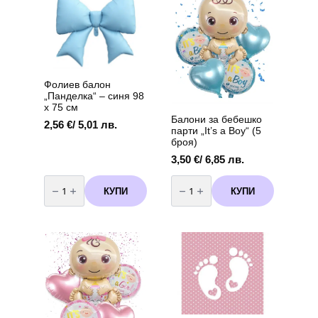
х
х
58
58
см
см
Фолиев балон
„Панделка“ – синя 98
х 75 см
Балони за бебешко
2,56
€
/ 5,01 лв.
парти „It’s a Boy“ (5
броя)
3,50
€
/ 6,85 лв.
количество
количество
за
за
КУПИ
КУПИ
Фолиев
Балони
балон
за
„Панделка“
бебешко
–
парти
синя
„It's
98
a
х
Boy“
75
(5
см
броя)