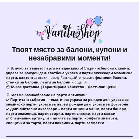
Твоят място за балони, купони и
незабравими моменти!
🎈
Всичко за вашето парти на едно място!
Открийте
балони с хелий
,
украса за рожден ден
,
сватбена украса
и
парти аксесоари моминско
парти, както и
за всеки повод! Разгледайте нашите
фолиеви балони
,
стойки за балони
,
ленти за балони
и още! 🎉
📦
Бърза доставка | Гарантирано качество | Достъпни цени
🎈
Голямо разнообразие на парти артикули:
✔️
Партита и събития
–
тематична украса за рожден ден
,
украса за
моминско парти
,
украса за първи рожден ден
,
украса за фотозона
✔️
Допълнителни аксесоари
–
парти чинии и чаши
,
парти банери
,
парти знаменца
,
парти свирки
,
парти сламки
,
парти маски
✔️
Специални артикули
–
пинята за парти
,
конфети за парти
,
свещички за торта
,
парти покривки
,
парти салфетки