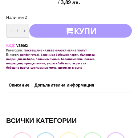
/ 3,89 лв.
Налични 2
количество
КУПИ
за
Балони
с
крачета
Код:
Marshmallow-
VS8062
mix
Категория:
ПОСРЕЩАНЕ НА БЕБЕ И РАЗКРИВАНЕ ПОЛЪТ
33
Етикети:
,
,
gender reveal
балони за бебешко парти
балони за
см
,
,
,
,
посрещане на бебе
балони момиче
балони момче
погача
-
,
,
,
посрещане
прощъпулник
украса бебе пол
украса за
5
,
,
бебешко парти
ще имам момиче
ще имам момче
бр
Описание
Допълнителна информация
ВСИЧКИ КАТЕГОРИИ