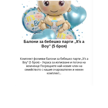
Балони за бебешко парти „It’s a
Бал
Boy“ (5 броя)
B
Комплект фолиеви балони за бебешко парти „It’s a
Комплек
Boy“ (5 броя) – Украса за изписване и погача на
Baby G
момченце Посрещнете най-новия член на
на мом
семейството с нашия очарователен и нежен
комплект…