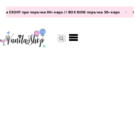
а ЕКОНТ при поръчка 80+ евро // BOX NOW поръчка 50+ евро
•
телефо
Search
for: